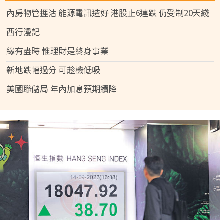
內房物管捱沽 能源電訊造好 港股止6連跌 仍受制20天綫
西行漫記
緣有盡時 惟理財是終身事業
新地跌幅過分 可趁機低吸
美國聯儲局 年內加息預期續降