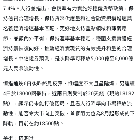
7.4%。人行並指出，會精準有力實施好穩健貨幣政策，保
持信貸合理增長，保持貨幣供應量和社會融資規模增速與
名義經濟增速基本匹配，更好地支持重點領域和薄弱環
節，兼顧內外平衡，保持滙率基本穩定，穩固支援實體經
濟持續恢復向好，推動經濟實現質的有效提升和量的合理
增長。中信證券預測，是次降準可釋放5,000億至6,000億
元人民幣流動性。
恒指連跌6日後昨終見反彈，惟幅度不大且呈陰燭，另連續
4日於18000關爭持，近兩日則受制於20天綫（現約18182
點），顯示仍未能打破悶局，且看人行降準向市場釋放流
動性，能否令大市向上突破，首個阻力位為8月起形成的下
降軌，目前在約18500點。
美術︰招潤洪