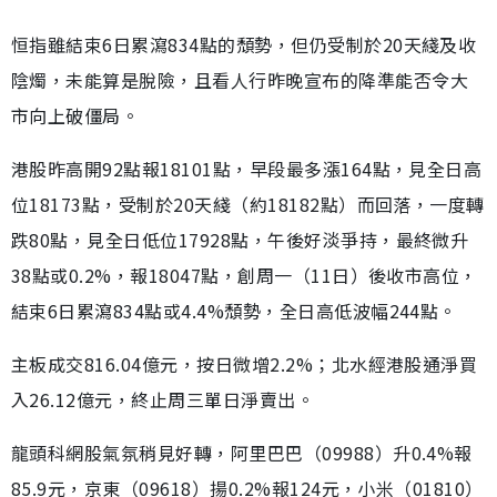
恒指雖結束6日累瀉834點的頹勢，但仍受制於20天綫及收
陰燭，未能算是脫險，且看人行昨晚宣布的降準能否令大
市向上破僵局。
港股昨高開92點報18101點，早段最多漲164點，見全日高
位18173點，受制於20天綫（約18182點）而回落，一度轉
跌80點，見全日低位17928點，午後好淡爭持，最終微升
38點或0.2%，報18047點，創周一（11日）後收市高位，
結束6日累瀉834點或4.4%頹勢，全日高低波幅244點。
主板成交816.04億元，按日微增2.2%；北水經港股通淨買
入26.12億元，終止周三單日淨賣出。
龍頭科網股氣氛稍見好轉，阿里巴巴（09988）升0.4%報
85.9元，京東（09618）揚0.2%報124元，小米（01810）