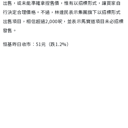
出售，或未能準確拿捏售價，惟有以招標形式，讓買家自
行決定合理價格。不過，林達民表示集團旗下以招標形式
出售項目，相信超過2,000呎，並表示馬寶道項目未必招標
發售。
恒基昨日收市︰51元（跌1.2%）