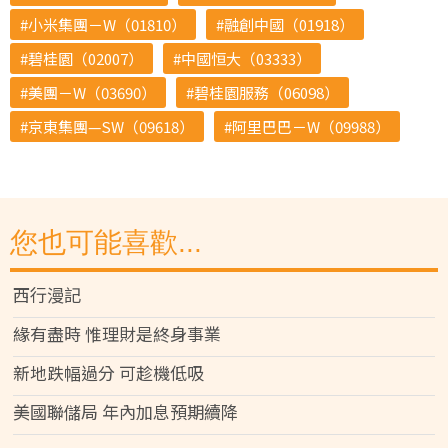
小米集團－W（01810）
融創中國（01918）
碧桂園（02007）
中國恒大（03333）
美團－W（03690）
碧桂園服務（06098）
京東集團—SW（09618）
阿里巴巴－W（09988）
您也可能喜歡...
西行漫記
緣有盡時 惟理財是終身事業
新地跌幅過分 可趁機低吸
美國聯儲局 年內加息預期續降