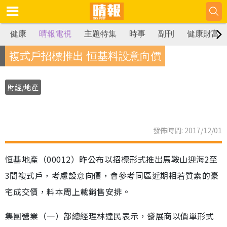
健康
晴報電視
主題特集
時事
副刊
健康財富
複式戶招標推出 恒基料設意向價
財經/地產
發佈時間: 2017/12/01
恒基地產（00012）昨公布以招標形式推出馬鞍山迎海2至
3間複式戶，考慮設意向價，會參考同區近期相若質素的豪
宅成交價，料本周上載銷售安排。
集團營業（一）部總經理林達民表示，發展商以價單形式