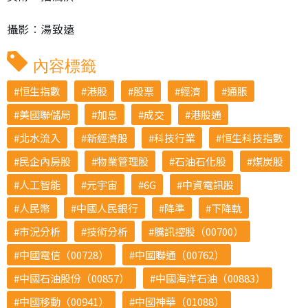
攝影︰湯致遠
內容標籤
恒生指數
港股
股票
經濟
通脹
美國聯儲局
加息
成交
港股通
北水流入
新經濟股
科技行業
恒生科技指數
民企內房股
物業管理股
石油石化股
煤炭股
人工智能
元宇宙
6G
中資電訊股
人民幣
中國人民銀行
降準
下降軌
市況分析
技術分析
騰訊控股（00700）
中國電信（00728）
中國聯通（00762）
中國石油股份（00857）
中國海洋石油（00883）
中國移動（00941）
中國神華（01088）