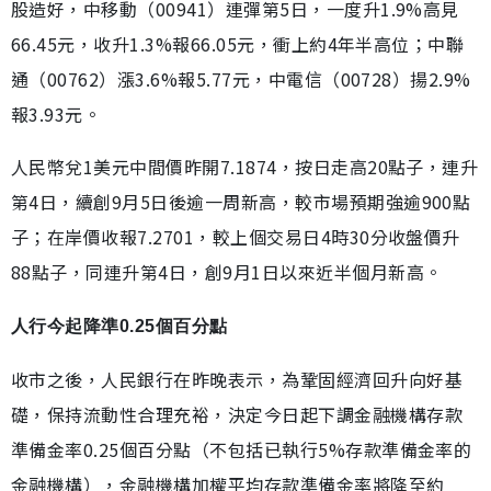
股造好，中移動（00941）連彈第5日，一度升1.9%高見
66.45元，收升1.3%報66.05元，衝上約4年半高位；中聯
通（00762）漲3.6%報5.77元，中電信（00728）揚2.9%
報3.93元。
人民幣兌1美元中間價昨開7.1874，按日走高20點子，連升
第4日，續創9月5日後逾一周新高，較市場預期強逾900點
子；在岸價收報7.2701，較上個交易日4時30分收盤價升
88點子，同連升第4日，創9月1日以來近半個月新高。
人行今起降準0.25個百分點
收市之後，人民銀行在昨晚表示，為鞏固經濟回升向好基
礎，保持流動性合理充裕，決定今日起下調金融機構存款
準備金率0.25個百分點（不包括已執行5%存款準備金率的
金融機構），金融機構加權平均存款準備金率將降至約