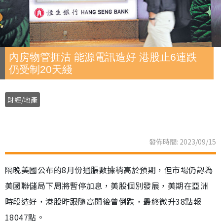
內房物管捱沽 能源電訊造好 港股止6連跌
仍受制20天綫
財經/地產
發佈時間: 2023/09/15
隔晚美國公布的8月份通脹數據稍高於預期，但市場仍認為
美國聯儲局下周將暫停加息，美股個別發展，美期在亞洲
時段造好，港股昨跟隨高開後曾倒跌，最終微升38點報
18047點。