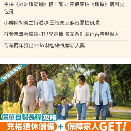
主持《歐洲鐵騎遊》憶辛酸史 袁偉豪拍《鐵探》瘦到皮
包骨
小鮮肉初嘗主持滋味 王智騫范麒智願拍BL劇
孖黃宗澤張繼聰打出兄弟情 陳家樂剃頭行古惑嚇親人
苦等兩年推出Solo 林智樂恨奪新人獎