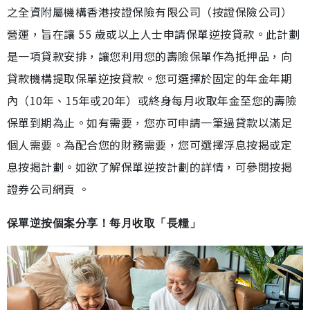
之全資附屬機構香港按證保險有限公司（按證保險公司）
營運，旨在讓 55 歲或以上人士申請保單逆按貸款。此計劃
是一項貸款安排，讓您利用您的壽險保單作為抵押品，向
貸款機構提取保單逆按貸款。您可選擇於固定的年金年期
內（10年、15年或20年）或終身每月收取年金至您的壽險
保單到期為止。如有需要，您亦可申請一筆過貸款以滿足
個人需要。為配合您的財務需要，您可選擇浮息按揭或定
息按揭計劃。如欲了解保單逆按計劃的詳情，可參閱按揭
證券公司網頁 。
保單逆按個案分享！每月收取「長糧」