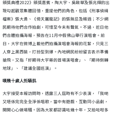
頒獎典禮2022》頒獎嘉賓，陶大宇、吳啟華及張兆輝的出
現勾起觀眾集體回憶，重提他們的角色，包括《刑事偵緝
檔案》張大勇、《倚天屠龍記》的張無忌及楊逍；不少網
民期待他們合作拍劇，可惜至今未有聲氣。不過，近日他
們合體拍攝海報，預告在11月中假佛山舉行演唱會。前
日，大宇在微博上載他們拍攝演唱會海報的花絮，只見三
人穿上黑西裝，打扮型到爆。內地網民紛紛留言表示準備
搶飛，又指「好期待大宇哥的首場演唱會」、「期待倒轉
地球」、「建議全國巡演」。
嘆幾十歲人拒騷肌
大宇接受本報訪問時，透露三人屆時有不少表演，「我哋
又唔係完完全全淨係唱歌，當中有遊戲、互動同小品劇，
開開心心做場騷。因為大家都認識咗幾十年，又拍咗咁多