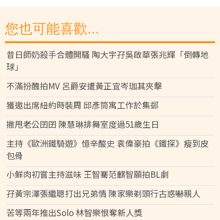
您也可能喜歡...
昔日師奶殺手合體開騷 陶大宇孖吳啟華張兆輝「倒轉地
球」
不滿扮醜拍MV 呂爵安遭黃正宜岑珈其夾擊
獲邀出席紐約時裝周 邱彥筒寓工作於集郵
撇甩老公囝囝 陳慧琳排舞室度過51歲生日
主持《歐洲鐵騎遊》憶辛酸史 袁偉豪拍《鐵探》瘦到皮
包骨
小鮮肉初嘗主持滋味 王智騫范麒智願拍BL劇
孖黃宗澤張繼聰打出兄弟情 陳家樂剃頭行古惑嚇親人
苦等兩年推出Solo 林智樂恨奪新人獎