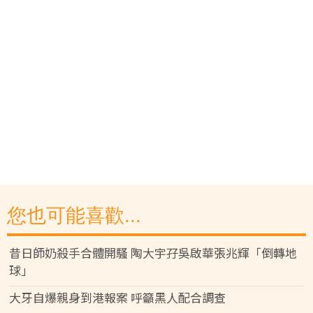
您也可能喜歡...
昔日師奶殺手合體開騷 陶大宇孖吳啟華張兆輝「倒轉地
球」
大牙自爆親身到港報案 呼籲黑人配合調查