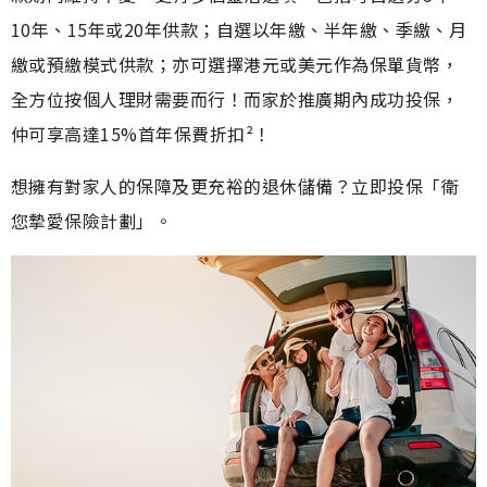
10年、15年或20年供款；自選以年繳、半年繳、季繳、月
繳或預繳模式供款；亦可選擇港元或美元作為保單貨幣，
全方位按個人理財需要而行！而家於推廣期內成功投保，
仲可享高達15%首年保費折扣²！
想擁有對家人的保障及更充裕的退休儲備？立即投保「衛
您摯愛保險計劃」。