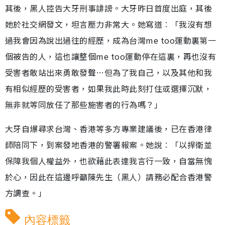
其後，黑人控告大牙刑事誹謗。大牙昨日首度出庭，其後
她於社交網發文，坦言壓力非常大。她寫道︰「我沒有想
過我會因為說出過往的經歷，成為台灣me too運動裏第一
個被告的人，這也讓整個me too運動停在這裏，再也沒有
受害者敢站出來勇敢發聲…但為了我自己，以及其他和我
有相似經歷的受害者，如果我此時此刻打住或選擇沉默，
無非就等同放任了那些施害者的行為嗎？」
大牙自爆尋求台灣、香港等多方專業建議後，已在香港律
師陪同下，到案發地香港的警署報案。她說︰「以捍衛並
保障我個人權益外，也欲藉此表達我言行一致，自當無愧
於心，因此在這邊呼籲陳先生（黑人）請務必配合香港警
方調查。」
內容標籤