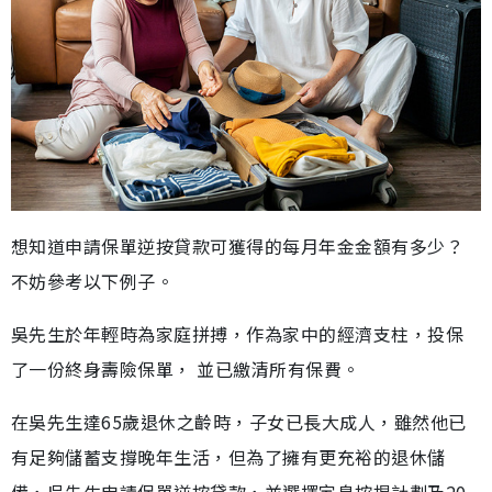
想知道申請保單逆按貸款可獲得的每月年金金額有多少？
不妨參考以下例子。
吳先生於年輕時為家庭拼搏，作為家中的經濟支柱，投保
了一份終身壽險保單， 並已繳清所有保費。
在吳先生達65歲退休之齡時，子女已長大成人，雖然他已
有足夠儲蓄支撐晚年生活，但為了擁有更充裕的退休儲