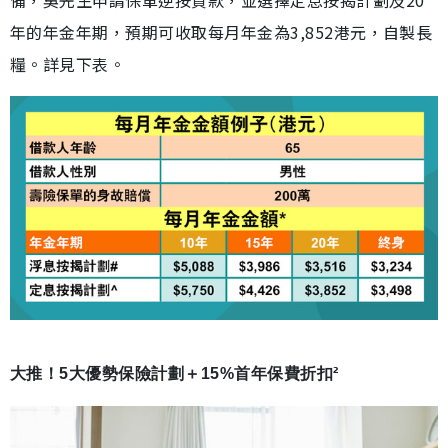
備，吳先生申請保單逆按貸款，並選擇定息按揭計劃及20
年的年金年期，預期可收取每月年金為3,852港元，自製長
糧。詳見下表。
大推！5大優勢保險計劃＋15%首年保費折扣²