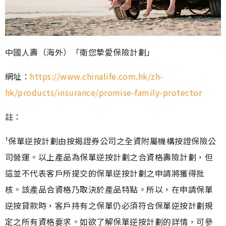
中國人壽（海外）「衛您摯愛保險計劃」
網址：
https://www.chinalife.com.hk/zh-
hk/products/insurance/promise-family-protector
註：
¹保單逆按計劃由按揭證券公司之全資附屬機構按證保險公
司營運。以上產品為保單逆按計劃之合資格壽險計劃，但
這並不代表客戶所提交的保單逆按計劃之申請將獲得批
核。該產品合資格乃取決於產品特點。所以，在申請保單
逆按貸款時，客戶持有之保單仍必須符合保單逆按計劃規
定之所有資格要求。如欲了解保單逆按計劃的詳情，可參