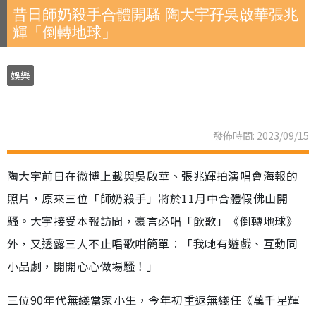
昔日師奶殺手合體開騷 陶大宇孖吳啟華張兆
輝「倒轉地球」
娛樂
發佈時間: 2023/09/15
陶大宇前日在微博上載與吳啟華、張兆輝拍演唱會海報的
照片，原來三位「師奶殺手」將於11月中合體假佛山開
騷。大宇接受本報訪問，豪言必唱「飲歌」《倒轉地球》
外，又透露三人不止唱歌咁簡單︰「我哋有遊戲、互動同
小品劇，開開心心做場騷！」
三位90年代無綫當家小生，今年初重返無綫任《萬千星輝