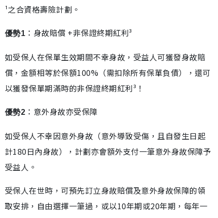
¹之合資格壽險計劃。
：身故賠償 +非保證終期紅利³
優勢1
如受保人在保單生效期間不幸身故，受益人可獲發身故賠
償，金額相等於保額100%（需扣除所有保單負債），還可
以獲發保單期滿時的非保證終期紅利³！
：意外身故亦受保障
優勢2
如受保人不幸因意外身故（意外導致受傷，且自發生日起
計180日內身故），計劃亦會額外支付一筆意外身故保障予
受益人。
受保人在世時，可預先訂立身故賠償及意外身故保障的領
取安排，自由選擇一筆過，或以10年期或20年期，每年一