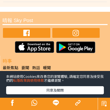
晴報 Sky Post
時事
最新焦點
要聞
熱話
暖聞
娛樂
本網站使用Cookies來改善您的瀏覽體驗, 請確定您同意及接受我
們的
私隱政策與使用條款
才繼續瀏覽。
最新焦點
同意及關閉
健康
最新焦點
飲食及運動
生活健康
中醫養生
腫瘤及癌症
心臟健康
腸胃保健
兒科百問
女性疾病
老人病
皮膚護理
更多專題