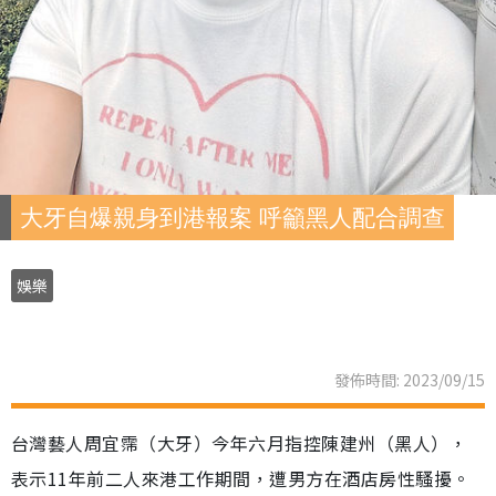
大牙自爆親身到港報案 呼籲黑人配合調查
娛樂
發佈時間: 2023/09/15
台灣藝人周宜霈（大牙）今年六月指控陳建州（黑人），
表示11年前二人來港工作期間，遭男方在酒店房性騷擾。