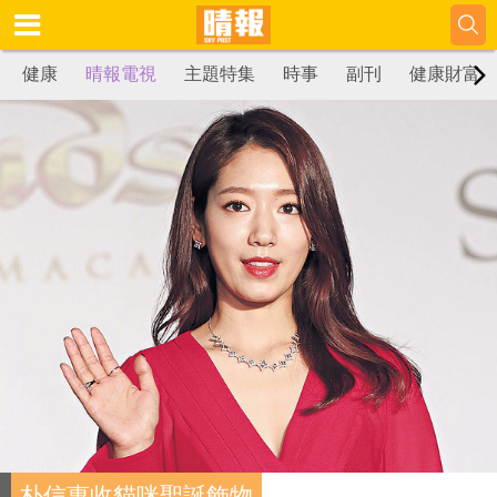
健康
晴報電視
主題特集
時事
副刊
健康財富
朴信惠收貓咪聖誕飾物