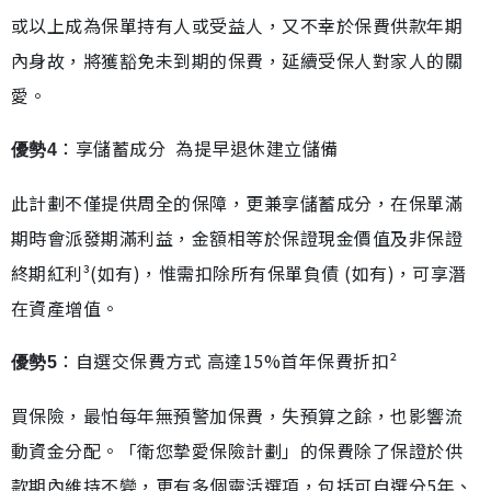
或以上成為保單持有人或受益人，又不幸於保費供款年期
內身故，將獲豁免未到期的保費，延續受保人對家人的關
愛。
：享儲蓄成分 為提早退休建立儲備
優勢4
此計劃不僅提供周全的保障，更兼享儲蓄成分，在保單滿
期時會派發期滿利益，金額相等於保證現金價值及非保證
終期紅利³(如有)，惟需扣除所有保單負債 (如有)，可享潛
在資產增值。
：自選交保費方式 高達15%首年保費折扣²
優勢5
買保險，最怕每年無預警加保費，失預算之餘，也影響流
動資金分配。「衛您摯愛保險計劃」的保費除了保證於供
款期內維持不變，更有多個靈活選項，包括可自選分5年、