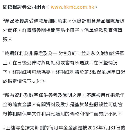
閱按揭證券公司網頁：
www.hkmc.com.hk
。
²產品及優惠受條款及細則約束。保險計劃含產品風險及除
外責任，詳情請參閱相關產品小冊子、保單條款及宣傳單
張。
³終期紅利為非保證及為一次性分紅，並非永久附加於保單
上，在日後公佈時終期紅利或會有所增減。在某些情況
下，終期紅利可能為零，終期紅利將於第5個保單週年日起
於指定情況下支付。
*所有資料及數字僅供參考及說明之用，不應被用作指示年
金的確實金額。有關資料及數字是基於某些假設並可能會
根據相關保單文件和其他適用的條款和條件而有所不同。
#上述浮息按揭計劃的每月年金金額是按2023年7月31日的