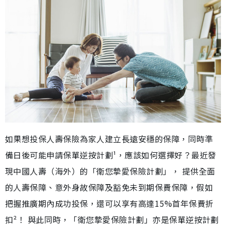
如果想投保人壽保險為家人建立長遠安穩的保障，同時準
備日後可能申請保單逆按計劃¹，應該如何選擇好？最近發
現中國人壽（海外）的「衛您摯愛保險計劃」， 提供全面
的人壽保障、意外身故保障及豁免未到期保費保障，假如
把握推廣期內成功投保，還可以享有高達15%首年保費折
扣²！ 與此同時，「衛您摯愛保險計劃」亦是保單逆按計劃