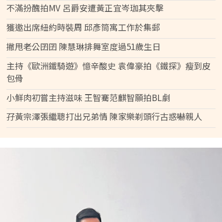
不滿扮醜拍MV 呂爵安遭黃正宜岑珈其夾擊
獲邀出席紐約時裝周 邱彥筒寓工作於集郵
撇甩老公囝囝 陳慧琳排舞室度過51歲生日
主持《歐洲鐵騎遊》憶辛酸史 袁偉豪拍《鐵探》瘦到皮
包骨
小鮮肉初嘗主持滋味 王智騫范麒智願拍BL劇
孖黃宗澤張繼聰打出兄弟情 陳家樂剃頭行古惑嚇親人