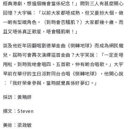
經典港劇，想搵個機會當係紀念！」問到三人有甚麼開心
回憶？大宇稱︰「以前大家都唔成熟，但又要扮大個，做
一啲有型嘅角色。（到時會否騷肌？）大家都幾十歲，而
且又唔係真正歌星，唔會騷肌喇！」
談及他近年因翻唱劉德華金曲《倒轉地球》而成為網民寵
兒，屆時可會再次演繹這首金曲？大宇笑說︰「一定走唔
甩啦，到時我哋會唱四、五首歌，仲有啲合唱歌。」大宇
早前在華仔的生日派對同台合唱《倒轉地球》，他開心說
︰「我好榮幸參與，當時感覺真係好夢幻。」
採訪︰黃曉妍
撰文︰Steven
美術︰梁政敏