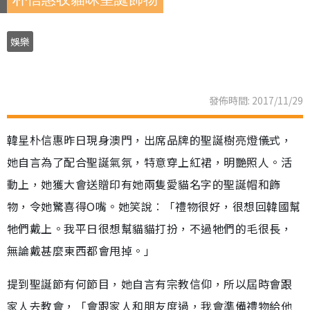
娛樂
發佈時間: 2017/11/29
韓星朴信惠昨日現身澳門，出席品牌的聖誕樹亮燈儀式，
她自言為了配合聖誕氣氛，特意穿上紅裙，明艷照人。活
動上，她獲大會送贈印有她兩隻愛貓名字的聖誕帽和飾
物，令她驚喜得O嘴。她笑說︰「禮物很好，很想回韓國幫
牠們戴上。我平日很想幫貓貓打扮，不過牠們的毛很長，
無論戴甚麼東西都會甩掉。」
提到聖誕節有何節目，她自言有宗教信仰，所以屆時會跟
家人去教會，「會跟家人和朋友度過，我會準備禮物給他