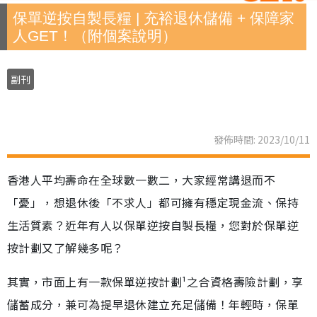
保單逆按自製長糧 | 充裕退休儲備 + 保障家
人GET！（附個案說明）
副刊
發佈時間: 2023/10/11
香港人平均壽命在全球數一數二，大家經常講退而不
「憂」，想退休後「不求人」都可擁有穩定現金流、保持
生活質素？近年有人以保單逆按自製長糧，您對於保單逆
按計劃又了解幾多呢？
其實，市面上有一款保單逆按計劃¹之合資格壽險計劃，享
儲蓄成分，兼可為提早退休建立充足儲備！年輕時，保單