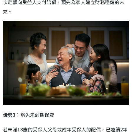
次定額向受益人支付賠償，預先為家人建立財務穩健的未
來。
：豁免未到期保費
優勢3
若未滿18歲的受保人父母或成年受保人的配偶，已連續2年