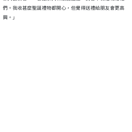
們。我收甚麼聖誕禮物都開心，但覺得送禮給朋友會更高
興。」