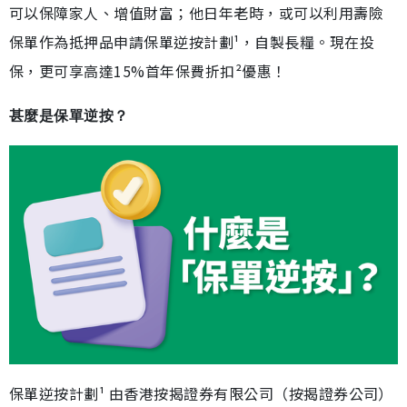
可以保障家人、增值財富；他日年老時，或可以利用壽險
保單作為抵押品申請保單逆按計劃¹，自製長糧。現在投
保，更可享高達15%首年保費折扣²優惠！
甚麼是保單逆按？
保單逆按計劃¹ 由香港按揭證券有限公司（按揭證券公司）