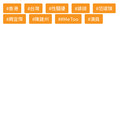
香港
台灣
性騷擾
誹謗
范瑋琪
周宜霈
陳建州
#MeToo
演員