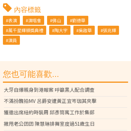
內容標籤
表演
演唱會
佛山
劉德華
萬千星輝頒獎典禮
陶大宇
吳啟華
張兆輝
演員
您也可能喜歡...
大牙自爆親身到港報案 呼籲黑人配合調查
不滿扮醜拍MV 呂爵安遭黃正宜岑珈其夾擊
獲邀出席紐約時裝周 邱彥筒寓工作於集郵
撇甩老公囝囝 陳慧琳排舞室度過51歲生日