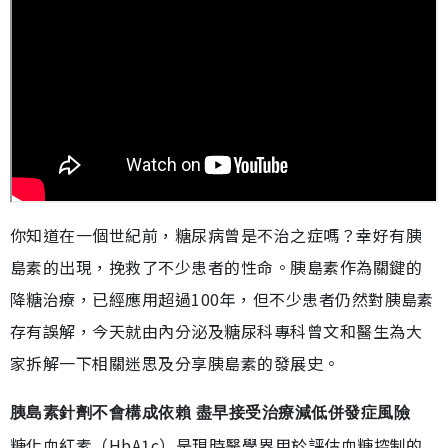
你知道在一個世紀前，糖尿病曾是不治之症嗎？幸好有胰
島素的出現，挽救了不少患者的性命。胰島素作為關鍵的
降糖治療，已經應用超過100年，但不少患者仍然對胰島素
存有誤解，今天就由內分泌及糖尿科專科曾文和醫生為大
家拆解一下相關迷思及分享胰島素的發展史。
胰島素針劑不會構成依賴 盡早接受治療減低併發症風險
糖化血紅素（HbA1c）是現時醫學界用於評估血糖控制的