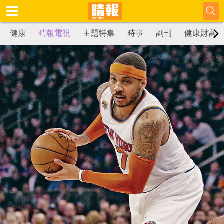
健康
晴報電視
主題特集
時事
副刊
健康財富