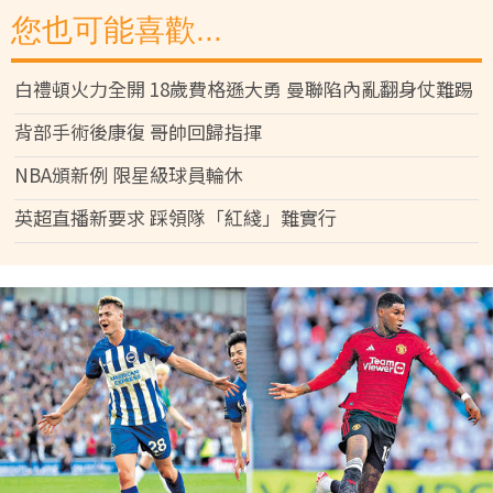
您也可能喜歡...
白禮頓火力全開 18歲費格遜大勇 曼聯陷內亂翻身仗難踢
背部手術後康復 哥帥回歸指揮
NBA頒新例 限星級球員輪休
英超直播新要求 踩領隊「紅綫」難實行