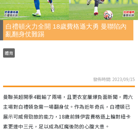
白禮頓火力全開 18歲費格遜大勇 曼聯陷內
亂翻身仗難踢
體育
發佈時間: 2023/09/15
曼聯英超開季4戰輸了兩場，且更衣室屢爆負面新聞，周六
主場對白禮頓急需一場翻身仗。作為近年奇兵，白禮頓已
展示可威脅勁旅的能力，18歲前鋒伊雲費格遜上輪對紐卡
素更連中三元，足以成為紅魔後防的心腹大患。