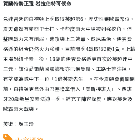
賀蘭特勢正選 岩拉伯特可候命
急速冒起的白禮頓上季取得英超第6，歷史性獲歐霸席位，
夏天雖然有麥亞里士打、卡些度兩大中場被列強挖角，但
整體戰力未有削弱，進攻綫上三笘薰、蘇尼馬治、伊雲費
格遜的組合仍然火力強橫，目前開季4戰取得3勝1負。上輪
主場對紐卡素一役，18歲的伊雲費格遜更首次於英超連中
三元，該位愛爾蘭國腳據報亦已獲曼聯、車路士等注視，
有望成為隊中下一位「1億英鎊先生」。在今夏轉會窗關閉
前，白禮頓更意外由巴塞隆拿借入「美斯接班人」、西班
牙20歲新星安素法迪一季，補充了陣容深度，應對英超及
歐霸兩大戰綫。
美術︰顏玉玲