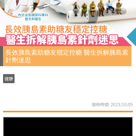
長效胰島素助糖友穩定控糖 醫生拆解胰島素
針劑迷思
健康
發佈時間: 2023/10/05