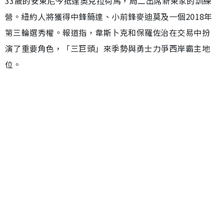
33歲的安東尼今抵達奧克拉荷馬，周二出席新東家的訓練
營。紐約人將獲得中鋒簡達、小前鋒麥迪莫及一個2018年
第三輪選秀權。報道指，韋斯卜克和保羅佐治在交易中扮
演了重要角色，「三巨頭」來季勢與勇士力爭西岸霸主地
位。