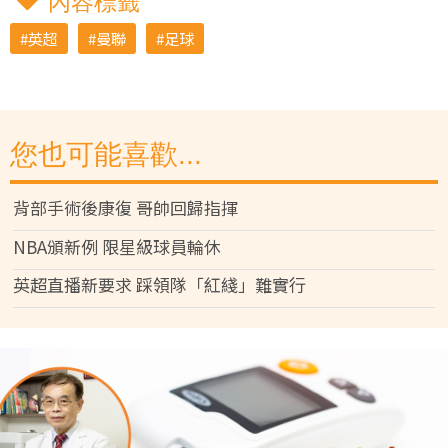
內容標籤
英超
曼聯
足球
您也可能喜歡...
背部手術後康復 哥帥回歸指揮
NBA頒新例 限星級球員輪休
英超直播新要求 踩領隊「紅綫」難實行