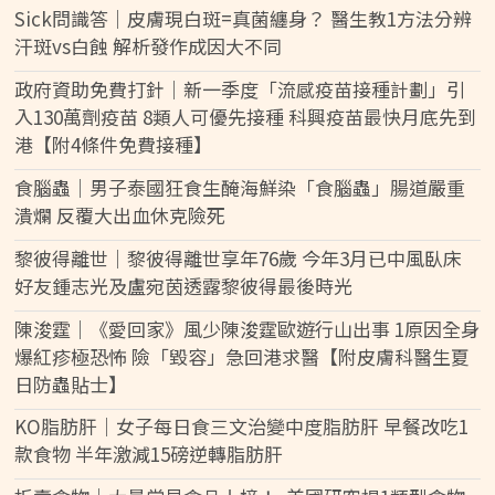
Sick問識答｜皮膚現白斑=真菌纏身？ 醫生教1方法分辨
汗斑vs白蝕 解析發作成因大不同
政府資助免費打針｜新一季度「流感疫苗接種計劃」引
入130萬劑疫苗 8類人可優先接種 科興疫苗最快月底先到
港【附4條件免費接種】
食腦蟲｜男子泰國狂食生醃海鮮染「食腦蟲」腸道嚴重
潰爛 反覆大出血休克險死
黎彼得離世｜黎彼得離世享年76歲 今年3月已中風臥床
好友鍾志光及盧宛茵透露黎彼得最後時光
陳浚霆｜《愛回家》風少陳浚霆歐遊行山出事 1原因全身
爆紅疹極恐怖 險「毀容」急回港求醫【附皮膚科醫生夏
日防蟲貼士】
KO脂肪肝｜女子每日食三文治變中度脂肪肝 早餐改吃1
款食物 半年激減15磅逆轉脂肪肝