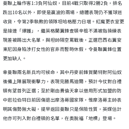
曼聯上輪作客1:3負阿仙奴，目前4戰只取得2勝2負，排名
跌出10名以外，即使是贏波的兩場，總體表現仍不獲球迷
收貨，令第2季執教的領隊坦哈格壓力日增。紅魔更衣室更
是接連「爆鑊」，繼英格蘭翼鋒查頓辛祖不滿被指操練表
現差被踢出大名單，與坦帥隔空罵戰後，正選巴西右翼安
東尼因身陷涉打女性的官非而暫時休假，令曼聯翼鋒位置
更加缺人。
幸曼聯兩名新兵均可候命，其中丹麥前鋒賀蘭特對阿仙奴
後備上陣展現衝擊力，表現完勝馬迪爾，預計今仗對白禮
頓有望首列正選；至於剛由費倫天拿以借用形式加盟的防
中岩拉伯特日前因傷退出摩洛哥國家隊，惟摩洛哥主帥表
明其傷勢無大礙，提早返回曼聯只是保險性質，英媒估計
他亦可列入對白禮頓的名單，在奧脫福「地標」登場。