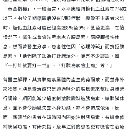
「黃金指標」，一般而言，水平應維持糖化血紅素在7%或
以下。由於早期糖尿病沒有明顯症狀，導致不少患者求診
時，糖化血紅素可能已經高達8%至9%，甚至更高。在這
情況下，醫生或會優先考慮處方胰島素，讓胰臟盡快休
息，然而曾醫生分享，患者往往因「心理障礙」而抗拒胰
島素。「他們除了認為打針麻煩外，更有不少謬誤，如
『一打針就要打一世』、『打胰島素會上癮』等。」
曾醫生解釋，其實胰島素屬體內產生的荷爾蒙，而並非外
來物質。胰島素治療只是透過額外的胰島素來幫助身體進
行調節，期間能減少過度刺激胰臟製造胰島素，讓胰臟休
息，並不會令胰臟失去本身功能，亦不會造成依賴。反
而，新確診的患者在短時間內開始注射胰島素，有機會修
補胰臟功能，有研究指，及早注射的患者更有機會在治療