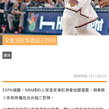
安東尼投雷霆組三巨頭
體育
發佈時間: 2017/09/25
ESPN披露，NBA紐約人球星安東尼將會加盟雷霆，與韋斯
卜克和保羅佐治合組三巨頭。