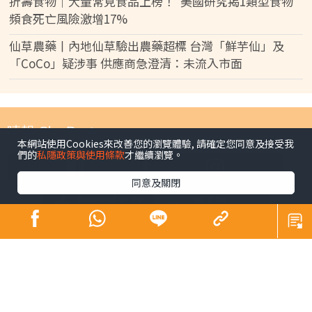
折壽食物｜大量常見食品上榜！ 美國研究揭1類型食物
頻食死亡風險激增17%
仙草農藥丨內地仙草驗出農藥超標 台灣「鮮芋仙」及
「CoCo」疑涉事 供應商急澄清：未流入市面
晴報 Sky Post
本網站使用Cookies來改善您的瀏覽體驗, 請確定您同意及接受我
們的
私隱政策與使用條款
才繼續瀏覽。
同意及關閉
時事
最新焦點
要聞
熱話
暖聞
娛樂
最新焦點