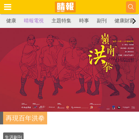
健康
晴報電視
主題特集
時事
副刊
健康財富
再現百年洪拳
生活副刊