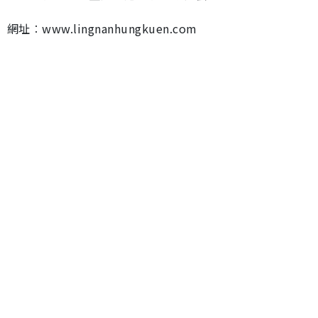
網址︰www.lingnanhungkuen.com