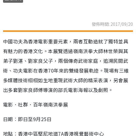
發佈時間: 2017/09/20
中國功夫為香港電影重要元素，兩者互動造就了獨特並具
有魅力的香港文化。本展覽透過嶺南洪拳大師林世榮與其
弟子劉湛、劉家良父子，兩個傳奇武術家庭，追溯民間武
術、功夫電影在香港70年來的雙綫發展軌迹。現場有三維
多媒體技術栩栩如生地重現武術大師的精采表演，另會展
出多套劉家良師傅導演的邵氏電影海報以及劇照。
電影．社群．百年嶺南洪拳展
日期︰即日至9月25日
地點︰香港中區堅尼地道7A香港視覺藝術中心