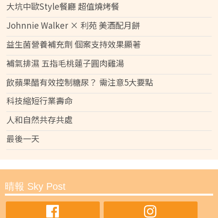
大坑中歐Style餐廳 超值燒烤餐
Johnnie Walker × 利苑 美酒配月餅
益生菌營養補充劑 個案支持效果顯著
補氣排濕 五指毛桃蓮子圓肉雞湯
飲蘋果醋有效控制糖尿？ 需注意5大要點
科技縮短行業壽命
人和自然共存共處
最後一天
晴報 Sky Post