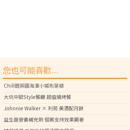
您也可能喜歡...
Chill遊英國海濱小城布萊頓
大坑中歐Style餐廳 超值燒烤餐
Johnnie Walker × 利苑 美酒配月餅
益生菌營養補充劑 個案支持效果顯著