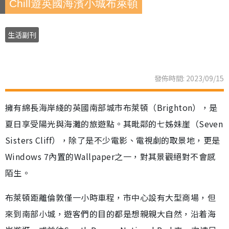
Chill遊英國海濱小城布萊頓
生活副刊
發佈時間: 2023/09/15
擁有綿長海岸綫的英國南部城市布萊頓（Brighton），是
夏日享受陽光與海灘的旅遊點。其毗鄰的七姊妹崖（Seven
Sisters Cliff），除了是不少電影、電視劇的取景地，更是
Windows 7內置的Wallpaper之一，對其景觀絕對不會感
陌生。
布萊頓距離倫敦僅一小時車程，市中心設有大型商場，但
來到南部小城，遊客們的目的都是想親親大自然，沿着海