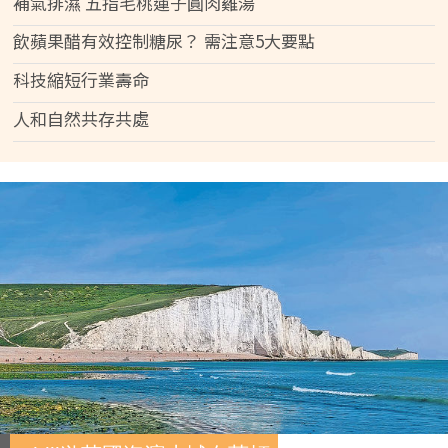
補氣排濕 五指毛桃蓮子圓肉雞湯
飲蘋果醋有效控制糖尿？ 需注意5大要點
科技縮短行業壽命
人和自然共存共處