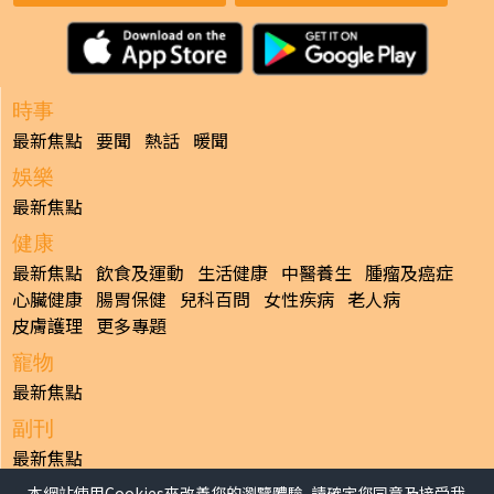
時事
最新焦點
要聞
熱話
暖聞
娛樂
最新焦點
健康
最新焦點
飲食及運動
生活健康
中醫養生
腫瘤及癌症
心臟健康
腸胃保健
兒科百問
女性疾病
老人病
皮膚護理
更多專題
寵物
最新焦點
副刊
最新焦點
本網站使用Cookies來改善您的瀏覽體驗, 請確定您同意及接受我