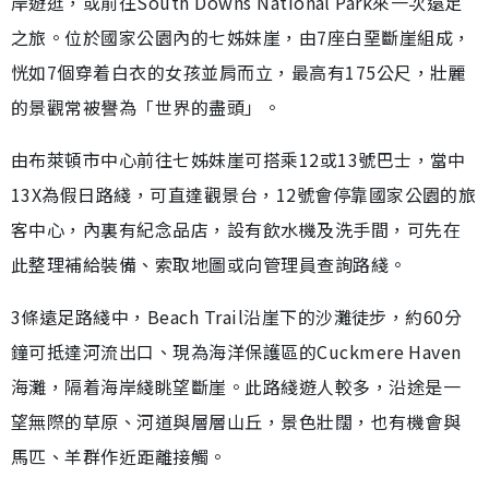
岸遊逛，或前往South Downs National Park來一次遠足
之旅。位於國家公園內的七姊妹崖，由7座白堊斷崖組成，
恍如7個穿着白衣的女孩並肩而立，最高有175公尺，壯麗
的景觀常被譽為「世界的盡頭」。
由布萊頓市中心前往七姊妹崖可搭乘12或13號巴士，當中
13X為假日路綫，可直達觀景台，12號會停靠國家公園的旅
客中心，內裏有紀念品店，設有飲水機及洗手間，可先在
此整理補給裝備、索取地圖或向管理員查詢路綫。
3條遠足路綫中，Beach Trail沿崖下的沙灘徒步，約60分
鐘可抵達河流出口、現為海洋保護區的Cuckmere Haven
海灘，隔着海岸綫眺望斷崖。此路綫遊人較多，沿途是一
望無際的草原、河道與層層山丘，景色壯闊，也有機會與
馬匹、羊群作近距離接觸。