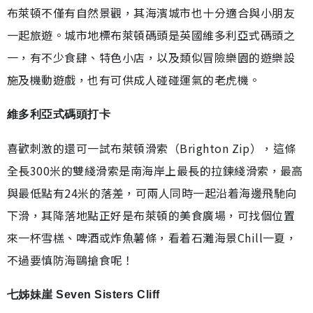
布萊頓不僅有自然景觀，其海濱城市也十分適合與小朋友
一起旅遊。城市地標布萊頓碼頭是英國維多利亞式碼頭之
一，有不少食肆、特色小店，以及類似冒險樂園的遊樂設
施及機動遊戲，也有可供成人碰碰運氣的老虎機。
維多利亞式碼頭打卡
喜歡刺激的還可一試布萊頓滑索（Brighton Zip），這條
全長300米的雙綫滑索是南海岸上最長的拉鍊綫滑索，最高
與最低點有24米的落差，可兩人同時一起沿着海邊飛馳向
下滑，其降落地點正好是布萊頓的美食廣場，可找個位置
來一杯雪榚、啤酒或炸魚薯條，看着石灘海景Chill一夏，
不過要慎防海鷗搶食呢！
七姊妹崖 Seven Sisters Cliff