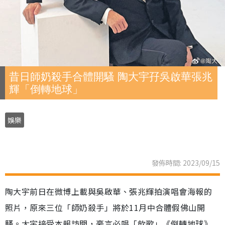
昔日師奶殺手合體開騷 陶大宇孖吳啟華張兆
輝「倒轉地球」
娛樂
發佈時間: 2023/09/15
陶大宇前日在微博上載與吳啟華、張兆輝拍演唱會海報的
照片，原來三位「師奶殺手」將於11月中合體假佛山開
騷。大宇接受本報訪問，豪言必唱「飲歌」《倒轉地球》