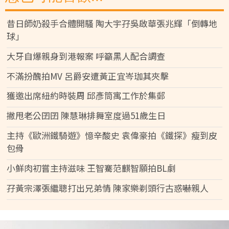
昔日師奶殺手合體開騷 陶大宇孖吳啟華張兆輝「倒轉地
球」
大牙自爆親身到港報案 呼籲黑人配合調查
不滿扮醜拍MV 呂爵安遭黃正宜岑珈其夾擊
獲邀出席紐約時裝周 邱彥筒寓工作於集郵
撇甩老公囝囝 陳慧琳排舞室度過51歲生日
主持《歐洲鐵騎遊》憶辛酸史 袁偉豪拍《鐵探》瘦到皮
包骨
小鮮肉初嘗主持滋味 王智騫范麒智願拍BL劇
孖黃宗澤張繼聰打出兄弟情 陳家樂剃頭行古惑嚇親人