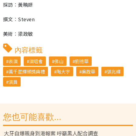
採訪︰黃曉妍
撰文︰Steven
美術︰梁政敏
內容標籤
表演
演唱會
佛山
劉德華
萬千星輝頒獎典禮
陶大宇
吳啟華
張兆輝
演員
您也可能喜歡...
大牙自爆親身到港報案 呼籲黑人配合調查