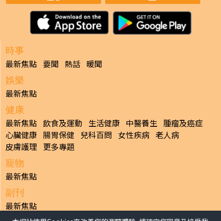
時事
最新焦點
要聞
熱話
暖聞
娛樂
最新焦點
健康
最新焦點
飲食及運動
生活健康
中醫養生
腫瘤及癌症
心臟健康
腸胃保健
兒科百問
女性疾病
老人病
皮膚護理
更多專題
寵物
最新焦點
副刊
最新焦點