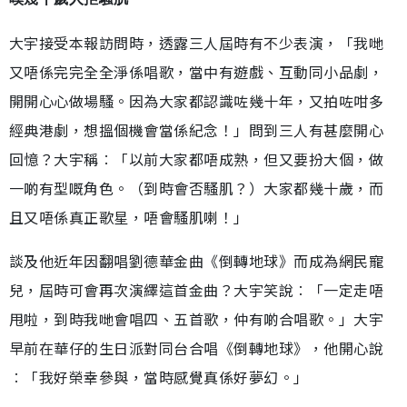
大宇接受本報訪問時，透露三人屆時有不少表演，「我哋
又唔係完完全全淨係唱歌，當中有遊戲、互動同小品劇，
開開心心做場騷。因為大家都認識咗幾十年，又拍咗咁多
經典港劇，想搵個機會當係紀念！」問到三人有甚麼開心
回憶？大宇稱︰「以前大家都唔成熟，但又要扮大個，做
一啲有型嘅角色。（到時會否騷肌？）大家都幾十歲，而
且又唔係真正歌星，唔會騷肌喇！」
談及他近年因翻唱劉德華金曲《倒轉地球》而成為網民寵
兒，屆時可會再次演繹這首金曲？大宇笑說︰「一定走唔
甩啦，到時我哋會唱四、五首歌，仲有啲合唱歌。」大宇
早前在華仔的生日派對同台合唱《倒轉地球》，他開心說
︰「我好榮幸參與，當時感覺真係好夢幻。」