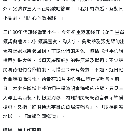
外，又透露三人不止唱歌咁簡單︰「我哋有遊戲、互動同
小品劇，開開心心做場騷！」
三位90年代無綫當家小生，今年初重返無綫任《萬千星輝
頒獎典禮2022》頒獎嘉賓，陶大宇、吳啟華及張兆輝的出
現勾起觀眾集體回憶，重提他們的角色，包括《刑事偵緝
檔案》張大勇、《倚天屠龍記》的張無忌及楊逍；不少網
民期待他們合作拍劇，可惜至今未有聲氣。不過，近日他
們合體拍攝海報，預告在11月中假佛山舉行演唱會。前
日，大宇在微博上載他們拍攝演唱會海報的花絮，只見三
人穿上黑西裝，打扮型到爆。內地網民紛紛留言表示準備
搶飛，又指「好期待大宇哥的首場演唱會」、「期待倒轉
地球」、「建議全國巡演」。
嘆幾十歲人拒騷肌