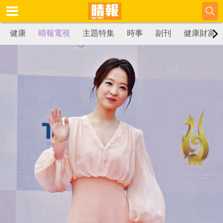
健康
晴報電視
主題特集
時事
副刊
健康財富