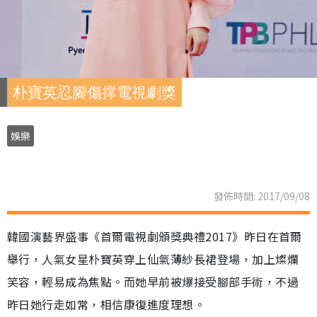
朴寶英忍腳傷撑電視劇獎
娛樂
發佈時間: 2017/09/08
韓國演藝界盛事《首爾電視劇頒獎典禮2017》昨日在首爾
舉行，人氣女星朴寶英穿上仙氣薄紗長裙登場，加上燦爛
笑容，輕易成為焦點。而她早前被爆接受腳部手術，不過
昨日她行走如常，相信康復進度理想。