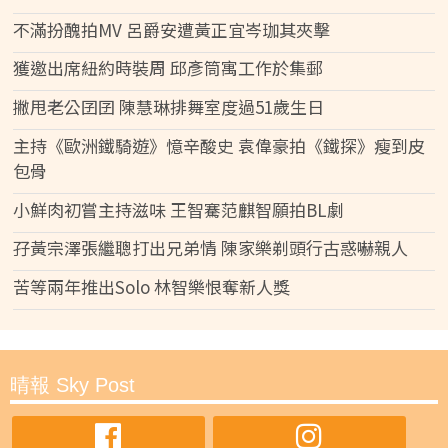
不滿扮醜拍MV 呂爵安遭黃正宜岑珈其夾擊
獲邀出席紐約時裝周 邱彥筒寓工作於集郵
撇甩老公囝囝 陳慧琳排舞室度過51歲生日
主持《歐洲鐵騎遊》憶辛酸史 袁偉豪拍《鐵探》瘦到皮
包骨
小鮮肉初嘗主持滋味 王智騫范麒智願拍BL劇
孖黃宗澤張繼聰打出兄弟情 陳家樂剃頭行古惑嚇親人
苦等兩年推出Solo 林智樂恨奪新人獎
晴報 Sky Post