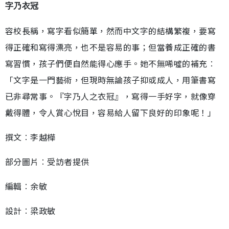
字乃衣冠
容校長稱，寫字看似簡單，然而中文字的結構繁複，要寫
得正確和寫得漂亮，也不是容易的事；但當養成正確的書
寫習慣，孩子們便自然能得心應手。她不無唏噓的補充︰
「文字是一門藝術，但現時無論孩子抑或成人，用筆書寫
已非尋常事。『字乃人之衣冠』，寫得一手好字，就像穿
戴得體，令人賞心悅目，容易給人留下良好的印象呢！」
撰文︰李越樺
部分圖片︰受訪者提供
編輯︰余敏
設計︰梁政敏