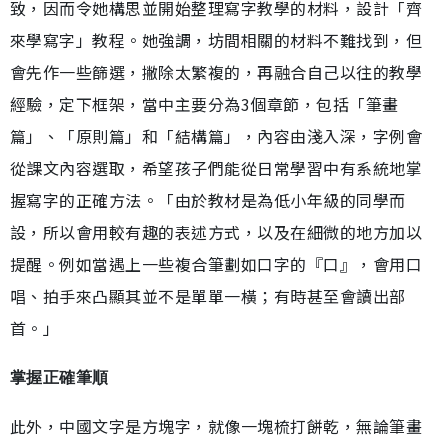
致，因而令她構思並開始整理寫字教學的材料，設計「齊
來學寫字」教程。她強調，坊間相關的材料不難找到，但
會先作一些篩選，撇除太繁複的，再融合自己以往的教學
經驗，定下框架，當中主要分為3個章節，包括「筆畫
篇」、「原則篇」和「結構篇」，內容由淺入深，字例會
從課文內容選取，希望孩子們能從日常學習中有系統地掌
握寫字的正確方法。「由於教材是為低小年級的同學而
設，所以會用較有趣的表述方式，以及在細微的地方加以
提醒。例如當遇上一些複合筆劃如口字的『口』，會用口
唱、拍手來凸顯其並不是單單一橫；有時甚至會讀出部
首。」
掌握正確筆順
此外，中國文字是方塊字，就像一塊梳打餅乾，無論筆畫