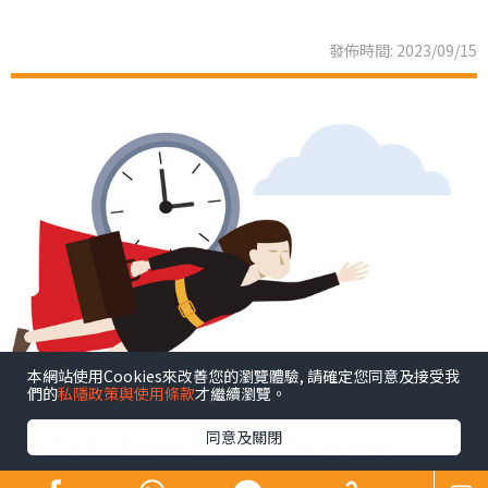
發佈時間: 2023/09/15
本網站使用Cookies來改善您的瀏覽體驗, 請確定您同意及接受我
們的
私隱政策與使用條款
才繼續瀏覽。
同意及關閉
不經不覺寫了這個專欄超過12年。12年是長是短（Is 12
years a long time or a short time？）相信大家站於不同