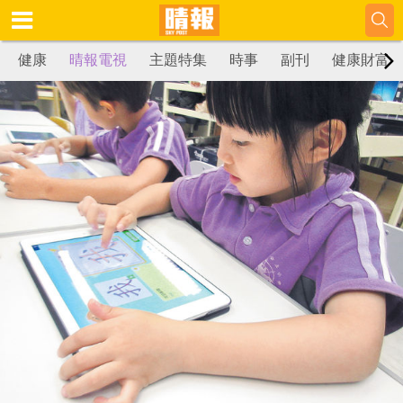
健康
晴報電視
主題特集
時事
副刊
健康財富