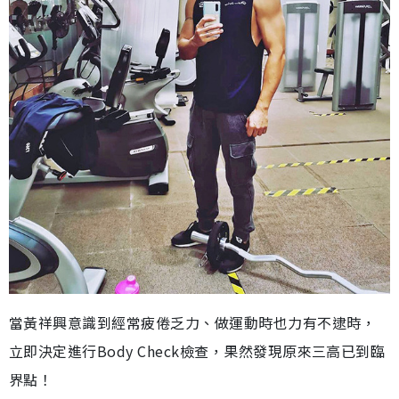
當黃祥興意識到經常疲倦乏力、做運動時也力有不逮時，
立即決定進行Body Check檢查，果然發現原來三高已到臨
界點！