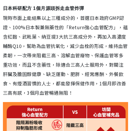
日本科研配方 1個月源頭拆走血管炸彈
現時市面上能結集以上三種成分的，首選日本政府GMP認
證、100%日本製兼無藥性的「Return強心血管配方」，蘊
含紅麴、武靴葉、納豆提3大抗三高成分外，再加入高濃度
輔酶Q10，幫助為血管抗氧化，減少血栓的形成，維持血管
柔韌，一次帶來阻截三高、溶解血管廢物、保護血管等多
重功效，而且不含藥性，除適合三高人士服用外，對關注
肝臟及膽固醇健康、缺乏運動、肥胖、經常應酬、外餐飲
食、有煙酒習慣的人士，都能發揮保健作用，1個月即改善
三高有感，3個月血管暢通無阻！