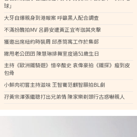
球」
大牙自爆親身到港報案 呼籲黑人配合調查
不滿扮醜拍MV 呂爵安遭黃正宜岑珈其夾擊
獲邀出席紐約時裝周 邱彥筒寓工作於集郵
撇甩老公囝囝 陳慧琳排舞室度過51歲生日
主持《歐洲鐵騎遊》憶辛酸史 袁偉豪拍《鐵探》瘦到皮
包骨
小鮮肉初嘗主持滋味 王智騫范麒智願拍BL劇
孖黃宗澤張繼聰打出兄弟情 陳家樂剃頭行古惑嚇親人