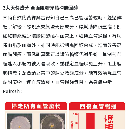
3大天然成分 全面阻糖降脂抑膽固醇
崇尚自然的黃祥興當得知自己三高已響起警號時，經過詳
細了解後，發現原來某些天然成分，能幫助降低三高！例
如紅麴能減少壞膽固醇黏在血管上，維持血管通暢，有助
降血脂及血壓外，亦同時能抑制膽固醇合成，進而改善高
血脂問題。而武靴葉酸可以調節糖類代謝平衡，抑制葡萄
糖進入小腸內被人體吸收，並穩定血糖以免上升，阻止脂
肪積聚；配合納豆當中的納豆激酶成分，能有效清除血管
黏附廢物，使血液清爽，血管暢通無阻，為身體重新
Refresh！