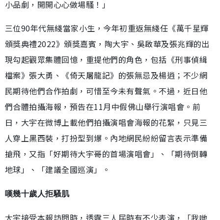
小品劇，開開心心做場騷！」
三位90年代無綫當家小生，今年初重返無綫任《萬千星輝
頒獎典禮2022》頒獎嘉賓，陶大宇、吳啟華及張兆輝的出
現勾起觀眾集體回憶，重提他們的角色，包括《刑事偵緝
檔案》張大勇、《倚天屠龍記》的張無忌及楊逍；不少網
民期待他們合作拍劇，可惜至今未有聲氣。不過，近日他
們合體拍攝海報，預告在11月中假佛山舉行演唱會。前
日，大宇在微博上載他們拍攝演唱會海報的花絮，只見三
人穿上黑西裝，打扮型到爆。內地網民紛紛留言表示準備
搶飛，又指「好期待大宇哥的首場演唱會」、「期待倒轉
地球」、「建議全國巡演」。
嘆幾十歲人拒騷肌
大宇接受本報訪問時，透露三人屆時有不少表演，「我哋