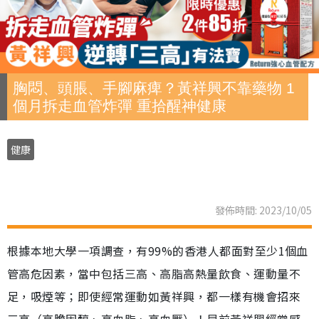
胸悶、頭脹、手腳麻痺？黃祥興不靠藥物 1
個月拆走血管炸彈 重拾醒神健康
健康
發佈時間: 2023/10/05
根據本地大學一項調查，有99%的香港人都面對至少1個血
管高危因素，當中包括三高、高脂高熱量飲食、運動量不
足，吸煙等；即使經常運動如黃祥興，都一樣有機會招來
三高（高膽固醇、高血脂、高血壓）！早前黃祥興經常感