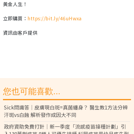
黃金人生！
立即購買：
https://bit.ly/46uHwxa
資訊由客戶提供
您也可能喜歡...
Sick問識答｜皮膚現白斑=真菌纏身？ 醫生教1方法分辨
汗斑vs白蝕 解析發作成因大不同
政府資助免費打針｜新一季度「流感疫苗接種計劃」引
入130萬劑疫苗 8類人可優先接種 科興疫苗最快月底先到