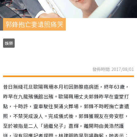
郭鋒抱亡妻遺照痛哭
娛樂
發佈時間: 2017/08/01
昔日無綫花旦歐陽珮珊本月初因肺腺癌病逝，終年63歲，
昨早在九龍殯儀館出殯。歐陽珮珊丈夫郭鋒昨早在靈堂打
點，十時許，靈車駛往葵涌火葬場，郭鋒不時輕撫亡妻遺
照，不禁哭成淚人。完成儀式後，郭鋒獲親友在旁安慰，
至於被指是二人「過繼兒子」嘉輝，離開時由黃浩然護
送，沒有回應記者提問。林建明昨早到場鞠躬，她表示︰