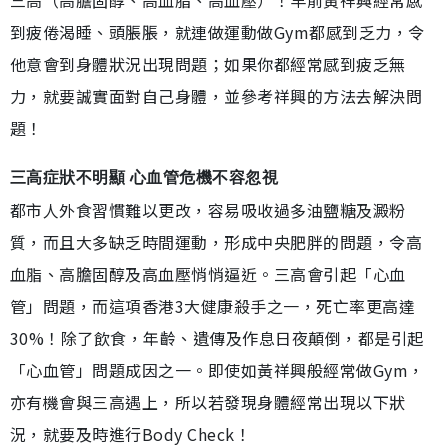
到疲倦渴睡、頭脹脹，就連做運動做Gym都感到乏力，令
他意會到身體狀況出現問題；如果你都經常感到疲乏無
力，就要誠實面對自己身體，並參考祥興的方法去解決問
題！
三高症狀不明顯 心血管危機不容忽視
都市人外食習慣難以更改，容易吸收過多油鹽糖及澱粉
質，而且大多缺乏時間運動，形成中央肥胖的問題，令高
血脂、高膽固醇及高血壓悄悄逼近。三高會引起「心血
管」問題，而這項香港3大健康殺手之一，死亡率更高達
30%！除了飲食，年齡、遺傳及作息日夜顛倒，都是引起
「心血管」問題成因之一。即使如黃祥興般經常做Gym，
亦有機會與三高遇上，所以若發現身體經常出現以下狀
況，就要及時進行Body Check！