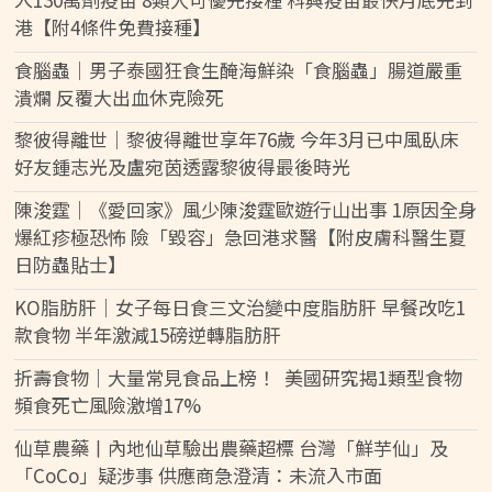
港【附4條件免費接種】
食腦蟲｜男子泰國狂食生醃海鮮染「食腦蟲」腸道嚴重
潰爛 反覆大出血休克險死
黎彼得離世｜黎彼得離世享年76歲 今年3月已中風臥床
好友鍾志光及盧宛茵透露黎彼得最後時光
陳浚霆｜《愛回家》風少陳浚霆歐遊行山出事 1原因全身
爆紅疹極恐怖 險「毀容」急回港求醫【附皮膚科醫生夏
日防蟲貼士】
KO脂肪肝｜女子每日食三文治變中度脂肪肝 早餐改吃1
款食物 半年激減15磅逆轉脂肪肝
折壽食物｜大量常見食品上榜！ 美國研究揭1類型食物
頻食死亡風險激增17%
仙草農藥丨內地仙草驗出農藥超標 台灣「鮮芋仙」及
「CoCo」疑涉事 供應商急澄清：未流入市面