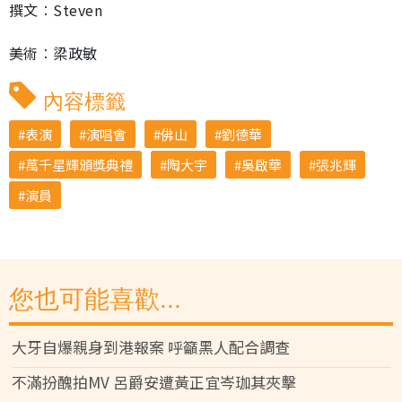
撰文︰Steven
美術︰梁政敏
內容標籤
表演
演唱會
佛山
劉德華
萬千星輝頒獎典禮
陶大宇
吳啟華
張兆輝
演員
您也可能喜歡...
大牙自爆親身到港報案 呼籲黑人配合調查
不滿扮醜拍MV 呂爵安遭黃正宜岑珈其夾擊