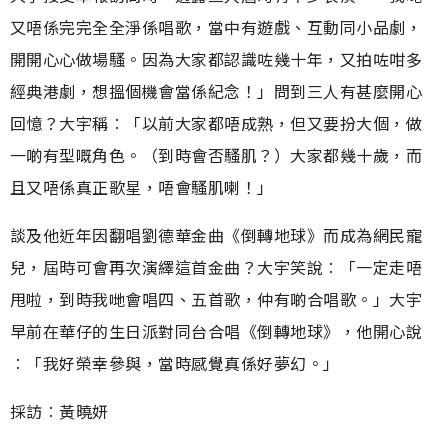
又唔係完完全全淨係唱歌，當中有遊戲、互動同小品劇，
開開心心做場騷。因為大家都認識咗幾十年，又拍咗咁多
經典港劇，想搵個機會當係紀念！」問到三人有甚麼開心
回憶？大宇稱︰「以前大家都唔成熟，但又要扮大個，做
一啲有型嘅角色。（到時會否騷肌？）大家都幾十歲，而
且又唔係真正歌星，唔會騷肌喇！」
談及他近年因翻唱劉德華金曲《倒轉地球》而成為網民寵
兒，屆時可會再次演繹這首金曲？大宇笑說︰「一定走唔
甩啦，到時我哋會唱四、五首歌，仲有啲合唱歌。」大宇
早前在華仔的生日派對同台合唱《倒轉地球》，他開心說
︰「我好榮幸參與，當時感覺真係好夢幻。」
採訪︰黃曉妍