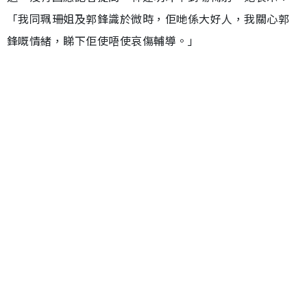
「我同珮珊姐及郭鋒識於微時，佢哋係大好人，我關心郭
鋒嘅情緒，睇下佢使唔使哀傷輔導。」