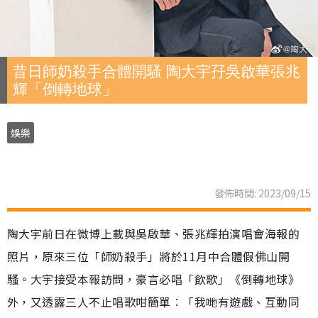
昔日師奶殺手合體開騷 陶大宇孖吳啟華張兆
輝「倒轉地球」
娛樂
發佈時間: 2023/09/15
陶大宇前日在微博上載與吳啟華、張兆輝拍演唱會海報的
照片，原來三位「師奶殺手」將於11月中合體假佛山開
騷。大宇接受本報訪問，豪言必唱「飲歌」《倒轉地球》
外，又透露三人不止唱歌咁簡單︰「我哋有遊戲、互動同