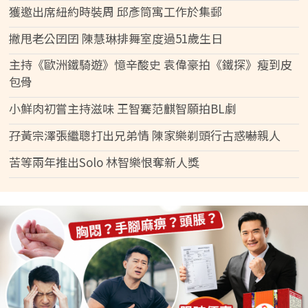
獲邀出席紐約時裝周 邱彥筒寓工作於集郵
撇甩老公囝囝 陳慧琳排舞室度過51歲生日
主持《歐洲鐵騎遊》憶辛酸史 袁偉豪拍《鐵探》瘦到皮
包骨
小鮮肉初嘗主持滋味 王智騫范麒智願拍BL劇
孖黃宗澤張繼聰打出兄弟情 陳家樂剃頭行古惑嚇親人
苦等兩年推出Solo 林智樂恨奪新人獎