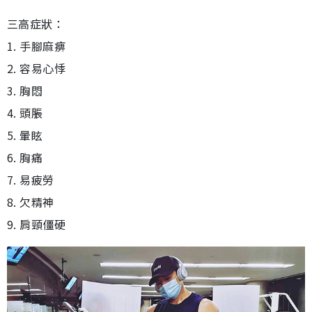
三高症狀：
1. 手腳麻痹
2. 容易心悸
3. 胸悶
4. 頭脹
5. 暈眩
6. 胸痛
7. 易疲勞
8. 欠精神
9. 肩頸僵硬