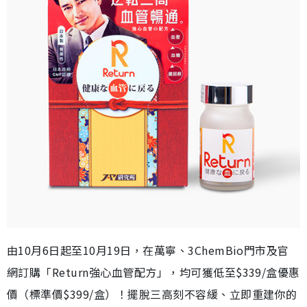
由10月6日起至10月19日，在萬寧、3ChemBio門市及官
網訂購「Return強心血管配方」，均可獲低至$339/盒優惠
價（標準價$399/盒）！擺脫三高刻不容緩、立即重建你的