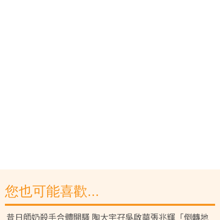
您也可能喜歡...
昔日師奶殺手合體開騷 陶大宇孖吳啟華張兆輝「倒轉地