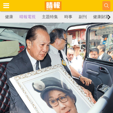
健康
晴報電視
主題特集
時事
副刊
健康財富