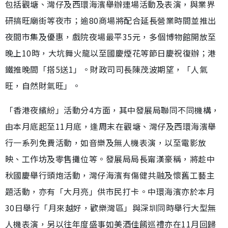
包括觀塘、灣仔及西環海濱舉辦連場活動及表演，與業界
研搞旺廟街等夜市；逾80商場將配合延長營業時間並推出
夜間市集及優惠，戲院夜場最平35元，多個博物館開放至
晚上10時，大坑舞火龍以至國慶煙花等節日慶祝復辦；港
鐵推晚間「搭5送1」。財政司司長陳茂波期望，「人氣
旺，自然財氣旺」。
「香港夜繽紛」活動分4方面，其中發展局聯同不同機構，
由本月底起至11月底，逢周末在觀塘、灣仔及西環海濱舉
行一系列免費活動，如音樂及無人機表演，以至電影放
映、工作坊及零售攤位等。發展局局長甯漢豪稱，將趁中
秋國慶舉行頭炮活動，灣仔海濱有傷健共融及懷舊工藝主
題活動，亦有「大月亮」供市民打卡。中環海濱亦於本月
30日舉行「月來越好，歡樂灣區」與深圳同時舉行大型無
人機表演，另以往年度盛事如美酒佳餚巡禮亦在11月回歸