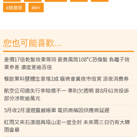
旅發局
M+
您也可能喜歡...
差價17倍乾髮效果等同 最貴風筒108°C恐傷髮 負離子效
果參差 濃度差逾百倍
餐飲業料整體生意增2成 廠商會冀夜市恒常 派夜消費券
航空公司遺失行李賠償不一 準則欠透明 首8月61宗投訴
部分涉款逾萬元
5月收2月漫遊震撼帳單 電訊商稱因供應商延遲
紅雨又來石澳道再塌山泥一度全封 未來兩三日仍有大驟
雨雷暴