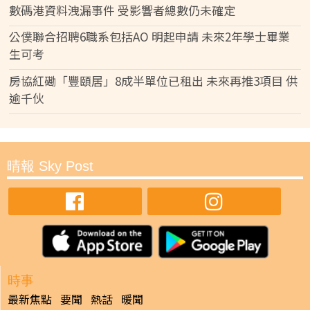
數碼港資料洩漏事件 受影響者總數仍未確定
公僕聯合招聘6職系包括AO 明起申請 未來2年學士畢業
生可考
房協紅磡「豐頤居」8成半單位已租出 未來再推3項目 供
逾千伙
晴報 Sky Post
時事
最新焦點
要聞
熱話
暖聞