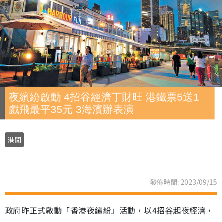
夜繽紛啟動 4招谷經濟丁財旺 港鐵票5送1
戲飛最平35元 3海濱辦表演
港聞
發佈時間: 2023/09/15
政府昨正式啟動「香港夜繽紛」活動，以4招谷起夜經濟，