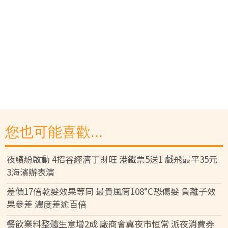
您也可能喜歡...
夜繽紛啟動 4招谷經濟丁財旺 港鐵票5送1 戲飛最平35元
3海濱辦表演
差價17倍乾髮效果等同 最貴風筒108°C恐傷髮 負離子效
果參差 濃度差逾百倍
餐飲業料整體生意增2成 廠商會冀夜市恒常 派夜消費券