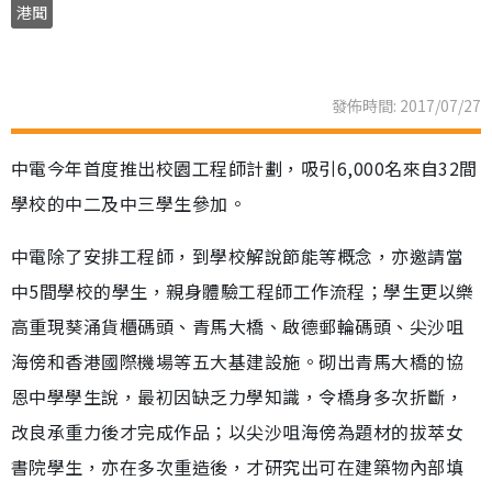
港聞
發佈時間: 2017/07/27
中電今年首度推出校園工程師計劃，吸引6,000名來自32間
學校的中二及中三學生參加。
中電除了安排工程師，到學校解說節能等概念，亦邀請當
中5間學校的學生，親身體驗工程師工作流程；學生更以樂
高重現葵涌貨櫃碼頭、青馬大橋、啟德郵輪碼頭、尖沙咀
海傍和香港國際機場等五大基建設施。砌出青馬大橋的協
恩中學學生說，最初因缺乏力學知識，令橋身多次折斷，
改良承重力後才完成作品；以尖沙咀海傍為題材的拔萃女
書院學生，亦在多次重造後，才研究出可在建築物內部填