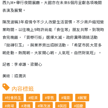
西九M+舉行夜間展廳，大館亦在未來6個月呈獻各項晚間
表演及展覽。
陳茂波稱3年疫情令不少人改變生活習慣，不少商戶縮短營
業時間，以往晚上9時許尚能「食住等」朋友共聚，到現時
食完晚飯，「買嘢行街」選擇大減，政府冀帶頭搞活動
「拋磚引玉」，與業界齊出招辦活動，「希望市民大眾多
啲走動，熱鬧啲，大家開心啲，人氣旺，自然財氣旺」。
記者︰李卓謙、梁薾心
美術：招潤洪
內容標籤
社會民生
經濟
零售
電影
展覽
商場
港鐵
陳茂波
英超
國慶