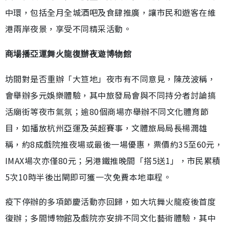
中環，包括全月全城酒吧及食肆推廣，讓市民和遊客在維
港兩岸夜景，享受不同精采活動。
商場播亞運舞火龍復辦夜遊博物館
坊間對是否重辦「大笪地」夜市有不同意見，陳茂波稱，
會舉辦多元娛樂體驗，其中旅發局會與不同持分者討論搞
活廟街等夜市氣氛；逾80個商場亦舉辦不同文化體育節
目，如播放杭州亞運及英超賽事，文體旅局局長楊潤雄
稱，約8成戲院推夜場或最後一場優惠，票價約35至60元，
IMAX場次亦僅80元；另港鐵推晚間「搭5送1」，市民累積
5次10時半後出閘即可獲一次免費本地車程。
疫下停辦的多項節慶活動亦回歸，如大坑舞火龍疫後首度
復辦；多間博物館及戲院亦安排不同文化藝術體驗，其中