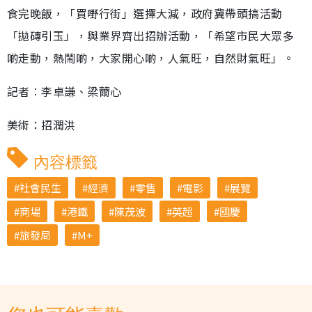
食完晚飯，「買嘢行街」選擇大減，政府冀帶頭搞活動
「拋磚引玉」，與業界齊出招辦活動，「希望市民大眾多
啲走動，熱鬧啲，大家開心啲，人氣旺，自然財氣旺」。
記者︰李卓謙、梁薾心
美術：招潤洪
內容標籤
社會民生
經濟
零售
電影
展覽
商場
港鐵
陳茂波
英超
國慶
旅發局
M+