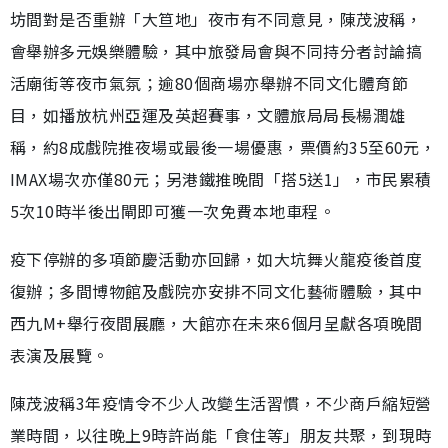
坊間對是否重辦「大笪地」夜市有不同意見，陳茂波稱，
會舉辦多元娛樂體驗，其中旅發局會與不同持分者討論搞
活廟街等夜市氣氛；逾80個商場亦舉辦不同文化體育節
目，如播放杭州亞運及英超賽事，文體旅局局長楊潤雄
稱，約8成戲院推夜場或最後一場優惠，票價約35至60元，
IMAX場次亦僅80元；另港鐵推晚間「搭5送1」，市民累積
5次10時半後出閘即可獲一次免費本地車程。
疫下停辦的多項節慶活動亦回歸，如大坑舞火龍疫後首度
復辦；多間博物館及戲院亦安排不同文化藝術體驗，其中
西九M+舉行夜間展廳，大館亦在未來6個月呈獻各項晚間
表演及展覽。
陳茂波稱3年疫情令不少人改變生活習慣，不少商戶縮短營
業時間，以往晚上9時許尚能「食住等」朋友共聚，到現時