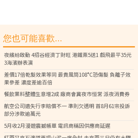
您也可能喜歡...
夜繽紛啟動 4招谷經濟丁財旺 港鐵票5送1 戲飛最平35元
3海濱辦表演
差價17倍乾髮效果等同 最貴風筒108°C恐傷髮 負離子效
果參差 濃度差逾百倍
餐飲業料整體生意增2成 廠商會冀夜市恒常 派夜消費券
航空公司遺失行李賠償不一 準則欠透明 首8月61宗投訴
部分涉款逾萬元
5月收2月漫遊震撼帳單 電訊商稱因供應商延遲
紅雨又來石澳道再塌山泥一度全封 未來兩三日仍有大驟