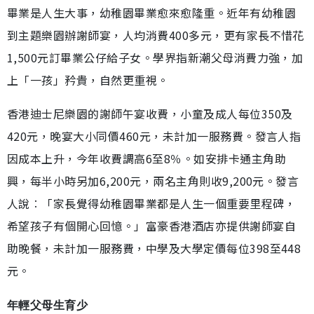
畢業是人生大事，幼稚園畢業愈來愈隆重。近年有幼稚園
到主題樂園辦謝師宴，人均消費400多元，更有家長不惜花
1,500元訂畢業公仔給子女。學界指新潮父母消費力強，加
上「一孩」矜貴，自然更重視。
香港迪士尼樂園的謝師午宴收費，小童及成人每位350及
420元，晚宴大小同價460元，未計加一服務費。發言人指
因成本上升，今年收費調高6至8％。如安排卡通主角助
興，每半小時另加6,200元，兩名主角則收9,200元。發言
人說︰「家長覺得幼稚園畢業都是人生一個重要里程碑，
希望孩子有個開心回憶。」富豪香港酒店亦提供謝師宴自
助晚餐，未計加一服務費，中學及大學定價每位398至448
元。
年輕父母生育少