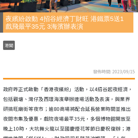
夜繽紛啟動 4招谷經濟丁財旺 港鐵票5送1
戲飛最平35元 3海濱辦表演
港聞
發佈時間: 2023/09/15
政府昨正式啟動「香港夜繽紛」活動，以4招谷起夜經濟，
包括觀塘、灣仔及西環海濱舉辦連場活動及表演，與業界
研搞旺廟街等夜市；逾80商場將配合延長營業時間並推出
夜間市集及優惠，戲院夜場最平35元，多個博物館開放至
晚上10時，大坑舞火龍以至國慶煙花等節日慶祝復辦；港