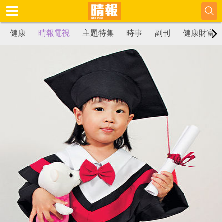
健康
晴報電視
主題特集
時事
副刊
健康財富