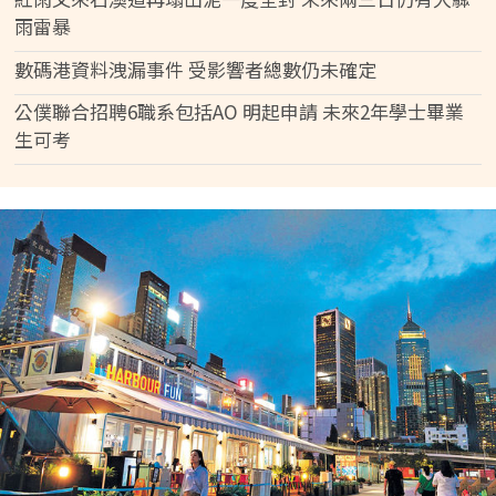
雨雷暴
數碼港資料洩漏事件 受影響者總數仍未確定
公僕聯合招聘6職系包括AO 明起申請 未來2年學士畢業
生可考