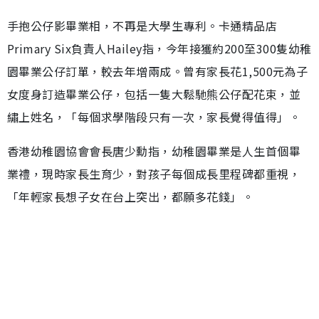
手抱公仔影畢業相，不再是大學生專利。卡通精品店
Primary Six負責人Hailey指，今年接獲約200至300隻幼稚
園畢業公仔訂單，較去年增兩成。曾有家長花1,500元為子
女度身訂造畢業公仔，包括一隻大鬆馳熊公仔配花束，並
繡上姓名，「每個求學階段只有一次，家長覺得值得」。
香港幼稚園協會會長唐少勳指，幼稚園畢業是人生首個畢
業禮，現時家長生育少，對孩子每個成長里程碑都重視，
「年輕家長想子女在台上突出，都願多花錢」。