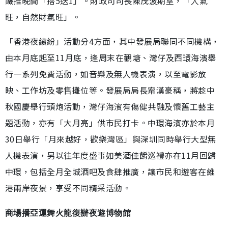
鐵推晚間「搭5送1」。財政司司長陳茂波期望，「人氣
旺，自然財氣旺」。
「香港夜繽紛」活動分4方面，其中發展局聯同不同機構，
由本月底起至11月底，逢周末在觀塘、灣仔及西環海濱舉
行一系列免費活動，如音樂及無人機表演，以至電影放
映、工作坊及零售攤位等。發展局局長甯漢豪稱，將趁中
秋國慶舉行頭炮活動，灣仔海濱有傷健共融及懷舊工藝主
題活動，亦有「大月亮」供市民打卡。中環海濱亦於本月
30日舉行「月來越好，歡樂灣區」與深圳同時舉行大型無
人機表演，另以往年度盛事如美酒佳餚巡禮亦在11月回歸
中環，包括全月全城酒吧及食肆推廣，讓市民和遊客在維
港兩岸夜景，享受不同精采活動。
商場播亞運舞火龍復辦夜遊博物館