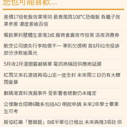
您也可能喜歡...
差價17倍乾髮效果等同 最貴風筒108°C恐傷髮 負離子效
果參差 濃度差逾百倍
餐飲業料整體生意增2成 廠商會冀夜市恒常 派夜消費券
航空公司遺失行李賠償不一 準則欠透明 首8月61宗投訴
部分涉款逾萬元
5月收2月漫遊震撼帳單 電訊商稱因供應商延遲
紅雨又來石澳道再塌山泥一度全封 未來兩三日仍有大驟
雨雷暴
數碼港資料洩漏事件 受影響者總數仍未確定
公僕聯合招聘6職系包括AO 明起申請 未來2年學士畢業
生可考
房協紅磡「豐頤居」8成半單位已租出 未來再推3項目 供