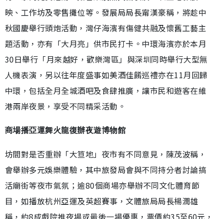
映、工作坊及零售攤位等。發展局局長甯漢豪稱，將趁中
秋國慶舉行頭炮活動，灣仔海濱有傷健共融及懷舊工藝主
題活動，亦有「大月亮」供市民打卡。中環海濱亦於本月
30日舉行「月來越好，歡樂灣區」與深圳同時舉行大型無
人機表演，另以往年度盛事如美酒佳餚巡禮亦在11月回歸
中環，包括全月全城酒吧及食肆推廣，讓市民和遊客在維
港兩岸夜景，享受不同精采活動。
商場播亞運舞火龍復辦夜遊博物館
坊間對是否重辦「大笪地」夜市有不同意見，陳茂波稱，
會舉辦多元娛樂體驗，其中旅發局會與不同持分者討論搞
活廟街等夜市氣氛；逾80個商場亦舉辦不同文化體育節
目，如播放杭州亞運及英超賽事，文體旅局局長楊潤雄
稱，約8成戲院推夜場或最後一場優惠，票價約35至60元，