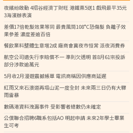
夜繽紛啟動 4招谷經濟丁財旺 港鐵票5送1 戲飛最平35元
3海濱辦表演
差價17倍乾髮效果等同 最貴風筒108°C恐傷髮 負離子效
果參差 濃度差逾百倍
餐飲業料整體生意增2成 廠商會冀夜市恒常 派夜消費券
航空公司遺失行李賠償不一 準則欠透明 首8月61宗投訴
部分涉款逾萬元
5月收2月漫遊震撼帳單 電訊商稱因供應商延遲
紅雨又來石澳道再塌山泥一度全封 未來兩三日仍有大驟
雨雷暴
數碼港資料洩漏事件 受影響者總數仍未確定
公僕聯合招聘6職系包括AO 明起申請 未來2年學士畢業
生可考