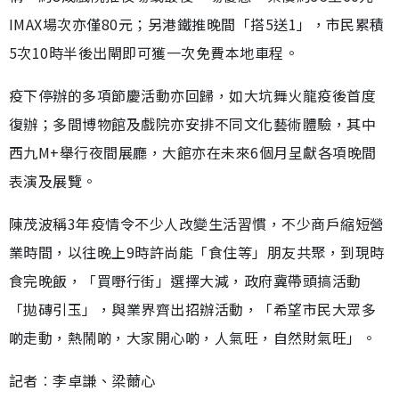
IMAX場次亦僅80元；另港鐵推晚間「搭5送1」，市民累積
5次10時半後出閘即可獲一次免費本地車程。
疫下停辦的多項節慶活動亦回歸，如大坑舞火龍疫後首度
復辦；多間博物館及戲院亦安排不同文化藝術體驗，其中
西九M+舉行夜間展廳，大館亦在未來6個月呈獻各項晚間
表演及展覽。
陳茂波稱3年疫情令不少人改變生活習慣，不少商戶縮短營
業時間，以往晚上9時許尚能「食住等」朋友共聚，到現時
食完晚飯，「買嘢行街」選擇大減，政府冀帶頭搞活動
「拋磚引玉」，與業界齊出招辦活動，「希望市民大眾多
啲走動，熱鬧啲，大家開心啲，人氣旺，自然財氣旺」。
記者︰李卓謙、梁薾心