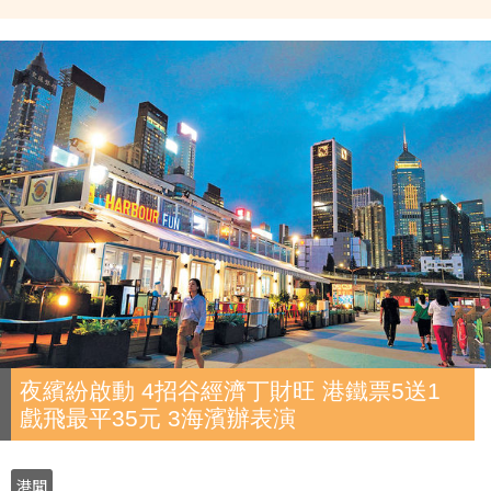
夜繽紛啟動 4招谷經濟丁財旺 港鐵票5送1
戲飛最平35元 3海濱辦表演
港聞