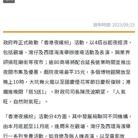
發佈時間: 2023/09/15
政府昨正式啟動「香港夜繽紛」活動，以4招谷起夜經濟，
包括觀塘、灣仔及西環海濱舉辦連場活動及表演，與業界
研搞旺廟街等夜市；逾80商場將配合延長營業時間並推出
夜間市集及優惠，戲院夜場最平35元，多個博物館開放至
晚上10時，大坑舞火龍以至國慶煙花等節日慶祝復辦；港
鐵推晚間「搭5送1」。財政司司長陳茂波期望，「人氣
旺，自然財氣旺」。
「香港夜繽紛」活動分4方面，其中發展局聯同不同機構，
由本月底起至11月底，逢周末在觀塘、灣仔及西環海濱舉
行一系列免費活動，如音樂及無人機表演，以至電影放