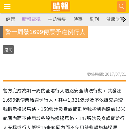
健康
晴報電視
主題特集
時事
副刊
健康財富
警一周發1699傳票予違例行人
港聞
發佈時間: 2017/07/21
警方完成為期一周的全港行人道路安全執法行動，共發出
1,699張傳票給違例行人，其中1,321張涉及不依照交通燈
號指示橫過馬路、158張涉及身處距離燈號控制過路處15米
範圍內而不使用該些設施橫過馬路、147張涉及身處距離行
人天橋或行人隧道15米範圍內而不使用該些設施橫過馬