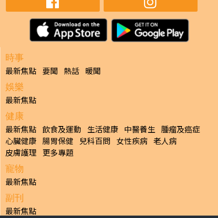
時事
最新焦點
要聞
熱話
暖聞
娛樂
最新焦點
健康
最新焦點
飲食及運動
生活健康
中醫養生
腫瘤及癌症
心臟健康
腸胃保健
兒科百問
女性疾病
老人病
皮膚護理
更多專題
寵物
最新焦點
副刊
最新焦點