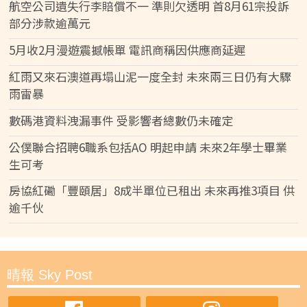
航空公司遺失行李賠償不一 準則欠透明 首8月61宗投訴
部分涉款逾萬元
5月收2月漫遊震撼帳單 電訊商稱因供應商延遲
紅雨又來石澳道再塌山泥一度全封 未來兩三日仍有大驟
雨雷暴
數碼港資料洩漏事件 受影響者總數仍未確定
公僕聯合招聘6職系包括AO 明起申請 未來2年學士畢業
生可考
房協紅磡「豐頤居」8成半單位已租出 未來再推3項目 供
逾千伙
晴報 Sky Post