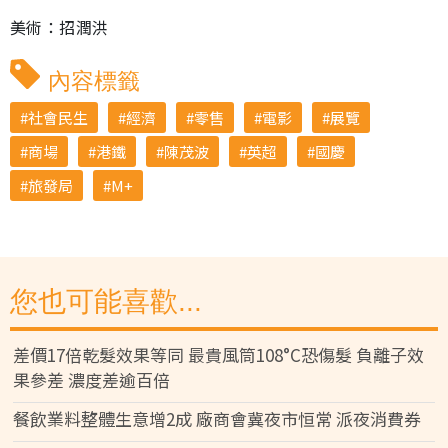
美術：招潤洪
內容標籤
社會民生
經濟
零售
電影
展覽
商場
港鐵
陳茂波
英超
國慶
旅發局
M+
您也可能喜歡...
差價17倍乾髮效果等同 最貴風筒108°C恐傷髮 負離子效
果參差 濃度差逾百倍
餐飲業料整體生意增2成 廠商會冀夜市恒常 派夜消費券