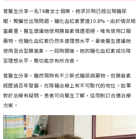
曾醫生分享一名74歲女士個案，她求診時已經出現糖尿
眼，腎臟也出現問題，糖化血紅素更達10.8%。由於情況相
當嚴重，醫生建議她使用胰島素惟遭拒絕，唯有使用口服
藥物，但糖化血紅素仍然未達理想水平。最後醫生建議她
使用混合型胰島素，一段時間後，她的糖化血紅素成功降
至理想水平，腎功能亦有所改善。
曾醫生分享，雖然現時有不少新式糖尿病藥物，但胰島素
經歷過百年發展，在降糖治療上有不可取代的地位。如果
對於治療有疑問，患者可向醫生了解，從而制訂合適治療
方案。