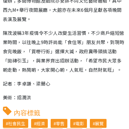
復辦；多間博物館及戲院亦安排不同文化藝術體驗，其中
西九M+舉行夜間展廳，大館亦在未來6個月呈獻各項晚間
表演及展覽。
陳茂波稱3年疫情令不少人改變生活習慣，不少商戶縮短營
業時間，以往晚上9時許尚能「食住等」朋友共聚，到現時
食完晚飯，「買嘢行街」選擇大減，政府冀帶頭搞活動
「拋磚引玉」，與業界齊出招辦活動，「希望市民大眾多
啲走動，熱鬧啲，大家開心啲，人氣旺，自然財氣旺」。
記者︰李卓謙、梁薾心
美術：招潤洪
內容標籤
社會民生
經濟
零售
電影
展覽