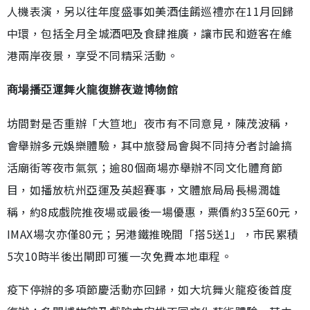
人機表演，另以往年度盛事如美酒佳餚巡禮亦在11月回歸
中環，包括全月全城酒吧及食肆推廣，讓市民和遊客在維
港兩岸夜景，享受不同精采活動。
商場播亞運舞火龍復辦夜遊博物館
坊間對是否重辦「大笪地」夜市有不同意見，陳茂波稱，
會舉辦多元娛樂體驗，其中旅發局會與不同持分者討論搞
活廟街等夜市氣氛；逾80個商場亦舉辦不同文化體育節
目，如播放杭州亞運及英超賽事，文體旅局局長楊潤雄
稱，約8成戲院推夜場或最後一場優惠，票價約35至60元，
IMAX場次亦僅80元；另港鐵推晚間「搭5送1」，市民累積
5次10時半後出閘即可獲一次免費本地車程。
疫下停辦的多項節慶活動亦回歸，如大坑舞火龍疫後首度