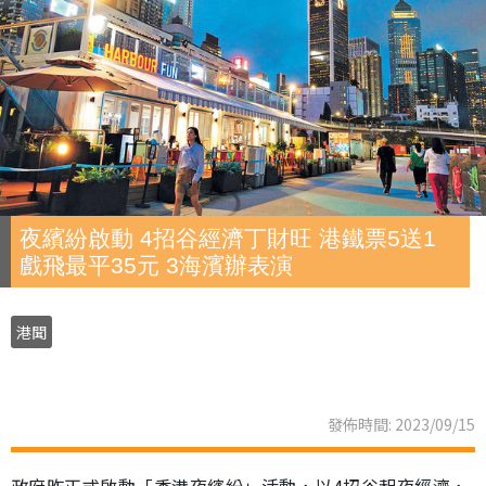
夜繽紛啟動 4招谷經濟丁財旺 港鐵票5送1
戲飛最平35元 3海濱辦表演
港聞
發佈時間: 2023/09/15
政府昨正式啟動「香港夜繽紛」活動，以4招谷起夜經濟，