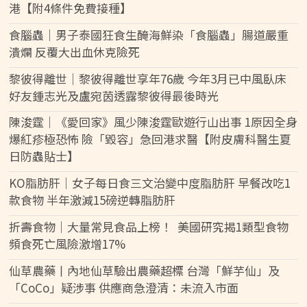
港【附4條件免費接種】
食腦蟲｜男子泰國狂食生醃海鮮染「食腦蟲」腸道嚴重
潰爛 反覆大出血休克險死
黎彼得離世｜黎彼得離世享年76歲 今年3月已中風臥床
好友鍾志光及盧宛茵透露黎彼得最後時光
陳浚霆｜《愛回家》風少陳浚霆歐遊行山出事 1原因全身
爆紅疹極恐怖 險「毀容」急回港求醫【附皮膚科醫生夏
日防蟲貼士】
KO脂肪肝｜女子每日食三文治變中度脂肪肝 早餐改吃1
款食物 半年激減15磅逆轉脂肪肝
折壽食物｜大量常見食品上榜！ 美國研究揭1類型食物
頻食死亡風險激增17%
仙草農藥丨內地仙草驗出農藥超標 台灣「鮮芋仙」及
「CoCo」疑涉事 供應商急澄清：未流入市面