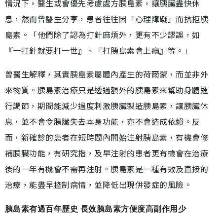
情況下，醫生或會優先考慮處方胰島素，讓胰臟盡快休
息，然而曾醫生分享，患者往往因「心理障礙」而抗拒胰
島素。「他們除了認為打針麻煩外，更有不少謬誤，如
『一打針就要打一世』、『打胰島素會上癮』等。」
曾醫生解釋，其實胰島素屬體內產生的荷爾蒙，而並非外
來物質。胰島素治療只是透過額外的胰島素來幫助身體進
行調節，期間能減少過度刺激胰臟製造胰島素，讓胰臟休
息，並不會令胰臟失去本身功能，亦不會造成依賴。反
而，新確診的患者在短時間內開始注射胰島素，有機會修
補胰臟功能，有研究指，及早注射的患者更有機會在治療
後的一年有機會不需再注射。胰島素是一種有效及直接的
治療，能盡早控制病情，並降低出現併發症的風險。
胰島素有過百年歷史 長效胰島素方便度高副作用少