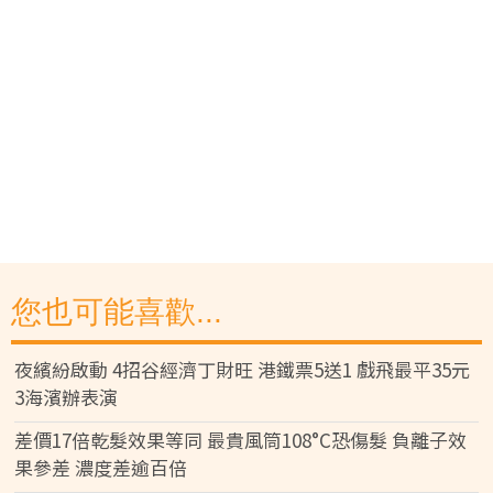
您也可能喜歡...
夜繽紛啟動 4招谷經濟丁財旺 港鐵票5送1 戲飛最平35元
3海濱辦表演
差價17倍乾髮效果等同 最貴風筒108°C恐傷髮 負離子效
果參差 濃度差逾百倍