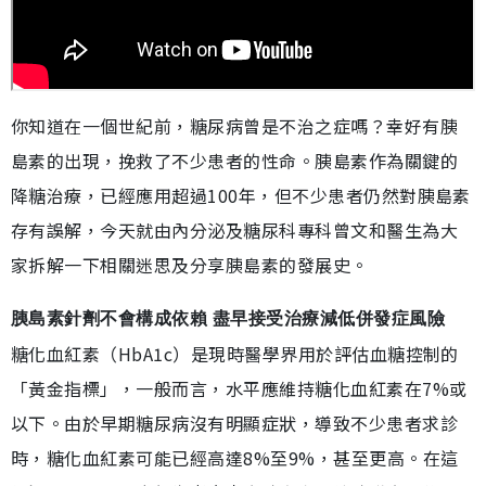
你知道在一個世紀前，糖尿病曾是不治之症嗎？幸好有胰
島素的出現，挽救了不少患者的性命。胰島素作為關鍵的
降糖治療，已經應用超過100年，但不少患者仍然對胰島素
存有誤解，今天就由內分泌及糖尿科專科曾文和醫生為大
家拆解一下相關迷思及分享胰島素的發展史。
胰島素針劑不會構成依賴 盡早接受治療減低併發症風險
糖化血紅素（HbA1c）是現時醫學界用於評估血糖控制的
「黃金指標」，一般而言，水平應維持糖化血紅素在7%或
以下。由於早期糖尿病沒有明顯症狀，導致不少患者求診
時，糖化血紅素可能已經高達8%至9%，甚至更高。在這