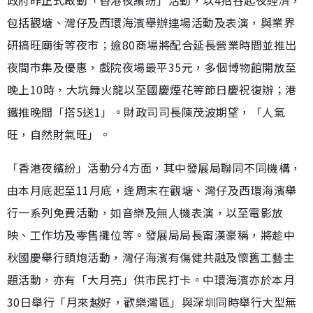
包括觀塘、灣仔及西環海濱舉辦連場活動及表演，與業界
研搞旺廟街等夜市；逾80商場將配合延長營業時間並推出
夜間市集及優惠，戲院夜場最平35元，多個博物館開放至
晚上10時，大坑舞火龍以至國慶煙花等節日慶祝復辦；港
鐵推晚間「搭5送1」。財政司司長陳茂波期望，「人氣
旺，自然財氣旺」。
「香港夜繽紛」活動分4方面，其中發展局聯同不同機構，
由本月底起至11月底，逢周末在觀塘、灣仔及西環海濱舉
行一系列免費活動，如音樂及無人機表演，以至電影放
映、工作坊及零售攤位等。發展局局長甯漢豪稱，將趁中
秋國慶舉行頭炮活動，灣仔海濱有傷健共融及懷舊工藝主
題活動，亦有「大月亮」供市民打卡。中環海濱亦於本月
30日舉行「月來越好，歡樂灣區」與深圳同時舉行大型無