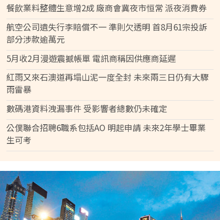
餐飲業料整體生意增2成 廠商會冀夜市恒常 派夜消費券
航空公司遺失行李賠償不一 準則欠透明 首8月61宗投訴
部分涉款逾萬元
5月收2月漫遊震撼帳單 電訊商稱因供應商延遲
紅雨又來石澳道再塌山泥一度全封 未來兩三日仍有大驟
雨雷暴
數碼港資料洩漏事件 受影響者總數仍未確定
公僕聯合招聘6職系包括AO 明起申請 未來2年學士畢業
生可考