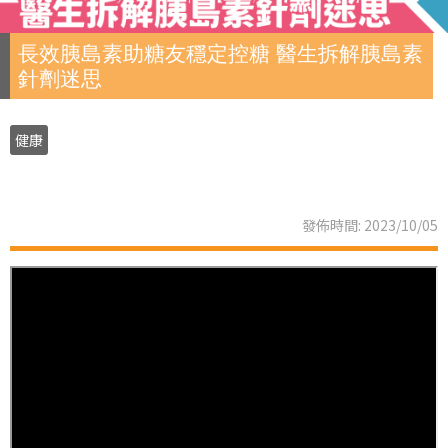
長效胰島素助糖友穩定控糖 醫生拆解胰島素
針劑迷思
健康
發佈時間: 2023/10/05