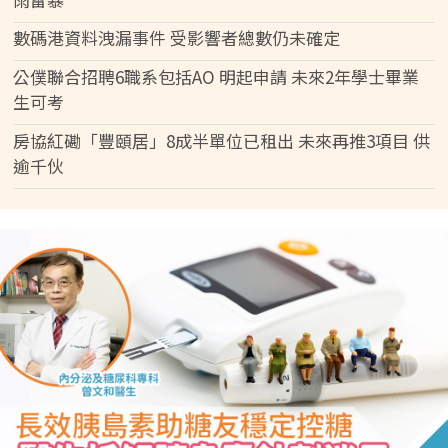
數碼港資料洩漏事件 受影響者總數仍未確定
公僕聯合招聘6職系包括AO 明起申請 未來2年學士畢業
生可考
房協紅磡「豐頤居」8成半單位已租出 未來再推3項目 供
逾千伙