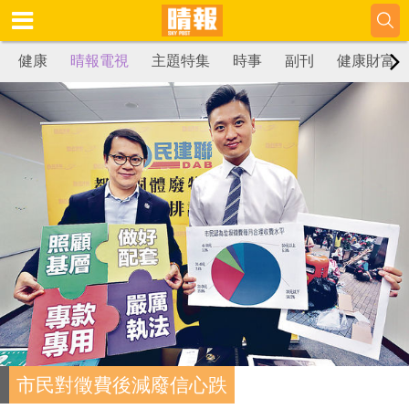
健康
晴報電視
主題特集
時事
副刊
健康財富
市民對徵費後減廢信心跌