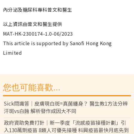
內分泌及糖尿科專科曾文和醫生
以上資訊由曾文和醫生提供
MAT-HK-2300174-1.0-06/2023
This article is supported by Sanofi Hong Kong
Limited
您也可能喜歡...
Sick問識答｜皮膚現白斑=真菌纏身？ 醫生教1方法分辨
汗斑vs白蝕 解析發作成因大不同
政府資助免費打針｜新一季度「流感疫苗接種計劃」引
入130萬劑疫苗 8類人可優先接種 科興疫苗最快月底先到