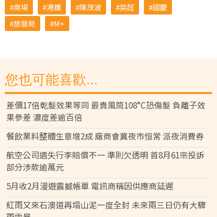
商場
港鐵
陳茂波
英超
國慶
旅發局
M+
您也可能喜歡...
差價17倍乾髮效果等同 最貴風筒108°C恐傷髮 負離子效
果參差 濃度差逾百倍
餐飲業料整體生意增2成 廠商會冀夜市恒常 派夜消費券
航空公司遺失行李賠償不一 準則欠透明 首8月61宗投訴
部分涉款逾萬元
5月收2月漫遊震撼帳單 電訊商稱因供應商延遲
紅雨又來石澳道再塌山泥一度全封 未來兩三日仍有大驟
雨雷暴