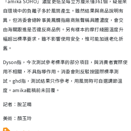
「amika SOHO」濃度更低至每立方厘米僅361個，疑是來
自環境中的負離子多於風筒產生。雖然結果與商品說明有
異，但消委會總幹事黃鳳嫺指廠商無聲稱具體濃度，會交
由海關跟進是否違反商品例。另有樣本的摩打綫圈溫度升
幅超出標準要求，雖不影響使用安全，惟可能加速老化折
舊。
Dyson指，今次測試參考標準的部分項目，與消費者實際使
用不相關，不具指導作用。消委會則反駁按國際標準測
試。ghd指，測試結果只作參考，用風筒時可自選調節溫
度。amika截稿前未回覆。
記者︰脫芷晴
美術：顏玉玲