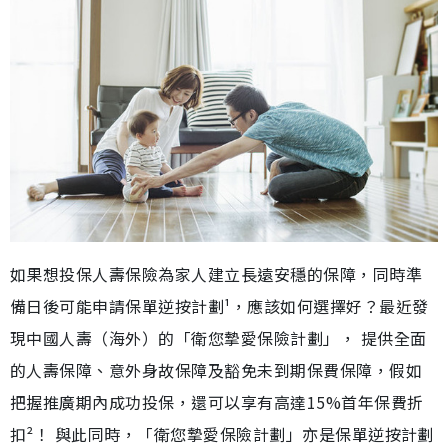
如果想投保人壽保險為家人建立長遠安穩的保障，同時準
備日後可能申請保單逆按計劃¹，應該如何選擇好？最近發
現中國人壽（海外）的「衛您摯愛保險計劃」， 提供全面
的人壽保障、意外身故保障及豁免未到期保費保障，假如
把握推廣期內成功投保，還可以享有高達15%首年保費折
扣²！ 與此同時，「衛您摯愛保險計劃」亦是保單逆按計劃