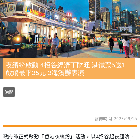
夜繽紛啟動 4招谷經濟丁財旺 港鐵票5送1
戲飛最平35元 3海濱辦表演
港聞
發佈時間: 2023/09/15
政府昨正式啟動「香港夜繽紛」活動，以4招谷起夜經濟，