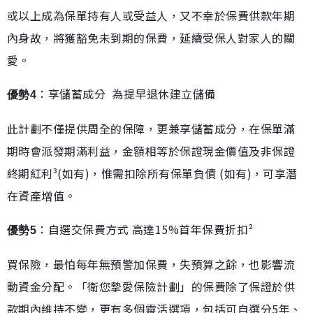
或以上成為保單持有人或受益人，又不幸於保費供款年期
內身故，將獲豁免未到期的保費，延續受保人對家人的關
愛。
：享儲蓄成分 為提早退休建立儲備
優勢4
此計劃不僅提供周全的保障，更兼享儲蓄成分，在保單滿
期時會派發期滿利益，金額相等於保證現金價值及非保證
終期紅利³(如有)，惟需扣除所有保單負債 (如有)，可享潛
在資產增值。
：自選交保費方式 高達15%首年保費折扣²
優勢5
買保險，最怕每年無預警加保費，失預算之餘，也影響流
動資金分配。「衛您摯愛保險計劃」的保費除了保證於供
款期內維持不變，更有多個靈活選項，包括可自選分5年、