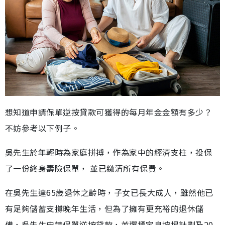
想知道申請保單逆按貸款可獲得的每月年金金額有多少？
不妨參考以下例子。
吳先生於年輕時為家庭拼搏，作為家中的經濟支柱，投保
了一份終身壽險保單， 並已繳清所有保費。
在吳先生達65歲退休之齡時，子女已長大成人，雖然他已
有足夠儲蓄支撐晚年生活，但為了擁有更充裕的退休儲
備，吳先生申請保單逆按貸款，並選擇定息按揭計劃及20