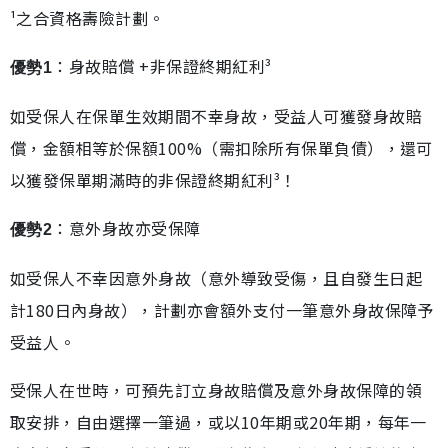
¹之合資格壽險計劃。
：身故賠償 +非保證終期紅利³
優勢1
如受保人在保單生效期間不幸身故，受益人可獲發身故賠
償，金額相等於保額100%（需扣除所有保單負債），還可
以獲發保單期滿時的非保證終期紅利³！
：意外身故亦受保障
優勢2
如受保人不幸因意外身故（意外導致受傷，且自發生日起
計180日內身故），計劃亦會額外支付一筆意外身故保障予
受益人。
受保人在世時，可預先訂立身故賠償及意外身故保障的領
取安排，自由選擇一筆過，或以10年期或20年期，每年一