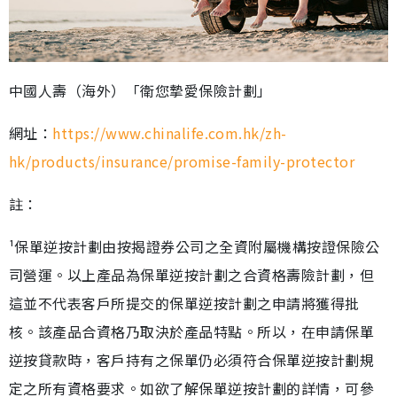
中國人壽（海外）「衛您摯愛保險計劃」
網址：
https://www.chinalife.com.hk/zh-
hk/products/insurance/promise-family-protector
註：
¹保單逆按計劃由按揭證券公司之全資附屬機構按證保險公
司營運。以上產品為保單逆按計劃之合資格壽險計劃，但
這並不代表客戶所提交的保單逆按計劃之申請將獲得批
核。該產品合資格乃取決於產品特點。所以，在申請保單
逆按貸款時，客戶持有之保單仍必須符合保單逆按計劃規
定之所有資格要求。如欲了解保單逆按計劃的詳情，可參