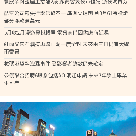
餐飲業料整體生意增2成 廠商會冀夜市恒常 派夜消費券
航空公司遺失行李賠償不一 準則欠透明 首8月61宗投訴
部分涉款逾萬元
5月收2月漫遊震撼帳單 電訊商稱因供應商延遲
紅雨又來石澳道再塌山泥一度全封 未來兩三日仍有大驟
雨雷暴
數碼港資料洩漏事件 受影響者總數仍未確定
公僕聯合招聘6職系包括AO 明起申請 未來2年學士畢業
生可考