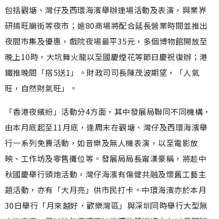
包括觀塘、灣仔及西環海濱舉辦連場活動及表演，與業界
研搞旺廟街等夜市；逾80商場將配合延長營業時間並推出
夜間市集及優惠，戲院夜場最平35元，多個博物館開放至
晚上10時，大坑舞火龍以至國慶煙花等節日慶祝復辦；港
鐵推晚間「搭5送1」。財政司司長陳茂波期望，「人氣
旺，自然財氣旺」。
「香港夜繽紛」活動分4方面，其中發展局聯同不同機構，
由本月底起至11月底，逢周末在觀塘、灣仔及西環海濱舉
行一系列免費活動，如音樂及無人機表演，以至電影放
映、工作坊及零售攤位等。發展局局長甯漢豪稱，將趁中
秋國慶舉行頭炮活動，灣仔海濱有傷健共融及懷舊工藝主
題活動，亦有「大月亮」供市民打卡。中環海濱亦於本月
30日舉行「月來越好，歡樂灣區」與深圳同時舉行大型無