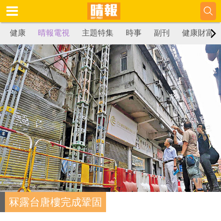
健康
晴報電視
主題特集
時事
副刊
健康財富
冧露台唐樓完成鞏固