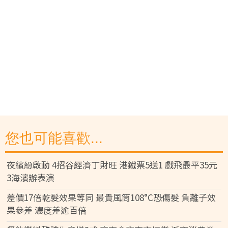
您也可能喜歡...
夜繽紛啟動 4招谷經濟丁財旺 港鐵票5送1 戲飛最平35元
3海濱辦表演
差價17倍乾髮效果等同 最貴風筒108°C恐傷髮 負離子效
果參差 濃度差逾百倍