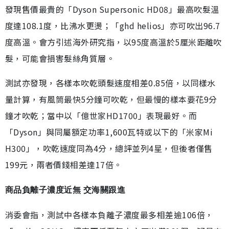
發現售價最貴的「Dyson Supersonic HD08」最高吹髮溫
度達108.1度，比沸水更燙；「ghd helios」亦可吹出96.7
度高溫。會方引述海外研究指，以95度高溫於5厘米距離吹
髮，可能會損害髮絲角質層。
測試亦發現，各樣本吹乾頭髮速度相差0.85倍，以同樣水
量計算，有風筒最快5分鐘可吹乾，但最慢的樣本要花9分
鐘才吹乾；當中以「億世家HD1700」表現最好。而
「Dyson」與同屬額定功率1,600瓦特或以下的「米家Mi
H300」，吹乾速度同為4分，總評並列4星，但後者僅售
199元，兩者價錢相差達17倍。
商品負離子濃度近無 交海關跟進
消委會指，測試中各樣本負離子濃度最多相差逾106倍，