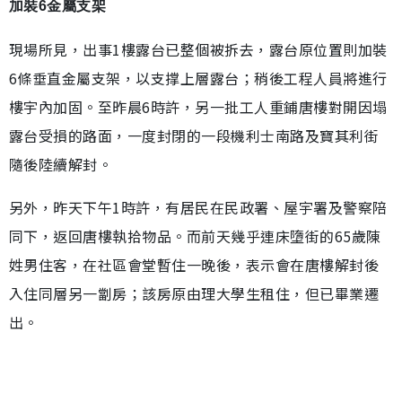
加裝6金屬支架
現場所見，出事1樓露台已整個被拆去，露台原位置則加裝
6條垂直金屬支架，以支撑上層露台；稍後工程人員將進行
樓宇內加固。至昨晨6時許，另一批工人重鋪唐樓對開因塌
露台受損的路面，一度封閉的一段機利士南路及寶其利街
隨後陸續解封。
另外，昨天下午1時許，有居民在民政署、屋宇署及警察陪
同下，返回唐樓執拾物品。而前天幾乎連床墮街的65歲陳
姓男住客，在社區會堂暫住一晚後，表示會在唐樓解封後
入住同層另一劏房；該房原由理大學生租住，但已畢業遷
出。