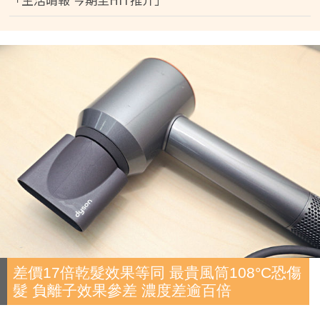
差價17倍乾髮效果等同 最貴風筒108°C恐傷
髮 負離子效果參差 濃度差逾百倍