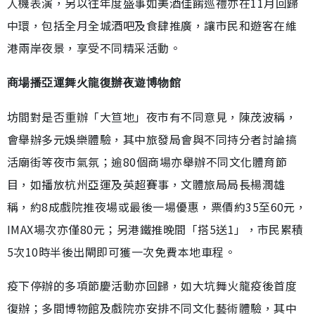
人機表演，另以往年度盛事如美酒佳餚巡禮亦在11月回歸
中環，包括全月全城酒吧及食肆推廣，讓市民和遊客在維
港兩岸夜景，享受不同精采活動。
商場播亞運舞火龍復辦夜遊博物館
坊間對是否重辦「大笪地」夜市有不同意見，陳茂波稱，
會舉辦多元娛樂體驗，其中旅發局會與不同持分者討論搞
活廟街等夜市氣氛；逾80個商場亦舉辦不同文化體育節
目，如播放杭州亞運及英超賽事，文體旅局局長楊潤雄
稱，約8成戲院推夜場或最後一場優惠，票價約35至60元，
IMAX場次亦僅80元；另港鐵推晚間「搭5送1」，市民累積
5次10時半後出閘即可獲一次免費本地車程。
疫下停辦的多項節慶活動亦回歸，如大坑舞火龍疫後首度
復辦；多間博物館及戲院亦安排不同文化藝術體驗，其中