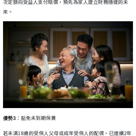
次定額向受益人支付賠償，預先為家人建立財務穩健的未
來。
：豁免未到期保費
優勢3
若未滿18歲的受保人父母或成年受保人的配偶，已連續2年