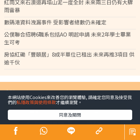
紅雨又來石澳道再塌山泥一度全封 未來兩三日仍有大驟
雨雷暴
數碼港資料洩漏事件 受影響者總數仍未確定
公僕聯合招聘6職系包括AO 明起申請 未來2年學士畢業
生可考
房協紅磡「豐頤居」8成半單位已租出 未來再推3項目 供
逾千伙
晴報 Sky Post
本網站使用Cookies來改善您的瀏覽體驗, 請確定您同意及接受我
們的
私隱政策與使用條款
才繼續瀏覽。
同意及關閉