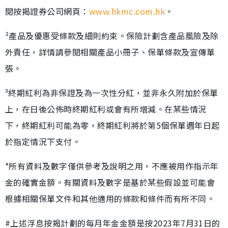
閱按揭證券公司網頁：
www.hkmc.com.hk
。
²產品及優惠受條款及細則約束。保險計劃含產品風險及除
外責任，詳情請參閱相關產品小冊子、保單條款及宣傳單
張。
³終期紅利為非保證及為一次性分紅，並非永久附加於保單
上，在日後公佈時終期紅利或會有所增減。在某些情況
下，終期紅利可能為零，終期紅利將於第5個保單週年日起
於指定情況下支付。
*所有資料及數字僅供參考及說明之用，不應被用作指示年
金的確實金額。有關資料及數字是基於某些假設並可能會
根據相關保單文件和其他適用的條款和條件而有所不同。
#上述浮息按揭計劃的每月年金金額是按2023年7月31日的