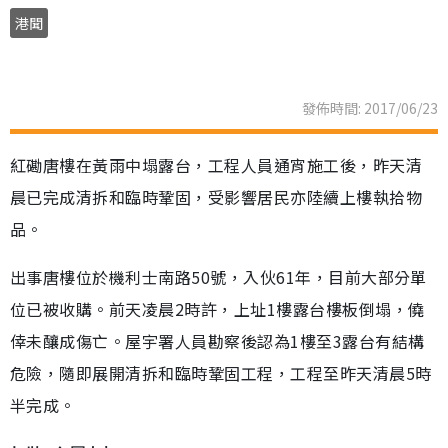
港聞
發佈時間: 2017/06/23
紅磡唐樓在黃雨中塌露台，工程人員通宵施工後，昨天清
晨已完成清拆和臨時鞏固，受影響居民亦陸續上樓執拾物
品。
出事唐樓位於機利士南路50號，入伙61年，目前大部分單
位已被收購。前天凌晨2時許，上址1樓露台樓板倒塌，僥
倖未釀成傷亡。屋宇署人員勘察後認為1樓至3露台有結構
危險，隨即展開清拆和臨時鞏固工程，工程至昨天清晨5時
半完成。