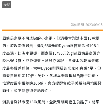
港聞
發佈時間: 2023/09/15
風筒是家庭不可或缺的小家電，但消委會測試市面13款風
筒，發現索價最貴、達3,680元的Dyson風筒能吹出108.1
度高溫，比沸水更燙，而索價1,795元的ghd風筒最高溫亦
吹出96.7度，或會傷髮。測試亦發現，各樣本吹乾頭髮速
度最多相差近倍，當中Dyson與同級的米家Mi齊獲4星，但
兩者售價相差17倍。另外，各樣本雖聲稱具負離子功能，
惟濃度最多相差逾106倍，會方提醒負離子美髮效果均屬暫
時性，並不能修復髮絲表面。
消委會測試市面13款風筒，全數聲稱可產生負離子，結果