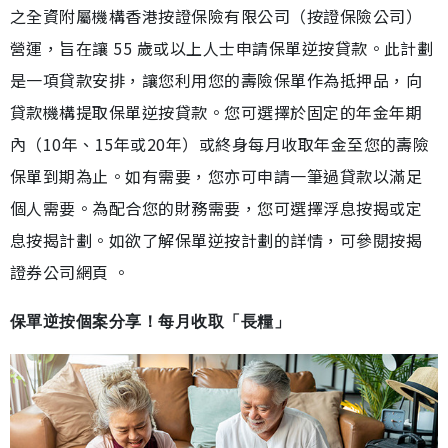
之全資附屬機構香港按證保險有限公司（按證保險公司）
營運，旨在讓 55 歲或以上人士申請保單逆按貸款。此計劃
是一項貸款安排，讓您利用您的壽險保單作為抵押品，向
貸款機構提取保單逆按貸款。您可選擇於固定的年金年期
內（10年、15年或20年）或終身每月收取年金至您的壽險
保單到期為止。如有需要，您亦可申請一筆過貸款以滿足
個人需要。為配合您的財務需要，您可選擇浮息按揭或定
息按揭計劃。如欲了解保單逆按計劃的詳情，可參閱按揭
證券公司網頁 。
保單逆按個案分享！每月收取「長糧」