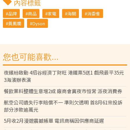
內容標籤
品牌
商品
家電
海關
消委會
黃鳳嫺
Dyson
您也可能喜歡...
夜繽紛啟動 4招谷經濟丁財旺 港鐵票5送1 戲飛最平35元
3海濱辦表演
餐飲業料整體生意增2成 廠商會冀夜市恒常 派夜消費券
航空公司遺失行李賠償不一 準則欠透明 首8月61宗投訴
部分涉款逾萬元
5月收2月漫遊震撼帳單 電訊商稱因供應商延遲