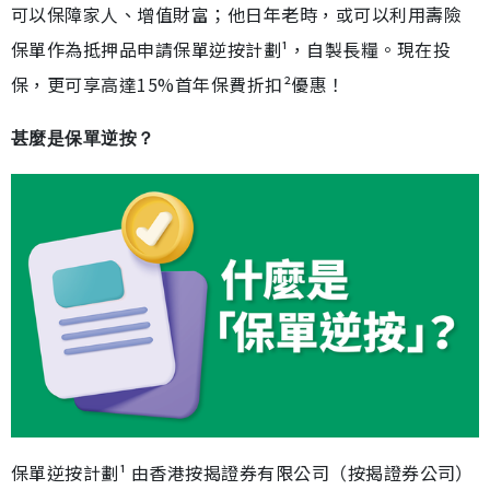
可以保障家人、增值財富；他日年老時，或可以利用壽險
保單作為抵押品申請保單逆按計劃¹，自製長糧。現在投
保，更可享高達15%首年保費折扣²優惠！
甚麼是保單逆按？
保單逆按計劃¹ 由香港按揭證券有限公司（按揭證券公司）