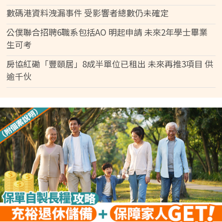
數碼港資料洩漏事件 受影響者總數仍未確定
公僕聯合招聘6職系包括AO 明起申請 未來2年學士畢業
生可考
房協紅磡「豐頤居」8成半單位已租出 未來再推3項目 供
逾千伙