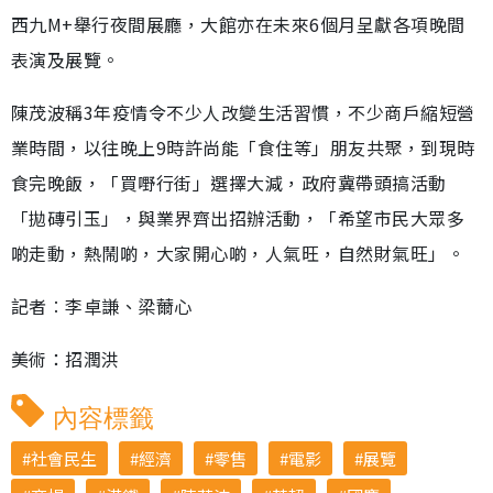
西九M+舉行夜間展廳，大館亦在未來6個月呈獻各項晚間
表演及展覽。
陳茂波稱3年疫情令不少人改變生活習慣，不少商戶縮短營
業時間，以往晚上9時許尚能「食住等」朋友共聚，到現時
食完晚飯，「買嘢行街」選擇大減，政府冀帶頭搞活動
「拋磚引玉」，與業界齊出招辦活動，「希望市民大眾多
啲走動，熱鬧啲，大家開心啲，人氣旺，自然財氣旺」。
記者︰李卓謙、梁薾心
美術：招潤洪
內容標籤
社會民生
經濟
零售
電影
展覽