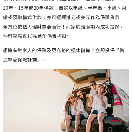
10年、15年或20年供款；自選以年繳、半年繳、季繳、月
繳或預繳模式供款；亦可選擇港元或美元作為保單貨幣，
全方位按個人理財需要而行！而家於推廣期內成功投保，
仲可享高達15%首年保費折扣²！
想擁有對家人的保障及更充裕的退休儲備？立即投保「衛
您摯愛保險計劃」。