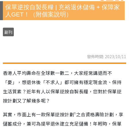
保單逆按自製長糧 | 充裕退休儲備 + 保障家
人GET！（附個案說明）
副刊
發佈時間: 2023/10/11
香港人平均壽命在全球數一數二，大家經常講退而不
「憂」，想退休後「不求人」都可擁有穩定現金流、保持
生活質素？近年有人以保單逆按自製長糧，您對於保單逆
按計劃又了解幾多呢？
其實，市面上有一款保單逆按計劃¹之合資格壽險計劃，享
儲蓄成分，兼可為提早退休建立充足儲備！年輕時，保單