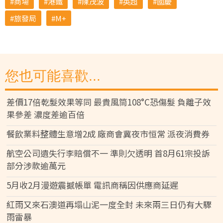
商場
港鐵
陳茂波
英超
國慶
旅發局
M+
您也可能喜歡...
差價17倍乾髮效果等同 最貴風筒108°C恐傷髮 負離子效
果參差 濃度差逾百倍
餐飲業料整體生意增2成 廠商會冀夜市恒常 派夜消費券
航空公司遺失行李賠償不一 準則欠透明 首8月61宗投訴
部分涉款逾萬元
5月收2月漫遊震撼帳單 電訊商稱因供應商延遲
紅雨又來石澳道再塌山泥一度全封 未來兩三日仍有大驟
雨雷暴