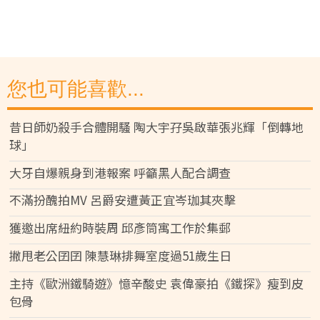
您也可能喜歡...
昔日師奶殺手合體開騷 陶大宇孖吳啟華張兆輝「倒轉地
球」
大牙自爆親身到港報案 呼籲黑人配合調查
不滿扮醜拍MV 呂爵安遭黃正宜岑珈其夾擊
獲邀出席紐約時裝周 邱彥筒寓工作於集郵
撇甩老公囝囝 陳慧琳排舞室度過51歲生日
主持《歐洲鐵騎遊》憶辛酸史 袁偉豪拍《鐵探》瘦到皮
包骨