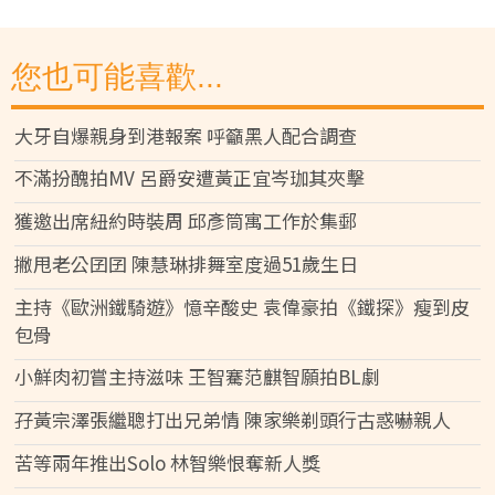
您也可能喜歡...
大牙自爆親身到港報案 呼籲黑人配合調查
不滿扮醜拍MV 呂爵安遭黃正宜岑珈其夾擊
獲邀出席紐約時裝周 邱彥筒寓工作於集郵
撇甩老公囝囝 陳慧琳排舞室度過51歲生日
主持《歐洲鐵騎遊》憶辛酸史 袁偉豪拍《鐵探》瘦到皮
包骨
小鮮肉初嘗主持滋味 王智騫范麒智願拍BL劇
孖黃宗澤張繼聰打出兄弟情 陳家樂剃頭行古惑嚇親人
苦等兩年推出Solo 林智樂恨奪新人獎