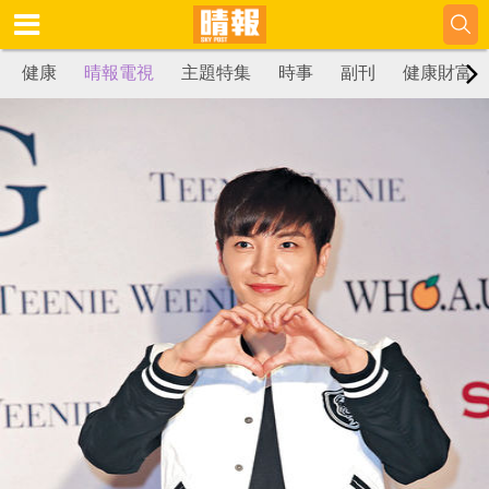
健康
晴報電視
主題特集
時事
副刊
健康財富