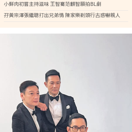
小鮮肉初嘗主持滋味 王智騫范麒智願拍BL劇
孖黃宗澤張繼聰打出兄弟情 陳家樂剃頭行古惑嚇親人