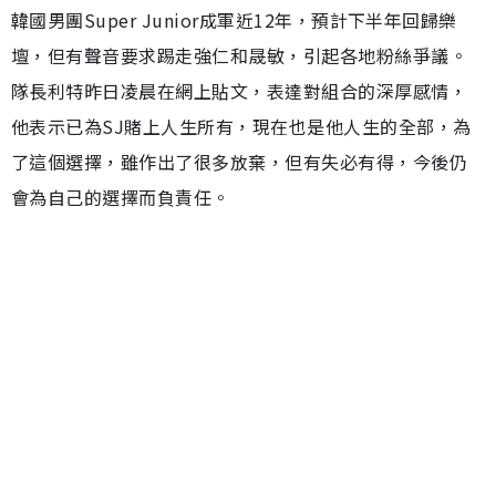
韓國男團Super Junior成軍近12年，預計下半年回歸樂
壇，但有聲音要求踢走強仁和晟敏，引起各地粉絲爭議。
隊長利特昨日凌晨在網上貼文，表達對組合的深厚感情，
他表示已為SJ賭上人生所有，現在也是他人生的全部，為
了這個選擇，雖作出了很多放棄，但有失必有得，今後仍
會為自己的選擇而負責任。