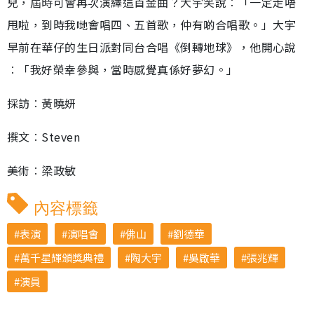
兒，屆時可會再次演繹這首金曲？大宇笑說︰「一定走唔
甩啦，到時我哋會唱四、五首歌，仲有啲合唱歌。」大宇
早前在華仔的生日派對同台合唱《倒轉地球》，他開心說
︰「我好榮幸參與，當時感覺真係好夢幻。」
採訪︰黃曉妍
撰文︰Steven
美術︰梁政敏
內容標籤
表演
演唱會
佛山
劉德華
萬千星輝頒獎典禮
陶大宇
吳啟華
張兆輝
演員