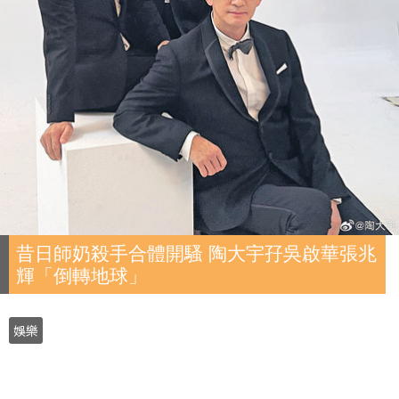
昔日師奶殺手合體開騷 陶大宇孖吳啟華張兆
輝「倒轉地球」
娛樂