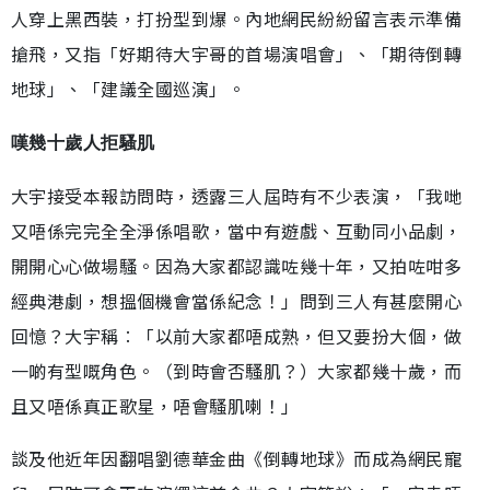
人穿上黑西裝，打扮型到爆。內地網民紛紛留言表示準備
搶飛，又指「好期待大宇哥的首場演唱會」、「期待倒轉
地球」、「建議全國巡演」。
嘆幾十歲人拒騷肌
大宇接受本報訪問時，透露三人屆時有不少表演，「我哋
又唔係完完全全淨係唱歌，當中有遊戲、互動同小品劇，
開開心心做場騷。因為大家都認識咗幾十年，又拍咗咁多
經典港劇，想搵個機會當係紀念！」問到三人有甚麼開心
回憶？大宇稱︰「以前大家都唔成熟，但又要扮大個，做
一啲有型嘅角色。（到時會否騷肌？）大家都幾十歲，而
且又唔係真正歌星，唔會騷肌喇！」
談及他近年因翻唱劉德華金曲《倒轉地球》而成為網民寵