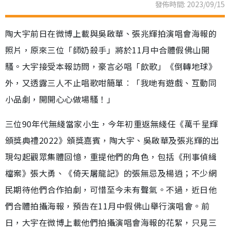
發佈時間: 2023/09/15
陶大宇前日在微博上載與吳啟華、張兆輝拍演唱會海報的
照片，原來三位「師奶殺手」將於11月中合體假佛山開
騷。大宇接受本報訪問，豪言必唱「飲歌」《倒轉地球》
外，又透露三人不止唱歌咁簡單︰「我哋有遊戲、互動同
小品劇，開開心心做場騷！」
三位90年代無綫當家小生，今年初重返無綫任《萬千星輝
頒獎典禮2022》頒獎嘉賓，陶大宇、吳啟華及張兆輝的出
現勾起觀眾集體回憶，重提他們的角色，包括《刑事偵緝
檔案》張大勇、《倚天屠龍記》的張無忌及楊逍；不少網
民期待他們合作拍劇，可惜至今未有聲氣。不過，近日他
們合體拍攝海報，預告在11月中假佛山舉行演唱會。前
日，大宇在微博上載他們拍攝演唱會海報的花絮，只見三