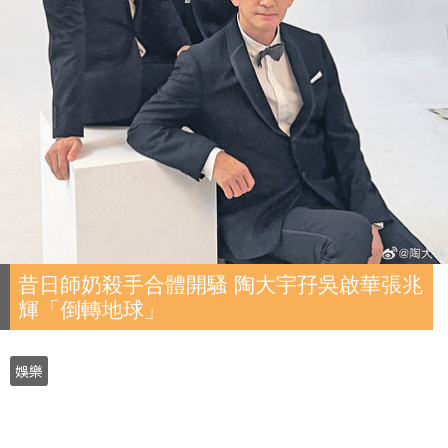
昔日師奶殺手合體開騷 陶大宇孖吳啟華張兆
輝「倒轉地球」
娛樂