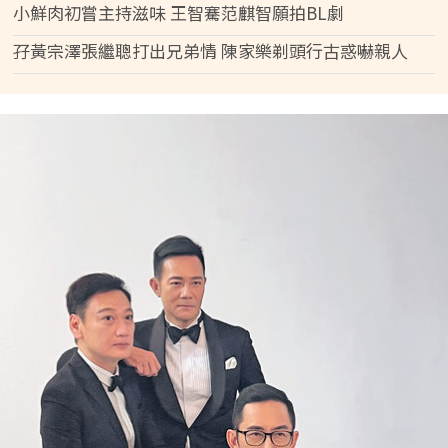
小鮮肉初嘗主持滋味 王智騫范麒智願拍BL劇
孖黃宗澤張繼聰打出兄弟情 陳家樂剃頭行古惑嚇親人