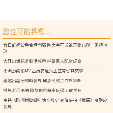
您也可能喜歡...
昔日師奶殺手合體開騷 陶大宇孖吳啟華張兆輝「倒轉地
球」
大牙自爆親身到港報案 呼籲黑人配合調查
不滿扮醜拍MV 呂爵安遭黃正宜岑珈其夾擊
獲邀出席紐約時裝周 邱彥筒寓工作於集郵
撇甩老公囝囝 陳慧琳排舞室度過51歲生日
主持《歐洲鐵騎遊》憶辛酸史 袁偉豪拍《鐵探》瘦到皮
包骨