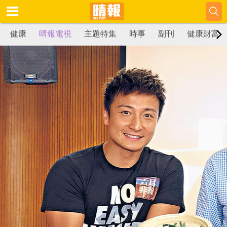
健康
晴報電視
主題特集
時事
副刊
健康財富