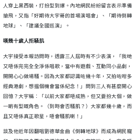
人穿上黑西裝，打扮型到爆。內地網民紛紛留言表示準備
搶飛，又指「好期待大宇哥的首場演唱會」、「期待倒轉
地球」、「建議全國巡演」。
嘆幾十歲人拒騷肌
大宇接受本報訪問時，透露三人屆時有不少表演，「我哋
又唔係完完全全淨係唱歌，當中有遊戲、互動同小品劇，
開開心心做場騷。因為大家都認識咗幾十年，又拍咗咁多
經典港劇，想搵個機會當係紀念！」問到三人有甚麼開心
回憶？大宇稱︰「以前大家都唔成熟，但又要扮大個，做
一啲有型嘅角色。（到時會否騷肌？）大家都幾十歲，而
且又唔係真正歌星，唔會騷肌喇！」
談及他近年因翻唱劉德華金曲《倒轉地球》而成為網民寵