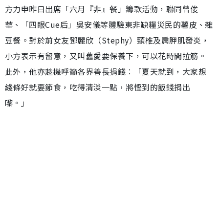
方力申昨日出席「六月『非』餐」籌款活動，聯同曾俊
華、「四眼Cue后」吳安儀等體驗東非缺糧災民的薯皮、雜
豆餐。對於前女友鄧麗欣（Stephy）頸椎及肩胛肌發炎，
小方表示有留意，又叫舊愛要保養下，可以花時間拉筋。
此外，他亦趁機呼籲各界善長捐錢︰「夏天就到，大家想
綫條好就要節食，吃得清淡一點，將慳到的飯錢捐出
嚟。」