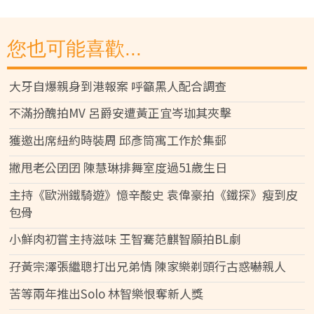
您也可能喜歡...
大牙自爆親身到港報案 呼籲黑人配合調查
不滿扮醜拍MV 呂爵安遭黃正宜岑珈其夾擊
獲邀出席紐約時裝周 邱彥筒寓工作於集郵
撇甩老公囝囝 陳慧琳排舞室度過51歲生日
主持《歐洲鐵騎遊》憶辛酸史 袁偉豪拍《鐵探》瘦到皮
包骨
小鮮肉初嘗主持滋味 王智騫范麒智願拍BL劇
孖黃宗澤張繼聰打出兄弟情 陳家樂剃頭行古惑嚇親人
苦等兩年推出Solo 林智樂恨奪新人獎