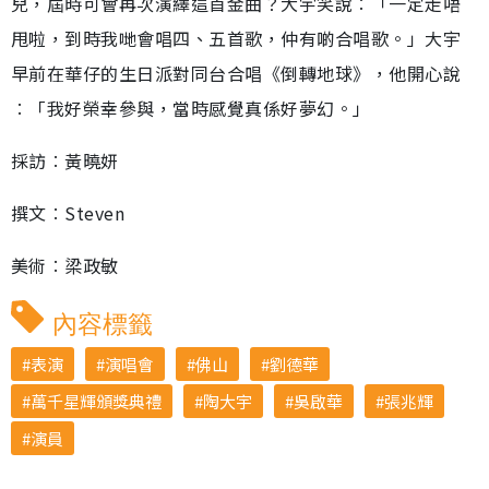
兒，屆時可會再次演繹這首金曲？大宇笑說︰「一定走唔
甩啦，到時我哋會唱四、五首歌，仲有啲合唱歌。」大宇
早前在華仔的生日派對同台合唱《倒轉地球》，他開心說
︰「我好榮幸參與，當時感覺真係好夢幻。」
採訪︰黃曉妍
撰文︰Steven
美術︰梁政敏
內容標籤
表演
演唱會
佛山
劉德華
萬千星輝頒獎典禮
陶大宇
吳啟華
張兆輝
演員