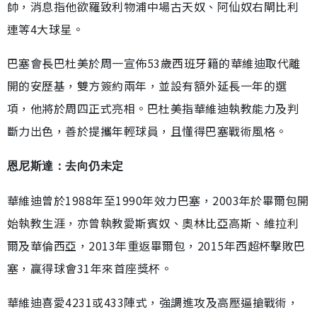
帥，消息指他欲羅致利物浦中場古天奴、阿仙奴右閘比利
連等4大球星。
巴塞會長巴杜美於周一宣佈53歲西班牙籍的華維迪取代離
開的安歷基，雙方簽約兩年，並設有額外延長一年的選
項，他將於周四正式亮相。巴杜美指華維迪執教能力及判
斷力出色，善於提攜年輕球員，且懂得巴塞戰術風格。
恩尼斯達：去向仍未定
華維迪曾於1988年至1990年效力巴塞，2003年於畢爾包開
始執教生涯，亦曾執教愛斯賓奴、奧林比亞高斯、維拉利
爾及華倫西亞，2013年重返畢爾包，2015年西超杯擊敗巴
塞，贏得球會31年來首座獎杯。
華維迪喜愛4231或433陣式，強調進攻及高壓逼搶戰術，