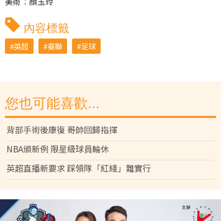
美術︰顏玉玲
內容標籤
英超
曼聯
足球
您也可能喜歡...
背部手術後康復 哥帥回歸指揮
NBA頒新例 限星級球員輪休
英超直播新要求 踩領隊「紅綫」難實行