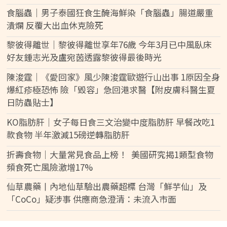
食腦蟲｜男子泰國狂食生醃海鮮染「食腦蟲」腸道嚴重
潰爛 反覆大出血休克險死
黎彼得離世｜黎彼得離世享年76歲 今年3月已中風臥床
好友鍾志光及盧宛茵透露黎彼得最後時光
陳浚霆｜《愛回家》風少陳浚霆歐遊行山出事 1原因全身
爆紅疹極恐怖 險「毀容」急回港求醫【附皮膚科醫生夏
日防蟲貼士】
KO脂肪肝｜女子每日食三文治變中度脂肪肝 早餐改吃1
款食物 半年激減15磅逆轉脂肪肝
折壽食物｜大量常見食品上榜！ 美國研究揭1類型食物
頻食死亡風險激增17%
仙草農藥丨內地仙草驗出農藥超標 台灣「鮮芋仙」及
「CoCo」疑涉事 供應商急澄清：未流入市面