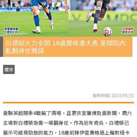
白禮頓火力全開 18歲費格遜大勇 曼聯陷內
亂翻身仗難踢
體育
發佈時間: 2023/09/15
曼聯英超開季4戰輸了兩場，且更衣室屢爆負面新聞，周六
主場對白禮頓急需一場翻身仗。作為近年奇兵，白禮頓已
展示可威脅勁旅的能力，18歲前鋒伊雲費格遜上輪對紐卡