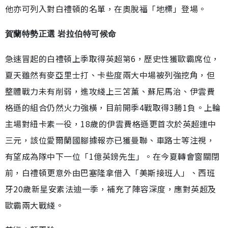
他亦可列入對白禮頓的名單，在奧脫福「地標」登場。
賀蘭特勢正選 岩拉伯特可候命
急速冒起的白禮頓上季取得英超第6，歷史性獲歐霸席位，
夏天雖然有麥亞里士打、卡些度兩大中場被列強挖角，但
整體戰力未有削弱，進攻綫上三笘薰、蘇尼馬治、伊雲費
格遜的組合仍然火力強橫，目前開季4戰取得3勝1負。上輪
主場對紐卡素一役，18歲的伊雲費格遜更首次於英超連中
三元，該位愛爾蘭國腳據報亦已獲曼聯、車路士等注視，
有望成為隊中下一位「1億英鎊先生」。在今夏轉會窗關閉
前，白禮頓更意外由巴塞隆拿借入「美斯接班人」、西班
牙20歲新星安素法迪一季，補充了陣容深度，應對英超及
歐霸兩大戰綫。