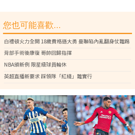
您也可能喜歡...
白禮頓火力全開 18歲費格遜大勇 曼聯陷內亂翻身仗難踢
背部手術後康復 哥帥回歸指揮
NBA頒新例 限星級球員輪休
英超直播新要求 踩領隊「紅綫」難實行