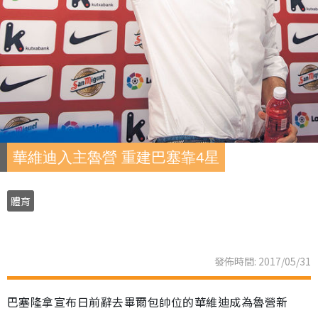
華維迪入主魯營 重建巴塞靠4星
體育
發佈時間: 2017/05/31
巴塞隆拿宣布日前辭去畢爾包帥位的華維迪成為魯營新