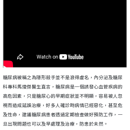
糖尿病被稱之為隱形殺手並不是浪得虛名，內分泌及糖尿
科專科馬焌傑醫生直言，糖尿病是一個誘發心血管疾病的
高危因素，只是糖尿心的早期症狀並不明顯，容易被人忽
視而造成延誤治療，好多人確診時病情已經惡化，甚至危
及性命，建議糖尿病患者透過定期檢查做好預防工作，一
旦出現問題也可以及早處理及治療，防患於未然。