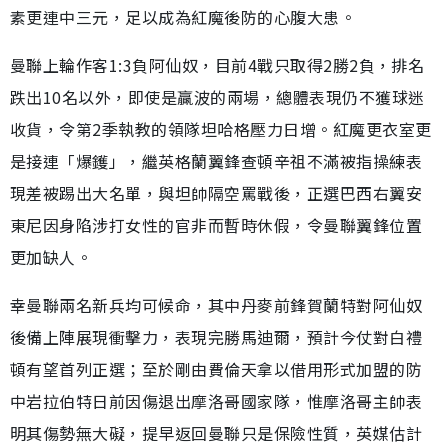
素更連中三元，足以成為紅魔後防的心腹大患。
曼聯上輪作客1:3負阿仙奴，目前4戰只取得2勝2負，排名
跌出10名以外，即使是贏波的兩場，總體表現仍不獲球迷
收貨，令第2季執教的領隊坦哈格壓力日增。紅魔更衣室更
是接連「爆鑊」，繼英格蘭翼鋒查頓辛祖不滿被指操練表
現差被踢出大名單，與坦帥隔空罵戰後，正選巴西右翼安
東尼因身陷涉打女性的官非而暫時休假，令曼聯翼鋒位置
更加缺人。
幸曼聯兩名新兵均可候命，其中丹麥前鋒賀蘭特對阿仙奴
後備上陣展現衝擊力，表現完勝馬迪爾，預計今仗對白禮
頓有望首列正選；至於剛由費倫天拿以借用形式加盟的防
中岩拉伯特日前因傷退出摩洛哥國家隊，惟摩洛哥主帥表
明其傷勢無大礙，提早返回曼聯只是保險性質，英媒估計