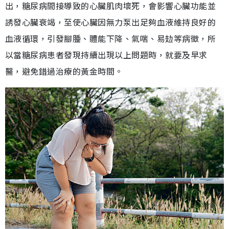
出，糖尿病間接導致的心臟肌肉壞死，會影響心臟功能並
誘發心臟衰竭，至使心臟因無力泵出足夠血液維持良好的
血液循環，引發腳腫、體能下降、氣喘、易攰等病徵，所
以當糖尿病患者發現持續出現以上問題時，就要及早求
醫，避免錯過治療的黃金時間。