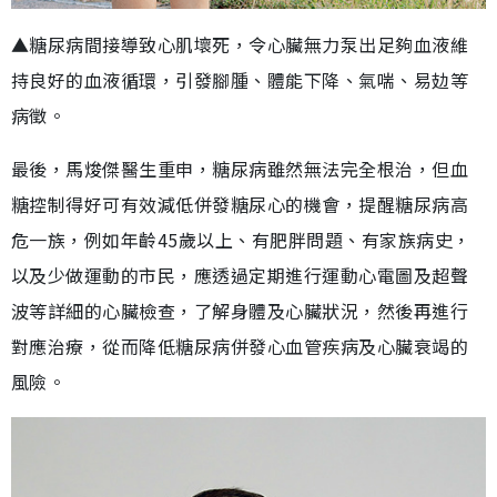
▲糖尿病間接導致心肌壞死，令心臟無力泵出足夠血液維
持良好的血液循環，引發腳腫、體能下降、氣喘、易攰等
病徵。
最後，馬焌傑醫生重申，糖尿病雖然無法完全根治，但血
糖控制得好可有效減低併發糖尿心的機會，提醒糖尿病高
危一族，例如年齡45歲以上、有肥胖問題、有家族病史，
以及少做運動的市民，應透過定期進行運動心電圖及超聲
波等詳細的心臟檢查，了解身體及心臟狀況，然後再進行
對應治療，從而降低糖尿病併發心血管疾病及心臟衰竭的
風險。