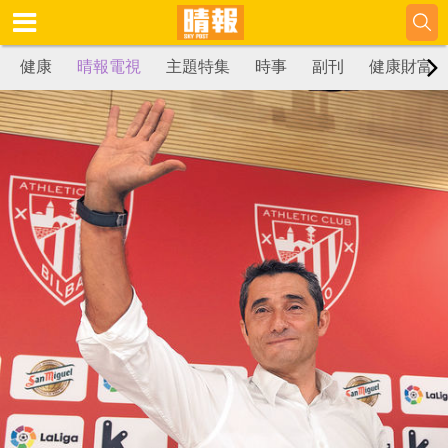
健康
晴報電視
主題特集
時事
副刊
健康財富