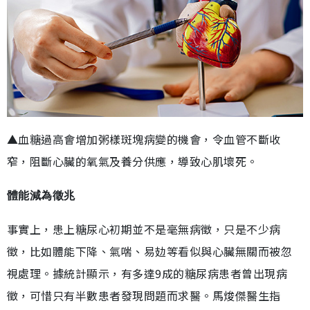
▲血糖過高會增加粥樣斑塊病變的機會，令血管不斷收
窄，阻斷心臟的氧氣及養分供應，導致心肌壞死。
體能減為徵兆
事實上，患上糖尿心初期並不是毫無病徵，只是不少病
徵，比如體能下降、氣喘、易攰等看似與心臟無關而被忽
視處理。據統計顯示，有多達9成的糖尿病患者曾出現病
徵，可惜只有半數患者發現問題而求醫。馬焌傑醫生指