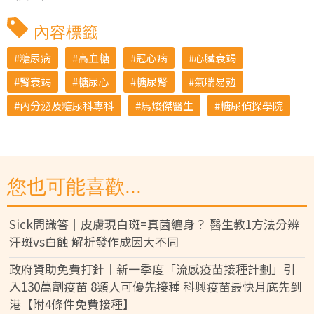
內容標籤
糖尿病
高血糖
冠心病
心臟衰竭
腎衰竭
糖尿心
糖尿腎
氣喘易攰
內分泌及糖尿科專科
馬焌傑醫生
糖尿偵探學院
您也可能喜歡...
Sick問識答｜皮膚現白斑=真菌纏身？ 醫生教1方法分辨
汗斑vs白蝕 解析發作成因大不同
政府資助免費打針｜新一季度「流感疫苗接種計劃」引
入130萬劑疫苗 8類人可優先接種 科興疫苗最快月底先到
港【附4條件免費接種】