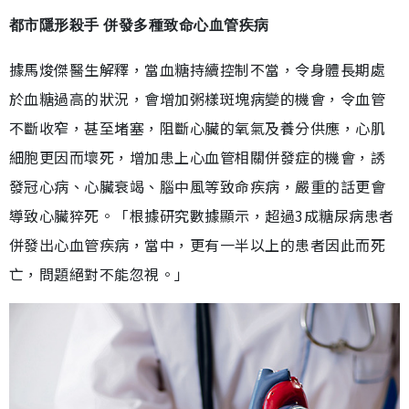
都市隱形殺手 併發多種致命心血管疾病
據馬焌傑醫生解釋，當血糖持續控制不當，令身體長期處
於血糖過高的狀況，會增加粥樣斑塊病變的機會，令血管
不斷收窄，甚至堵塞，阻斷心臟的氧氣及養分供應，心肌
細胞更因而壞死，增加患上心血管相關併發症的機會，誘
發冠心病、心臟衰竭、腦中風等致命疾病，嚴重的話更會
導致心臟猝死。「根據研究數據顯示，超過3成糖尿病患者
併發出心血管疾病，當中，更有一半以上的患者因此而死
亡，問題絕對不能忽視。」