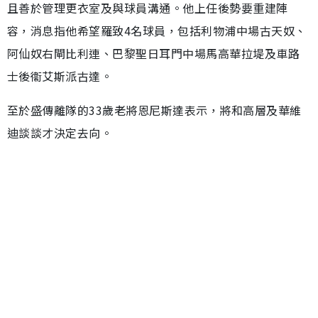
且善於管理更衣室及與球員溝通。他上任後勢要重建陣
容，消息指他希望羅致4名球員，包括利物浦中場古天奴、
阿仙奴右閘比利連、巴黎聖日耳門中場馬高華拉堤及車路
士後衞艾斯派古達。
至於盛傳離隊的33歲老將恩尼斯達表示，將和高層及華維
迪談談才決定去向。