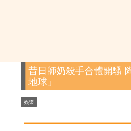
昔日師奶殺手合體開騷 
地球」
娛樂