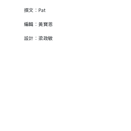
撰文︰Pat
編輯︰黃寶恩
設計︰梁政敏