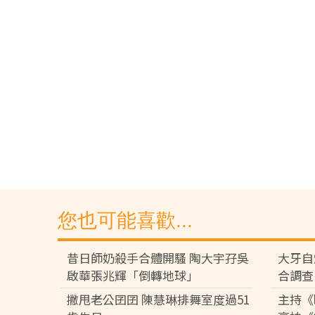
您也可能喜歡...
昔日師奶殺手合體開騷 陶大宇孖吳
大牙自
啟華張兆輝「倒轉地球」
合調查
撇甩老公囝囝 陳慧琳排舞室度過51
主持《