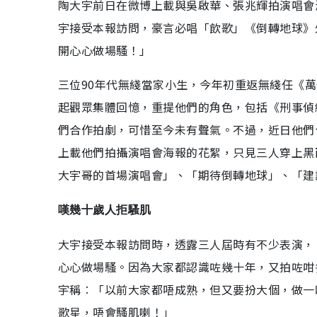
陶大宇前日在微博上載與吳啟華、張兆輝拍演唱會
宇接受本報訪問，豪言必唱「飲歌」《倒轉地球》
開心心做場騷！」
三位90年代無綫當家小生，今年初重返無綫任《萬
起觀眾集體回憶，重提他們的角色，包括《刑事偵
們合作拍劇，可惜至今未有聲氣。不過，近日他們
上載他們拍攝演唱會海報的花絮，只見三人穿上黑
大宇哥的首場演唱會」、「期待倒轉地球」、「建
嘆幾十歲人拒騷肌
大宇接受本報訪問時，透露三人屆時有不少表演，
心心做場騷。因為大家都認識咗幾十年，又拍咗咁
宇稱︰「以前大家都唔成熟，但又要扮大個，做一
歌星，唔會騷肌喇！」