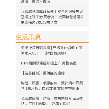
澄清：未流入市面
九龍城地盤奪命意外丨安全經理疑失足
墮樓送院不治 死者為39歲兩孩爸爸屬家
庭支柱育7歲及3歲子女
生活訊息
保單逆按自製長糧 | 充裕退休儲備 + 保
障家人GET！（附個案說明）
HPV相關頭頸癌新症上升 男性高危
【若善健談】愛與痛的邊緣
胸悶、頭脹、手腳麻痺？黃祥興不靠藥
物 1個月拆走血管炸彈 重拾醒神健康
私密處痕癢、灼痛、異味來襲 Grace教
路：每日1粒解決「私密」問題