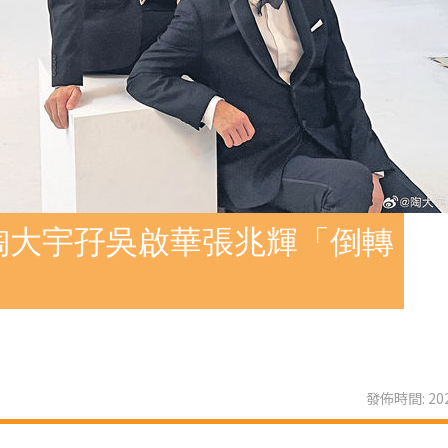
陶大宇孖吳啟華張兆輝「倒轉
發佈時間: 202