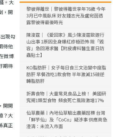
騷。大
黎彼得離世｜黎彼得離世享年76歲 今年
劇，開
3月已中風臥床 好友鍾志光及盧宛茵透
露黎彼得最後時光
陳浚霆｜《愛回家》風少陳浚霆歐遊行
的出現勾
山出事 1原因全身爆紅疹極恐怖 險「毀
期待他
容」急回港求醫【附皮膚科醫生夏日防
蟲貼士】
在微博
好期待
KO脂肪肝｜女子每日食三文治變中度脂
肪肝 早餐改吃1款食物 半年激減15磅逆
轉脂肪肝
折壽食物｜大量常見食品上榜！ 美國研
究揭1類型食物 頻食死亡風險激增17%
，開開
仙草農藥丨內地仙草驗出農藥超標 台灣
憶？大
「鮮芋仙」及「CoCo」疑涉事 供應商急
係真正
澄清：未流入市面