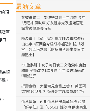
最新文章
華納頂
黎彼得離世｜黎彼得離世享年76歲 今年
3月已中風臥床 好友鍾志光及盧宛茵透
露黎彼得最後時光
其冠軍
陳浚霆｜《愛回家》風少陳浚霆歐遊行
停口
山出事 1原因全身爆紅疹極恐怖 險「毀
容」急回港求醫【附皮膚科醫生夏日防
蟲貼士】
KO脂肪肝｜女子每日食三文治變中度脂
肪肝 早餐改吃1款食物 半年激減15磅逆
極為順
轉脂肪肝
不過，
折壽食物｜大量常見食品上榜！ 美國研
究揭1類型食物 頻食死亡風險激增17%
持，
仙草農藥丨內地仙草驗出農藥超標 台灣
「鮮芋仙」及「CoCo」疑涉事 供應商急