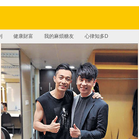
刊
健康財富
我的麻煩糖友
心律知多D