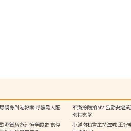
爆親身到港報案 呼籲黑人配
不滿扮醜拍MV 呂爵安遭
珈其夾擊
歐洲鐵騎遊》憶辛酸史 袁偉
小鮮肉初嘗主持滋味 王智