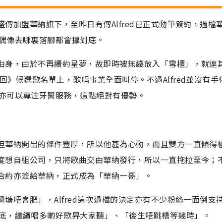
日盛傳加盟華納旗下，至昨日有傳Alfred已正式動筆簽約，過檔
偶像去哪裏落腳都會撑到底。
復自由身，由於不再續約星夢，故即時被無綫放入「雪櫃」，就連
一回》候選歌名單上，歌唱事業全面叫停。不過Alfred並沒有手
亦可以專注牙醫服務，這點絕對有優勢。
手，但華納開出的條件豐厚，所以他甚為心動，而且雙方一直傾得
d一度想自組公司，只將歌曲交由華納發行，所以一直拖拉至今；
理人合約亦簽給華納，正式成為「華納一哥」。
唔過塘唔會肥」，Alfred這次過檔的決定亦有不少粉絲一面倒支
底，繼續唱多啲好歌畀大家聽」、「後生唔跳槽等幾時」。