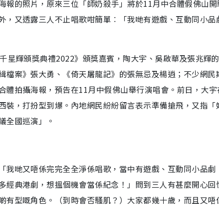
海報的照片，原來三位「師奶殺手」將於11月中合體假佛山開
外，又透露三人不止唱歌咁簡單︰「我哋有遊戲、互動同小品
千星輝頒獎典禮2022》頒獎嘉賓，陶大宇、吳啟華及張兆輝
緝檔案》張大勇、《倚天屠龍記》的張無忌及楊逍；不少網民
合體拍攝海報，預告在11月中假佛山舉行演唱會。前日，大宇
西裝，打扮型到爆。內地網民紛紛留言表示準備搶飛，又指「
議全國巡演」。
「我哋又唔係完完全全淨係唱歌，當中有遊戲、互動同小品劇
多經典港劇，想搵個機會當係紀念！」問到三人有甚麼開心回
啲有型嘅角色。（到時會否騷肌？）大家都幾十歲，而且又唔