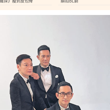
鐵探》瘦到皮包骨
願拍BL劇