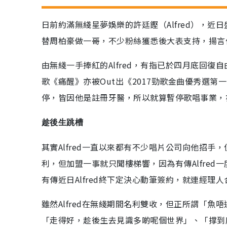
日前約滿無綫星夢娛樂的許廷鏗（Alfred），近
替周柏豪做一哥，不少粉絲獲悉後大表支持，揚言
由無綫一手捧紅的Alfred，有指已於四月底回
歌《痛醒》亦被Out出《2017勁歌金曲優秀選第
停，皆因他是註冊牙醫，所以就算暫停歌唱事業，
趁後生跳槽
其實Alfred一直以來都有不少唱片公司向他招
利，但加盟一事就只聞樓梯響，因為有傳Alfre
有傳近日Alfred終下定決心動筆簽約，就連經
雖然Alfred在無綫期間名利雙收，但正所謂「魚
「走得好，趁後生去見識多啲呢個世界」、「撑到