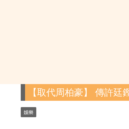
【取代周柏豪】 傳許廷
娛樂