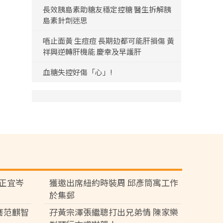
長效胰島素助糖友穩定控糖 醫生拆解胰
島素針劑迷思
唔止面黃 生痘痘 長期攰都可能肝損傷 黃
祥興逆轉肝機能 慶幸及早護肝
血糖失控好傷「心」!
黃正宜岑
獲邀出席紐約時裝周 邱彥筒寓工作
於集郵
騫范麒智
孖黃宗澤張繼聰打出兄弟情 陳家樂