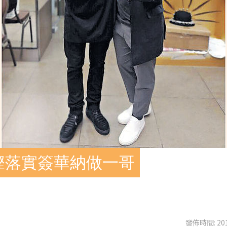
鏗落實簽華納做一哥
發佈時間: 201