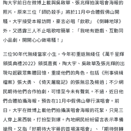
陶大宇前日在微博上載與吳啟華、張兆輝拍演唱會海報的
照片，原來三位「師奶殺手」將於11月中合體假佛山開
騷。大宇接受本報訪問，豪言必唱「飲歌」《倒轉地球》
外，又透露三人不止唱歌咁簡單︰「我哋有遊戲、互動同
小品劇，開開心心做場騷！」
三位90年代無綫當家小生，今年初重返無綫任《萬千星輝
頒獎典禮2022》頒獎嘉賓，陶大宇、吳啟華及張兆輝的出
現勾起觀眾集體回憶，重提他們的角色，包括《刑事偵緝
檔案》張大勇、《倚天屠龍記》的張無忌及楊逍；不少網
民期待他們合作拍劇，可惜至今未有聲氣。不過，近日他
們合體拍攝海報，預告在11月中假佛山舉行演唱會。前
日，大宇在微博上載他們拍攝演唱會海報的花絮，只見三
人穿上黑西裝，打扮型到爆。內地網民紛紛留言表示準備
搶飛，又指「好期待大宇哥的首場演唱會」、「期待倒轉