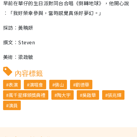
早前在華仔的生日派對同台合唱《倒轉地球》，他開心說
︰「我好榮幸參與，當時感覺真係好夢幻。」
採訪︰黃曉妍
撰文︰Steven
美術︰梁政敏
內容標籤
表演
演唱會
佛山
劉德華
萬千星輝頒獎典禮
陶大宇
吳啟華
張兆輝
演員