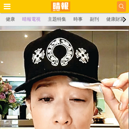
健康
晴報電視
主題特集
時事
副刊
健康財富