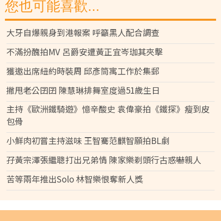
您也可能喜歡...
大牙自爆親身到港報案 呼籲黑人配合調查
不滿扮醜拍MV 呂爵安遭黃正宜岑珈其夾擊
獲邀出席紐約時裝周 邱彥筒寓工作於集郵
撇甩老公囝囝 陳慧琳排舞室度過51歲生日
主持《歐洲鐵騎遊》憶辛酸史 袁偉豪拍《鐵探》瘦到皮
包骨
小鮮肉初嘗主持滋味 王智騫范麒智願拍BL劇
孖黃宗澤張繼聰打出兄弟情 陳家樂剃頭行古惑嚇親人
苦等兩年推出Solo 林智樂恨奪新人獎