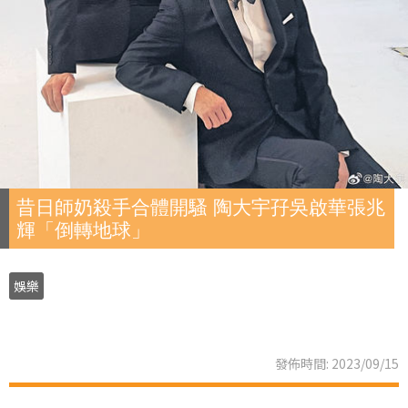
昔日師奶殺手合體開騷 陶大宇孖吳啟華張兆
輝「倒轉地球」
娛樂
發佈時間: 2023/09/15