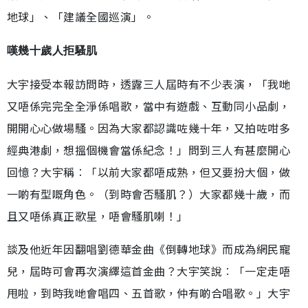
地球」、「建議全國巡演」。
嘆幾十歲人拒騷肌
大宇接受本報訪問時，透露三人屆時有不少表演，「我哋
又唔係完完全全淨係唱歌，當中有遊戲、互動同小品劇，
開開心心做場騷。因為大家都認識咗幾十年，又拍咗咁多
經典港劇，想搵個機會當係紀念！」問到三人有甚麼開心
回憶？大宇稱︰「以前大家都唔成熟，但又要扮大個，做
一啲有型嘅角色。（到時會否騷肌？）大家都幾十歲，而
且又唔係真正歌星，唔會騷肌喇！」
談及他近年因翻唱劉德華金曲《倒轉地球》而成為網民寵
兒，屆時可會再次演繹這首金曲？大宇笑說︰「一定走唔
甩啦，到時我哋會唱四、五首歌，仲有啲合唱歌。」大宇