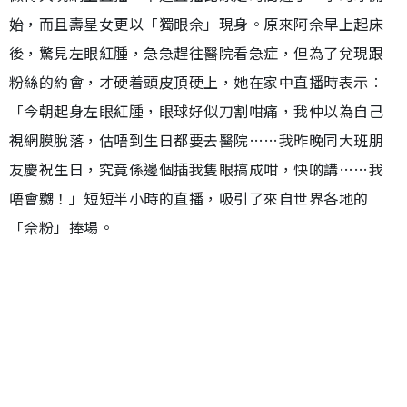
始，而且壽星女更以「獨眼佘」現身。原來阿佘早上起床
後，驚見左眼紅腫，急急趕往醫院看急症，但為了兌現跟
粉絲的約會，才硬着頭皮頂硬上，她在家中直播時表示︰
「今朝起身左眼紅腫，眼球好似刀割咁痛，我仲以為自己
視網膜脫落，估唔到生日都要去醫院……我昨晚同大班朋
友慶祝生日，究竟係邊個插我隻眼搞成咁，快啲講……我
唔會嬲！」短短半小時的直播，吸引了來自世界各地的
「佘粉」捧場。