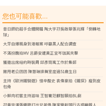
您也可能喜歡...
昔日師奶殺手合體開騷 陶大宇孖吳啟華張兆輝「倒轉地
球」
大牙自爆親身到港報案 呼籲黑人配合調查
不滿扮醜拍MV 呂爵安遭黃正宜岑珈其夾擊
獲邀出席紐約時裝周 邱彥筒寓工作於集郵
撇甩老公囝囝 陳慧琳排舞室度過51歲生日
主持《歐洲鐵騎遊》憶辛酸史 袁偉豪拍《鐵探》瘦到皮
包骨
小鮮肉初嘗主持滋味 王智騫范麒智願拍BL劇
孖黃宗澤張繼聰打出兄弟情 陳家樂剃頭行古惑嚇親人