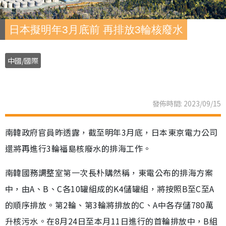
日本擬明年3月底前 再排放3輪核廢水
中國/國際
發佈時間: 2023/09/15
南韓政府官員昨透露，截至明年3月底，日本東京電力公司
還將再進行3輪福島核廢水的排海工作。
南韓國務調整室第一次長朴購然稱，東電公布的排海方案
中，由A、B、C各10罐組成的K4儲罐組，將按照B至C至A
的順序排放。第2輪、第3輪將排放的C、A中各存儲780萬
升核污水。在8月24日至本月11日進行的首輪排放中，B組