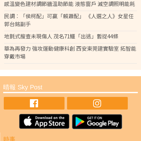
感溫變色建材調節牆溫助節能 液態窗戶 減空調照明能耗
民調︰「侯柯配」可贏「賴蕭配」 《人選之人》女星任
郭台銘副手
地氈式搜查未現傷人 茂名71鱷「出逃」暫捉44條
華為再發力 強攻運動健康科創 西安東莞建實驗室 拓智能
穿戴市場
晴報 Sky Post
時事