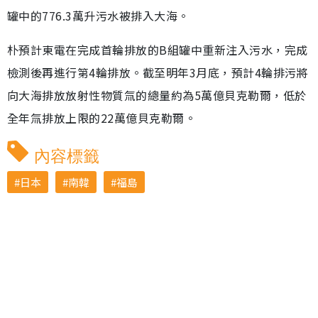
罐中的776.3萬升污水被排入大海。
朴預計東電在完成首輪排放的B組罐中重新注入污水，完成
檢測後再進行第4輪排放。截至明年3月底，預計4輪排污將
向大海排放放射性物質氚的總量約為5萬億貝克勒爾，低於
全年氚排放上限的22萬億貝克勒爾。
內容標籤
日本
南韓
福島