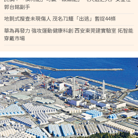
郭台銘副手
地氈式搜查未現傷人 茂名71鱷「出逃」暫捉44條
華為再發力 強攻運動健康科創 西安東莞建實驗室 拓智能
穿戴市場