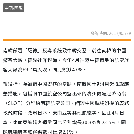
中國/國際
發佈時間: 2017/05/29
南韓部署「薩德」反導系統致中韓交惡，前往南韓的中國
遊客大減。韓聯社昨報道，今年4月往返中韓兩地的航空旅
客人數為89.7萬人次，同比銳減47％。
報道指，為彌補中國遊客的空缺，南韓國土部4月起採取應
急措施，包括將中國航空公司空出來的濟州機場起降時段
（SLOT）分配給南韓航空公司，縮短中國航綫班機的義務
執飛時段，改飛日本、東南亞等其他航綫等。因此4月日
本、東南亞航綫客運量同比分別增長30.3％和23.5％，國
際航綫航空旅客總數同比增2.1％。