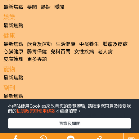
最新焦點
要聞
熱話
暖聞
娛樂
最新焦點
健康
最新焦點
飲食及運動
生活健康
中醫養生
腫瘤及癌症
心臟健康
腸胃保健
兒科百問
女性疾病
老人病
皮膚護理
更多專題
寵物
最新焦點
副刊
最新焦點
本網站使用Cookies來改善您的瀏覽體驗, 請確定您同意及接受我
日報
們的
私隱政策與使用條款
才繼續瀏覽。
揭頁版
港聞
財經/地產
中國/國際
娛樂
Healthy Life
生活副刊
親子/教育
體育
專題/人物
昔日晴報
同意及關閉
香港經濟日報版權所有©2026