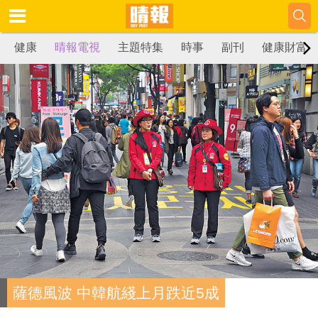
健康
晴報電視
主題特集
時事
副刊
健康財富
薩德風波 中韓航綫上月跌近5成