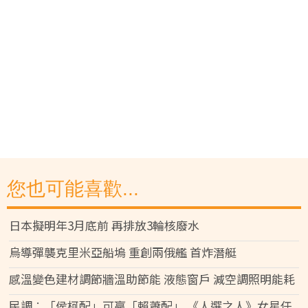
您也可能喜歡...
日本擬明年3月底前 再排放3輪核廢水
烏導彈襲克里米亞船塢 重創兩俄艦 首炸潛艇
感溫變色建材調節牆溫助節能 液態窗戶 減空調照明能耗
民調︰「侯柯配」可贏「賴蕭配」 《人選之人》女星任