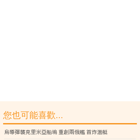
您也可能喜歡...
烏導彈襲克里米亞船塢 重創兩俄艦 首炸潛艇