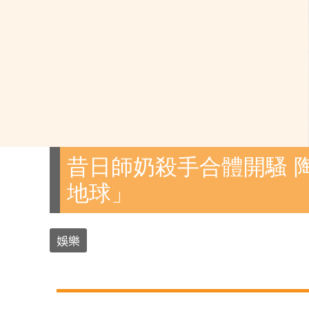
昔日師奶殺手合體開騷 
地球」
娛樂