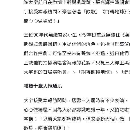
陶大宇前日在微博上載與吳啟華、張兆輝拍演唱會
宇接受本報訪問，豪言必唱「飲歌」《倒轉地球》
開心心做場騷！」
三位90年代無綫當家小生，今年初重返無綫任《萬
起觀眾集體回憶，重提他們的角色，包括《刑事偵
們合作拍劇，可惜至今未有聲氣。不過，近日他們
上載他們拍攝演唱會海報的花絮，只見三人穿上黑
大宇哥的首場演唱會」、「期待倒轉地球」、「建
嘆幾十歲人拒騷肌
大宇接受本報訪問時，透露三人屆時有不少表演，
心心做場騷。因為大家都認識咗幾十年，又拍咗咁
宇稱︰「以前大家都唔成熟，但又要扮大個，做一
歌星，唔會騷肌喇！」