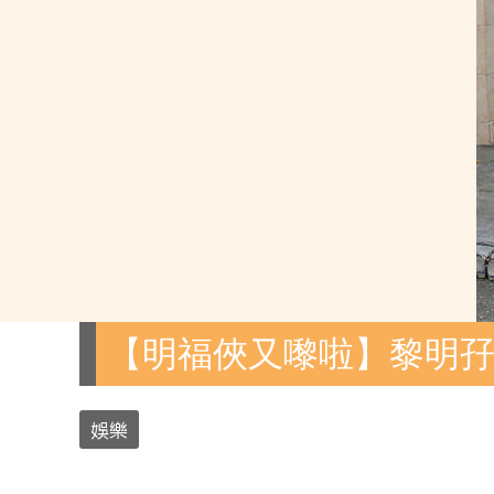
【明福俠又嚟啦】黎明孖小春
娛樂