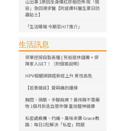
山出事 1原因全身爆紅疹極恐怖 險「毀
容」急回港求醫【附皮膚科醫生夏日防
蟲貼士】
「生活晴報 今期至HIT推介」
生活訊息
保單逆按自製長糧 | 充裕退休儲備 + 保
障家人GET！（附個案說明）
HPV相關頭頸癌新症上升 男性高危
【若善健談】愛與痛的邊緣
胸悶、頭脹、手腳麻痺？黃祥興不靠藥
物 1個月拆走血管炸彈 重拾醒神健康
私密處痕癢、灼痛、異味來襲 Grace教
路：每日1粒解決「私密」問題