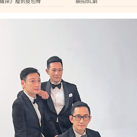
鐵探》瘦到皮包骨
願拍BL劇