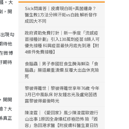
騷。大
Sick問識答｜皮膚現白斑=真菌纏身？
劇，開
醫生教1方法分辨汗斑vs白蝕 解析發作
成因大不同
政府資助免費打針｜新一季度「流感疫
的出現勾
苗接種計劃」引入130萬劑疫苗 8類人可
期待他
優先接種 科興疫苗最快月底先到港【附
4條件免費接種】
在微博
好期待
食腦蟲｜男子泰國狂食生醃海鮮染「食
腦蟲」腸道嚴重潰爛 反覆大出血休克險
死
黎彼得離世｜黎彼得離世享年76歲 今年
3月已中風臥床 好友鍾志光及盧宛茵透
，開開
露黎彼得最後時光
憶？大
陳浚霆｜《愛回家》風少陳浚霆歐遊行
係真正
山出事 1原因全身爆紅疹極恐怖 險「毀
容」急回港求醫【附皮膚科醫生夏日防