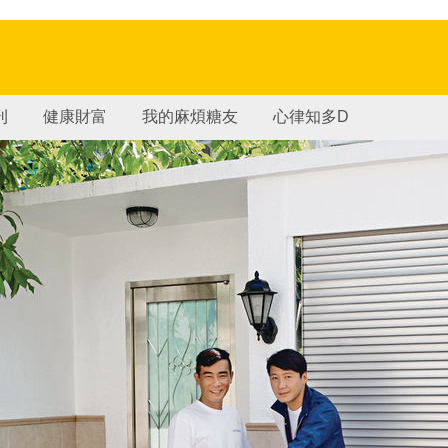
刊
健康財富
我的麻煩糖友
心律知多D