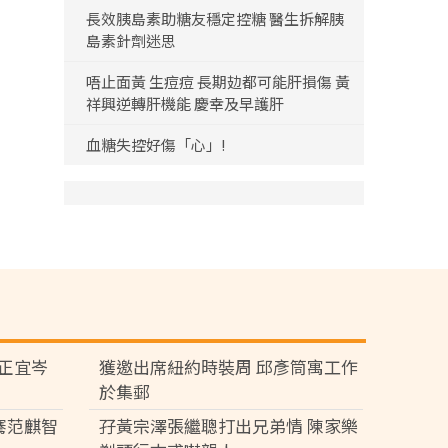
長效胰島素助糖友穩定控糖 醫生拆解胰
島素針劑迷思
唔止面黃 生痘痘 長期攰都可能肝損傷 黃
祥興逆轉肝機能 慶幸及早護肝
血糖失控好傷「心」!
黃正宜岑
獲邀出席紐約時裝周 邱彥筒寓工作
於集郵
騫范麒智
孖黃宗澤張繼聰打出兄弟情 陳家樂