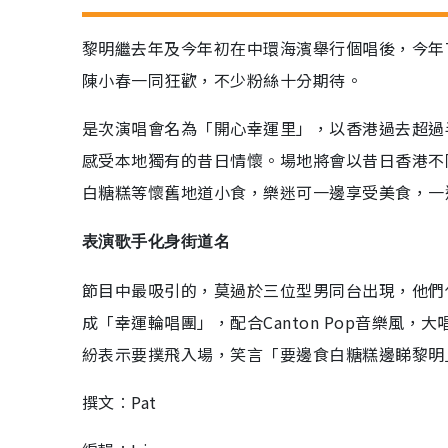
黎明繼去年及今年初在中環海濱舉行個唱後，今年7
陳小春一同狂歡，不少粉絲十分期待。
是次演唱會名為「開心幸運里」，以香港過去超過
感受本地獨有的昔日情懷。場地將會以昔日香港不
白糖糕等懷舊地道小食，樂迷可一邊享受美食，一
表演歌手化身街道名
節目中最吸引的，莫過於三位型男同台出現，他們化
成「幸運輪唱團」，配合Canton Pop音樂風
紛表示要撲飛入場，笑言「要邊食白糖糕邊睇黎明
撰文︰Pat