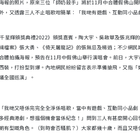
海報的照片，原來三位「師奶殺手」將於11月中合體假佛山開
外，又透露三人不止唱歌咁簡單︰「我哋有遊戲、互動同小品
千星輝頒獎典禮2022》頒獎嘉賓，陶大宇、吳啟華及張兆輝
緝檔案》張大勇、《倚天屠龍記》的張無忌及楊逍；不少網民
合體拍攝海報，預告在11月中假佛山舉行演唱會。前日，大宇
西裝，打扮型到爆。內地網民紛紛留言表示準備搶飛，又指「
議全國巡演」。
「我哋又唔係完完全全淨係唱歌，當中有遊戲、互動同小品劇
多經典港劇，想搵個機會當係紀念！」問到三人有甚麼開心回
啲有型嘅角色。（到時會否騷肌？）大家都幾十歲，而且又唔