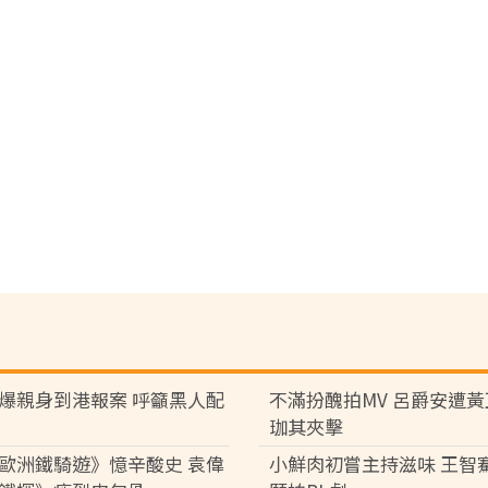
爆親身到港報案 呼籲黑人配
不滿扮醜拍MV 呂爵安遭
珈其夾擊
歐洲鐵騎遊》憶辛酸史 袁偉
小鮮肉初嘗主持滋味 王智