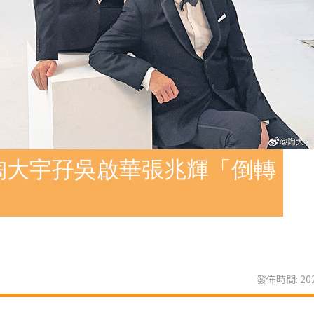
陶大宇孖吳啟華張兆輝「倒轉
發佈時間: 202