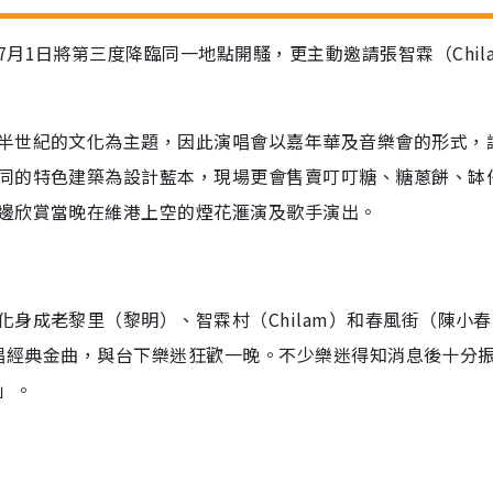
月1日將第三度降臨同一地點開騷，更主動邀請張智霖（Chil
半世紀的文化為主題，因此演唱會以嘉年華及音樂會的形式，
同的特色建築為設計藍本，現場更會售賣叮叮糖、糖蔥餅、缽
邊欣賞當晚在維港上空的煙花滙演及歌手演出。
身成老黎里（黎明）、智霖村（Chilam）和春風街（陳小
，大唱經典金曲，與台下樂迷狂歡一晚。不少樂迷得知消息後十分
」。