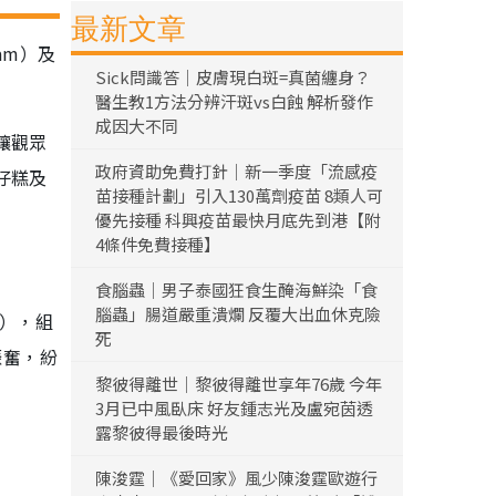
最新文章
am）及
Sick問識答｜皮膚現白斑=真菌纏身？
醫生教1方法分辨汗斑vs白蝕 解析發作
成因大不同
讓觀眾
政府資助免費打針｜新一季度「流感疫
仔糕及
苗接種計劃」引入130萬劑疫苗 8類人可
優先接種 科興疫苗最快月底先到港【附
4條件免費接種】
食腦蟲｜男子泰國狂食生醃海鮮染「食
腦蟲」腸道嚴重潰爛 反覆大出血休克險
春），組
死
振奮，紛
黎彼得離世｜黎彼得離世享年76歲 今年
3月已中風臥床 好友鍾志光及盧宛茵透
露黎彼得最後時光
陳浚霆｜《愛回家》風少陳浚霆歐遊行