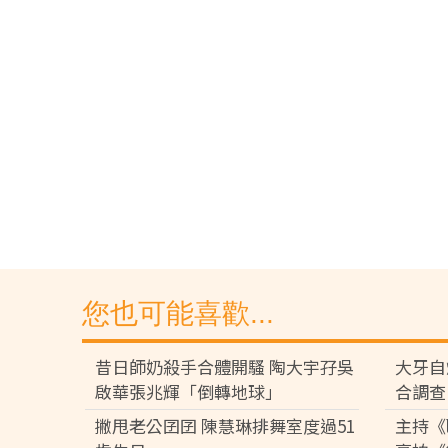
您也可能喜歡...
昔日師奶殺手合體開騷 陶大宇孖吳
大牙自
啟華張兆輝「倒轉地球」
合調查
撇甩老公囝囝 陳慧琳排舞室度過51
主持《