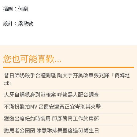
插圖︰何樂
設計︰梁政敏
您也可能喜歡...
昔日師奶殺手合體開騷 陶大宇孖吳啟華張兆輝「倒轉地
球」
大牙自爆親身到港報案 呼籲黑人配合調查
不滿扮醜拍MV 呂爵安遭黃正宜岑珈其夾擊
獲邀出席紐約時裝周 邱彥筒寓工作於集郵
撇甩老公囝囝 陳慧琳排舞室度過51歲生日