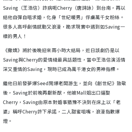
Saving（王浩信）詐病呃Cherry（唐詩詠）到台南，再以
結他自彈自唱求婚，化身「世紀暖男」俘虜萬千女粉絲。
很多人高呼劇情感動又浪漫，跪求現實中遇到如Saving一
樣的男人！
《撒嬌》將於後晚迎來兩小時大結局，近日該劇仍是以
Saving與Cherry的愛情綫最具話題性，當中王浩信演活情
深又重情的Saving，現時已成為萬千港女的男神指標。
繼他日前發夢爆Seed鬧爆老闆游生，並向《創世紀》致敬
後，Saving於前晚再獻新猷，他被Mall姐出口逼娶
Cherry，Saving由原本對婚事猶豫不決到在床上以「老
婆」稱呼Cherry許下承諾，二人甜蜜咀嘴，浪漫指數爆
燈。