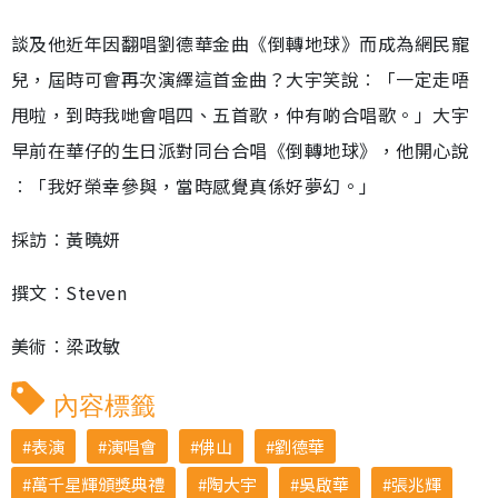
談及他近年因翻唱劉德華金曲《倒轉地球》而成為網民寵
兒，屆時可會再次演繹這首金曲？大宇笑說︰「一定走唔
甩啦，到時我哋會唱四、五首歌，仲有啲合唱歌。」大宇
早前在華仔的生日派對同台合唱《倒轉地球》，他開心說
︰「我好榮幸參與，當時感覺真係好夢幻。」
採訪︰黃曉妍
撰文︰Steven
美術︰梁政敏
內容標籤
表演
演唱會
佛山
劉德華
萬千星輝頒獎典禮
陶大宇
吳啟華
張兆輝