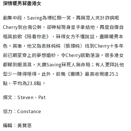
深情暖男冧盡港女
劇集中段，Saving為博紅顏一笑，再與眾人夾計詐病呃
Cherry到台南公幹，卻神秘現身並手拿結他，再度自彈自
唱其飲歌《陪着你走》，冧得女方不懂說話，盡顯暖男本
色。其後，他又指表妹純純（張瑋純）找到Cherry十多年
前已期望穿上的夢想婚紗，令Cherry感動落淚。很多港女
都睇到眼濕濕，大讚Saving冧死人無命賠；有人更拜託他
型少一陣得唔得。此外，前晚《撒嬌》最高收視達25.1
點，平均為23.8點。
撰文︰Steven、Pat
協力︰Constance
編輯︰黃寶恩