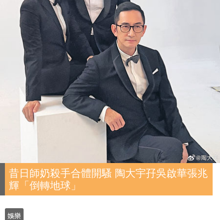
昔日師奶殺手合體開騷 陶大宇孖吳啟華張兆
輝「倒轉地球」
娛樂