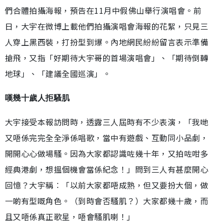
們合體拍攝海報，預告在11月中假佛山舉行演唱會。前
日，大宇在微博上載他們拍攝演唱會海報的花絮，只見三
人穿上黑西裝，打扮型到爆。內地網民紛紛留言表示準備
搶飛，又指「好期待大宇哥的首場演唱會」、「期待倒轉
地球」、「建議全國巡演」。
嘆幾十歲人拒騷肌
大宇接受本報訪問時，透露三人屆時有不少表演，「我哋
又唔係完完全全淨係唱歌，當中有遊戲、互動同小品劇，
開開心心做場騷。因為大家都認識咗幾十年，又拍咗咁多
經典港劇，想搵個機會當係紀念！」問到三人有甚麼開心
回憶？大宇稱︰「以前大家都唔成熟，但又要扮大個，做
一啲有型嘅角色。（到時會否騷肌？）大家都幾十歲，而
且又唔係真正歌星，唔會騷肌喇！」