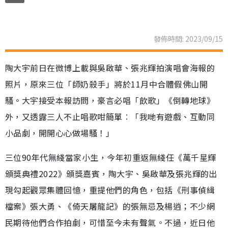
發佈時間: 2023/09/15
陶大宇前日在微博上載與吳啟華、張兆輝拍演唱會海報的
照片，原來三位「師奶殺手」將於11月中合體假佛山開
騷。大宇接受本報訪問，豪言必唱「飲歌」《倒轉地球》
外，又透露三人不止唱歌咁簡單︰「我哋有遊戲、互動同
小品劇，開開心心做場騷！」
三位90年代無綫當家小生，今年初重返無綫任《萬千星輝
頒獎典禮2022》頒獎嘉賓，陶大宇、吳啟華及張兆輝的出
現勾起觀眾集體回憶，重提他們的角色，包括《刑事偵緝
檔案》張大勇、《倚天屠龍記》的張無忌及楊逍；不少網
民期待他們合作拍劇，可惜至今未有聲氣。不過，近日他