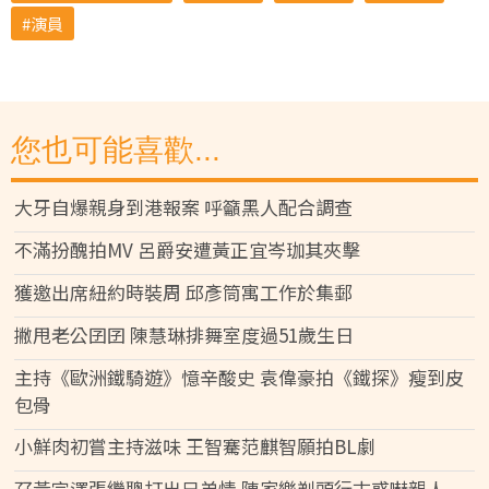
演員
您也可能喜歡...
大牙自爆親身到港報案 呼籲黑人配合調查
不滿扮醜拍MV 呂爵安遭黃正宜岑珈其夾擊
獲邀出席紐約時裝周 邱彥筒寓工作於集郵
撇甩老公囝囝 陳慧琳排舞室度過51歲生日
主持《歐洲鐵騎遊》憶辛酸史 袁偉豪拍《鐵探》瘦到皮
包骨
小鮮肉初嘗主持滋味 王智騫范麒智願拍BL劇
孖黃宗澤張繼聰打出兄弟情 陳家樂剃頭行古惑嚇親人