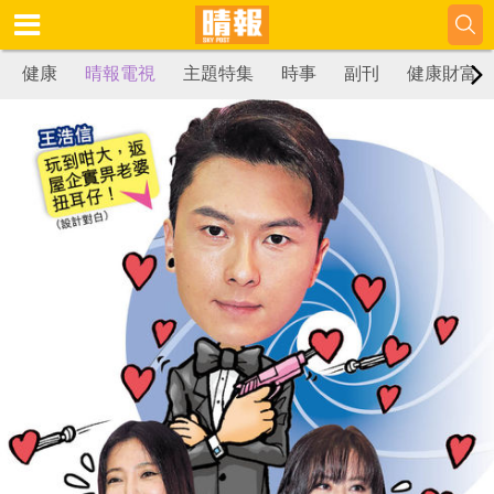
健康
晴報電視
主題特集
時事
副刊
健康財富