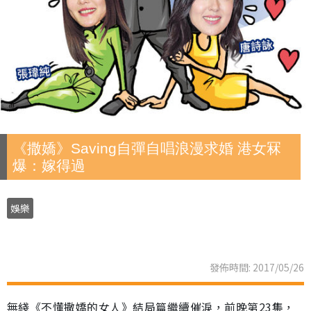
《撒嬌》Saving自彈自唱浪漫求婚 港女冧
爆：嫁得過
娛樂
發佈時間: 2017/05/26
無綫《不懂撒嬌的女人》結局篇繼續催淚，前晚第23集，