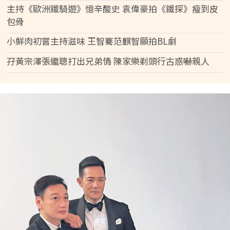
主持《歐洲鐵騎遊》憶辛酸史 袁偉豪拍《鐵探》瘦到皮
包骨
小鮮肉初嘗主持滋味 王智騫范麒智願拍BL劇
孖黃宗澤張繼聰打出兄弟情 陳家樂剃頭行古惑嚇親人