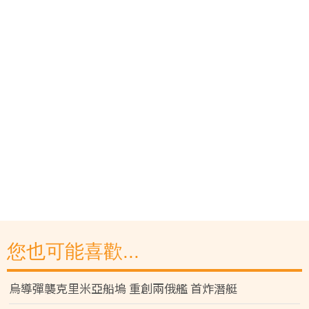
您也可能喜歡...
烏導彈襲克里米亞船塢 重創兩俄艦 首炸潛艇