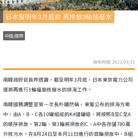
日本擬明年3月底前 再排放3輪核廢水
中國/國際
發佈時間: 2023/09/15
南韓政府官員昨透露，截至明年3月底，日本東京電力公司
還將再進行3輪福島核廢水的排海工作。
南韓國務調整室第一次長朴購然稱，東電公布的排海方案
中，由A、B、C各10罐組成的K4儲罐組，將按照B至C至A
的順序排放。第2輪、第3輪將排放的C、A中各存儲780萬
升核污水。在8月24日至本月11日進行的首輪排放中，B組