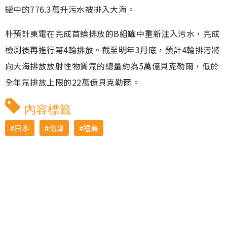
罐中的776.3萬升污水被排入大海。
朴預計東電在完成首輪排放的B組罐中重新注入污水，完成
檢測後再進行第4輪排放。截至明年3月底，預計4輪排污將
向大海排放放射性物質氚的總量約為5萬億貝克勒爾，低於
全年氚排放上限的22萬億貝克勒爾。
內容標籤
日本
南韓
福島