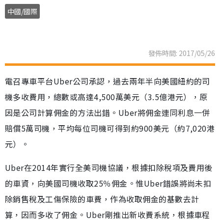
中國/國際
發佈時間: 2017/05/26
電召專車平台Uber公司承認，過去兩年半向美國紐約的司
機多收費用，總數或高達4,500萬美元（3.5億港元），原
因是公司計算佣金的方法出錯。Uber將佣金連同利息一併
賠償5萬司機，平均每位司機可得到約900美元（約7,020港
元）。
Uber在2014年實行全美司機協議，根據扣除稅項及費用後
的車資，向美國司機收取25％佣金。惟Uber錯誤將尚未扣
除銷售稅及工傷保險的車費，作為收取佣金的基數去計
算，因而多收了佣金。Uber剛推出新收費系統，根據車程