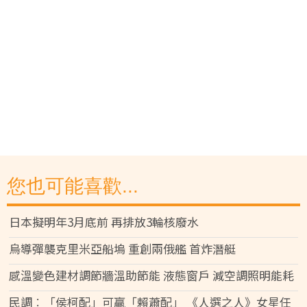
您也可能喜歡...
日本擬明年3月底前 再排放3輪核廢水
烏導彈襲克里米亞船塢 重創兩俄艦 首炸潛艇
感溫變色建材調節牆溫助節能 液態窗戶 減空調照明能耗
民調︰「侯柯配」可贏「賴蕭配」 《人選之人》女星任