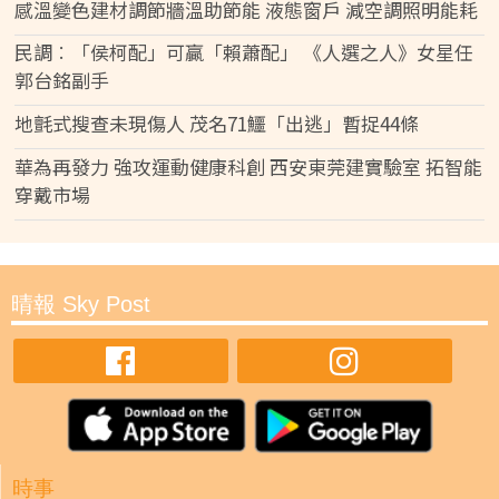
感溫變色建材調節牆溫助節能 液態窗戶 減空調照明能耗
民調︰「侯柯配」可贏「賴蕭配」 《人選之人》女星任
郭台銘副手
地氈式搜查未現傷人 茂名71鱷「出逃」暫捉44條
華為再發力 強攻運動健康科創 西安東莞建實驗室 拓智能
穿戴市場
晴報 Sky Post
時事