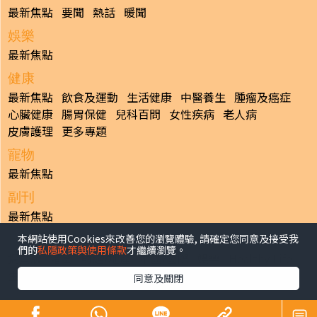
最新焦點
要聞
熱話
暖聞
娛樂
最新焦點
健康
最新焦點
飲食及運動
生活健康
中醫養生
腫瘤及癌症
心臟健康
腸胃保健
兒科百問
女性疾病
老人病
皮膚護理
更多專題
寵物
最新焦點
副刊
最新焦點
本網站使用Cookies來改善您的瀏覽體驗, 請確定您同意及接受我
日報
們的
私隱政策與使用條款
才繼續瀏覽。
揭頁版
港聞
財經/地產
中國/國際
娛樂
Healthy Life
生活副刊
親子/教育
體育
專題/人物
昔日晴報
同意及關閉
香港經濟日報版權所有©2026