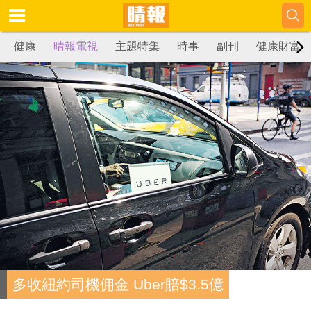
健康
晴報電視
主題特集
時事
副刊
健康財富
多收紐約司機佣金 Uber賠$3.5億