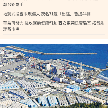
郭台銘副手
地氈式搜查未現傷人 茂名71鱷「出逃」暫捉44條
華為再發力 強攻運動健康科創 西安東莞建實驗室 拓智能
穿戴市場