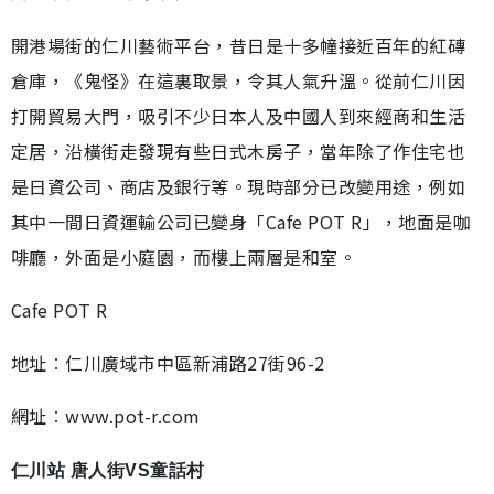
開港場街的仁川藝術平台，昔日是十多幢接近百年的紅磚
倉庫，《鬼怪》在這裏取景，令其人氣升溫。從前仁川因
打開貿易大門，吸引不少日本人及中國人到來經商和生活
定居，沿橫街走發現有些日式木房子，當年除了作住宅也
是日資公司、商店及銀行等。現時部分已改變用途，例如
其中一間日資運輸公司已變身「Cafe POT R」，地面是咖
啡廳，外面是小庭園，而樓上兩層是和室。
Cafe POT R
地址︰仁川廣域市中區新浦路27街96-2
網址︰www.pot-r.com
仁川站 唐人街VS童話村