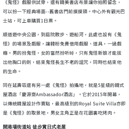
《鬼怪》戲服供試穿，還有韓美書店布景讓你拍照留念，
可以扮一下經典場面--舊書店門前摸摸頭。中心外有觀光巴
士站，可上車購買1日票。
順道遊中央公園，到庭院散步、遊船河，此處也設有《鬼
怪》的場景及戲服，讓韓粉免費借用戲服、道具，一過戲
癮。男的扮鬼怪，女的當然扮听晫，只有鬼怪新娘才能拔
出他胸口的劍，結束鬼怪長生不老的詛咒，同時也結束他
的生命。
同在延壽區還有另一處《鬼怪》拍攝地，就是5星級的韓式
屋酒店「慶源齋Ambassador酒店」。它於2015年開幕，
以傳統韓屋設計作賣點，最高級別的Royal Suite Villa亦即
是《鬼怪》的取景地，男女主角正是在花園裏吃烤肉。
開港場街道站 徒步賞日式老屋