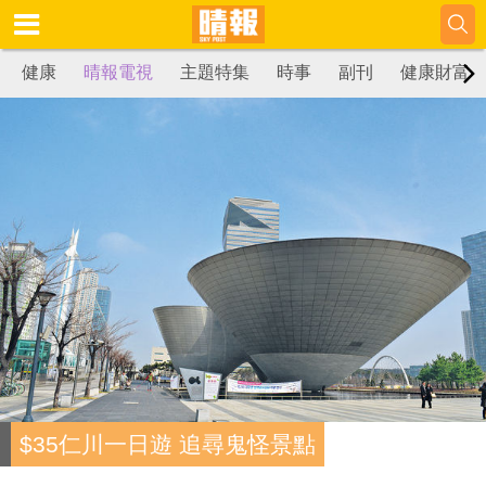
健康
晴報電視
主題特集
時事
副刊
健康財富
$35仁川一日遊 追尋鬼怪景點