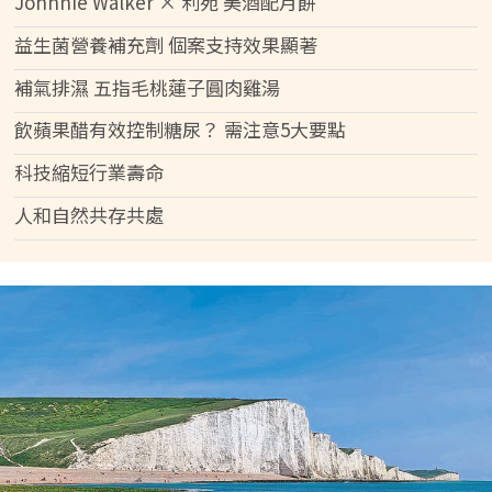
Johnnie Walker × 利苑 美酒配月餅
益生菌營養補充劑 個案支持效果顯著
補氣排濕 五指毛桃蓮子圓肉雞湯
飲蘋果醋有效控制糖尿？ 需注意5大要點
科技縮短行業壽命
人和自然共存共處