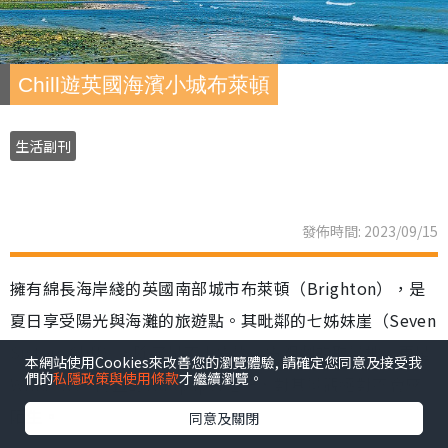
Chill遊英國海濱小城布萊頓
生活副刊
發佈時間: 2023/09/15
擁有綿長海岸綫的英國南部城市布萊頓（Brighton），是
夏日享受陽光與海灘的旅遊點。其毗鄰的七姊妹崖（Seven
Sisters Cliff），除了是不少電影、電視劇的取景地，更是
本網站使用Cookies來改善您的瀏覽體驗, 請確定您同意及接受我
們的
私隱政策與使用條款
才繼續瀏覽。
Windows 7內置的Wallpaper之一，對其景觀絕對不會感
陌生。
同意及關閉