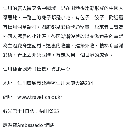
仁川的唐人街又名中國城，是在開港後逐漸形成的中國人
聚居地，一路上的攤子都是小吃，有包子、餃子。附近還
有松月洞童話村，四處都見彩色卡通壁畫，原來昔日曾為
外國人聚居的小社區，後因漸漸沒落改以充滿色彩的童話
為主題變身童話村。這裏的牆壁、建築外牆、樓梯都畫滿
彩繪，看上去非常立體，有走入另一個世界的感覺。
仁川綜合觀光（松島）資訊中心
地址︰仁川廣域市延壽區仁川大廈大路234
網址︰www.travelicn.or.kr
觀光巴士1日票：約HK$35
慶源齋Ambassador酒店