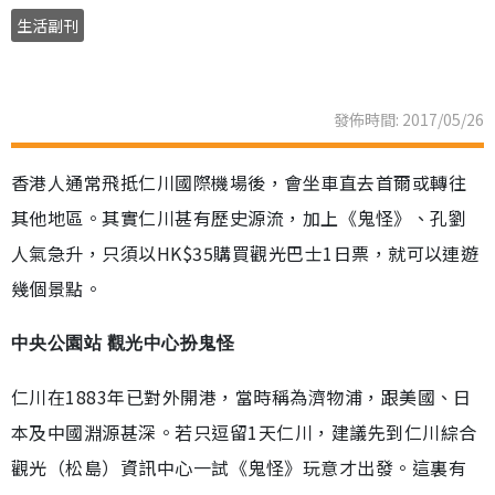
生活副刊
發佈時間: 2017/05/26
香港人通常飛抵仁川國際機場後，會坐車直去首爾或轉往
其他地區。其實仁川甚有歷史源流，加上《鬼怪》、孔劉
人氣急升，只須以HK$35購買觀光巴士1日票，就可以連遊
幾個景點。
中央公園站 觀光中心扮鬼怪
仁川在1883年已對外開港，當時稱為濟物浦，跟美國、日
本及中國淵源甚深。若只逗留1天仁川，建議先到仁川綜合
觀光（松島）資訊中心一試《鬼怪》玩意才出發。這裏有