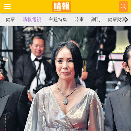
健康
晴報電視
主題特集
時事
副刊
健康財富