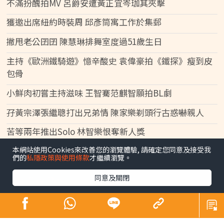
不滿扮醜拍MV 呂爵安遭黃正宜岑珈其夾擊
獲邀出席紐約時裝周 邱彥筒寓工作於集郵
撇甩老公囝囝 陳慧琳排舞室度過51歲生日
主持《歐洲鐵騎遊》憶辛酸史 袁偉豪拍《鐵探》瘦到皮
包骨
小鮮肉初嘗主持滋味 王智騫范麒智願拍BL劇
孖黃宗澤張繼聰打出兄弟情 陳家樂剃頭行古惑嚇親人
苦等兩年推出Solo 林智樂恨奪新人獎
本網站使用Cookies來改善您的瀏覽體驗, 請確定您同意及接受我
們的
私隱政策與使用條款
才繼續瀏覽。
同意及關閉
晴報 Sky Post