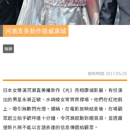
河瀨直美新作揚威康城
娛樂
發佈時間: 2017/05/25
日本女導演河瀨直美攜新作《光》亮相康城影展，有份演
出的男星永瀨正敏、水崎綾女等齊齊撑場。他們在紅地氈
上，吸引無數閃光燈。據稱，在電影放映結束後，在場觀
眾起立拍手歡呼達十分鐘，令河瀨感動到眼濕濕，並透露
借新片將不能以言語表達的信息傳遞給觀眾。