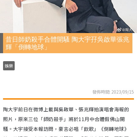
昔日師奶殺手合體開騷 陶大宇孖吳啟華張兆
輝「倒轉地球」
娛樂
發佈時間: 2023/09/15
陶大宇前日在微博上載與吳啟華、張兆輝拍演唱會海報的
照片，原來三位「師奶殺手」將於11月中合體假佛山開
騷。大宇接受本報訪問，豪言必唱「飲歌」《倒轉地球》