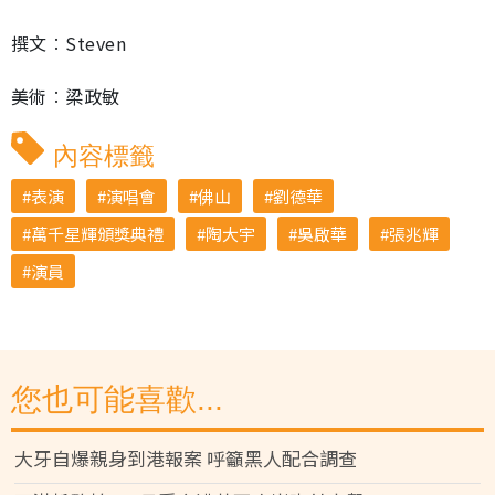
撰文︰Steven
美術︰梁政敏
內容標籤
表演
演唱會
佛山
劉德華
萬千星輝頒獎典禮
陶大宇
吳啟華
張兆輝
演員
您也可能喜歡...
大牙自爆親身到港報案 呼籲黑人配合調查