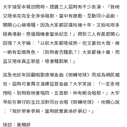
大宇接受本報訪問時，透露三人屆時有不少表演，「我哋
又唔係完完全全淨係唱歌，當中有遊戲、互動同小品劇，
開開心心做場騷。因為大家都認識咗幾十年，又拍咗咁多
經典港劇，想搵個機會當係紀念！」問到三人有甚麼開心
回憶？大宇稱︰「以前大家都唔成熟，但又要扮大個，做
一啲有型嘅角色。（到時會否騷肌？）大家都幾十歲，而
且又唔係真正歌星，唔會騷肌喇！」
談及他近年因翻唱劉德華金曲《倒轉地球》而成為網民寵
兒，屆時可會再次演繹這首金曲？大宇笑說︰「一定走唔
甩啦，到時我哋會唱四、五首歌，仲有啲合唱歌。」大宇
早前在華仔的生日派對同台合唱《倒轉地球》，他開心說
︰「我好榮幸參與，當時感覺真係好夢幻。」
採訪︰黃曉妍