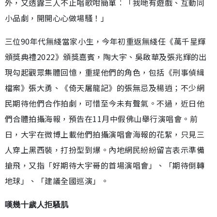
外，又透露三人不止唱歌咁簡單︰「我哋有遊戲、互動同
小品劇，開開心心做場騷！」
三位90年代無綫當家小生，今年初重返無綫任《萬千星輝
頒獎典禮2022》頒獎嘉賓，陶大宇、吳啟華及張兆輝的出
現勾起觀眾集體回憶，重提他們的角色，包括《刑事偵緝
檔案》張大勇、《倚天屠龍記》的張無忌及楊逍；不少網
民期待他們合作拍劇，可惜至今未有聲氣。不過，近日他
們合體拍攝海報，預告在11月中假佛山舉行演唱會。前
日，大宇在微博上載他們拍攝演唱會海報的花絮，只見三
人穿上黑西裝，打扮型到爆。內地網民紛紛留言表示準備
搶飛，又指「好期待大宇哥的首場演唱會」、「期待倒轉
地球」、「建議全國巡演」。
嘆幾十歲人拒騷肌