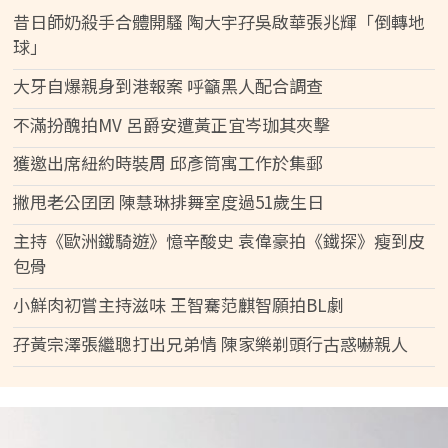
昔日師奶殺手合體開騷 陶大宇孖吳啟華張兆輝「倒轉地
球」
大牙自爆親身到港報案 呼籲黑人配合調查
不滿扮醜拍MV 呂爵安遭黃正宜岑珈其夾擊
獲邀出席紐約時裝周 邱彥筒寓工作於集郵
撇甩老公囝囝 陳慧琳排舞室度過51歲生日
主持《歐洲鐵騎遊》憶辛酸史 袁偉豪拍《鐵探》瘦到皮
包骨
小鮮肉初嘗主持滋味 王智騫范麒智願拍BL劇
孖黃宗澤張繼聰打出兄弟情 陳家樂剃頭行古惑嚇親人