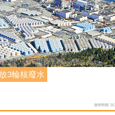
放3輪核廢水
發佈時間: 202