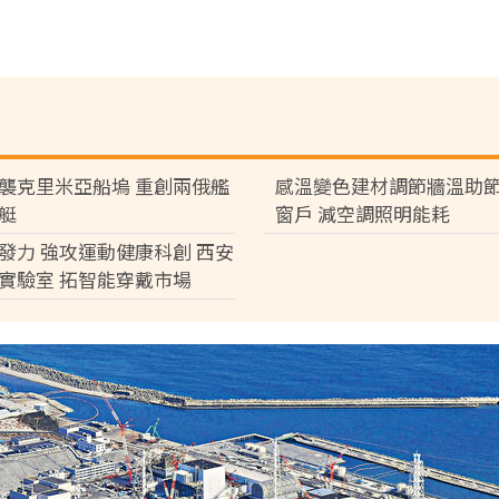
襲克里米亞船塢 重創兩俄艦
感溫變色建材調節牆溫助節
艇
窗戶 減空調照明能耗
發力 強攻運動健康科創 西安
實驗室 拓智能穿戴市場