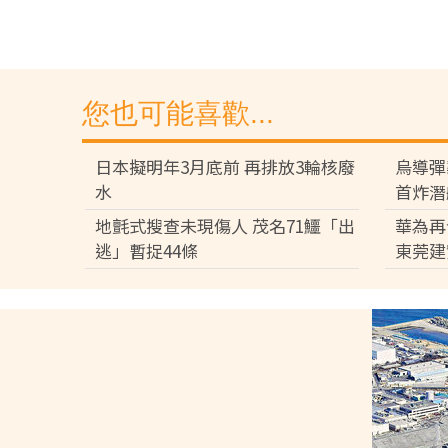
您也可能喜歡...
日本擬明年3月底前 再排放3輪核廢
烏導彈
水
首炸潛
地氈式搜查未現傷人 茂名71鱷「出
華為再
逃」暫捉44條
東莞建