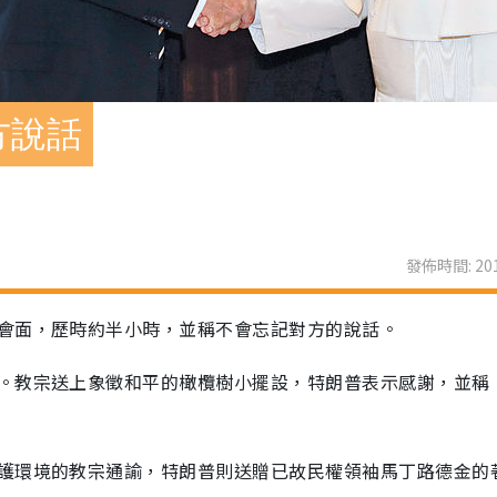
方說話
發佈時間: 201
會面，歷時約半小時，並稱不會忘記對方的說話。
。教宗送上象徵和平的橄欖樹小擺設，特朗普表示感謝，並稱
護環境的教宗通諭，特朗普則送贈已故民權領袖馬丁路德金的