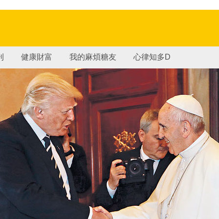
刊
健康財富
我的麻煩糖友
心律知多D