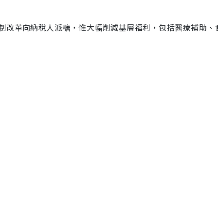
制改革向納稅人派糖，惟大幅削減基層福利，包括醫療補助、