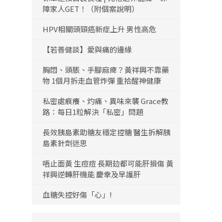
障家人GET！（附個案說明）
HPV相關頭頸癌新症上升 男性高危
【若善健談】愛與痛的邊緣
胸悶、頭脹、手腳麻痺？黃祥興不靠藥
物 1個月拆走血管炸彈 重拾醒神健康
私密處痕癢、灼痛、異味來襲 Grace教
路：每日1粒解決「私密」問題
長效胰島素助糖友穩定控糖 醫生拆解胰
島素針劑迷思
唔止面黃 生痘痘 長期攰都可能肝損傷 黃
祥興逆轉肝機能 慶幸及早護肝
血糖失控好傷「心」!