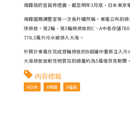
南韓政府官員昨透露，截至明年3月底，日本東京
南韓國務調整室第一次長朴購然稱，東電公布的排海
序排放。第2輪、第3輪將排放的C、A中各存儲78
776.3萬升污水被排入大海。
朴預計東電在完成首輪排放的B組罐中重新注入污
大海排放放射性物質氚的總量約為5萬億貝克勒爾
內容標籤
日本
南韓
福島