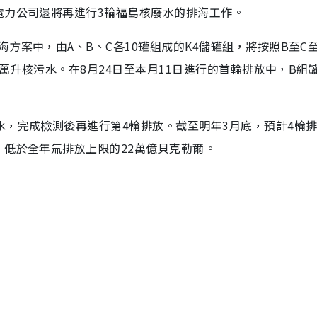
電力公司還將再進行3輪福島核廢水的排海工作。
方案中，由A、B、C各10罐組成的K4儲罐組，將按照B至C至
0萬升核污水。在8月24日至本月11日進行的首輪排放中，B組
水，完成檢測後再進行第4輪排放。截至明年3月底，預計4輪
，低於全年氚排放上限的22萬億貝克勒爾。