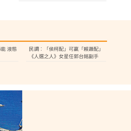
能 液態
民調︰「侯柯配」可贏「賴蕭配」
《人選之人》女星任郭台銘副手