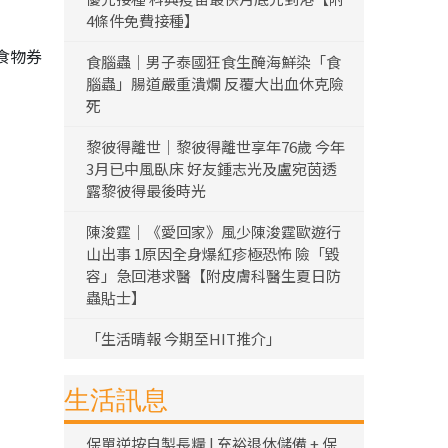
4條件免費接種】
食物券
食腦蟲｜男子泰國狂食生醃海鮮染「食
腦蟲」腸道嚴重潰爛 反覆大出血休克險
死
黎彼得離世｜黎彼得離世享年76歲 今年
3月已中風臥床 好友鍾志光及盧宛茵透
露黎彼得最後時光
陳浚霆｜《愛回家》風少陳浚霆歐遊行
山出事 1原因全身爆紅疹極恐怖 險「毀
容」急回港求醫【附皮膚科醫生夏日防
蟲貼士】
「生活晴報 今期至HIT推介」
生活訊息
保單逆按自製長糧 | 充裕退休儲備 + 保