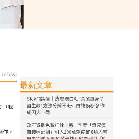
7/05/25
最新文章
Sick問識答｜皮膚現白斑=真菌纏身？
醫生教1方法分辨汗斑vs白蝕 解析發作
︰「我
成因大不同
政府資助免費打針｜新一季度「流感疫
著作。
苗接種計劃」引入130萬劑疫苗 8類人可
優先接種 科興疫苗最快月底先到港【附