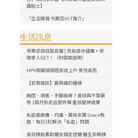
蟲貼士】
「生活晴報 今期至HIT推介」
生活訊息
保單逆按自製長糧 | 充裕退休儲備 + 保
障家人GET！（附個案說明）
HPV相關頭頸癌新症上升 男性高危
【若善健談】愛與痛的邊緣
胸悶、頭脹、手腳麻痺？黃祥興不靠藥
物 1個月拆走血管炸彈 重拾醒神健康
私密處痕癢、灼痛、異味來襲 Grace教
路：每日1粒解決「私密」問題
長效胰島素助糖友穩定控糖 醫生拆解胰