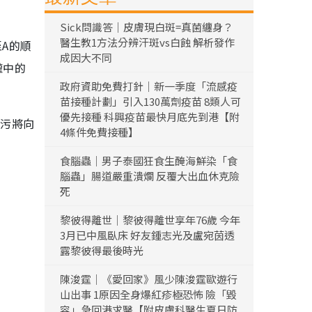
Sick問識答｜皮膚現白斑=真菌纏身？
醫生教1方法分辨汗斑vs白蝕 解析發作
A的順
成因大不同
罐中的
政府資助免費打針｜新一季度「流感疫
苗接種計劃」引入130萬劑疫苗 8類人可
優先接種 科興疫苗最快月底先到港【附
排污將向
4條件免費接種】
食腦蟲｜男子泰國狂食生醃海鮮染「食
腦蟲」腸道嚴重潰爛 反覆大出血休克險
死
黎彼得離世｜黎彼得離世享年76歲 今年
3月已中風臥床 好友鍾志光及盧宛茵透
露黎彼得最後時光
陳浚霆｜《愛回家》風少陳浚霆歐遊行
山出事 1原因全身爆紅疹極恐怖 險「毀
容」急回港求醫【附皮膚科醫生夏日防