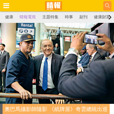
健康
晴報電視
主題特集
時事
副刊
健康財富
奧巴馬攝影師隨影 《紙牌屋》奇雲總統出巡