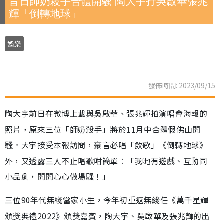
昔日師奶殺手合體開騷 陶大宇孖吳啟華張兆
輝「倒轉地球」
娛樂
發佈時間: 2023/09/15
陶大宇前日在微博上載與吳啟華、張兆輝拍演唱會海報的
照片，原來三位「師奶殺手」將於11月中合體假佛山開
騷。大宇接受本報訪問，豪言必唱「飲歌」《倒轉地球》
外，又透露三人不止唱歌咁簡單︰「我哋有遊戲、互動同
小品劇，開開心心做場騷！」
三位90年代無綫當家小生，今年初重返無綫任《萬千星輝
頒獎典禮2022》頒獎嘉賓，陶大宇、吳啟華及張兆輝的出