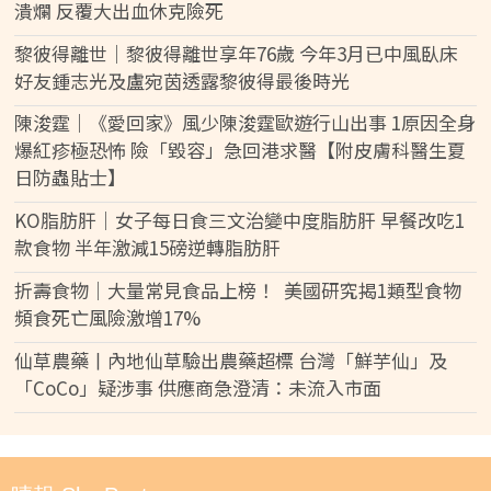
潰爛 反覆大出血休克險死
黎彼得離世｜黎彼得離世享年76歲 今年3月已中風臥床
好友鍾志光及盧宛茵透露黎彼得最後時光
陳浚霆｜《愛回家》風少陳浚霆歐遊行山出事 1原因全身
爆紅疹極恐怖 險「毀容」急回港求醫【附皮膚科醫生夏
日防蟲貼士】
KO脂肪肝｜女子每日食三文治變中度脂肪肝 早餐改吃1
款食物 半年激減15磅逆轉脂肪肝
折壽食物｜大量常見食品上榜！ 美國研究揭1類型食物
頻食死亡風險激增17%
仙草農藥丨內地仙草驗出農藥超標 台灣「鮮芋仙」及
「CoCo」疑涉事 供應商急澄清：未流入市面