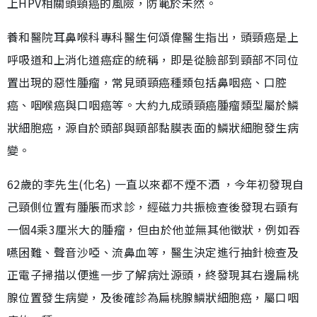
上HPV相關頭頸癌的風險，防範於未然。
養和醫院耳鼻喉科專科醫生何頌偉醫生指出，頭頸癌是上
呼吸道和上消化道癌症的統稱，即是從臉部到頸部不同位
置出現的惡性腫瘤，常見頭頸癌種類包括鼻咽癌、口腔
癌、咽喉癌與口咽癌等。大約九成頭頸癌腫瘤類型屬於鱗
狀細胞癌，源自於頭部與頸部黏膜表面的鱗狀細胞發生病
變。
62歲的李先生(化名) 一直以來都不煙不酒 ，今年初發現自
己頸側位置有腫脹而求診，經磁力共振檢查後發現右頸有
一個4乘3厘米大的腫瘤，但由於他並無其他徵狀，例如吞
嚥困難、聲音沙啞、流鼻血等，醫生決定進行抽針檢查及
正電子掃描以便進一步了解病灶源頭，終發現其右邊扁桃
腺位置發生病變，及後確診為扁桃腺鱗狀細胞癌，屬口咽