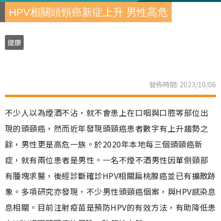
HPV相關頭頸癌新症上升 男性高危
健康
發佈時間: 2023/10/06
不少人以為煙酒不沾，就不會患上在口咽與口腔等部位出
現的頭頸癌，然而近年發現頭頸癌患者數字有上升趨勢之
餘，男性更是高危一族。於2020年本地每三個頭頸癌新
症，就有兩位患者是男性。一名不煙不酒男性因單側頸部
有腫塊求醫，後經診斷確診HPV相關扁桃腺癌並已有擴散跡
象。多項研究亦發現，不少男性頭頸癌個案，與HPV感染息
息相關。目前注射疫苗是預防HPV的有效方法，有助降低患