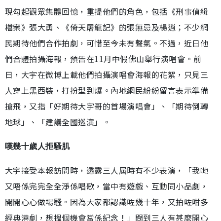
現勾起觀眾集體回憶，重提他們的角色，包括《刑事偵緝
檔案》張大勇、《倚天屠龍記》的張無忌及楊逍；不少網
民期待他們合作拍劇，可惜至今未有聲氣。不過，近日他
們合體拍攝海報，預告在11月中假佛山舉行演唱會。前
日，大宇在微博上載他們拍攝演唱會海報的花絮，只見三
人穿上黑西裝，打扮型到爆。內地網民紛紛留言表示準備
搶飛，又指「好期待大宇哥的首場演唱會」、「期待倒轉
地球」、「建議全國巡演」。
嘆幾十歲人拒騷肌
大宇接受本報訪問時，透露三人屆時有不少表演，「我哋
又唔係完完全全淨係唱歌，當中有遊戲、互動同小品劇，
開開心心做場騷。因為大家都認識咗幾十年，又拍咗咁多
經典港劇，想搵個機會當係紀念！」問到三人有甚麼開心