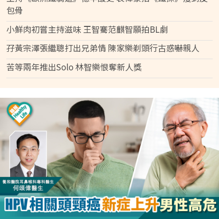
包骨
小鮮肉初嘗主持滋味 王智騫范麒智願拍BL劇
孖黃宗澤張繼聰打出兄弟情 陳家樂剃頭行古惑嚇親人
苦等兩年推出Solo 林智樂恨奪新人獎