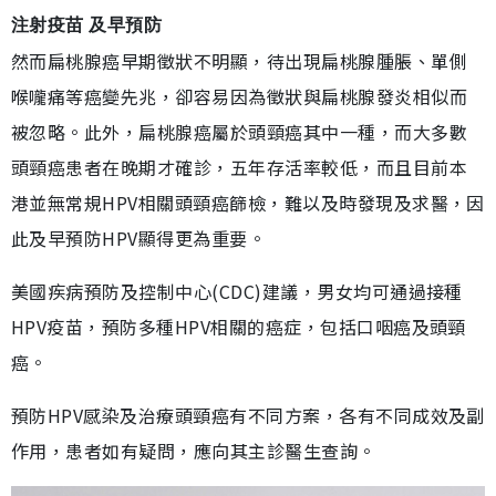
注射疫苗 及早預防
然而扁桃腺癌早期徵狀不明顯，待出現扁桃腺腫脹、單側
喉嚨痛等癌變先兆，卻容易因為徵狀與扁桃腺發炎相似而
被忽略。此外，扁桃腺癌屬於頭頸癌其中一種，而大多數
頭頸癌患者在晚期才確診，五年存活率較低，而且目前本
港並無常規HPV相關頭頸癌篩檢，難以及時發現及求醫，因
此及早預防HPV顯得更為重要。
美國疾病預防及控制中心(CDC)建議，男女均可通過接種
HPV疫苗，預防多種HPV相關的癌症，包括口咽癌及頭頸
癌。
預防HPV感染及治療頭頸癌有不同方案，各有不同成效及副
作用，患者如有疑問，應向其主診醫生查詢。