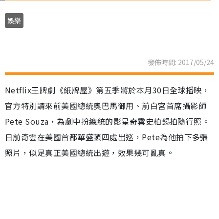
娛樂
發佈時間: 2017/05/24
Netflix王牌劇《紙牌屋》第五季將於本月30日全球播映，
官方特別請來前美國總統奧巴馬御用、前白宮首席攝影師
Pete Souza，為劇中扮總統的影星奇雲史柏錫拍隨行照。
日前奇雲在美國首都華盛頓四處出巡，Pete為他拍下多張
照片，似足真正美國總統出遊，效果幾可亂真。