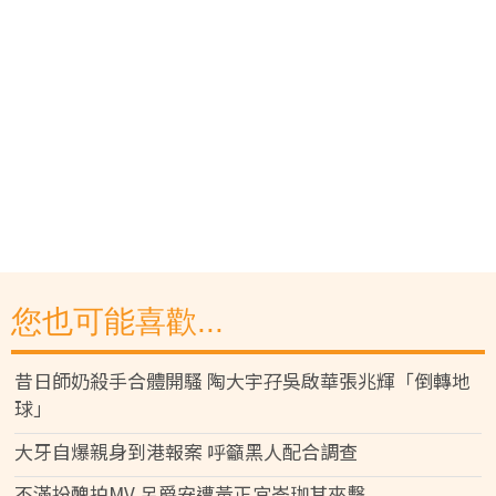
您也可能喜歡...
昔日師奶殺手合體開騷 陶大宇孖吳啟華張兆輝「倒轉地
球」
大牙自爆親身到港報案 呼籲黑人配合調查
不滿扮醜拍MV 呂爵安遭黃正宜岑珈其夾擊