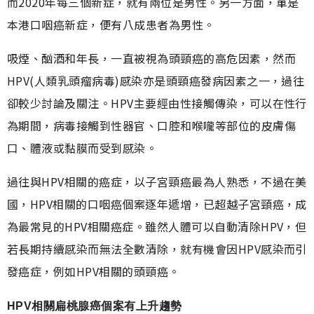
而2020年每三個新症，就有兩位是男性。另一方面，單是
本港口咽癌新症，便有八成患者為男性。
吸煙、酗酒和年長，一直被視為頭頸癌的高危因素，然而
HPV(人類乳頭瘤病毒)感染亦是頭頸癌發病因素之一，過往
卻較少討論及關注。HPV主要經由性接觸傳染，可以在性行
為期間，病毒接觸到性器官、口腔和喉嚨等部位的皮膚傷
口、體液或黏膜而受到感染。
過往與HPV相關的癌症，以子宮頸癌最為人熟悉，不過在美
國，HPV相關的口咽癌個案逐年遞增，已超越子宮頸癌，成
為最常見的HPV相關癌症。雖然人體可以自動清除HPV，但
若長期持續感染而無法全數清除，就有機會因HPV感染而引
發癌症，例如HPV相關的頭頸癌。
HPV相關扁桃腺癌個案有上升趨勢