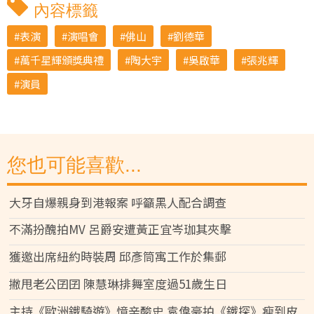
內容標籤
表演
演唱會
佛山
劉德華
萬千星輝頒獎典禮
陶大宇
吳啟華
張兆輝
演員
您也可能喜歡...
大牙自爆親身到港報案 呼籲黑人配合調查
不滿扮醜拍MV 呂爵安遭黃正宜岑珈其夾擊
獲邀出席紐約時裝周 邱彥筒寓工作於集郵
撇甩老公囝囝 陳慧琳排舞室度過51歲生日
主持《歐洲鐵騎遊》憶辛酸史 袁偉豪拍《鐵探》瘦到皮