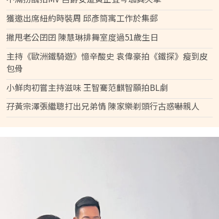
獲邀出席紐約時裝周 邱彥筒寓工作於集郵
撇甩老公囝囝 陳慧琳排舞室度過51歲生日
主持《歐洲鐵騎遊》憶辛酸史 袁偉豪拍《鐵探》瘦到皮
包骨
小鮮肉初嘗主持滋味 王智騫范麒智願拍BL劇
孖黃宗澤張繼聰打出兄弟情 陳家樂剃頭行古惑嚇親人