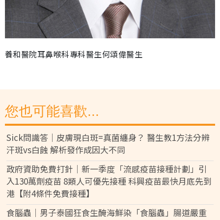
養和醫院耳鼻喉科專科醫生何頌偉醫生
您也可能喜歡...
Sick問識答｜皮膚現白斑=真菌纏身？ 醫生教1方法分辨
汗斑vs白蝕 解析發作成因大不同
政府資助免費打針｜新一季度「流感疫苗接種計劃」引
入130萬劑疫苗 8類人可優先接種 科興疫苗最快月底先到
港【附4條件免費接種】
食腦蟲｜男子泰國狂食生醃海鮮染「食腦蟲」腸道嚴重