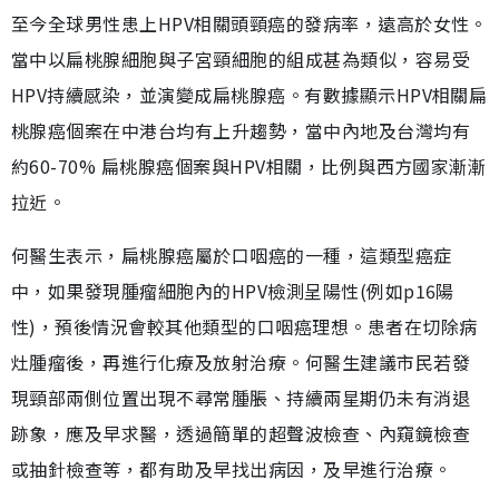
至今全球男性患上HPV相關頭頸癌的發病率，遠高於女性。
當中以扁桃腺細胞與子宮頸細胞的組成甚為類似，容易受
HPV持續感染，並演變成扁桃腺癌。有數據顯示HPV相關扁
桃腺癌個案在中港台均有上升趨勢，當中內地及台灣均有
約60-70% 扁桃腺癌個案與HPV相關，比例與西方國家漸漸
拉近。
何醫生表示，扁桃腺癌屬於口咽癌的一種，這類型癌症
中，如果發現腫瘤細胞內的HPV檢測呈陽性(例如p16陽
性)，預後情況會較其他類型的口咽癌理想。患者在切除病
灶腫瘤後，再進行化療及放射治療。何醫生建議市民若發
現頸部兩側位置出現不尋常腫脹、持續兩星期仍未有消退
跡象，應及早求醫，透過簡單的超聲波檢查、內窺鏡檢查
或抽針檢查等，都有助及早找出病因，及早進行治療。