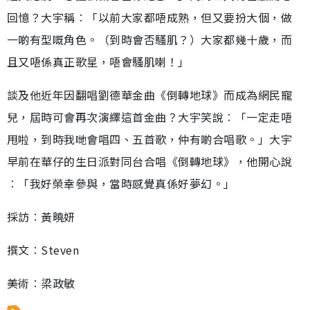
回憶？大宇稱︰「以前大家都唔成熟，但又要扮大個，做
一啲有型嘅角色。（到時會否騷肌？）大家都幾十歲，而
且又唔係真正歌星，唔會騷肌喇！」
談及他近年因翻唱劉德華金曲《倒轉地球》而成為網民寵
兒，屆時可會再次演繹這首金曲？大宇笑說︰「一定走唔
甩啦，到時我哋會唱四、五首歌，仲有啲合唱歌。」大宇
早前在華仔的生日派對同台合唱《倒轉地球》，他開心說
︰「我好榮幸參與，當時感覺真係好夢幻。」
採訪︰黃曉妍
撰文︰Steven
美術︰梁政敏