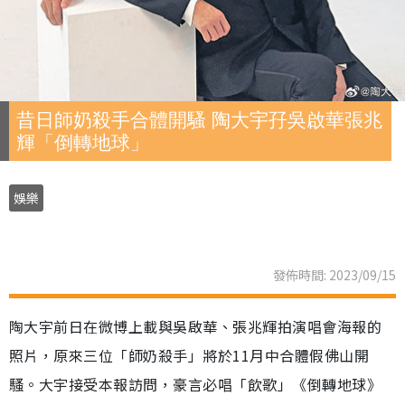
昔日師奶殺手合體開騷 陶大宇孖吳啟華張兆
輝「倒轉地球」
娛樂
發佈時間: 2023/09/15
陶大宇前日在微博上載與吳啟華、張兆輝拍演唱會海報的
照片，原來三位「師奶殺手」將於11月中合體假佛山開
騷。大宇接受本報訪問，豪言必唱「飲歌」《倒轉地球》