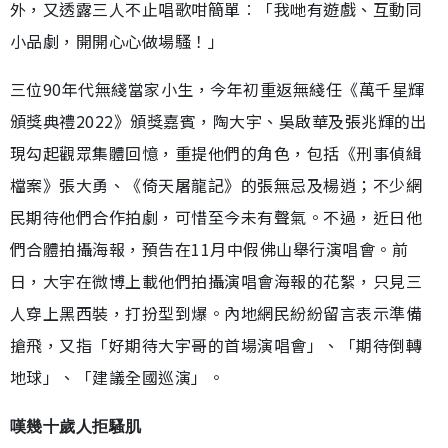
外，又透露三人不止唱歌咁簡單︰「我哋有遊戲、互動同
小品劇，開開心心做場騷！」
三位90年代無綫當家小生，今年初重返無綫任《萬千星輝
頒獎典禮2022》頒獎嘉賓，陶大宇、吳啟華及張兆輝的出
現勾起觀眾集體回憶，重提他們的角色，包括《刑事偵緝
檔案》張大勇、《倚天屠龍記》的張無忌及楊逍；不少網
民期待他們合作拍劇，可惜至今未有聲氣。不過，近日他
們合體拍攝海報，預告在11月中假佛山舉行演唱會。前
日，大宇在微博上載他們拍攝演唱會海報的花絮，只見三
人穿上黑西裝，打扮型到爆。內地網民紛紛留言表示準備
搶飛，又指「好期待大宇哥的首場演唱會」、「期待倒轉
地球」、「建議全國巡演」。
嘆幾十歲人拒騷肌