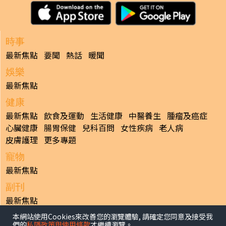
時事
最新焦點
要聞
熱話
暖聞
娛樂
最新焦點
健康
最新焦點
飲食及運動
生活健康
中醫養生
腫瘤及癌症
心臟健康
腸胃保健
兒科百問
女性疾病
老人病
皮膚護理
更多專題
寵物
最新焦點
副刊
最新焦點
本網站使用Cookies來改善您的瀏覽體驗, 請確定您同意及接受我
日報
們的
私隱政策與使用條款
才繼續瀏覽。