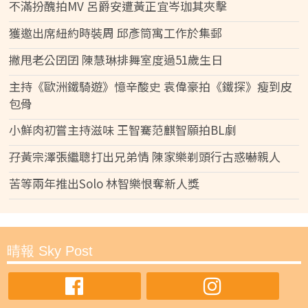
不滿扮醜拍MV 呂爵安遭黃正宜岑珈其夾擊
獲邀出席紐約時裝周 邱彥筒寓工作於集郵
撇甩老公囝囝 陳慧琳排舞室度過51歲生日
主持《歐洲鐵騎遊》憶辛酸史 袁偉豪拍《鐵探》瘦到皮
包骨
小鮮肉初嘗主持滋味 王智騫范麒智願拍BL劇
孖黃宗澤張繼聰打出兄弟情 陳家樂剃頭行古惑嚇親人
苦等兩年推出Solo 林智樂恨奪新人獎
晴報 Sky Post