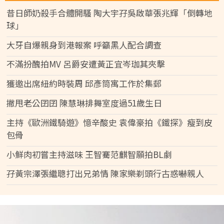
昔日師奶殺手合體開騷 陶大宇孖吳啟華張兆輝「倒轉地
球」
大牙自爆親身到港報案 呼籲黑人配合調查
不滿扮醜拍MV 呂爵安遭黃正宜岑珈其夾擊
獲邀出席紐約時裝周 邱彥筒寓工作於集郵
撇甩老公囝囝 陳慧琳排舞室度過51歲生日
主持《歐洲鐵騎遊》憶辛酸史 袁偉豪拍《鐵探》瘦到皮
包骨
小鮮肉初嘗主持滋味 王智騫范麒智願拍BL劇
孖黃宗澤張繼聰打出兄弟情 陳家樂剃頭行古惑嚇親人