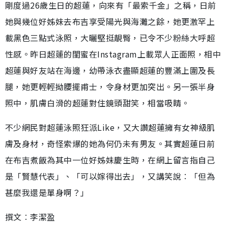
剛度過26歲生日的超蓮，向來有「最索千金」之稱，日前
她與幾位好姊妹去布吉享受陽光與海灘之餘，她更激罕上
載黑色三點式泳照，大曬堅挺靚臀，已令不少粉絲大呼超
性感。昨日超蓮的閨蜜在Instagram上載眾人正面照，相中
超蓮與好友站在海邊，幼帶泳衣盡顯超蓮的豐滿上圍及長
腿，她更輕輕拗腰擺甫士，令身材更加突出。另一張半身
照中，肌膚白滑的超蓮對住鏡頭甜笑，相當吸睛。
不少網民對超蓮泳照狂派Like，又大讚超蓮擁有女神級肌
膚及身材，奇怪索爆的她為何仍未有男友。其實超蓮日前
在布吉煮飯為其中一位好姊妹慶生時，在網上留言指自己
是「賢慧代表」、「可以嫁得出去」，又講笑說︰「但為
甚麼我還是單身啊？」
撰文︰李潔盈