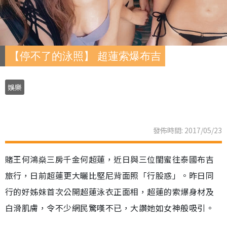
【停不了的泳照】 超蓮索爆布吉
娛樂
發佈時間: 2017/05/23
賭王何鴻燊三房千金何超蓮，近日與三位閨蜜往泰國布吉
旅行，日前超蓮更大曬比堅尼背面照「行股惑」。昨日同
行的好姊妹首次公開超蓮泳衣正面相，超蓮的索爆身材及
白滑肌膚，令不少網民驚嘆不已，大讚她如女神般吸引。