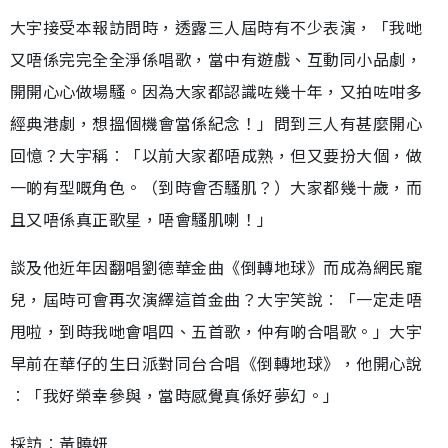
大宇接受本報訪問時，透露三人屆時有不少表演，「我哋
又唔係完完全全淨係唱歌，當中有遊戲、互動同小品劇，
開開心心做場騷。因為大家都認識咗幾十年，又拍咗咁多
經典港劇，想搵個機會當係紀念！」問到三人有甚麼開心
回憶？大宇稱︰「以前大家都唔成熟，但又要扮大個，做
一啲有型嘅角色。（到時會否騷肌？）大家都幾十歲，而
且又唔係真正歌星，唔會騷肌喇！」
談及他近年因翻唱劉德華金曲《倒轉地球》而成為網民寵
兒，屆時可會再次演繹這首金曲？大宇笑說︰「一定走唔
甩啦，到時我哋會唱四、五首歌，仲有啲合唱歌。」大宇
早前在華仔的生日派對同台合唱《倒轉地球》，他開心說
︰「我好榮幸參與，當時感覺真係好夢幻。」
採訪︰黃曉妍