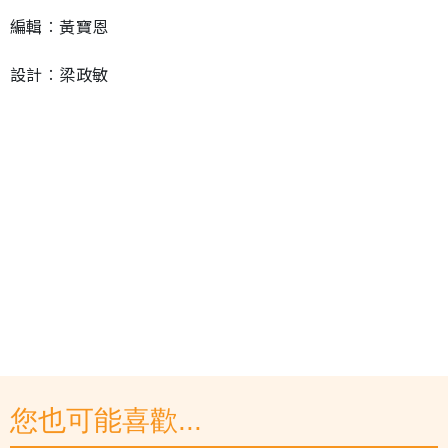
編輯︰黃寶恩
設計︰梁政敏
您也可能喜歡...