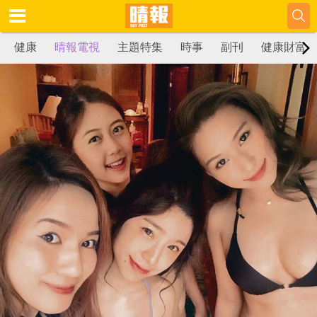
健康
晴報電視
主題特集
時事
副刊
健康財富