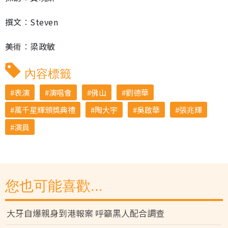
撰文︰Steven
美術︰梁政敏
內容標籤
表演
演唱會
佛山
劉德華
萬千星輝頒獎典禮
陶大宇
吳啟華
張兆輝
演員
您也可能喜歡...
大牙自爆親身到港報案 呼籲黑人配合調查