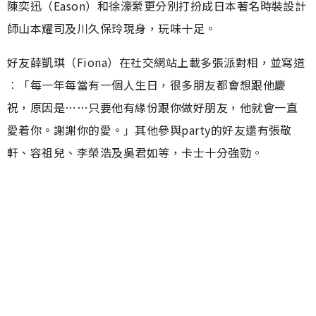
陳奕迅（Eason）和徐濠縈更分別打扮成日本著名時裝設計
師山本耀司及川久保玲現身，玩味十足。
好友薛凱琪（Fiona）在社交網站上載多張派對相，並寫道
︰「每一年每當有一個人生日，很多朋友都會想跟他慶
祝，原因是……只要他有緣份跟你做好朋友，他就會一直
愛着你。謝謝你的愛。」其他參與party的好友還有張敬
軒、容祖兒、李榮浩及吳君如等，卡士十分強勁。