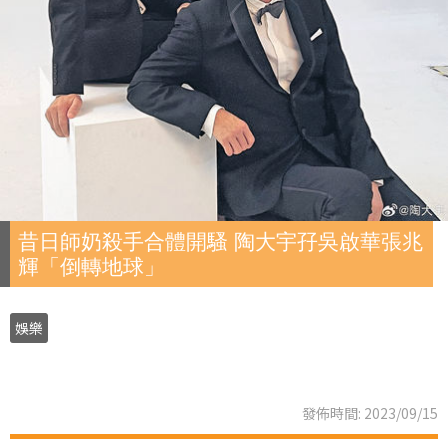
昔日師奶殺手合體開騷 陶大宇孖吳啟華張兆
輝「倒轉地球」
娛樂
發佈時間: 2023/09/15