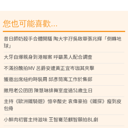
您也可能喜歡...
昔日師奶殺手合體開騷 陶大宇孖吳啟華張兆輝「倒轉地
球」
大牙自爆親身到港報案 呼籲黑人配合調查
不滿扮醜拍MV 呂爵安遭黃正宜岑珈其夾擊
獲邀出席紐約時裝周 邱彥筒寓工作於集郵
撇甩老公囝囝 陳慧琳排舞室度過51歲生日
主持《歐洲鐵騎遊》憶辛酸史 袁偉豪拍《鐵探》瘦到皮
包骨
小鮮肉初嘗主持滋味 王智騫范麒智願拍BL劇