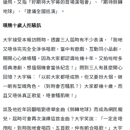
搶飛，又指「好期待大宇哥的首場演唱會」、「期待倒轉
地球」、「建議全國巡演」。
嘆幾十歲人拒騷肌
大宇接受本報訪問時，透露三人屆時有不少表演，「我哋
又唔係完完全全淨係唱歌，當中有遊戲、互動同小品劇，
開開心心做場騷。因為大家都認識咗幾十年，又拍咗咁多
經典港劇，想搵個機會當係紀念！」問到三人有甚麼開心
回憶？大宇稱︰「以前大家都唔成熟，但又要扮大個，做
一啲有型嘅角色。（到時會否騷肌？）大家都幾十歲，而
且又唔係真正歌星，唔會騷肌喇！」
談及他近年因翻唱劉德華金曲《倒轉地球》而成為網民寵
兒，屆時可會再次演繹這首金曲？大宇笑說︰「一定走唔
甩啦，到時我哋會唱四、五首歌，仲有啲合唱歌。」大宇