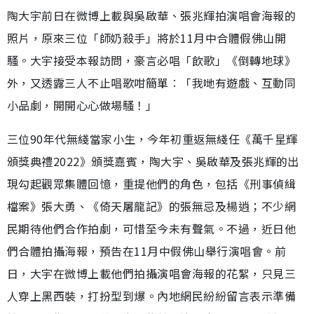
陶大宇前日在微博上載與吳啟華、張兆輝拍演唱會海報的
照片，原來三位「師奶殺手」將於11月中合體假佛山開
騷。大宇接受本報訪問，豪言必唱「飲歌」《倒轉地球》
外，又透露三人不止唱歌咁簡單︰「我哋有遊戲、互動同
小品劇，開開心心做場騷！」
三位90年代無綫當家小生，今年初重返無綫任《萬千星輝
頒獎典禮2022》頒獎嘉賓，陶大宇、吳啟華及張兆輝的出
現勾起觀眾集體回憶，重提他們的角色，包括《刑事偵緝
檔案》張大勇、《倚天屠龍記》的張無忌及楊逍；不少網
民期待他們合作拍劇，可惜至今未有聲氣。不過，近日他
們合體拍攝海報，預告在11月中假佛山舉行演唱會。前
日，大宇在微博上載他們拍攝演唱會海報的花絮，只見三
人穿上黑西裝，打扮型到爆。內地網民紛紛留言表示準備