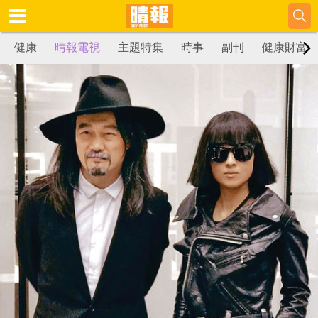
健康
晴報電視
主題特集
時事
副刊
健康財富