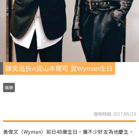
陳奕迅扮A貨山本耀司 賀Wyman生日
娛樂
發佈時間: 2017/05/23
黃偉文（Wyman）前日48歲生日，獲不少好友為他慶生，