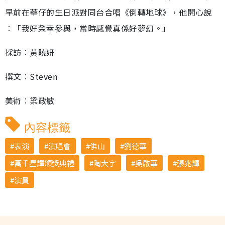
早前在華仔的生日派對同台合唱《倒轉地球》，他開心說
︰「我好榮幸參與，當時感覺真係好夢幻。」
採訪︰黃曉妍
撰文︰Steven
美術︰梁政敏
內容標籤
表演
演唱會
佛山
劉德華
萬千星輝頒獎典禮
陶大宇
吳啟華
張兆輝
演員