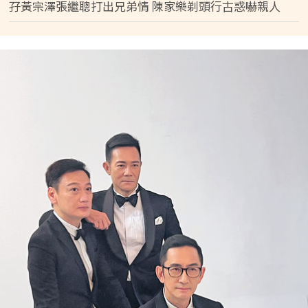
孖黃宗澤張繼聰打出兄弟情 陳家樂剃頭行古惑嚇親人