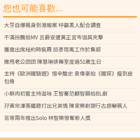
您也可能喜歡...
大牙自爆親身到港報案 呼籲黑人配合調查
不滿扮醜拍MV 呂爵安遭黃正宜岑珈其夾擊
獲邀出席紐約時裝周 邱彥筒寓工作於集郵
撇甩老公囝囝 陳慧琳排舞室度過51歲生日
主持《歐洲鐵騎遊》憶辛酸史 袁偉豪拍《鐵探》瘦到皮
包骨
小鮮肉初嘗主持滋味 王智騫范麒智願拍BL劇
孖黃宗澤張繼聰打出兄弟情 陳家樂剃頭行古惑嚇親人
苦等兩年推出Solo 林智樂恨奪新人獎