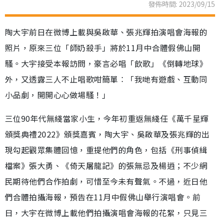
發佈時間: 2023/09/15
陶大宇前日在微博上載與吳啟華、張兆輝拍演唱會海報的
照片，原來三位「師奶殺手」將於11月中合體假佛山開
騷。大宇接受本報訪問，豪言必唱「飲歌」《倒轉地球》
外，又透露三人不止唱歌咁簡單︰「我哋有遊戲、互動同
小品劇，開開心心做場騷！」
三位90年代無綫當家小生，今年初重返無綫任《萬千星輝
頒獎典禮2022》頒獎嘉賓，陶大宇、吳啟華及張兆輝的出
現勾起觀眾集體回憶，重提他們的角色，包括《刑事偵緝
檔案》張大勇、《倚天屠龍記》的張無忌及楊逍；不少網
民期待他們合作拍劇，可惜至今未有聲氣。不過，近日他
們合體拍攝海報，預告在11月中假佛山舉行演唱會。前
日，大宇在微博上載他們拍攝演唱會海報的花絮，只見三