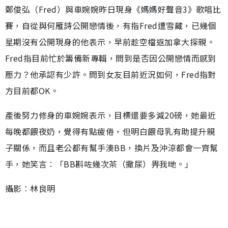
鄭俊弘（Fred）與車婉婉昨日現身《媽媽好聲音3》歌唱比
賽，自從與何雁詩公開戀情後，有指Fred遭雪藏，已幾個
星期沒有公開現身的他表示，早前趁空檔返加拿大探親。
Fred指目前忙於籌備新專輯，問到是否因公開戀情而感到
壓力？他承認有少許。問到女友目前近況如何，Fred指對
方目前都OK。
產後努力修身的車婉婉表示，目標還要多減20磅，她最近
每晚都餵夜奶，覺得有點疲倦，但明白餵母乳有助提升親
子關係，而且老公都有幫手湊BB，換片及沖涼都會一齊幫
手，她笑言︰「BB斟咗幾次茶（撒尿）畀我哋。」
攝影︰林良明