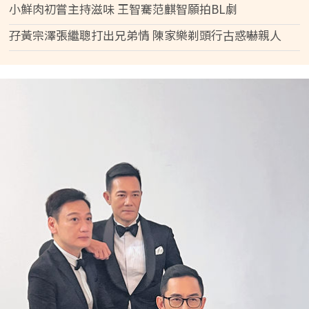
小鮮肉初嘗主持滋味 王智騫范麒智願拍BL劇
孖黃宗澤張繼聰打出兄弟情 陳家樂剃頭行古惑嚇親人