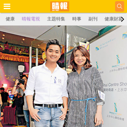
健康
晴報電視
主題特集
時事
副刊
健康財富