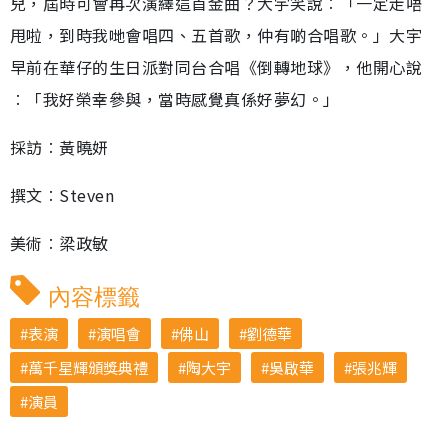
兒，屆時可會再次演繹這首金曲？大宇笑說︰「一定走唔
甩啦，到時我哋會唱四、五首歌，仲有啲合唱歌。」大宇
早前在華仔的生日派對同台合唱《倒轉地球》，他開心說
︰「我好榮幸參與，當時感覺真係好夢幻。」
採訪︰黃曉妍
撰文︰Steven
美術︰梁政敏
內容標籤
表演
演唱會
佛山
劉德華
萬千星輝頒獎典禮
陶大宇
吳啟華
張兆輝
演員