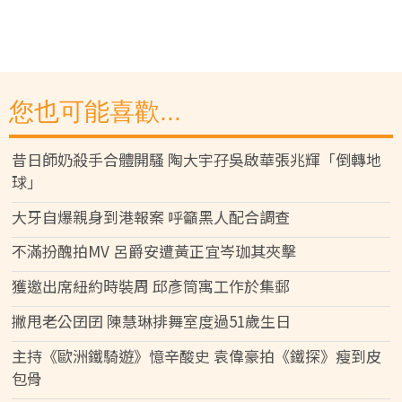
您也可能喜歡...
昔日師奶殺手合體開騷 陶大宇孖吳啟華張兆輝「倒轉地
球」
大牙自爆親身到港報案 呼籲黑人配合調查
不滿扮醜拍MV 呂爵安遭黃正宜岑珈其夾擊
獲邀出席紐約時裝周 邱彥筒寓工作於集郵
撇甩老公囝囝 陳慧琳排舞室度過51歲生日
主持《歐洲鐵騎遊》憶辛酸史 袁偉豪拍《鐵探》瘦到皮
包骨