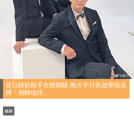
昔日師奶殺手合體開騷 陶大宇孖吳啟華張兆
輝「倒轉地球」
娛樂