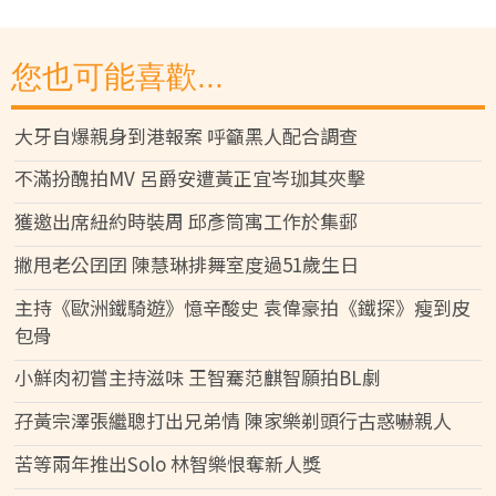
您也可能喜歡...
大牙自爆親身到港報案 呼籲黑人配合調查
不滿扮醜拍MV 呂爵安遭黃正宜岑珈其夾擊
獲邀出席紐約時裝周 邱彥筒寓工作於集郵
撇甩老公囝囝 陳慧琳排舞室度過51歲生日
主持《歐洲鐵騎遊》憶辛酸史 袁偉豪拍《鐵探》瘦到皮
包骨
小鮮肉初嘗主持滋味 王智騫范麒智願拍BL劇
孖黃宗澤張繼聰打出兄弟情 陳家樂剃頭行古惑嚇親人
苦等兩年推出Solo 林智樂恨奪新人獎