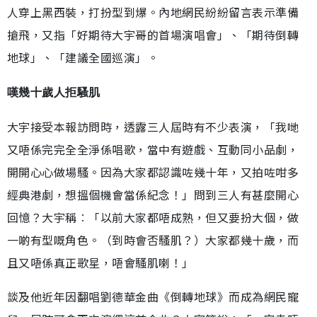
人穿上黑西裝，打扮型到爆。內地網民紛紛留言表示準備
搶飛，又指「好期待大宇哥的首場演唱會」、「期待倒轉
地球」、「建議全國巡演」。
嘆幾十歲人拒騷肌
大宇接受本報訪問時，透露三人屆時有不少表演，「我哋
又唔係完完全全淨係唱歌，當中有遊戲、互動同小品劇，
開開心心做場騷。因為大家都認識咗幾十年，又拍咗咁多
經典港劇，想搵個機會當係紀念！」問到三人有甚麼開心
回憶？大宇稱︰「以前大家都唔成熟，但又要扮大個，做
一啲有型嘅角色。（到時會否騷肌？）大家都幾十歲，而
且又唔係真正歌星，唔會騷肌喇！」
談及他近年因翻唱劉德華金曲《倒轉地球》而成為網民寵