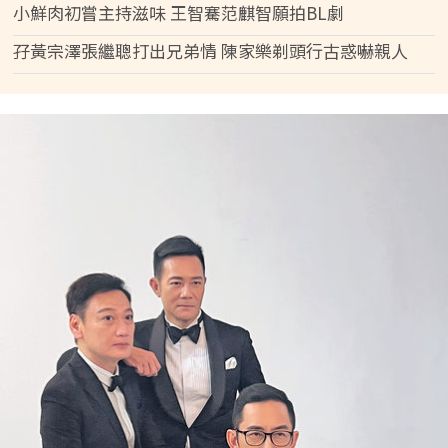
小鮮肉初嘗主持滋味 王智騫范麒智願拍BL劇
孖黃宗澤張繼聰打出兄弟情 陳家樂剃頭行古惑嚇親人