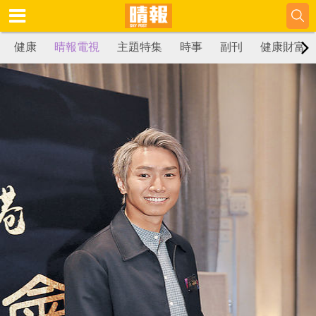
健康
晴報電視
主題特集
時事
副刊
健康財富