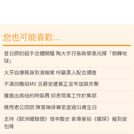
您也可能喜歡...
昔日師奶殺手合體開騷 陶大宇孖吳啟華張兆輝「倒轉地
球」
大牙自爆親身到港報案 呼籲黑人配合調查
不滿扮醜拍MV 呂爵安遭黃正宜岑珈其夾擊
獲邀出席紐約時裝周 邱彥筒寓工作於集郵
撇甩老公囝囝 陳慧琳排舞室度過51歲生日
主持《歐洲鐵騎遊》憶辛酸史 袁偉豪拍《鐵探》瘦到皮
包骨