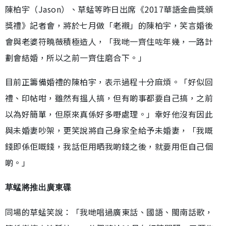
陳柏宇（Jason）、草蜢等昨日出席《2017華語金曲獎頒
獎禮》記者會，將於七月做「老襯」的陳柏宇，笑言婚後
會與老婆符曉薇積極造人，「我哋一齊住咗年幾，一路計
劃會結婚，所以之前一齊住磨合下。」
目前正籌備婚禮的陳柏宇，表示過程十分麻煩。「好似回
禮、印帖咁，雖然有搵人搞，但有啲事都要自己搞，之前
以為好簡單，但原來真係好多嘢處理。」幸好他沒有因此
與未婚妻吵架，更笑說將自己身家全給予未婚妻，「我嘅
錢即係佢嘅錢，我話佢用晒我啲錢之後，就要用佢自己個
啲。」
草蜢將推出廣東碟
同場的草蜢笑說：「我哋唱過廣東話、國語、閩南話歌，