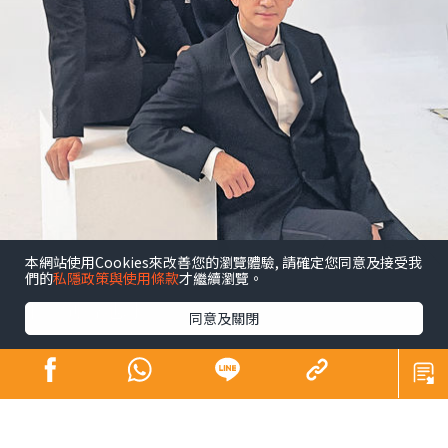
本網站使用Cookies來改善您的瀏覽體驗, 請確定您同意及接受我
們的
私隱政策與使用條款
才繼續瀏覽。
昔日師奶殺手合體開騷 陶大宇孖吳啟華張兆
輝「倒轉地球」
同意及關閉
娛樂