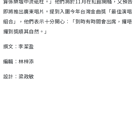
算係樂壇中流砥柱。」他們將於11月在紅館開騷，又預告
即將推出廣東唱片。提到入圍今年台灣金曲獎「最佳演唱
組合」，他們表示十分開心︰「到時有時間會出席，攞唔
攞到獎順其自然。」
撰文︰李潔盈
編輯︰林梓添
設計︰梁政敏