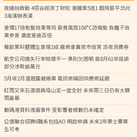
夜繽紛啟動 4招谷經濟丁財旺 港鐵票5送1 戲飛最平35元
3海濱辦表演
差價17倍乾髮效果等同 最貴風筒108°C恐傷髮 負離子效
果參差 濃度差逾百倍
餐飲業料整體生意增2成 廠商會冀夜市恒常 派夜消費券
航空公司遺失行李賠償不一 準則欠透明 首8月61宗投訴
部分涉款逾萬元
5月收2月漫遊震撼帳單 電訊商稱因供應商延遲
紅雨又來石澳道再塌山泥一度全封 未來兩三日仍有大驟
雨雷暴
數碼港資料洩漏事件 受影響者總數仍未確定
公僕聯合招聘6職系包括AO 明起申請 未來2年學士畢業
生可考