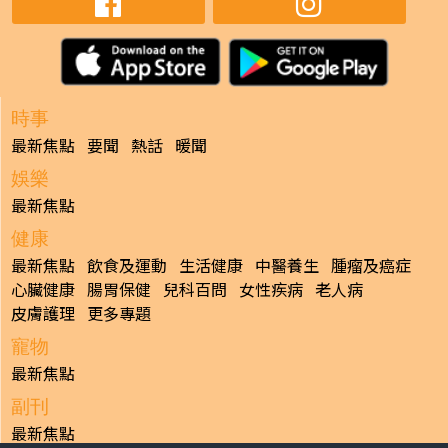
時事
最新焦點
要聞
熱話
暖聞
娛樂
最新焦點
健康
最新焦點
飲食及運動
生活健康
中醫養生
腫瘤及癌症
心臟健康
腸胃保健
兒科百問
女性疾病
老人病
皮膚護理
更多專題
寵物
最新焦點
副刊
最新焦點