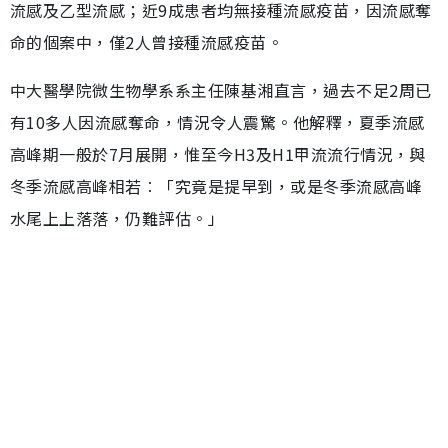
流感及乙型流感；近9成患者均無接種流感疫苗，因流感奪
命的個案中，僅2人曾接種流感疫苗。
中大醫學院微生物學系系主任陳基湘直言，過去不足2周已
有10多人因流感奪命，情況令人震驚。他解釋，夏季流感
高峰期一般於7月展開，惟至今H3及H1甲流流行情況，與
冬季流感高峰相若︰「究竟是提早到，或是冬季流感高峰
水尾上上落落，仍難評估。」