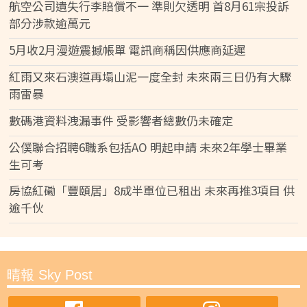
航空公司遺失行李賠償不一 準則欠透明 首8月61宗投訴
部分涉款逾萬元
5月收2月漫遊震撼帳單 電訊商稱因供應商延遲
紅雨又來石澳道再塌山泥一度全封 未來兩三日仍有大驟
雨雷暴
數碼港資料洩漏事件 受影響者總數仍未確定
公僕聯合招聘6職系包括AO 明起申請 未來2年學士畢業
生可考
房協紅磡「豐頤居」8成半單位已租出 未來再推3項目 供
逾千伙
晴報 Sky Post