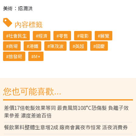
美術：招潤洪
內容標籤
社會民生
經濟
零售
電影
展覽
商場
港鐵
陳茂波
英超
國慶
旅發局
M+
您也可能喜歡...
差價17倍乾髮效果等同 最貴風筒108°C恐傷髮 負離子效
果參差 濃度差逾百倍
餐飲業料整體生意增2成 廠商會冀夜市恒常 派夜消費券