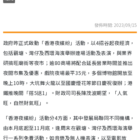
發佈時間: 2023/09/15
政府昨正式啟動「香港夜繽紛」活動，以4招谷起夜經濟，
包括觀塘、灣仔及西環海濱舉辦連場活動及表演，與業界
研搞旺廟街等夜市；逾80商場將配合延長營業時間並推出
夜間市集及優惠，戲院夜場最平35元，多個博物館開放至
晚上10時，大坑舞火龍以至國慶煙花等節日慶祝復辦；港
鐵推晚間「搭5送1」。財政司司長陳茂波期望，「人氣
旺，自然財氣旺」。
「香港夜繽紛」活動分4方面，其中發展局聯同不同機構，
由本月底起至11月底，逢周末在觀塘、灣仔及西環海濱舉
行一系列免費活動，如音樂及無人機表演，以至電影放