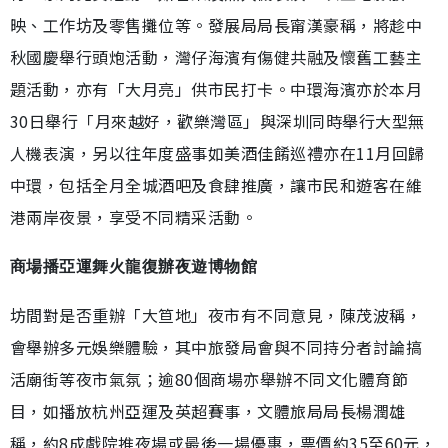
映、工作坊及零售攤位等。發展局局長甯漢豪稱，將趁中
秋國慶舉行頭炮活動，灣仔海濱有傷健共融及懷舊工藝主
題活動，亦有「大月亮」供市民打卡。中環海濱亦於本月
30日舉行「月來越好，歡樂灣區」與深圳同時舉行大型無
人機表演，另以往年度盛事如美酒佳餚巡禮亦在11月回歸
中環，包括全月全城酒吧及食肆推廣，讓市民和遊客在維
港兩岸夜景，享受不同精采活動。
商場播亞運舞火龍復辦夜遊博物館
坊間對是否重辦「大笪地」夜市有不同意見，陳茂波稱，
會舉辦多元娛樂體驗，其中旅發局會與不同持分者討論搞
活廟街等夜市氣氛；逾80個商場亦舉辦不同文化體育節
目，如播放杭州亞運及英超賽事，文體旅局局長楊潤雄
稱，約8成戲院推夜場或最後一場優惠，票價約35至60元，