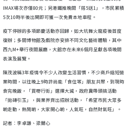
IMAX場次亦僅80元；另港鐵推晚間「搭5送1」，市民累積
5次10時半後出閘即可獲一次免費本地車程。
疫下停辦的多項節慶活動亦回歸，如大坑舞火龍疫後首度
復辦；多間博物館及戲院亦安排不同文化藝術體驗，其中
西九M+舉行夜間展廳，大館亦在未來6個月呈獻各項晚間
表演及展覽。
陳茂波稱3年疫情令不少人改變生活習慣，不少商戶縮短營
業時間，以往晚上9時許尚能「食住等」朋友共聚，到現時
食完晚飯，「買嘢行街」選擇大減，政府冀帶頭搞活動
「拋磚引玉」，與業界齊出招辦活動，「希望市民大眾多
啲走動，熱鬧啲，大家開心啲，人氣旺，自然財氣旺」。
記者︰李卓謙、梁薾心