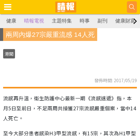
健康
晴報電視
主題特集
時事
副刊
健康財富
兩周內爆27宗嚴重流感 14人死
港聞
發佈時間: 2017/05/19
流感再升溫，衞生防護中心最新一期《流感速遞》指，本
月5日至前日，不足兩周共接獲27宗流感嚴重個案，當中14
人死亡。
至今大部分患者感染H3甲型流感，有15宗，其次為H1甲型