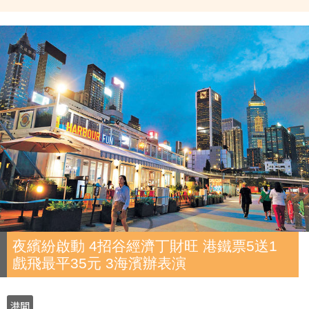
夜繽紛啟動 4招谷經濟丁財旺 港鐵票5送1
戲飛最平35元 3海濱辦表演
港聞