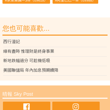
您也可能喜歡...
西行漫記
緣有盡時 惟理財是終身事業
新地跌幅過分 可趁機低吸
美國聯儲局 年內加息預期續降
晴報 Sky Post