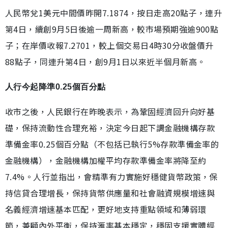
人民幣兌1美元中間價昨開7.1874，按日走高20點子，連升
第4日，續創9月5日後逾一周新高，較市場預期強逾900點
子；在岸價收報7.2701，較上個交易日4時30分收盤價升
88點子，同連升第4日，創9月1日以來近半個月新高。
人行今起降準0.25個百分點
收市之後，人民銀行在昨晚表示，為鞏固經濟回升向好基
礎，保持流動性合理充裕，決定今日起下調金融機構存款
準備金率0.25個百分點（不包括已執行5%存款準備金率的
金融機構），金融機構加權平均存款準備金率將降至約
7.4%。人行並指出，會精準有力實施好穩健貨幣政策，保
持信貸合理增長，保持貨幣供應量和社會融資規模增速與
名義經濟增速基本匹配，更好地支持重點領域和薄弱環
節，兼顧內外平衡，保持滙率基本穩定，穩固支援實體經