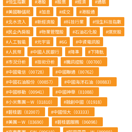
恒生指數
港股
股票
經濟
通脹
美國聯儲局
加息
成交
港股通
北水流入
新經濟股
科技行業
恒生科技指數
民企內房股
物業管理股
石油石化股
煤炭股
人工智能
元宇宙
6G
中資電訊股
人民幣
中國人民銀行
降準
下降軌
市況分析
技術分析
騰訊控股（00700）
中國電信（00728）
中國聯通（00762）
中國石油股份（00857）
中國海洋石油（00883）
中國移動（00941）
中國神華（01088）
小米集團－W（01810）
融創中國（01918）
碧桂園（02007）
中國恒大（03333）
美團－W（03690）
碧桂園服務（06098）
京東集團—SW（09618）
阿里巴巴－W（09988）