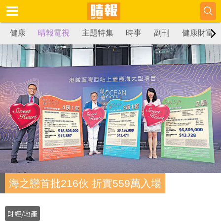
健康
晴報電視
主題特集
時事
副刊
健康財富
海之戀首批216伙 折實559萬入場
財經/地產