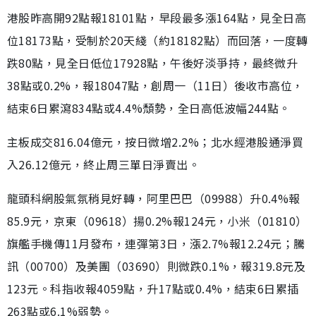
港股昨高開92點報18101點，早段最多漲164點，見全日高
位18173點，受制於20天綫（約18182點）而回落，一度轉
跌80點，見全日低位17928點，午後好淡爭持，最終微升
38點或0.2%，報18047點，創周一（11日）後收市高位，
結束6日累瀉834點或4.4%頹勢，全日高低波幅244點。
主板成交816.04億元，按日微增2.2%；北水經港股通淨買
入26.12億元，終止周三單日淨賣出。
龍頭科網股氣氛稍見好轉，阿里巴巴（09988）升0.4%報
85.9元，京東（09618）揚0.2%報124元，小米（01810）
旗艦手機傳11月發布，連彈第3日，漲2.7%報12.24元；騰
訊（00700）及美團（03690）則微跌0.1%，報319.8元及
123元。科指收報4059點，升17點或0.4%，結束6日累插
263點或6.1%弱勢。