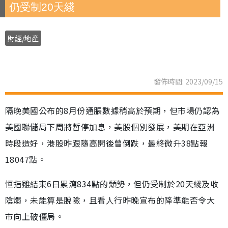
仍受制20天綫
財經/地產
發佈時間: 2023/09/15
隔晚美國公布的8月份通脹數據稍高於預期，但市場仍認為
美國聯儲局下周將暫停加息，美股個別發展，美期在亞洲
時段造好，港股昨跟隨高開後曾倒跌，最終微升38點報
18047點。
恒指雖結束6日累瀉834點的頹勢，但仍受制於20天綫及收
陰燭，未能算是脫險，且看人行昨晚宣布的降準能否令大
市向上破僵局。