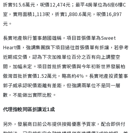
折實915.6萬元，呎價12,474元；最平4房單位為6座6樓C
室，實用面積1,113呎，折實1,880.6萬元，呎價16,897
元。
長實地產執行董事趙國雄稱，項目首張價單為Sweet
Heart價，強調集團旗下項目過往首張價單有折讓，若參考
近期成交價，認為下次加推單位百分之百有向上調整空
間，加幅未定。項目首批折實呎價與今年初新世界發展柏
傲灣首批折實價1.52萬元，略高約4％。長實地產投資董事
郭子威承認呎價距離有差距，但強調兩單位不是同一層
數，不能做出實際比較。
代理指較同區折讓近1成
另外，發展商日前公布提供按揭優惠予買家，配合即供付