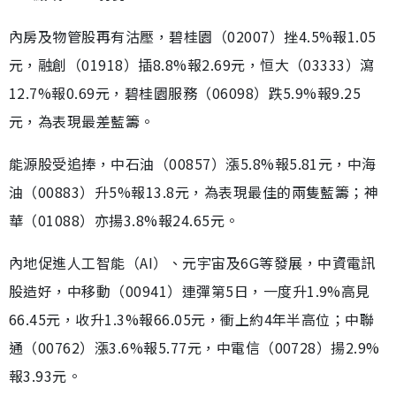
內房及物管股再有沽壓，碧桂園（02007）挫4.5%報1.05
元，融創（01918）插8.8%報2.69元，恒大（03333）瀉
12.7%報0.69元，碧桂園服務（06098）跌5.9%報9.25
元，為表現最差藍籌。
能源股受追捧，中石油（00857）漲5.8%報5.81元，中海
油（00883）升5%報13.8元，為表現最佳的兩隻藍籌；神
華（01088）亦揚3.8%報24.65元。
內地促進人工智能（AI）、元宇宙及6G等發展，中資電訊
股造好，中移動（00941）連彈第5日，一度升1.9%高見
66.45元，收升1.3%報66.05元，衝上約4年半高位；中聯
通（00762）漲3.6%報5.77元，中電信（00728）揚2.9%
報3.93元。