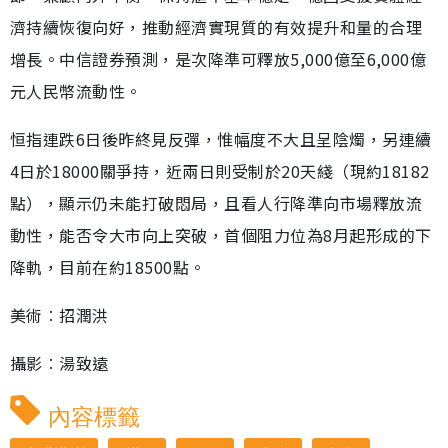
濟持續恢復向好，推動經濟實現質的有效提升和量的合理
增長。中信證券預測，是次降準可釋放5,000億至6,000億
元人民幣流動性。
恒指連跌6日後昨終見反彈，惟幅度不大且呈陰燭，另連續
4日於18000關爭持，近兩日則受制於20天綫（現約18182
點），顯示仍未能打破悶局，且看人行降準向市場釋放流
動性，能否令大市向上突破，首個阻力位為8月起形成的下
降軌，目前在約18500點。
美術︰招潤洪
攝影︰湯致遠
內容標籤