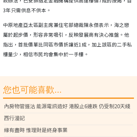
款辦法，已安排指定金融機構提供高達樓價7成的按揭，首
3年只需供息不供本。
中原地產亞太區副主席兼住宅部總裁陳永傑表示，海之戀
屬於起步價，形容非常吸引，反映發展商有決心推盤。他
指出，首批價單比同區市價折讓近1成，加上該區的二手私
樓量少，相信市民均會集中於一手樓。
您也可能喜歡...
內房物管捱沽 能源電訊造好 港股止6連跌 仍受制20天綫
西行漫記
緣有盡時 惟理財是終身事業