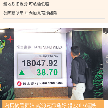
新地跌幅過分 可趁機低吸
美國聯儲局 年內加息預期續降
內房物管捱沽 能源電訊造好 港股止6連跌