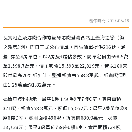
發佈時間: 2017/05/18
長實地產及港鐵合作的荃灣港鐵荃灣西站上蓋海之戀（海
之戀第3期）昨日正式公布價單。首張價單提供216伙，涵
蓋1房至4房單位，以2房及3房佔多數，簡單定價由698.5萬
至2,598.7萬元，價單呎價15,593至22,819元，若以180天
即供最高20％折扣計，整批折實由558.8萬起，折實呎價則
由1.25萬至約1.82萬元。
據簡單資料顯示，最平1房單位為9座7樓C室，實用面積
371呎，折實558.8萬元，呎價15,062元；最平2房單位為9
座6樓D室，實用面積496呎，折實價680.9萬元，呎價
13,728元；最平3房單位為9座6樓E室，實用面積734呎，