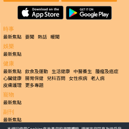
時事
最新焦點
要聞
熱話
暖聞
娛樂
最新焦點
健康
最新焦點
飲食及運動
生活健康
中醫養生
腫瘤及癌症
心臟健康
腸胃保健
兒科百問
女性疾病
老人病
皮膚護理
更多專題
寵物
最新焦點
副刊
最新焦點
本網站使用Cookies來改善您的瀏覽體驗, 請確定您同意及接受我