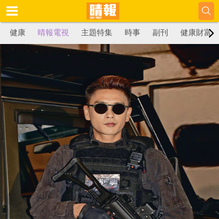
健康
晴報電視
主題特集
時事
副刊
健康財富