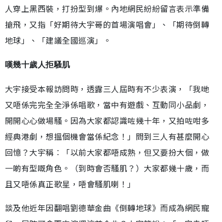
人穿上黑西裝，打扮型到爆。內地網民紛紛留言表示準備
搶飛，又指「好期待大宇哥的首場演唱會」、「期待倒轉
地球」、「建議全國巡演」。
嘆幾十歲人拒騷肌
大宇接受本報訪問時，透露三人屆時有不少表演，「我哋
又唔係完完全全淨係唱歌，當中有遊戲、互動同小品劇，
開開心心做場騷。因為大家都認識咗幾十年，又拍咗咁多
經典港劇，想搵個機會當係紀念！」問到三人有甚麼開心
回憶？大宇稱︰「以前大家都唔成熟，但又要扮大個，做
一啲有型嘅角色。（到時會否騷肌？）大家都幾十歲，而
且又唔係真正歌星，唔會騷肌喇！」
談及他近年因翻唱劉德華金曲《倒轉地球》而成為網民寵