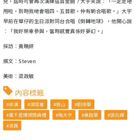
兒，屆時可會再次演繹這首金曲？大宇笑說︰「一定走唔
甩啦，到時我哋會唱四、五首歌，仲有啲合唱歌。」大宇
早前在華仔的生日派對同台合唱《倒轉地球》，他開心說
︰「我好榮幸參與，當時感覺真係好夢幻。」
採訪︰黃曉妍
撰文︰Steven
美術︰梁政敏
內容標籤
表演
演唱會
佛山
劉德華
萬千星輝頒獎典禮
陶大宇
吳啟華
張兆輝
演員