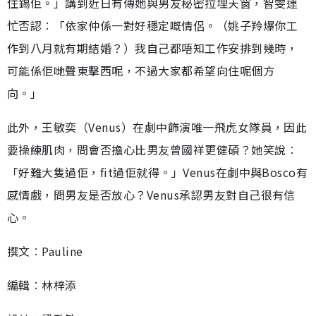
住錫佢。」講到近日有傳她與男友秘密拉埋天窗，智雯連
忙否認︰「依家仲係一對好穩定嘅情侶。（姚子羚爆你工
作到八月就有期結婚？）我自己都唔知工作安排到幾時，
可能係佢哋聲東擊西呢，不過大家都希望向住呢個方
向。」
此外，王敏奕（Venus）在劇中飾演唯一飛虎女隊員，因此
要操練肌肉，問會否擔心比男友曾國祥更健碩？她笑說︰
「好難大隻過佢，fit過佢就得。」Venus在劇中與Bosco有
感情戲，問男友是否放心？Venus承認男友對自己很有信
心。
撰文︰Pauline
編輯︰林梓添