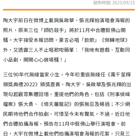
發佈時間: 2023/09/15
陶大宇前日在微博上載與吳啟華、張兆輝拍演唱會海報的
照片，原來三位「師奶殺手」將於11月中合體假佛山開
騷。大宇接受本報訪問，豪言必唱「飲歌」《倒轉地球》
外，又透露三人不止唱歌咁簡單︰「我哋有遊戲、互動同
小品劇，開開心心做場騷！」
三位90年代無綫當家小生，今年初重返無綫任《萬千星輝
頒獎典禮2022》頒獎嘉賓，陶大宇、吳啟華及張兆輝的出
現勾起觀眾集體回憶，重提他們的角色，包括《刑事偵緝
檔案》張大勇、《倚天屠龍記》的張無忌及楊逍；不少網
民期待他們合作拍劇，可惜至今未有聲氣。不過，近日他
們合體拍攝海報，預告在11月中假佛山舉行演唱會。前
日，大宇在微博上載他們拍攝演唱會海報的花絮，只見三