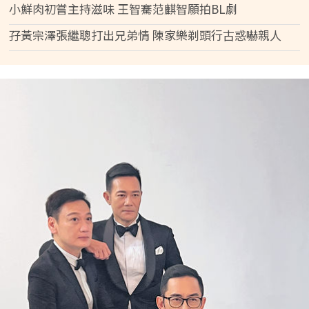
小鮮肉初嘗主持滋味 王智騫范麒智願拍BL劇
孖黃宗澤張繼聰打出兄弟情 陳家樂剃頭行古惑嚇親人