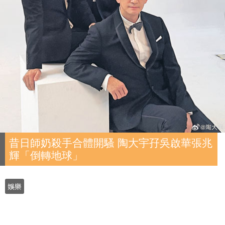
昔日師奶殺手合體開騷 陶大宇孖吳啟華張兆
輝「倒轉地球」
娛樂