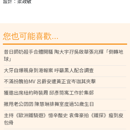
設計︰梁政敏
您也可能喜歡...
昔日師奶殺手合體開騷 陶大宇孖吳啟華張兆輝「倒轉地
球」
大牙自爆親身到港報案 呼籲黑人配合調查
不滿扮醜拍MV 呂爵安遭黃正宜岑珈其夾擊
獲邀出席紐約時裝周 邱彥筒寓工作於集郵
撇甩老公囝囝 陳慧琳排舞室度過51歲生日
主持《歐洲鐵騎遊》憶辛酸史 袁偉豪拍《鐵探》瘦到皮
包骨