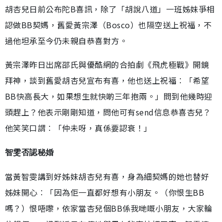
胡杏兒日前公布陀B喜訊，除了「胡說八道」一班姊妹爭相
認做BB契媽，舊愛黃宗澤（Bosco）也隔空送上祝福，不
過他坦承至今仍未親自恭喜對方。
黃宗澤昨日出席邵氏與優酷網的合拍劇《飛虎極戰》開鏡
拜神，談到舊愛胡杏兒宣布有喜，他也送上祝福︰「希望
BB快高長大，如果想生就快啲三年抱兩。」問到他幾時迎
頭趕上？他表示剛剛知道，問他可有send信息恭喜杏兒？
他笑笑口謂︰「仲未呀，真係要認衰！」
智雯否認秘婚
當黃智雯講到好姊妹胡杏兒有喜，身為細契媽的她也替好
姊妹開心︰「因為佢一直都好想有小朋友。（你恨生BB
嗎？）恨唔嚟，依家當杏兒個BB係我哋嘅小朋友，大家輪