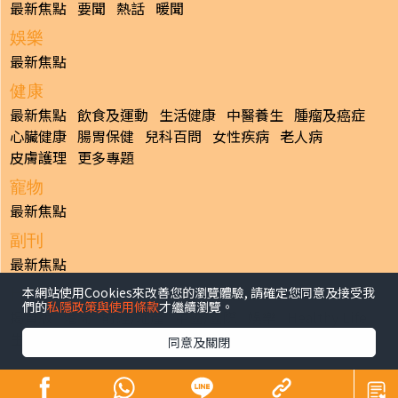
最新焦點
要聞
熱話
暖聞
娛樂
最新焦點
健康
最新焦點
飲食及運動
生活健康
中醫養生
腫瘤及癌症
心臟健康
腸胃保健
兒科百問
女性疾病
老人病
皮膚護理
更多專題
寵物
最新焦點
副刊
最新焦點
本網站使用Cookies來改善您的瀏覽體驗, 請確定您同意及接受我
日報
們的
私隱政策與使用條款
才繼續瀏覽。
揭頁版
港聞
財經/地產
中國/國際
娛樂
Healthy Life
生活副刊
親子/教育
體育
專題/人物
昔日晴報
同意及關閉
香港經濟日報版權所有©2026