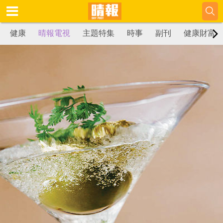
健康
晴報電視
主題特集
時事
副刊
健康財富