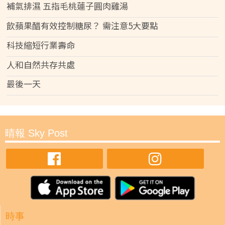
補氣排濕 五指毛桃蓮子圓肉雞湯
飲蘋果醋有效控制糖尿？ 需注意5大要點
科技縮短行業壽命
人和自然共存共處
最後一天
晴報 Sky Post
時事