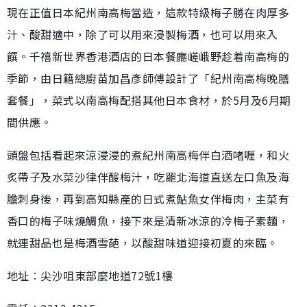
現在正值日本紀州南高梅當造，這款特級梅子勝在肉厚多
汁、酸甜適中，除了可以用來浸製梅酒，也可以用來入
饌。千禧新世界香港酒店的日本餐廳嵯峨野趁着南高梅的
季節，由日籍總廚苗加昌彥師傅設計了「紀州南高梅晚膳
套餐」，菜式以南高梅配搭其他日本食材，於5月及6月期
間供應。
頭盤包括看起來涼浸浸的煮紀州南高梅伴白酒啫喱，和火
炙帶子及水菜沙律伴酸梅汁，吃罷北海道直送左口魚及海
膽刺身後，再到高知縣產的日式煮鮎魚女伴梅肉，主菜有
香口的梅子味燒鯛魚，接下來是清新冰涼的冷梅子素麵，
就連甜品也是梅酒雪葩，以酸甜味道迎接初夏的來臨。
地址︰尖沙咀東部麼地道72號1樓