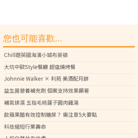
您也可能喜歡...
Chill遊英國海濱小城布萊頓
大坑中歐Style餐廳 超值燒烤餐
Johnnie Walker × 利苑 美酒配月餅
益生菌營養補充劑 個案支持效果顯著
補氣排濕 五指毛桃蓮子圓肉雞湯
飲蘋果醋有效控制糖尿？ 需注意5大要點
科技縮短行業壽命