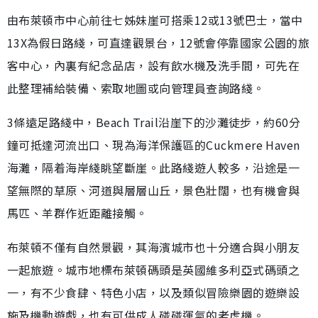
由布萊頓市中心前往七姊妹崖可搭乘12或13號巴士，當中
13X為假日路綫，可直達觀景台，12號會停靠國家公園的旅
客中心，內裏有紀念品店，設有飲水機及洗手間，可先在
此整理補給裝備、索取地圖或向管理員查詢路綫。
3條遠足路綫中，Beach Trail沿崖下的沙灘徒步，約60分
鐘可抵達河流出口、現為海洋保護區的Cuckmere Haven
海灘，隔着海岸綫眺望斷崖。此路綫遊人較多，沿途是一
望無際的草原、河道與層層山丘，景色壯闊，也有機會與
馬匹、羊群作近距離接觸。
布萊頓不僅有自然景觀，其海濱城市也十分適合與小朋友
一起旅遊。城市地標布萊頓碼頭是英國維多利亞式碼頭之
一，有不少食肆、特色小店，以及類似冒險樂園的遊樂設
施及機動遊戲，也有可供成人碰碰運氣的老虎機。