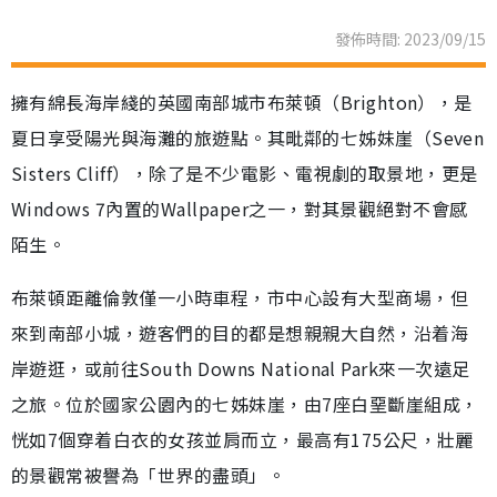
發佈時間: 2023/09/15
擁有綿長海岸綫的英國南部城市布萊頓（Brighton），是
夏日享受陽光與海灘的旅遊點。其毗鄰的七姊妹崖（Seven
Sisters Cliff），除了是不少電影、電視劇的取景地，更是
Windows 7內置的Wallpaper之一，對其景觀絕對不會感
陌生。
布萊頓距離倫敦僅一小時車程，市中心設有大型商場，但
來到南部小城，遊客們的目的都是想親親大自然，沿着海
岸遊逛，或前往South Downs National Park來一次遠足
之旅。位於國家公園內的七姊妹崖，由7座白堊斷崖組成，
恍如7個穿着白衣的女孩並肩而立，最高有175公尺，壯麗
的景觀常被譽為「世界的盡頭」。