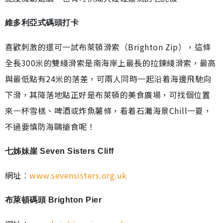
維多利亞式碼頭打卡
喜歡刺激的還可一試布萊頓滑索（Brighton Zip），這條
全長300米的雙綫滑索是南海岸上最長的拉鍊綫滑索，最高
與最低點有24米的落差，可兩人同時一起沿着海邊飛馳向
下滑，其降落地點正好是布萊頓的美食廣場，可找個位置
來一杯雪榚、啤酒或炸魚薯條，看着石灘海景Chill一夏，
不過要慎防海鷗搶食呢！
七姊妹崖 Seven Sisters Cliff
網址︰
www.sevensisters.org.uk
布萊頓碼頭 Brighton Pier