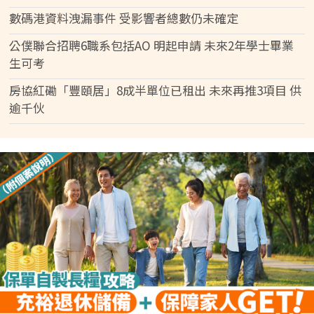
數碼港資料洩漏事件 受影響者總數仍未確定
公僕聯合招聘6職系包括AO 明起申請 未來2年學士畢業
生可考
房協紅磡「豐頤居」8成半單位已租出 未來再推3項目 供
逾千伙