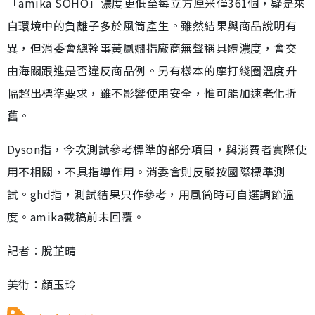
「amika SOHO」濃度更低至每立方厘米僅361個，疑是來
自環境中的負離子多於風筒產生。雖然結果與商品說明有
異，但消委會總幹事黃鳳嫺指廠商無聲稱具體濃度，會交
由海關跟進是否違反商品例。另有樣本的摩打綫圈溫度升
幅超出標準要求，雖不影響使用安全，惟可能加速老化折
舊。
Dyson指，今次測試參考標準的部分項目，與消費者實際使
用不相關，不具指導作用。消委會則反駁按國際標準測
試。ghd指，測試結果只作參考，用風筒時可自選調節溫
度。amika截稿前未回覆。
記者︰脫芷晴
美術：顏玉玲