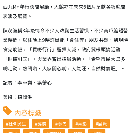
西九M+舉行夜間展廳，大館亦在未來6個月呈獻各項晚間
表演及展覽。
陳茂波稱3年疫情令不少人改變生活習慣，不少商戶縮短營
業時間，以往晚上9時許尚能「食住等」朋友共聚，到現時
食完晚飯，「買嘢行街」選擇大減，政府冀帶頭搞活動
「拋磚引玉」，與業界齊出招辦活動，「希望市民大眾多
啲走動，熱鬧啲，大家開心啲，人氣旺，自然財氣旺」。
記者︰李卓謙、梁薾心
美術：招潤洪
內容標籤
社會民生
經濟
零售
電影
展覽