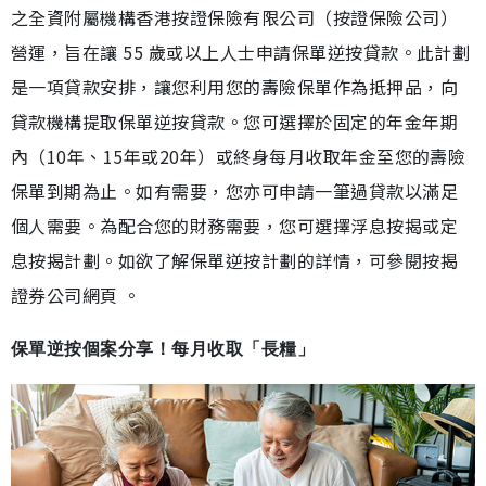
之全資附屬機構香港按證保險有限公司（按證保險公司）
營運，旨在讓 55 歲或以上人士申請保單逆按貸款。此計劃
是一項貸款安排，讓您利用您的壽險保單作為抵押品，向
貸款機構提取保單逆按貸款。您可選擇於固定的年金年期
內（10年、15年或20年）或終身每月收取年金至您的壽險
保單到期為止。如有需要，您亦可申請一筆過貸款以滿足
個人需要。為配合您的財務需要，您可選擇浮息按揭或定
息按揭計劃。如欲了解保單逆按計劃的詳情，可參閱按揭
證券公司網頁 。
保單逆按個案分享！每月收取「長糧」