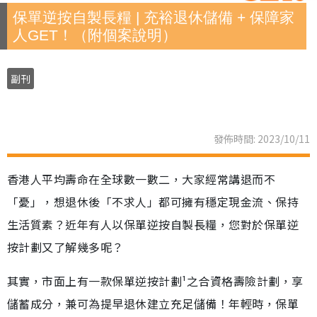
保單逆按自製長糧 | 充裕退休儲備 + 保障家
人GET！（附個案說明）
副刊
發佈時間: 2023/10/11
香港人平均壽命在全球數一數二，大家經常講退而不
「憂」，想退休後「不求人」都可擁有穩定現金流、保持
生活質素？近年有人以保單逆按自製長糧，您對於保單逆
按計劃又了解幾多呢？
其實，市面上有一款保單逆按計劃¹之合資格壽險計劃，享
儲蓄成分，兼可為提早退休建立充足儲備！年輕時，保單