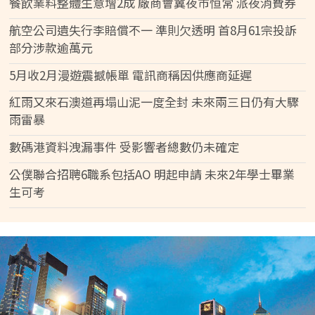
餐飲業料整體生意增2成 廠商會冀夜市恒常 派夜消費券
航空公司遺失行李賠償不一 準則欠透明 首8月61宗投訴
部分涉款逾萬元
5月收2月漫遊震撼帳單 電訊商稱因供應商延遲
紅雨又來石澳道再塌山泥一度全封 未來兩三日仍有大驟
雨雷暴
數碼港資料洩漏事件 受影響者總數仍未確定
公僕聯合招聘6職系包括AO 明起申請 未來2年學士畢業
生可考