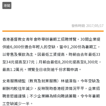
港聞
發佈時間: 2017/05/17
香港基督教女青年會昨舉辦暑期工招聘博覽，30間企業提
供逾6,000份適合年輕人的空缺，當中1,200份為暑期工，
以零售及餐飲為主。因最低工資提高，時薪由去年最低33
至34元提高至37元；月薪由最低8,200元提高至8,300元，
最高1.2萬元。博覽全日收到逾千份求職申請。
女青服務總監（教育及就業服務）林遠濠指，今年空缺及
薪酬均較往年減少，反映現時香港經濟情況平平，企業招
聘意慾趨謹慎；不少企業轉為傾向聘請兼職，令今年暑期
工空缺減少一半。