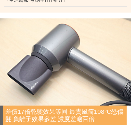
差價17倍乾髮效果等同 最貴風筒108°C恐傷
髮 負離子效果參差 濃度差逾百倍