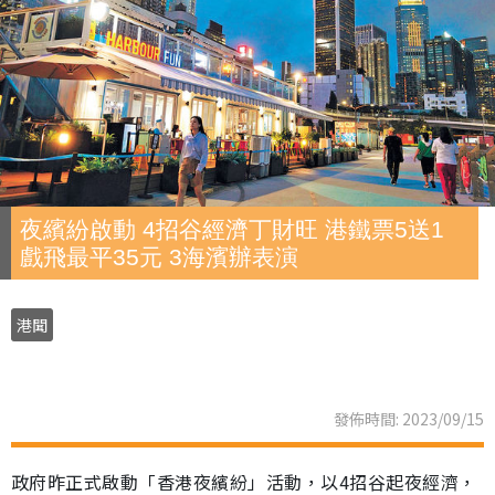
夜繽紛啟動 4招谷經濟丁財旺 港鐵票5送1
戲飛最平35元 3海濱辦表演
港聞
發佈時間: 2023/09/15
政府昨正式啟動「香港夜繽紛」活動，以4招谷起夜經濟，