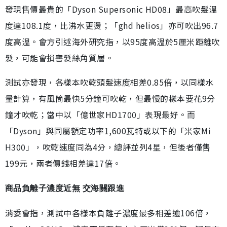
發現售價最貴的「Dyson Supersonic HD08」最高吹髮溫
度達108.1度，比沸水更燙；「ghd helios」亦可吹出96.7
度高溫。會方引述海外研究指，以95度高溫於5厘米距離吹
髮，可能會損害髮絲角質層。
測試亦發現，各樣本吹乾頭髮速度相差0.85倍，以同樣水
量計算，有風筒最快5分鐘可吹乾，但最慢的樣本要花9分
鐘才吹乾；當中以「億世家HD1700」表現最好。而
「Dyson」與同屬額定功率1,600瓦特或以下的「米家Mi
H300」，吹乾速度同為4分，總評並列4星，但後者僅售
199元，兩者價錢相差達17倍。
商品負離子濃度近無 交海關跟進
消委會指，測試中各樣本負離子濃度最多相差逾106倍，