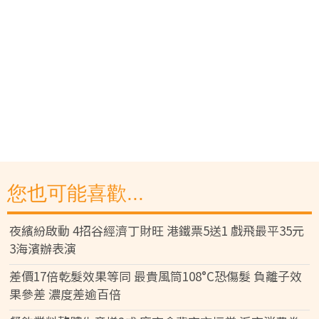
您也可能喜歡...
夜繽紛啟動 4招谷經濟丁財旺 港鐵票5送1 戲飛最平35元
3海濱辦表演
差價17倍乾髮效果等同 最貴風筒108°C恐傷髮 負離子效
果參差 濃度差逾百倍