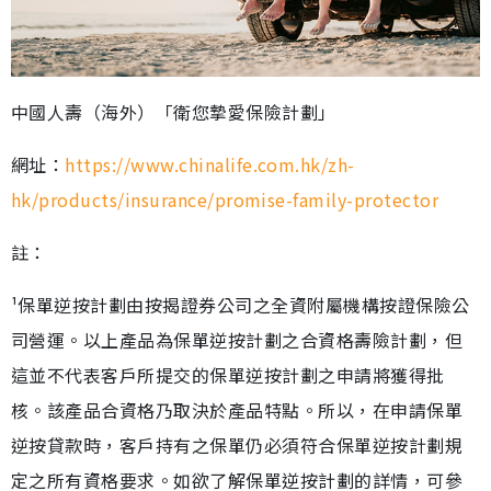
中國人壽（海外）「衛您摯愛保險計劃」
網址：
https://www.chinalife.com.hk/zh-
hk/products/insurance/promise-family-protector
註：
¹保單逆按計劃由按揭證券公司之全資附屬機構按證保險公
司營運。以上產品為保單逆按計劃之合資格壽險計劃，但
這並不代表客戶所提交的保單逆按計劃之申請將獲得批
核。該產品合資格乃取決於產品特點。所以，在申請保單
逆按貸款時，客戶持有之保單仍必須符合保單逆按計劃規
定之所有資格要求。如欲了解保單逆按計劃的詳情，可參