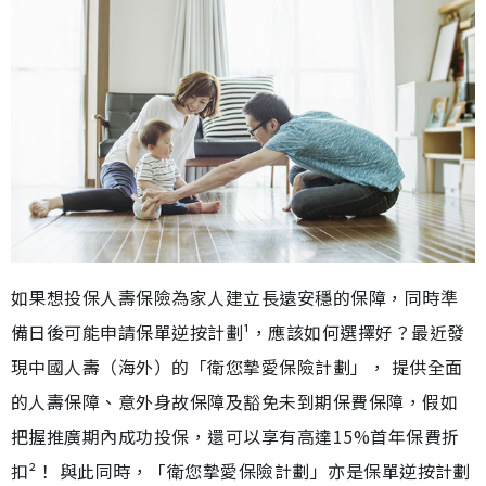
如果想投保人壽保險為家人建立長遠安穩的保障，同時準
備日後可能申請保單逆按計劃¹，應該如何選擇好？最近發
現中國人壽（海外）的「衛您摯愛保險計劃」， 提供全面
的人壽保障、意外身故保障及豁免未到期保費保障，假如
把握推廣期內成功投保，還可以享有高達15%首年保費折
扣²！ 與此同時，「衛您摯愛保險計劃」亦是保單逆按計劃