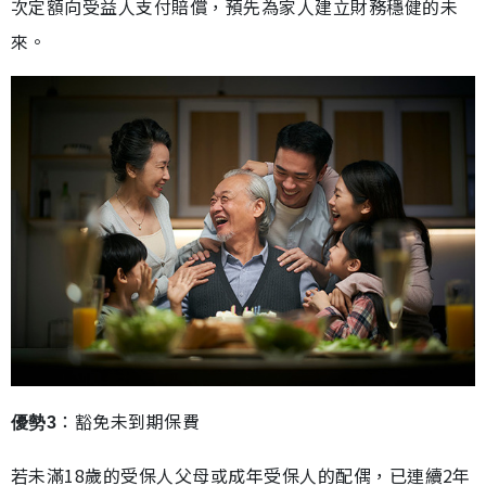
次定額向受益人支付賠償，預先為家人建立財務穩健的未
來。
：豁免未到期保費
優勢3
若未滿18歲的受保人父母或成年受保人的配偶，已連續2年