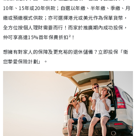
10年、15年或20年供款；自選以年繳、半年繳、季繳、月
繳或預繳模式供款；亦可選擇港元或美元作為保單貨幣，
全方位按個人理財需要而行！而家於推廣期內成功投保，
仲可享高達15%首年保費折扣²！
想擁有對家人的保障及更充裕的退休儲備？立即投保「衛
您摯愛保險計劃」。