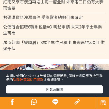
紅雨又來石澳道再塌山泥一度全封 未來兩三日仍有大驟
雨雷暴
數碼港資料洩漏事件 受影響者總數仍未確定
公僕聯合招聘6職系包括AO 明起申請 未來2年學士畢業
生可考
房協紅磡「豐頤居」8成半單位已租出 未來再推3項目 供
逾千伙
本網站使用Cookies來改善您的瀏覽體驗, 請確定您同意及接受我
們的
私隱政策與使用條款
才繼續瀏覽。
同意及關閉