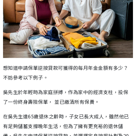
想知道申請保單逆按貸款可獲得的每月年金金額有多少？
不妨參考以下例子。
吳先生於年輕時為家庭拼搏，作為家中的經濟支柱，投保
了一份終身壽險保單， 並已繳清所有保費。
在吳先生達65歲退休之齡時，子女已長大成人，雖然他已
有足夠儲蓄支撐晚年生活，但為了擁有更充裕的退休儲
備，吳先生申請保單逆按貸款，並選擇定息按揭計劃及20