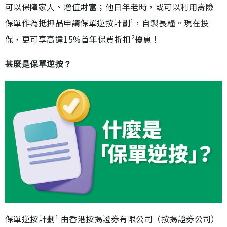
可以保障家人、增值財富；他日年老時，或可以利用壽險
保單作為抵押品申請保單逆按計劃¹，自製長糧。現在投
保，更可享高達15%首年保費折扣²優惠！
甚麼是保單逆按？
保單逆按計劃¹ 由香港按揭證券有限公司（按揭證券公司）