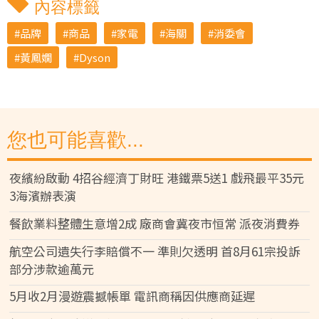
內容標籤
品牌
商品
家電
海關
消委會
黃鳳嫺
Dyson
您也可能喜歡...
夜繽紛啟動 4招谷經濟丁財旺 港鐵票5送1 戲飛最平35元
3海濱辦表演
餐飲業料整體生意增2成 廠商會冀夜市恒常 派夜消費券
航空公司遺失行李賠償不一 準則欠透明 首8月61宗投訴
部分涉款逾萬元
5月收2月漫遊震撼帳單 電訊商稱因供應商延遲