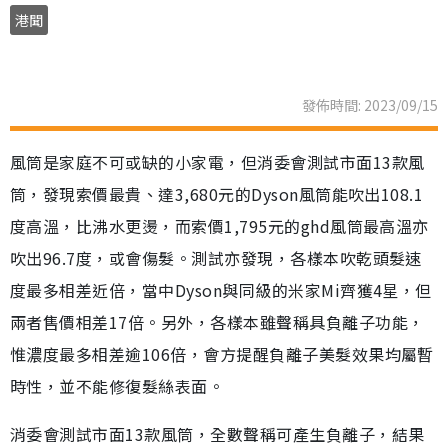
港聞
發佈時間: 2023/09/15
風筒是家庭不可或缺的小家電，但消委會測試市面13款風
筒，發現索價最貴、達3,680元的Dyson風筒能吹出108.1
度高溫，比沸水更燙，而索價1,795元的ghd風筒最高溫亦
吹出96.7度，或會傷髮。測試亦發現，各樣本吹乾頭髮速
度最多相差近倍，當中Dyson與同級的米家Mi齊獲4星，但
兩者售價相差17倍。另外，各樣本雖聲稱具負離子功能，
惟濃度最多相差逾106倍，會方提醒負離子美髮效果均屬暫
時性，並不能修復髮絲表面。
消委會測試市面13款風筒，全數聲稱可產生負離子，結果