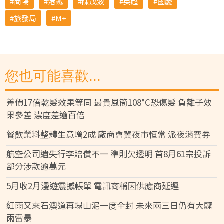
商場
港鐵
陳茂波
英超
國慶
旅發局
M+
您也可能喜歡...
差價17倍乾髮效果等同 最貴風筒108°C恐傷髮 負離子效
果參差 濃度差逾百倍
餐飲業料整體生意增2成 廠商會冀夜市恒常 派夜消費券
航空公司遺失行李賠償不一 準則欠透明 首8月61宗投訴
部分涉款逾萬元
5月收2月漫遊震撼帳單 電訊商稱因供應商延遲
紅雨又來石澳道再塌山泥一度全封 未來兩三日仍有大驟
雨雷暴