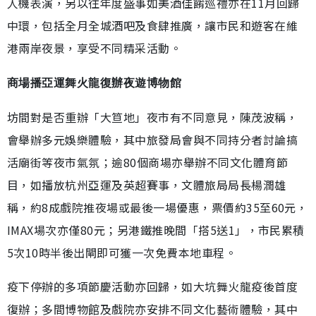
人機表演，另以往年度盛事如美酒佳餚巡禮亦在11月回歸
中環，包括全月全城酒吧及食肆推廣，讓市民和遊客在維
港兩岸夜景，享受不同精采活動。
商場播亞運舞火龍復辦夜遊博物館
坊間對是否重辦「大笪地」夜市有不同意見，陳茂波稱，
會舉辦多元娛樂體驗，其中旅發局會與不同持分者討論搞
活廟街等夜市氣氛；逾80個商場亦舉辦不同文化體育節
目，如播放杭州亞運及英超賽事，文體旅局局長楊潤雄
稱，約8成戲院推夜場或最後一場優惠，票價約35至60元，
IMAX場次亦僅80元；另港鐵推晚間「搭5送1」，市民累積
5次10時半後出閘即可獲一次免費本地車程。
疫下停辦的多項節慶活動亦回歸，如大坑舞火龍疫後首度
復辦；多間博物館及戲院亦安排不同文化藝術體驗，其中