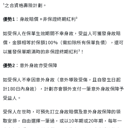
¹之合資格壽險計劃。
：身故賠償 +非保證終期紅利³
優勢1
如受保人在保單生效期間不幸身故，受益人可獲發身故賠
償，金額相等於保額100%（需扣除所有保單負債），還可
以獲發保單期滿時的非保證終期紅利³！
：意外身故亦受保障
優勢2
如受保人不幸因意外身故（意外導致受傷，且自發生日起
計180日內身故），計劃亦會額外支付一筆意外身故保障予
受益人。
受保人在世時，可預先訂立身故賠償及意外身故保障的領
取安排，自由選擇一筆過，或以10年期或20年期，每年一