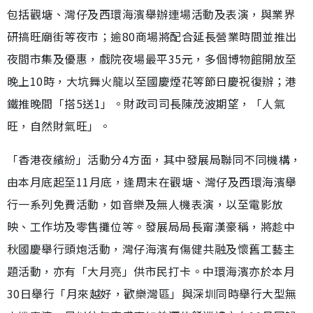
包括觀塘、灣仔及西環海濱舉辦連場活動及表演，與業界
研搞旺廟街等夜市；逾80商場將配合延長營業時間並推出
夜間市集及優惠，戲院夜場最平35元，多個博物館開放至
晚上10時，大坑舞火龍以至國慶煙花等節日慶祝復辦；港
鐵推晚間「搭5送1」。財政司司長陳茂波期望，「人氣
旺，自然財氣旺」。
「香港夜繽紛」活動分4方面，其中發展局聯同不同機構，
由本月底起至11月底，逢周末在觀塘、灣仔及西環海濱舉
行一系列免費活動，如音樂及無人機表演，以至電影放
映、工作坊及零售攤位等。發展局局長甯漢豪稱，將趁中
秋國慶舉行頭炮活動，灣仔海濱有傷健共融及懷舊工藝主
題活動，亦有「大月亮」供市民打卡。中環海濱亦於本月
30日舉行「月來越好，歡樂灣區」與深圳同時舉行大型無