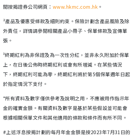
閱按揭證券公司網頁：
www.hkmc.com.hk
。
²產品及優惠受條款及細則約束。保險計劃含產品風險及除
外責任，詳情請參閱相關產品小冊子、保單條款及宣傳單
張。
³終期紅利為非保證及為一次性分紅，並非永久附加於保單
上，在日後公佈時終期紅利或會有所增減。在某些情況
下，終期紅利可能為零，終期紅利將於第5個保單週年日起
於指定情況下支付。
*所有資料及數字僅供參考及說明之用，不應被用作指示年
金的確實金額。有關資料及數字是基於某些假設並可能會
根據相關保單文件和其他適用的條款和條件而有所不同。
#上述浮息按揭計劃的每月年金金額是按2023年7月31日的