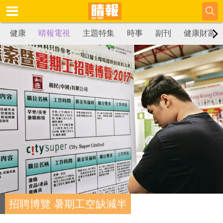
健康
晴報電視
主題特集
時事
副刊
健康財富
招聘博覽 暑期工空缺減半