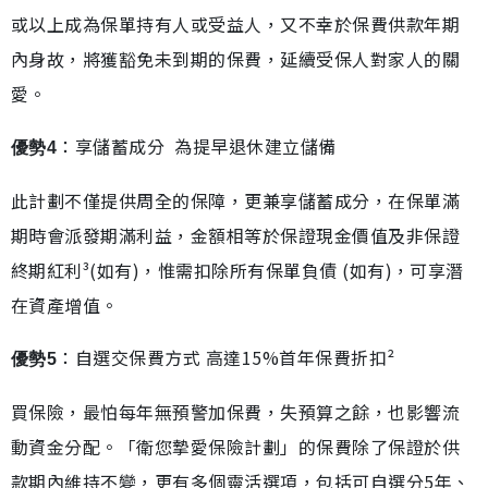
或以上成為保單持有人或受益人，又不幸於保費供款年期
內身故，將獲豁免未到期的保費，延續受保人對家人的關
愛。
：享儲蓄成分 為提早退休建立儲備
優勢4
此計劃不僅提供周全的保障，更兼享儲蓄成分，在保單滿
期時會派發期滿利益，金額相等於保證現金價值及非保證
終期紅利³(如有)，惟需扣除所有保單負債 (如有)，可享潛
在資產增值。
：自選交保費方式 高達15%首年保費折扣²
優勢5
買保險，最怕每年無預警加保費，失預算之餘，也影響流
動資金分配。「衛您摯愛保險計劃」的保費除了保證於供
款期內維持不變，更有多個靈活選項，包括可自選分5年、