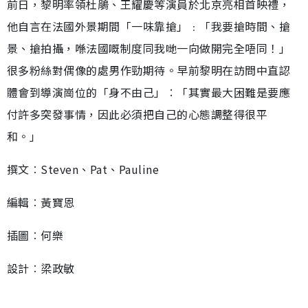
前日，黎明率領杜鵑、王耀慶等演員於北京亮相首映禮，
他自言在法國外景期間「一味靠搶」﹕「我要搶時間、搶
景、搶拍攝，喺法國嘅制度同我哋一向做開完全唔同！」
很多粉絲對偶像的處男作勁期待。早前黎明在訪問中直認
體會到導演崗位的「身不由己」︰「其實最大困難是要應
付許多突發事情，因此必須把自己的心態調整得很平
和。」
撰文︰Steven、Pat、Pauline
編輯︰黃寶恩
插圖︰何樂
設計︰梁政敏