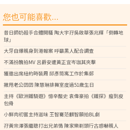
您也可能喜歡...
昔日師奶殺手合體開騷 陶大宇孖吳啟華張兆輝「倒轉地
球」
大牙自爆親身到港報案 呼籲黑人配合調查
不滿扮醜拍MV 呂爵安遭黃正宜岑珈其夾擊
獲邀出席紐約時裝周 邱彥筒寓工作於集郵
撇甩老公囝囝 陳慧琳排舞室度過51歲生日
主持《歐洲鐵騎遊》憶辛酸史 袁偉豪拍《鐵探》瘦到皮
包骨
小鮮肉初嘗主持滋味 王智騫范麒智願拍BL劇
孖黃宗澤張繼聰打出兄弟情 陳家樂剃頭行古惑嚇親人