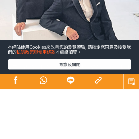
本網站使用Cookies來改善您的瀏覽體驗, 請確定您同意及接受我
們的
私隱政策與使用條款
才繼續瀏覽。
同意及關閉
昔日師奶殺手合體開騷 陶大宇孖吳啟華張兆
輝「倒轉地球」
娛樂
發佈時間: 2023/09/15
陶大宇前日在微博上載與吳啟華、張兆輝拍演唱會海報的