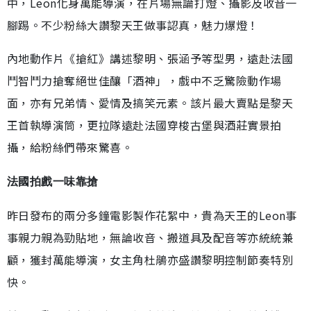
中，Leon化身萬能導演，在片場無論打燈、攝影及收音一
腳踢。不少粉絲大讚黎天王做事認真，魅力爆燈！
內地動作片《搶紅》講述黎明、張涵予等型男，遠赴法國
鬥智鬥力搶奪絕世佳釀「酒神」，戲中不乏驚險動作場
面，亦有兄弟情、愛情及搞笑元素。該片最大賣點是黎天
王首執導演筒，更拉隊遠赴法國穿梭古堡與酒莊實景拍
攝，給粉絲們帶來驚喜。
法國拍戲一味靠搶
昨日發布的兩分多鐘電影製作花絮中，貴為天王的Leon事
事親力親為勁貼地，無論收音、搬道具及配音等亦統統兼
顧，獲封萬能導演，女主角杜鵑亦盛讚黎明控制節奏特別
快。