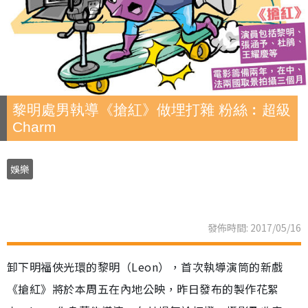
黎明處男執導《搶紅》做埋打雜 粉絲︰超級
Charm
娛樂
發佈時間: 2017/05/16
卸下明福俠光環的黎明（Leon），首次執導演筒的新戲
《搶紅》將於本周五在內地公映，昨日發布的製作花絮