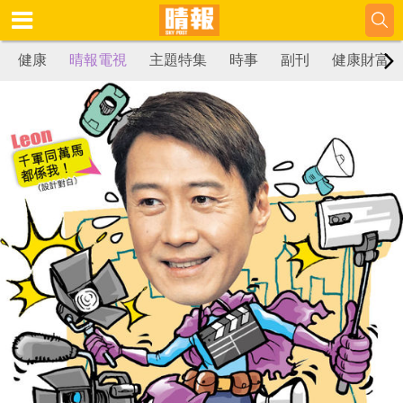
健康
晴報電視
主題特集
時事
副刊
健康財富