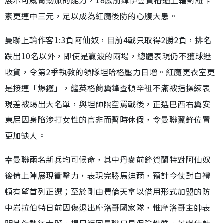
素更連中三元，足以成為紅魔後防的心腹大患。
曼聯上輪作客1:3負阿仙奴，目前4戰只取得2勝2負，排名
跌出10名以外，即使是贏波的兩場，總體表現仍不獲球迷
收貨，令第2季執教的領隊坦哈格壓力日增。紅魔更衣室更
是接連「爆鑊」，繼英格蘭翼鋒查頓辛祖不滿被指操練表
現差被踢出大名單，與坦帥隔空罵戰後，正選巴西右翼安
東尼因身陷涉打女性的官非而暫時休假，令曼聯翼鋒位置
更加缺人。
幸曼聯兩名新兵均可候命，其中丹麥前鋒賀蘭特對阿仙奴
後備上陣展現衝擊力，表現完勝馬迪爾，預計今仗對白禮
頓有望首列正選；至於剛由費倫天拿以借用形式加盟的防
中岩拉伯特日前因傷退出摩洛哥國家隊，惟摩洛哥主帥表
明其傷勢無大礙，提早返回曼聯只是保險性質，英媒估計