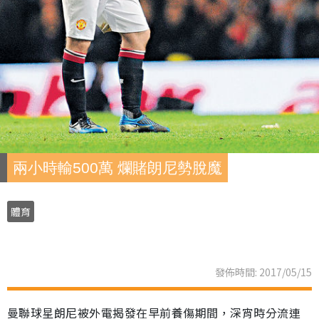
兩小時輸500萬 爛賭朗尼勢脫魔
體育
發佈時間: 2017/05/15
曼聯球星朗尼被外電揭發在早前養傷期間，深宵時分流連