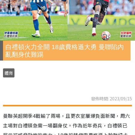
白禮頓火力全開 18歲費格遜大勇 曼聯陷內
亂翻身仗難踢
體育
發佈時間: 2023/09/15
曼聯英超開季4戰輸了兩場，且更衣室屢爆負面新聞，周六
主場對白禮頓急需一場翻身仗。作為近年奇兵，白禮頓已
展示可威脅勁旅的能力，18歲前鋒伊雲費格遜上輪對紐卡