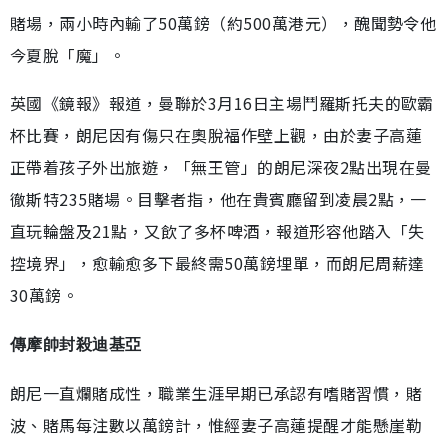
賭場，兩小時內輸了50萬鎊（約500萬港元），醜聞勢令他
今夏脫「魔」。
英國《鏡報》報道，曼聯於3月16日主場鬥羅斯托夫的歐霸
杯比賽，朗尼因有傷只在奧脫福作壁上觀，由於妻子高蓮
正帶着孩子外出旅遊，「無王管」的朗尼深夜2點出現在曼
徹斯特235賭場。目擊者指，他在貴賓廳留到凌晨2點，一
直玩輪盤及21點，又飲了多杯啤酒，報道形容他踏入「失
控境界」，愈輸愈多下最終需50萬鎊埋單，而朗尼周薪達
30萬鎊。
傳摩帥封殺迪基亞
朗尼一直爛賭成性，職業生涯早期已承認有嗜賭習慣，賭
波、賭馬每注數以萬鎊計，惟經妻子高蓮提醒才能懸崖勒