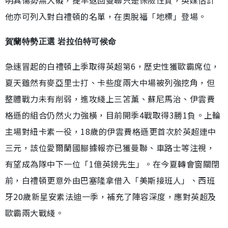
他亦可列入對白禮頓的名單，在奧脫福「地標」登場。
賀蘭特勢正選 岩拉伯特可候命
急速冒起的白禮頓上季取得英超第6，歷史性獲歐霸席位，
夏天雖然有麥亞里士打、卡些度兩大中場被列強挖角，但
整體戰力未有削弱，進攻綫上三笘薰、蘇尼馬治、伊雲費
格遜的組合仍然火力強橫，目前開季4戰取得3勝1負。上輪
主場對紐卡素一役，18歲的伊雲費格遜更首次於英超連中
三元，該位愛爾蘭國腳據報亦已獲曼聯、車路士等注視，
有望成為隊中下一位「1億英鎊先生」。在今夏轉會窗關閉
前，白禮頓更意外由巴塞隆拿借入「美斯接班人」、西班
牙20歲新星安素法迪一季，補充了陣容深度，應對英超及
歐霸兩大戰綫。