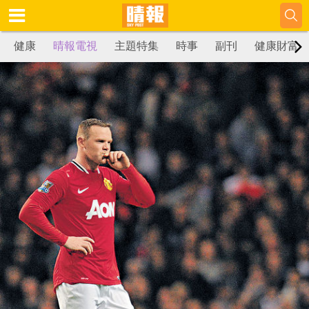
健康
晴報電視
主題特集
時事
副刊
健康財富