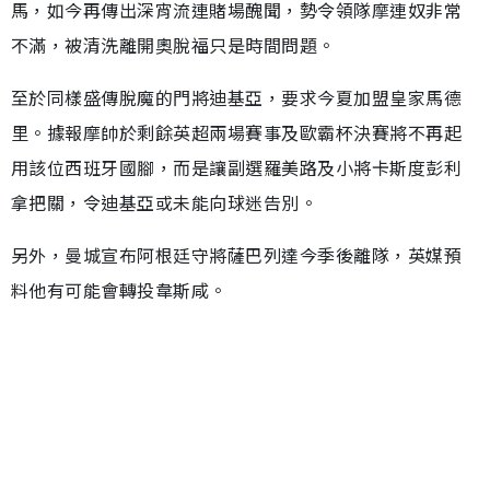
馬，如今再傳出深宵流連賭場醜聞，勢令領隊摩連奴非常
不滿，被清洗離開奧脫福只是時間問題。
至於同樣盛傳脫魔的門將迪基亞，要求今夏加盟皇家馬德
里。據報摩帥於剩餘英超兩場賽事及歐霸杯決賽將不再起
用該位西班牙國腳，而是讓副選羅美路及小將卡斯度彭利
拿把關，令迪基亞或未能向球迷告別。
另外，曼城宣布阿根廷守將薩巴列達今季後離隊，英媒預
料他有可能會轉投韋斯咸。