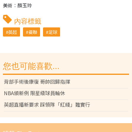
美術︰顏玉玲
內容標籤
英超
曼聯
足球
您也可能喜歡...
背部手術後康復 哥帥回歸指揮
NBA頒新例 限星級球員輪休
英超直播新要求 踩領隊「紅綫」難實行