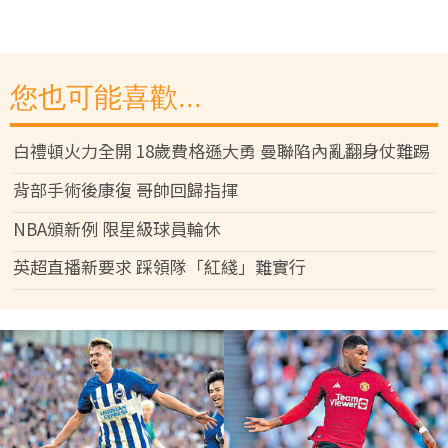
您也可能喜歡...
白禮頓火力全開 18歲費格遜大勇 曼聯陷內亂翻身仗難踢
背部手術後康復 哥帥回歸指揮
NBA頒新例 限星級球員輪休
英超直播新要求 踩領隊「紅綫」難實行