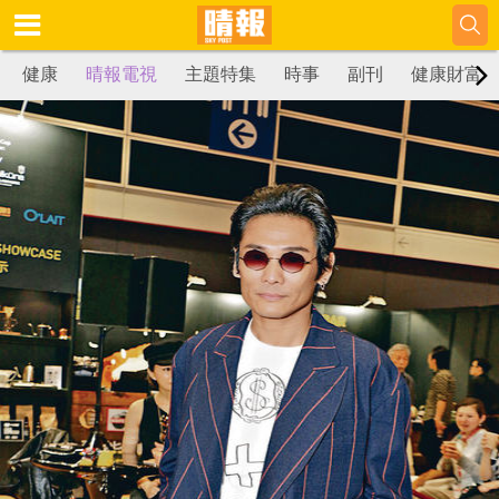
健康
晴報電視
主題特集
時事
副刊
健康財富