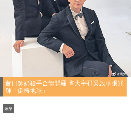
昔日師奶殺手合體開騷 陶大宇孖吳啟華張兆
輝「倒轉地球」
娛樂