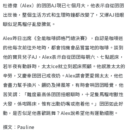
杜德偉（Alex）的囝囝AJ現已七個月大，他表示自從囝囝
出世後，整個生活方式和生理時鐘都改變了，又爆AJ扭眼
瞓似足馬騮仔亂發脾氣。
Alex昨日出席《全能咖啡師格鬥總決賽》，自認是咖啡迷
的他每次前往外地時，都會找機會品嘗當地的咖啡。談到
他的寶貝兒子AJ，Alex表示自從囝囝每朝六、七點起床，
若半夜有動靜時，太太Ice就立刻起床照顧。他感激太太的
辛勞，又慶幸囝囝已戒夜奶。Alex謂會更愛錫太太，他也
會盡力幫手換片、餵奶及掃風等，有時會哄囝囝睡覺，他
苦笑謂︰「難度最高係囝囝扭眼瞓時，十足隻馬騮咁獸性
大發，係咁踢床，惟有出動奶嘴或抱着他。」囝囝如此好
動，是否似足他喜歡跳舞？Alex說希望他有運動細胞。
撰文︰Pauline