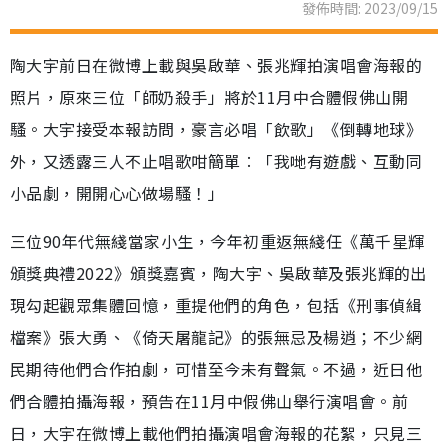
發佈時間: 2023/09/15
陶大宇前日在微博上載與吳啟華、張兆輝拍演唱會海報的
照片，原來三位「師奶殺手」將於11月中合體假佛山開
騷。大宇接受本報訪問，豪言必唱「飲歌」《倒轉地球》
外，又透露三人不止唱歌咁簡單︰「我哋有遊戲、互動同
小品劇，開開心心做場騷！」
三位90年代無綫當家小生，今年初重返無綫任《萬千星輝
頒獎典禮2022》頒獎嘉賓，陶大宇、吳啟華及張兆輝的出
現勾起觀眾集體回憶，重提他們的角色，包括《刑事偵緝
檔案》張大勇、《倚天屠龍記》的張無忌及楊逍；不少網
民期待他們合作拍劇，可惜至今未有聲氣。不過，近日他
們合體拍攝海報，預告在11月中假佛山舉行演唱會。前
日，大宇在微博上載他們拍攝演唱會海報的花絮，只見三