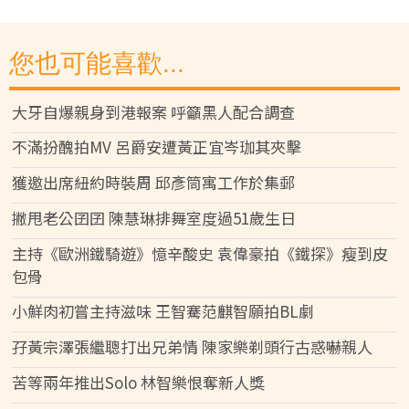
您也可能喜歡...
大牙自爆親身到港報案 呼籲黑人配合調查
不滿扮醜拍MV 呂爵安遭黃正宜岑珈其夾擊
獲邀出席紐約時裝周 邱彥筒寓工作於集郵
撇甩老公囝囝 陳慧琳排舞室度過51歲生日
主持《歐洲鐵騎遊》憶辛酸史 袁偉豪拍《鐵探》瘦到皮
包骨
小鮮肉初嘗主持滋味 王智騫范麒智願拍BL劇
孖黃宗澤張繼聰打出兄弟情 陳家樂剃頭行古惑嚇親人
苦等兩年推出Solo 林智樂恨奪新人獎