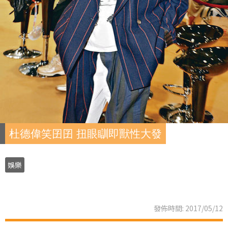
杜德偉笑囝囝 扭眼瞓即獸性大發
娛樂
發佈時間: 2017/05/12