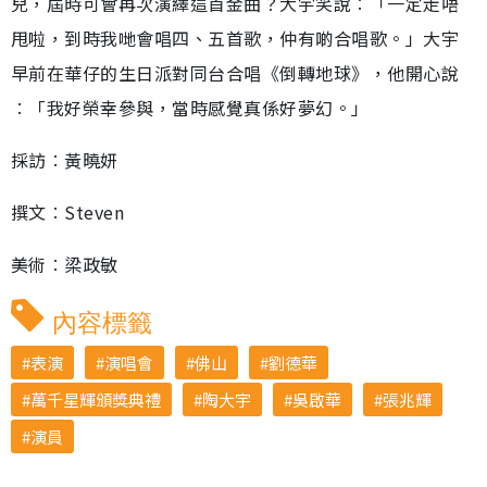
兒，屆時可會再次演繹這首金曲？大宇笑說︰「一定走唔
甩啦，到時我哋會唱四、五首歌，仲有啲合唱歌。」大宇
早前在華仔的生日派對同台合唱《倒轉地球》，他開心說
︰「我好榮幸參與，當時感覺真係好夢幻。」
採訪︰黃曉妍
撰文︰Steven
美術︰梁政敏
內容標籤
表演
演唱會
佛山
劉德華
萬千星輝頒獎典禮
陶大宇
吳啟華
張兆輝
演員