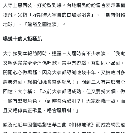
人穿上黑西裝，打扮型到爆。內地網民紛紛留言表示準備
搶飛，又指「好期待大宇哥的首場演唱會」、「期待倒轉
地球」、「建議全國巡演」。
嘆幾十歲人拒騷肌
大宇接受本報訪問時，透露三人屆時有不少表演，「我哋
又唔係完完全全淨係唱歌，當中有遊戲、互動同小品劇，
開開心心做場騷。因為大家都認識咗幾十年，又拍咗咁多
經典港劇，想搵個機會當係紀念！」問到三人有甚麼開心
回憶？大宇稱︰「以前大家都唔成熟，但又要扮大個，做
一啲有型嘅角色。（到時會否騷肌？）大家都幾十歲，而
且又唔係真正歌星，唔會騷肌喇！」
談及他近年因翻唱劉德華金曲《倒轉地球》而成為網民寵