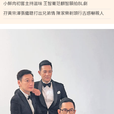
小鮮肉初嘗主持滋味 王智騫范麒智願拍BL劇
孖黃宗澤張繼聰打出兄弟情 陳家樂剃頭行古惑嚇親人