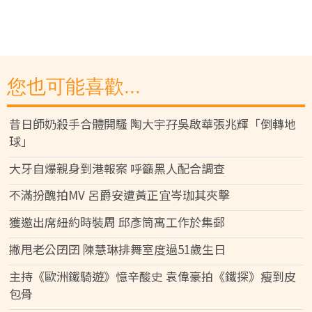
您也可能喜歡...
昔日師奶殺手合體開騷 陶大宇孖吳啟華張兆輝「倒轉地
球」
大牙自爆親身到港報案 呼籲黑人配合調查
不滿扮醜拍MV 呂爵安遭黃正宜岑珈其夾擊
獲邀出席紐約時裝周 邱彥筒寓工作於集郵
撇甩老公囝囝 陳慧琳排舞室度過51歲生日
主持《歐洲鐵騎遊》憶辛酸史 袁偉豪拍《鐵探》瘦到皮
包骨