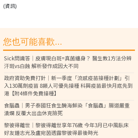
(資訊)
您也可能喜歡...
Sick問識答｜皮膚現白斑=真菌纏身？ 醫生教1方法分辨
汗斑vs白蝕 解析發作成因大不同
政府資助免費打針｜新一季度「流感疫苗接種計劃」引
入130萬劑疫苗 8類人可優先接種 科興疫苗最快月底先到
港【附4條件免費接種】
食腦蟲｜男子泰國狂食生醃海鮮染「食腦蟲」腸道嚴重
潰爛 反覆大出血休克險死
黎彼得離世｜黎彼得離世享年76歲 今年3月已中風臥床
好友鍾志光及盧宛茵透露黎彼得最後時光