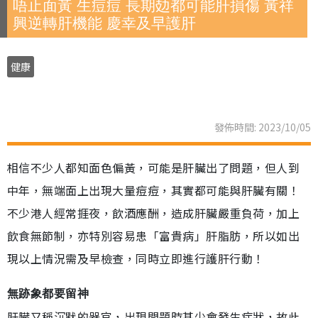
唔止面黃 生痘痘 長期攰都可能肝損傷 黃祥
興逆轉肝機能 慶幸及早護肝
健康
發佈時間: 2023/10/05
相信不少人都知面色偏黃，可能是肝臟出了問題，但人到
中年，無端面上出現大量痘痘，其實都可能與肝臟有關！
不少港人經常捱夜，飲酒應酬，造成肝臟嚴重負荷，加上
飲食無節制，亦特別容易患「富貴病」肝脂肪，所以如出
現以上情況需及早檢查，同時立即進行護肝行動！
無跡象都要留神
肝臟又稱沉默的器官，出現問題時甚少會發生症狀，故此