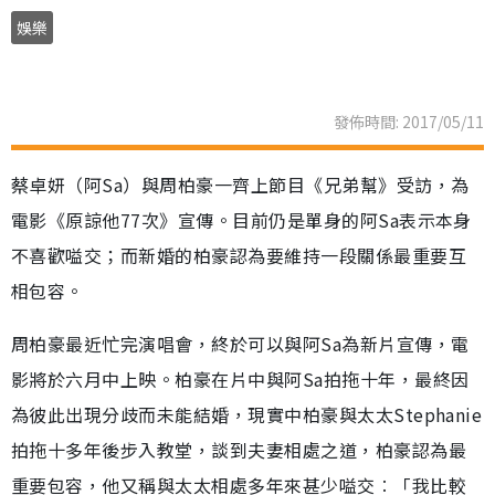
娛樂
發佈時間: 2017/05/11
蔡卓妍（阿Sa）與周柏豪一齊上節目《兄弟幫》受訪，為
電影《原諒他77次》宣傳。目前仍是單身的阿Sa表示本身
不喜歡嗌交；而新婚的柏豪認為要維持一段關係最重要互
相包容。
周柏豪最近忙完演唱會，終於可以與阿Sa為新片宣傳，電
影將於六月中上映。柏豪在片中與阿Sa拍拖十年，最終因
為彼此出現分歧而未能結婚，現實中柏豪與太太Stephanie
拍拖十多年後步入教堂，談到夫妻相處之道，柏豪認為最
重要包容，他又稱與太太相處多年來甚少嗌交︰「我比較