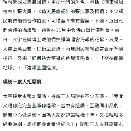
現勾起觀眾集體回憶，重提他們的角色，包括《刑事偵緝
檔案》張大勇、《倚天屠龍記》的張無忌及楊逍；不少網
民期待他們合作拍劇，可惜至今未有聲氣。不過，近日他
們合體拍攝海報，預告在11月中假佛山舉行演唱會。前
日，大宇在微博上載他們拍攝演唱會海報的花絮，只見三
人穿上黑西裝，打扮型到爆。內地網民紛紛留言表示準備
搶飛，又指「好期待大宇哥的首場演唱會」、「期待倒轉
地球」、「建議全國巡演」。
嘆幾十歲人拒騷肌
大宇接受本報訪問時，透露三人屆時有不少表演，「我哋
又唔係完完全全淨係唱歌，當中有遊戲、互動同小品劇，
開開心心做場騷。因為大家都認識咗幾十年，又拍咗咁多
經典港劇，想搵個機會當係紀念！」問到三人有甚麼開心