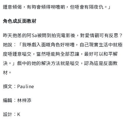
鍾意傾偈，有時會傾得嘮嘈啲，但唔會有隔夜仇。」
角色成反面教材
昨天抱恙的阿Sa被問到拍完電影後，對愛情觀可有反思？
她說︰「我喺戲入面嘅角色好嘮嘈，自己現實生活中就極
度唔鍾意嗌交，當然唔能夠全部忍讓，最好可以和平解
決。」戲中的她的解決方法就是嗌交，認為這是反面教
材。
撰文︰Pauline
編輯︰林梓添
設計︰K