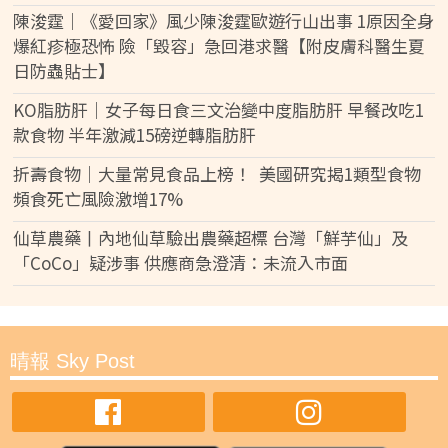
陳浚霆｜《愛回家》風少陳浚霆歐遊行山出事 1原因全身
爆紅疹極恐怖 險「毀容」急回港求醫【附皮膚科醫生夏
日防蟲貼士】
KO脂肪肝｜女子每日食三文治變中度脂肪肝 早餐改吃1
款食物 半年激減15磅逆轉脂肪肝
折壽食物｜大量常見食品上榜！ 美國研究揭1類型食物
頻食死亡風險激增17%
仙草農藥丨內地仙草驗出農藥超標 台灣「鮮芋仙」及
「CoCo」疑涉事 供應商急澄清：未流入市面
晴報 Sky Post