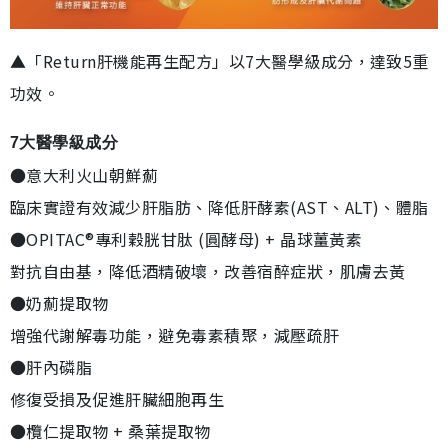
▲「Return肝機能再生配方」以7大醫學級成分，達致5重
功效。
7大醫學級成分
●意大利火山朝鮮薊
臨床實證有效減少肝脂肪、降低肝酵素(AST、ALT)、體脂
●OPITAC®專利穀胱甘肽 (圓酵母) + 晶球薑黃素
對抗自由基，降低酒精破壞，改善宿醉症狀，肌膚去黃
●奶薊提取物
增強代謝解毒功能，避免毒素積聚，減壓疏肝
●肝內磷脂
修復受損及促進肝臟細胞再生
●欖仁提取物 + 桑葉提取物