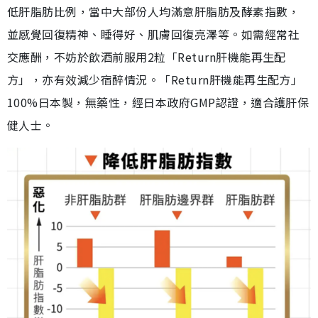
低肝脂肪比例，當中大部份人均滿意肝脂肪及酵素指數，
並感覺回復精神、睡得好、肌膚回復亮澤等。如需經常社
交應酬，不妨於飲酒前服用2粒「Return肝機能再生配
方」，亦有效減少宿醉情況。「Return肝機能再生配方」
100%日本製，無藥性，經日本政府GMP認證，適合護肝保
健人士。