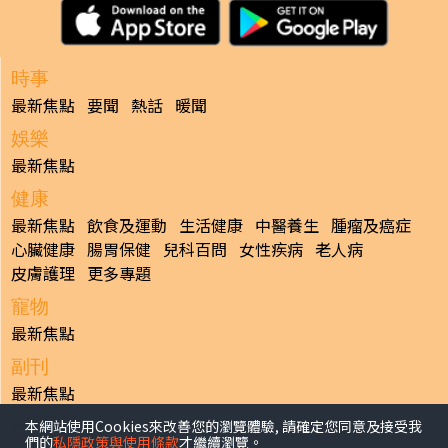
時事
最新焦點
要聞
熱話
暖聞
娛樂
最新焦點
健康
最新焦點
飲食及運動
生活健康
中醫養生
腫瘤及癌症
心臟健康
腸胃保健
兒科百問
女性疾病
老人病
皮膚護理
更多專題
寵物
最新焦點
副刊
最新焦點
日報
本網站使用Cookies來改善您的瀏覽體驗, 請確定您同意及接受我
們的
私隱政策與使用條款
才繼續瀏覽。