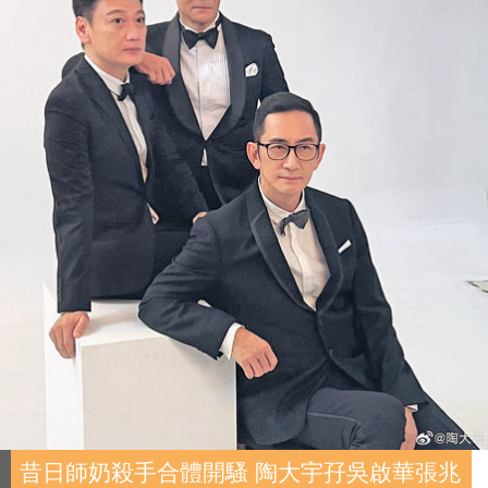
昔日師奶殺手合體開騷 陶大宇孖吳啟華張兆