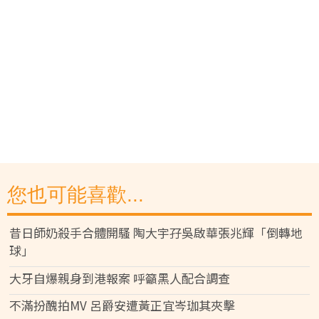
您也可能喜歡...
昔日師奶殺手合體開騷 陶大宇孖吳啟華張兆輝「倒轉地
球」
大牙自爆親身到港報案 呼籲黑人配合調查
不滿扮醜拍MV 呂爵安遭黃正宜岑珈其夾擊