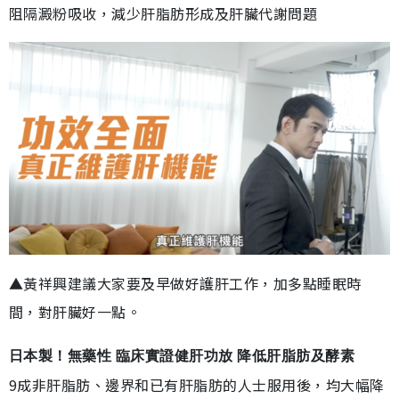
阻隔澱粉吸收，減少肝脂肪形成及肝臟代謝問題
▲黃祥興建議大家要及早做好護肝工作，加多點睡眠時
間，對肝臟好一點。
日本製！無藥性 臨床實證健肝功放 降低肝脂肪及酵素
9成非肝脂肪、邊界和已有肝脂肪的人士服用後，均大幅降