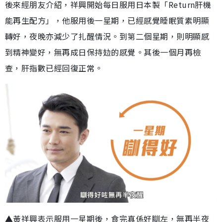
後來經朋友介紹，祥興開始每日服用日本製「Return肝機
能再生配方」，他服用後一星期，已經感覺睡眠質素明顯
轉好，夜晚亦減少了扎醒情況。到第二個星期，則明顯感
到精神變好，無再成日保持攰的感覺。其後一個月再檢
查，肝指數已經回復正常。
▲黃祥興表示服用一星期後，食完真係好瞓左，無再半夜