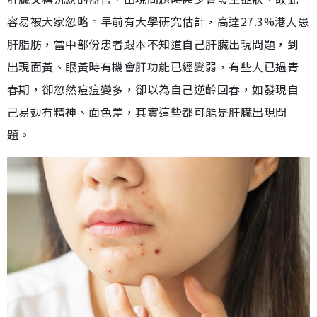
容易被大家忽略。早前有大學研究估計，高達27.3%港人患
肝脂肪，當中部份患者跟本不知道自己肝臟出現問題，到
出現面黃、眼黃時有機會肝功能已經變弱，有些人已過青
春期，卻忽然痘痘變多，卻以為自己逆齡回春，如發現自
己易攰冇精神、面色差，其實這些都可能是肝臟出現問
題。