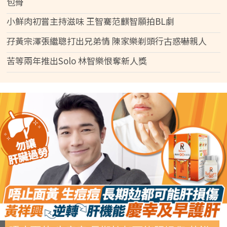
包骨
小鮮肉初嘗主持滋味 王智騫范麒智願拍BL劇
孖黃宗澤張繼聰打出兄弟情 陳家樂剃頭行古惑嚇親人
苦等兩年推出Solo 林智樂恨奪新人獎