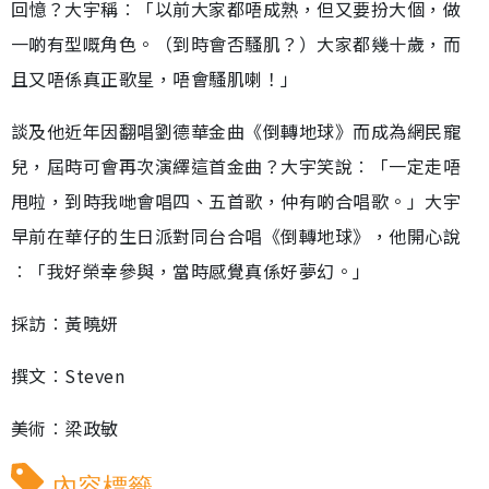
回憶？大宇稱︰「以前大家都唔成熟，但又要扮大個，做
一啲有型嘅角色。（到時會否騷肌？）大家都幾十歲，而
且又唔係真正歌星，唔會騷肌喇！」
談及他近年因翻唱劉德華金曲《倒轉地球》而成為網民寵
兒，屆時可會再次演繹這首金曲？大宇笑說︰「一定走唔
甩啦，到時我哋會唱四、五首歌，仲有啲合唱歌。」大宇
早前在華仔的生日派對同台合唱《倒轉地球》，他開心說
︰「我好榮幸參與，當時感覺真係好夢幻。」
採訪︰黃曉妍
撰文︰Steven
美術︰梁政敏
內容標籤