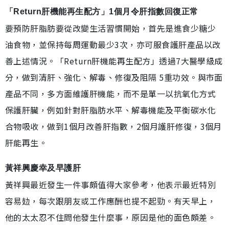
「Return肝機能再生配方」1個月令肝指數回復正常
要預防肝脂肪要從改變生活習慣開始，首先是進食少糖少
油食物，並保持每周運動最少3次，亦可服食護肝產品以改
善上述情況。「Return肝機能再生配方」透過7大醫學級成
分，做到清肝、強化、解毒、修復及阻隔 5重功效。與市面
產品不同，多方面維護肝機能，而不是單一以抗氧化方式
保護肝臟，例如針對肝脂肪水平、解毒機能及平衡碳水化
合物吸收，做到1個月改善肝指數，2個月護肝修復，3個月
肝能再生。
黃祥興慶幸及早護肝
黃祥興最近發生一件事頗值得大家參考，他表示最近特別
容易攰，每次跟朋友或工作應酬也提不起勁。有天早上，
他的太太忍不住問他發生什麼事，原因是他的面色頗差。