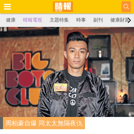
健康
晴報電視
主題特集
時事
副刊
健康財富
周柏豪自爆 同太太無隔夜仇