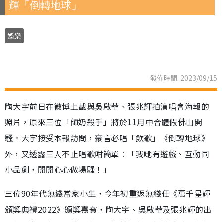
輝「倒轉地球」
娛樂
發佈時間: 2023/09/15
陶大宇前日在微博上載與吳啟華、張兆輝拍演唱會海報的
照片，原來三位「師奶殺手」將於11月中合體假佛山開
騷。大宇接受本報訪問，豪言必唱「飲歌」《倒轉地球》
外，又透露三人不止唱歌咁簡單︰「我哋有遊戲、互動同
小品劇，開開心心做場騷！」
三位90年代無綫當家小生，今年初重返無綫任《萬千星輝
頒獎典禮2022》頒獎嘉賓，陶大宇、吳啟華及張兆輝的出