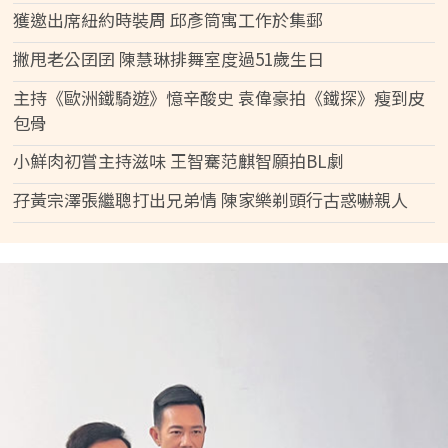
獲邀出席紐約時裝周 邱彥筒寓工作於集郵
撇甩老公囝囝 陳慧琳排舞室度過51歲生日
主持《歐洲鐵騎遊》憶辛酸史 袁偉豪拍《鐵探》瘦到皮
包骨
小鮮肉初嘗主持滋味 王智騫范麒智願拍BL劇
孖黃宗澤張繼聰打出兄弟情 陳家樂剃頭行古惑嚇親人