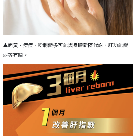
▲面黃、痘痘、粉刺變多可能與身體新陳代謝、肝功能變
弱等有關。