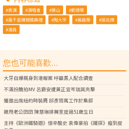
表演
演唱會
佛山
劉德華
萬千星輝頒獎典禮
陶大宇
吳啟華
張兆輝
演員
您也可能喜歡...
大牙自爆親身到港報案 呼籲黑人配合調查
不滿扮醜拍MV 呂爵安遭黃正宜岑珈其夾擊
獲邀出席紐約時裝周 邱彥筒寓工作於集郵
撇甩老公囝囝 陳慧琳排舞室度過51歲生日
主持《歐洲鐵騎遊》憶辛酸史 袁偉豪拍《鐵探》瘦到皮