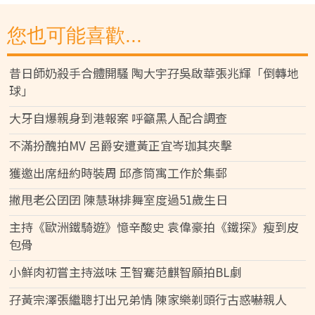
您也可能喜歡...
昔日師奶殺手合體開騷 陶大宇孖吳啟華張兆輝「倒轉地
球」
大牙自爆親身到港報案 呼籲黑人配合調查
不滿扮醜拍MV 呂爵安遭黃正宜岑珈其夾擊
獲邀出席紐約時裝周 邱彥筒寓工作於集郵
撇甩老公囝囝 陳慧琳排舞室度過51歲生日
主持《歐洲鐵騎遊》憶辛酸史 袁偉豪拍《鐵探》瘦到皮
包骨
小鮮肉初嘗主持滋味 王智騫范麒智願拍BL劇
孖黃宗澤張繼聰打出兄弟情 陳家樂剃頭行古惑嚇親人