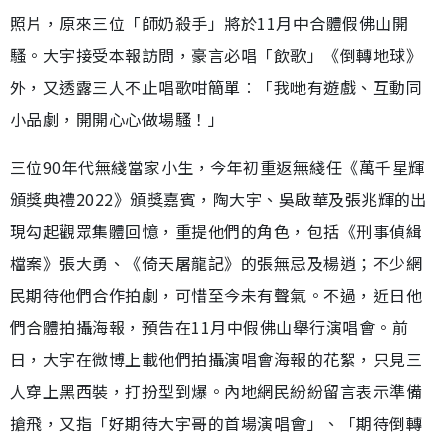
照片，原來三位「師奶殺手」將於11月中合體假佛山開
騷。大宇接受本報訪問，豪言必唱「飲歌」《倒轉地球》
外，又透露三人不止唱歌咁簡單︰「我哋有遊戲、互動同
小品劇，開開心心做場騷！」
三位90年代無綫當家小生，今年初重返無綫任《萬千星輝
頒獎典禮2022》頒獎嘉賓，陶大宇、吳啟華及張兆輝的出
現勾起觀眾集體回憶，重提他們的角色，包括《刑事偵緝
檔案》張大勇、《倚天屠龍記》的張無忌及楊逍；不少網
民期待他們合作拍劇，可惜至今未有聲氣。不過，近日他
們合體拍攝海報，預告在11月中假佛山舉行演唱會。前
日，大宇在微博上載他們拍攝演唱會海報的花絮，只見三
人穿上黑西裝，打扮型到爆。內地網民紛紛留言表示準備
搶飛，又指「好期待大宇哥的首場演唱會」、「期待倒轉