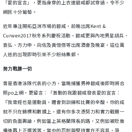
「愛的宣言」，更指身穿的上衣連碧咸都試穿過，令不少
網民十分葡萄。
近年專注開拓亞洲市場的碧咸，前晚出席Kent &
Curwen2017秋冬系列慶祝活動，碧咸更與內地男星胡兵、
袁弘、方力申、向佐及黃愷傑等出席酒會及晚宴，這位萬
人迷的出現即時引來不少粉絲集郵。
努力戰勝一切
曾是香港泳隊代表的小方，當晚捕獲男神碧咸後即時將合
照po上網，更留言︰「激動的我跟碧咸發表愛的宣言︰
『我曾經也是運動員，體會到訓練和比賽的辛酸，你的成
就不只在錦標和數據上，還有你多次憑努力和實力戰勝一
切的負面輿論，例如當上英格蘭隊長的路，又例如被貶後
備後再上正選等等，當中的忍耐與堅持實在不容易，爭