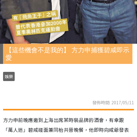
【這些機會不是我的】 方力申捕獲碧咸即示
愛
娛樂
發佈時間: 2017/05/11
方力申前晚應邀到上海出席某時裝品牌的酒會，有幸跟
「萬人迷」碧咸碰面兼同枱共晉晚餐，他即時向咸爺發表