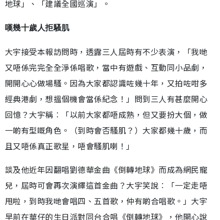
地球」、「建議全國巡演」。
嘆幾十歲人拒騷肌
大宇接受本報訪問時，透露三人屆時有不少表演，「我哋
又唔係完完全全淨係唱歌，當中有遊戲、互動同小品劇，
開開心心做場騷。因為大家都認識咗幾十年，又拍咗咁多
經典港劇，想搵個機會當係紀念！」問到三人有甚麼開心
回憶？大宇稱︰「以前大家都唔成熟，但又要扮大個，做
一啲有型嘅角色。（到時會否騷肌？）大家都幾十歲，而
且又唔係真正歌星，唔會騷肌喇！」
談及他近年因翻唱劉德華金曲《倒轉地球》而成為網民寵
兒，屆時可會再次演繹這首金曲？大宇笑說︰「一定走唔
甩啦，到時我哋會唱四、五首歌，仲有啲合唱歌。」大宇
早前在華仔的生日派對同台合唱《倒轉地球》，他開心說