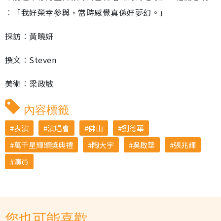
︰「我好榮幸參與，當時感覺真係好夢幻。」
採訪︰黃曉妍
撰文︰Steven
美術︰梁政敏
內容標籤
表演
演唱會
佛山
劉德華
萬千星輝頒獎典禮
陶大宇
吳啟華
張兆輝
演員
您也可能喜歡...