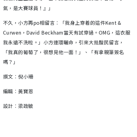
氣，是大賽球員！』」
不久，小方再po相留言︰「我身上穿着的這件Kent &
Curwen，David Beckham當天有試穿過。OMG，這衣服
我永遠不洗啦。」小方連環曬命，引來大批酸民留言，
「我真的葡萄了，很想見他一面！」、「有拿親筆簽名
嗎？」
撰文︰倪小珊
編輯︰黃寶恩
設計︰梁政敏