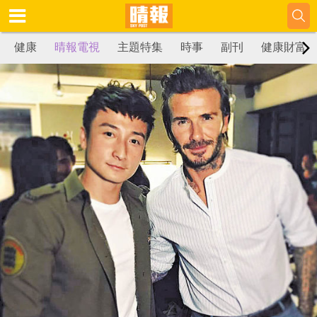
健康
晴報電視
主題特集
時事
副刊
健康財富