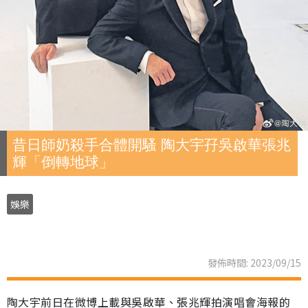
昔日師奶殺手合體開騷 陶大宇孖吳啟華張兆
輝「倒轉地球」
娛樂
發佈時間: 2023/09/15
陶大宇前日在微博上載與吳啟華、張兆輝拍演唱會海報的