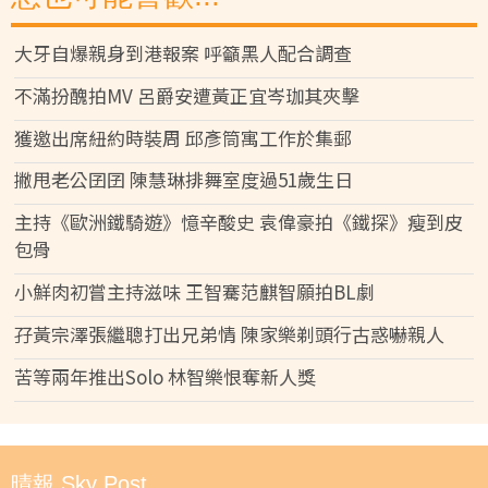
大牙自爆親身到港報案 呼籲黑人配合調查
不滿扮醜拍MV 呂爵安遭黃正宜岑珈其夾擊
獲邀出席紐約時裝周 邱彥筒寓工作於集郵
撇甩老公囝囝 陳慧琳排舞室度過51歲生日
主持《歐洲鐵騎遊》憶辛酸史 袁偉豪拍《鐵探》瘦到皮
包骨
小鮮肉初嘗主持滋味 王智騫范麒智願拍BL劇
孖黃宗澤張繼聰打出兄弟情 陳家樂剃頭行古惑嚇親人
苦等兩年推出Solo 林智樂恨奪新人獎
晴報 Sky Post