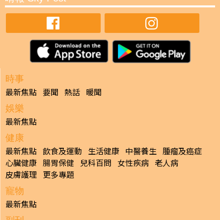
時事
最新焦點
要聞
熱話
暖聞
娛樂
最新焦點
健康
最新焦點
飲食及運動
生活健康
中醫養生
腫瘤及癌症
心臟健康
腸胃保健
兒科百問
女性疾病
老人病
皮膚護理
更多專題
寵物
最新焦點