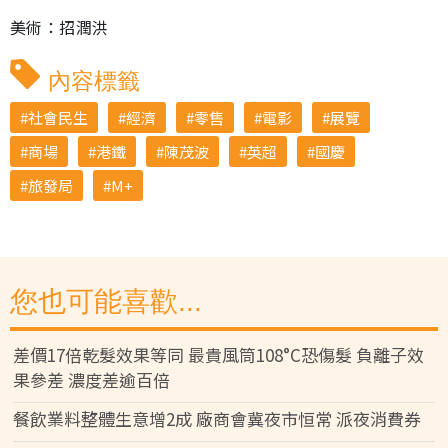
美術：招潤洪
內容標籤
社會民生
經濟
零售
電影
展覽
商場
港鐵
陳茂波
英超
國慶
旅發局
M+
您也可能喜歡...
差價17倍乾髮效果等同 最貴風筒108°C恐傷髮 負離子效
果參差 濃度差逾百倍
餐飲業料整體生意增2成 廠商會冀夜市恒常 派夜消費券