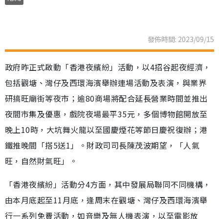
發佈時間: 2023/09/15
政府昨正式啟動「香港夜繽紛」活動，以4招谷起夜經濟，
包括觀塘、灣仔及西環海濱舉辦連場活動及表演，與業界
研搞旺廟街等夜市；逾80商場將配合延長營業時間並推出
夜間市集及優惠，戲院夜場最平35元，多個博物館開放至
晚上10時，大坑舞火龍以至國慶煙花等節日慶祝復辦；港
鐵推晚間「搭5送1」。財政司司長陳茂波期望，「人氣
旺，自然財氣旺」。
「香港夜繽紛」活動分4方面，其中發展局聯同不同機構，
由本月底起至11月底，逢周末在觀塘、灣仔及西環海濱舉
行一系列免費活動，如音樂及無人機表演，以至電影放