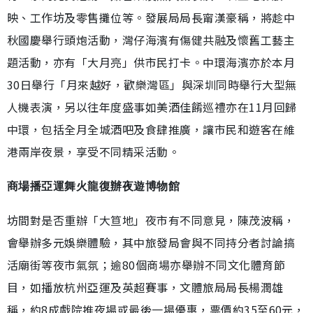
映、工作坊及零售攤位等。發展局局長甯漢豪稱，將趁中
秋國慶舉行頭炮活動，灣仔海濱有傷健共融及懷舊工藝主
題活動，亦有「大月亮」供市民打卡。中環海濱亦於本月
30日舉行「月來越好，歡樂灣區」與深圳同時舉行大型無
人機表演，另以往年度盛事如美酒佳餚巡禮亦在11月回歸
中環，包括全月全城酒吧及食肆推廣，讓市民和遊客在維
港兩岸夜景，享受不同精采活動。
商場播亞運舞火龍復辦夜遊博物館
坊間對是否重辦「大笪地」夜市有不同意見，陳茂波稱，
會舉辦多元娛樂體驗，其中旅發局會與不同持分者討論搞
活廟街等夜市氣氛；逾80個商場亦舉辦不同文化體育節
目，如播放杭州亞運及英超賽事，文體旅局局長楊潤雄
稱，約8成戲院推夜場或最後一場優惠，票價約35至60元，