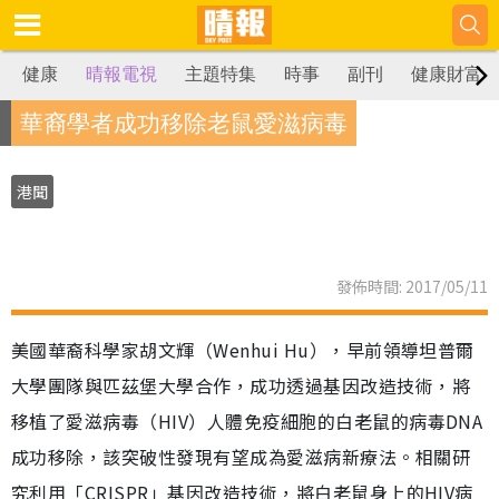
健康
晴報電視
主題特集
時事
副刊
健康財富
華裔學者成功移除老鼠愛滋病毒
港聞
發佈時間: 2017/05/11
美國華裔科學家胡文輝（Wenhui Hu），早前領導坦普爾
大學團隊與匹茲堡大學合作，成功透過基因改造技術，將
移植了愛滋病毒（HIV）人體免疫細胞的白老鼠的病毒DNA
成功移除，該突破性發現有望成為愛滋病新療法。相關研
究利用「CRISPR」基因改造技術，將白老鼠身上的HIV病