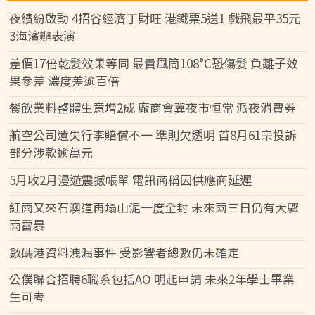
夜繽紛啟動 4招谷經濟丁財旺 港鐵票5送1 戲飛最平35元
3海濱辦表演
差價17倍乾髮效果等同 最貴風筒108°C恐傷髮 負離子效
果參差 濃度差逾百倍
餐飲業料整體生意增2成 廠商會冀夜市恒常 派夜消費券
航空公司遺失行李賠償不一 準則欠透明 首8月61宗投訴
部分涉款逾萬元
5月收2月漫遊震撼帳單 電訊商稱因供應商延遲
紅雨又來石澳道再塌山泥一度全封 未來兩三日仍有大驟
雨雷暴
數碼港資料洩漏事件 受影響者總數仍未確定
公僕聯合招聘6職系包括AO 明起申請 未來2年學士畢業
生可考