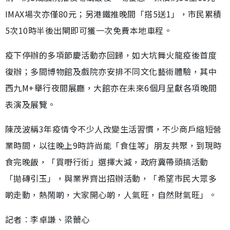
IMAX場次亦僅80元；另港鐵推晚間「搭5送1」，市民累積
5次10時半後出閘即可獲一次免費本地車程。
疫下停辦的多項節慶活動亦回歸，如大坑舞火龍疫後首度
復辦；多間博物館及戲院亦安排不同文化藝術體驗，其中
西九M+舉行夜間展廳，大館亦在未來6個月呈獻各項晚間
表演及展覽。
陳茂波稱3年疫情令不少人改變生活習慣，不少商戶縮短營
業時間，以往晚上9時許尚能「食住等」朋友共聚，到現時
食完晚飯，「買嘢行街」選擇大減，政府冀帶頭搞活動
「拋磚引玉」，與業界齊出招辦活動，「希望市民大眾多
啲走動，熱鬧啲，大家開心啲，人氣旺，自然財氣旺」。
記者︰李卓謙、梁薾心