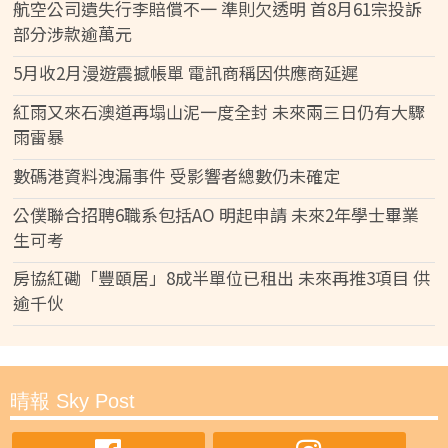
航空公司遺失行李賠償不一 準則欠透明 首8月61宗投訴
部分涉款逾萬元
5月收2月漫遊震撼帳單 電訊商稱因供應商延遲
紅雨又來石澳道再塌山泥一度全封 未來兩三日仍有大驟
雨雷暴
數碼港資料洩漏事件 受影響者總數仍未確定
公僕聯合招聘6職系包括AO 明起申請 未來2年學士畢業
生可考
房協紅磡「豐頤居」8成半單位已租出 未來再推3項目 供
逾千伙
晴報 Sky Post