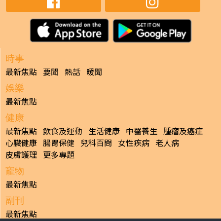
時事
最新焦點
要聞
熱話
暖聞
娛樂
最新焦點
健康
最新焦點
飲食及運動
生活健康
中醫養生
腫瘤及癌症
心臟健康
腸胃保健
兒科百問
女性疾病
老人病
皮膚護理
更多專題
寵物
最新焦點
副刊
最新焦點