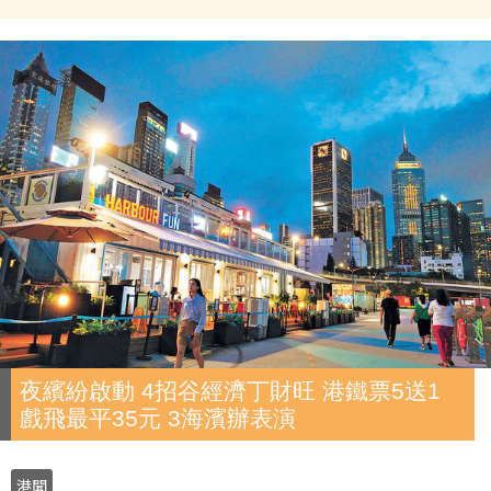
夜繽紛啟動 4招谷經濟丁財旺 港鐵票5送1
戲飛最平35元 3海濱辦表演
港聞