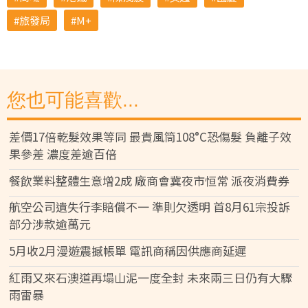
旅發局
M+
您也可能喜歡...
差價17倍乾髮效果等同 最貴風筒108°C恐傷髮 負離子效
果參差 濃度差逾百倍
餐飲業料整體生意增2成 廠商會冀夜市恒常 派夜消費券
航空公司遺失行李賠償不一 準則欠透明 首8月61宗投訴
部分涉款逾萬元
5月收2月漫遊震撼帳單 電訊商稱因供應商延遲
紅雨又來石澳道再塌山泥一度全封 未來兩三日仍有大驟
雨雷暴