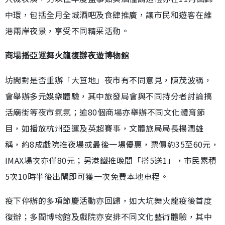
中環，包括全月全城酒吧及食肆推廣，讓市民和遊客在維
港兩岸夜景，享受不同精采活動。
商場播亞運舞火龍復辦夜遊博物館
坊間對是否重辦「大笪地」夜市有不同意見，陳茂波稱，
會舉辦多元娛樂體驗，其中旅發局會與不同持分者討論搞
活廟街等夜市氣氛；逾80個商場亦舉辦不同文化體育節
目，如播放杭州亞運及英超賽事，文體旅局局長楊潤雄
稱，約8成戲院推夜場或最後一場優惠，票價約35至60元，
IMAX場次亦僅80元；另港鐵推晚間「搭5送1」，市民累積
5次10時半後出閘即可獲一次免費本地車程。
疫下停辦的多項節慶活動亦回歸，如大坑舞火龍疫後首度
復辦；多間博物館及戲院亦安排不同文化藝術體驗，其中