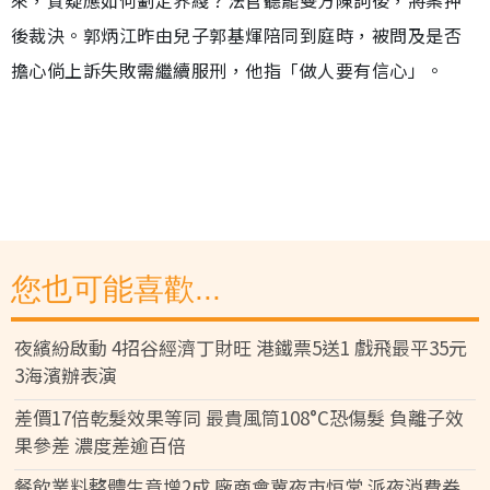
後裁決。郭炳江昨由兒子郭基煇陪同到庭時，被問及是否
擔心倘上訴失敗需繼續服刑，他指「做人要有信心」。
您也可能喜歡...
夜繽紛啟動 4招谷經濟丁財旺 港鐵票5送1 戲飛最平35元
3海濱辦表演
差價17倍乾髮效果等同 最貴風筒108°C恐傷髮 負離子效
果參差 濃度差逾百倍
餐飲業料整體生意增2成 廠商會冀夜市恒常 派夜消費券