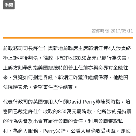
港聞
發佈時間: 2017/05/11
前政務司司長許仕仁與新地前聯席主席郭炳江等4人涉貪終
極上訴押後判決，律政司指許收取850萬元已屬行為失當，
上訴方則舉例指美國總統特朗普上任前亦與商界有金錢往
來，質疑如何劃定界綫。郭炳江昨獲准繼續保釋，他離開
法院時表示，希望事件盡快結束。
代表律政司的英國御用大律師David Perry昨陳詞時指，陪
審團已裁定許仕仁收取的850萬元屬賄款，他所涉的是持續
的行為失當及出賣其履行公職的責任，利用公職獲取私
利，為商人服務。Perry又指，公職人員倘收受利益，即使