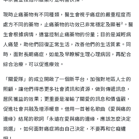
現時止痛藥物有不同種類，醫生會視乎痛症的嚴重程度而
處方不同的藥物，止痛藥物的功效已非常穩定及顯著²。醫
生會根據病情，適當控制止痛藥物的份量；目的是減輕病
人痛楚，助他們回復正常生活，改善他們的生活質素。同
時，面對長期痛症，如能及早瞭解生理心理病因，再配合
綜合治療，可以促進療效。
「關愛隊」的成立開啟了一個新平台，加強對地區人士的
照顧，讓他們得悉更多社會資訊和資源，做到傳遞訊息，
居民獲益的效果；更重要是灌輸了關愛的訊息和價值觀，
促進社會共融及增添暖意。借用一首著名歌曲《愛與痛的
邊緣》結尾的歌詞「永遠在愛與痛的邊緣，應該怎麼決定
挑選」，如何面對痛症將由自己決定，不要再和它癡纏
吧！