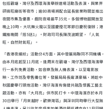
包括觀塘、灣仔及西環海濱舉辦連場活動及表演，與業界
研搞旺廟街等夜市；逾80商場將配合延長營業時間並推出
夜間市集及優惠，戲院夜場最平35元，多個博物館開放至
晚上10時，大坑舞火龍以至國慶煙花等節日慶祝復辦；港
鐵推晚間「搭5送1」。財政司司長陳茂波期望，「人氣
旺，自然財氣旺」。
「香港夜繽紛」活動分4方面，其中發展局聯同不同機構，
由本月底起至11月底，逢周末在觀塘、灣仔及西環海濱舉
行一系列免費活動，如音樂及無人機表演，以至電影放
映、工作坊及零售攤位等。發展局局長甯漢豪稱，將趁中
秋國慶舉行頭炮活動，灣仔海濱有傷健共融及懷舊工藝主
題活動，亦有「大月亮」供市民打卡。中環海濱亦於本月
30日舉行「月來越好，歡樂灣區」與深圳同時舉行大型無
人機表演，另以往年度盛事如美酒佳餚巡禮亦在11月回歸