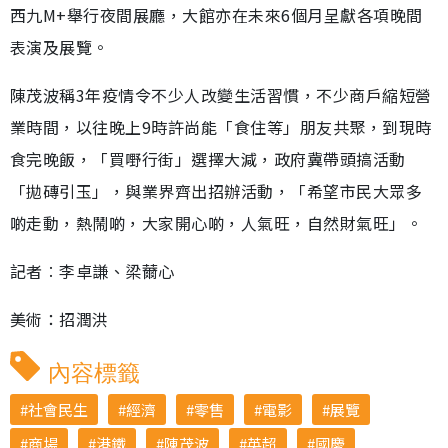
西九M+舉行夜間展廳，大館亦在未來6個月呈獻各項晚間
表演及展覽。
陳茂波稱3年疫情令不少人改變生活習慣，不少商戶縮短營
業時間，以往晚上9時許尚能「食住等」朋友共聚，到現時
食完晚飯，「買嘢行街」選擇大減，政府冀帶頭搞活動
「拋磚引玉」，與業界齊出招辦活動，「希望市民大眾多
啲走動，熱鬧啲，大家開心啲，人氣旺，自然財氣旺」。
記者︰李卓謙、梁薾心
美術：招潤洪
內容標籤
社會民生
經濟
零售
電影
展覽
商場
港鐵
陳茂波
英超
國慶