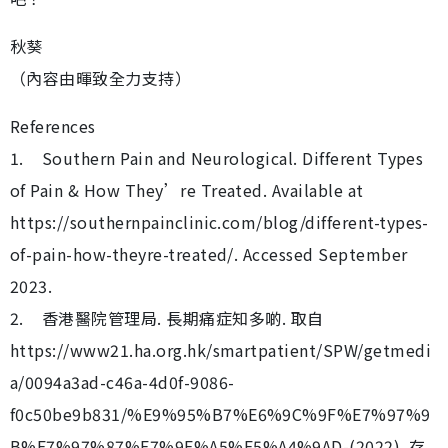
秋葵
（內容由暉致全力支持）
References
1. Southern Pain and Neurological. Different Types
of Pain & How They’re Treated. Available at
https://southernpainclinic.com/blog/different-types-
of-pain-how-theyre-treated/. Accessed September
2023.
2. 香港醫院管理局. 長期痛症知多啲. 取自
https://www21.ha.org.hk/smartpatient/SPW/getmedi
a/0094a3ad-c46a-4d0f-9086-
f0c50be9b831/%E9%95%B7%E6%9C%9F%E7%97%9
B%E7%97%87%E7%9F%A5%E5%A4%9AD-(2022). 存