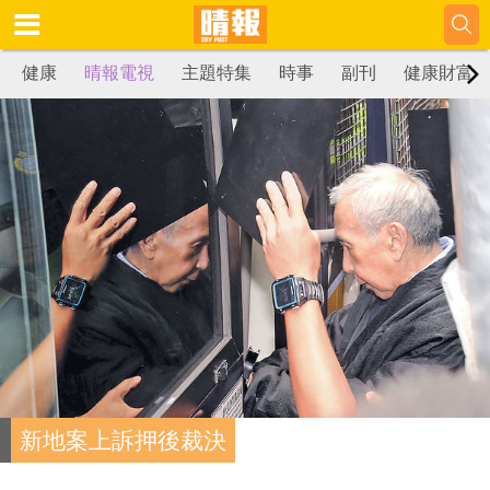
健康
晴報電視
主題特集
時事
副刊
健康財富
新地案上訴押後裁決