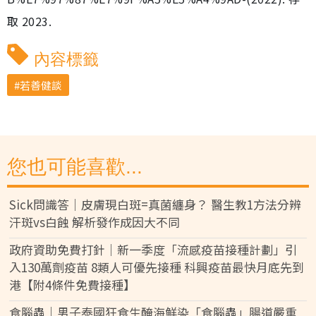
取 2023.
內容標籤
若善健談
您也可能喜歡...
Sick問識答｜皮膚現白斑=真菌纏身？ 醫生教1方法分辨
汗斑vs白蝕 解析發作成因大不同
政府資助免費打針｜新一季度「流感疫苗接種計劃」引
入130萬劑疫苗 8類人可優先接種 科興疫苗最快月底先到
港【附4條件免費接種】
食腦蟲｜男子泰國狂食生醃海鮮染「食腦蟲」腸道嚴重