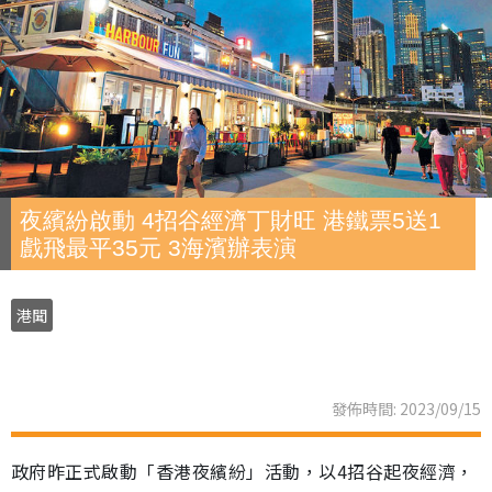
夜繽紛啟動 4招谷經濟丁財旺 港鐵票5送1
戲飛最平35元 3海濱辦表演
港聞
發佈時間: 2023/09/15
政府昨正式啟動「香港夜繽紛」活動，以4招谷起夜經濟，