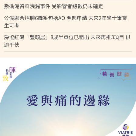
數碼港資料洩漏事件 受影響者總數仍未確定
公僕聯合招聘6職系包括AO 明起申請 未來2年學士畢業
生可考
房協紅磡「豐頤居」8成半單位已租出 未來再推3項目 供
逾千伙