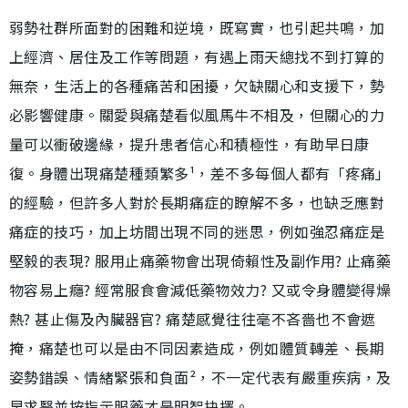
弱勢社群所面對的困難和逆境，既寫實，也引起共鳴，加
上經濟、居住及工作等問題，有遇上雨天總找不到打算的
無奈，生活上的各種痛苦和困擾，欠缺關心和支援下，勢
必影響健康。關愛與痛楚看似風馬牛不相及，但關心的力
量可以衝破邊緣，提升患者信心和積極性，有助早日康
復。身體出現痛楚種類繁多¹，差不多每個人都有「疼痛」
的經驗，但許多人對於長期痛症的瞭解不多，也缺乏應對
痛症的技巧，加上坊間出現不同的迷思，例如強忍痛症是
堅毅的表現? 服用止痛藥物會出現倚賴性及副作用? 止痛藥
物容易上癮? 經常服食會減低藥物效力? 又或令身體變得燥
熱? 甚止傷及內臟器官? 痛楚感覺往往毫不吝嗇也不會遮
掩，痛楚也可以是由不同因素造成，例如體質轉差、長期
姿勢錯誤、情緒緊張和負面²，不一定代表有嚴重疾病，及
早求醫並按指示服藥才是明智抉擇。