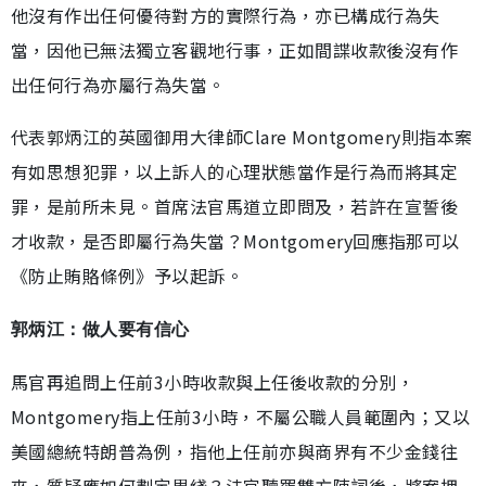
他沒有作出任何優待對方的實際行為，亦已構成行為失
當，因他已無法獨立客觀地行事，正如間諜收款後沒有作
出任何行為亦屬行為失當。
代表郭炳江的英國御用大律師Clare Montgomery則指本案
有如思想犯罪，以上訴人的心理狀態當作是行為而將其定
罪，是前所未見。首席法官馬道立即問及，若許在宣誓後
才收款，是否即屬行為失當？Montgomery回應指那可以
《防止賄賂條例》予以起訴。
郭炳江：做人要有信心
馬官再追問上任前3小時收款與上任後收款的分別，
Montgomery指上任前3小時，不屬公職人員範圍內；又以
美國總統特朗普為例，指他上任前亦與商界有不少金錢往
來，質疑應如何劃定界綫？法官聽罷雙方陳詞後，將案押