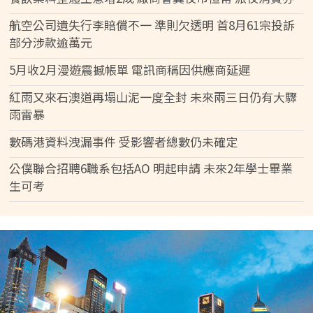
航空公司遺失行李賠償不一 準則欠透明 首8月61宗投訴
部分涉款逾萬元
5月收2月漫遊震撼帳單 電訊商稱因供應商延遲
紅雨又來石澳道再塌山泥一度全封 未來兩三日仍有大驟
雨雷暴
數碼港資料洩漏事件 受影響者總數仍未確定
公僕聯合招聘6職系包括AO 明起申請 未來2年學士畢業
生可考