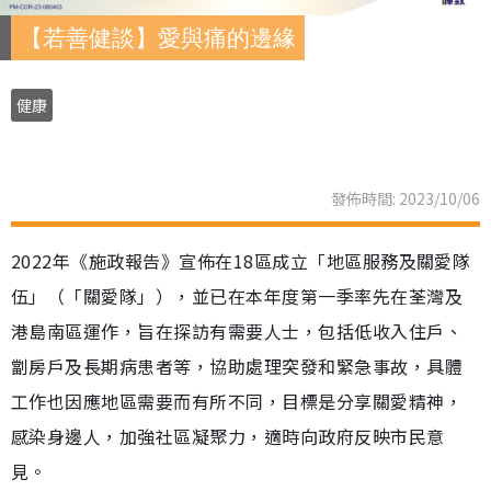
【若善健談】愛與痛的邊緣
健康
發佈時間: 2023/10/06
2022年《施政報告》宣佈在18區成立「地區服務及關愛隊
伍」（「關愛隊」），並已在本年度第一季率先在荃灣及
港島南區運作，旨在探訪有需要人士，包括低收入住戶、
劏房戶及長期病患者等，協助處理突發和緊急事故，具體
工作也因應地區需要而有所不同，目標是分享關愛精神，
感染身邊人，加強社區凝聚力，適時向政府反映市民意
見。