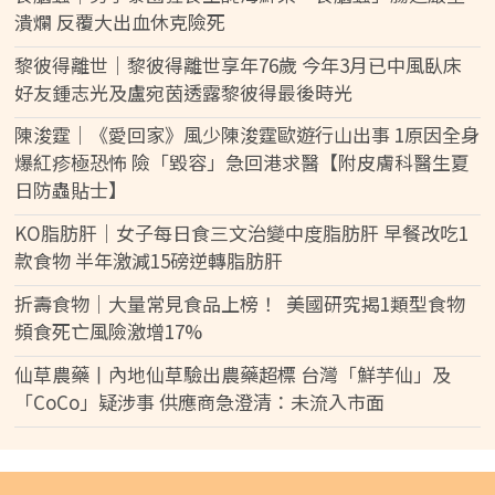
潰爛 反覆大出血休克險死
黎彼得離世｜黎彼得離世享年76歲 今年3月已中風臥床
好友鍾志光及盧宛茵透露黎彼得最後時光
陳浚霆｜《愛回家》風少陳浚霆歐遊行山出事 1原因全身
爆紅疹極恐怖 險「毀容」急回港求醫【附皮膚科醫生夏
日防蟲貼士】
KO脂肪肝｜女子每日食三文治變中度脂肪肝 早餐改吃1
款食物 半年激減15磅逆轉脂肪肝
折壽食物｜大量常見食品上榜！ 美國研究揭1類型食物
頻食死亡風險激增17%
仙草農藥丨內地仙草驗出農藥超標 台灣「鮮芋仙」及
「CoCo」疑涉事 供應商急澄清：未流入市面