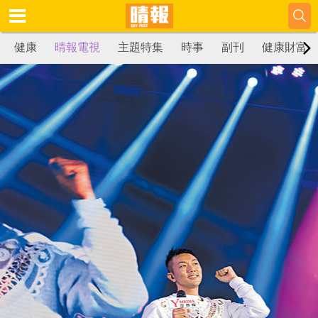
健康
晴報電視
主題特集
時事
副刊
健康財富