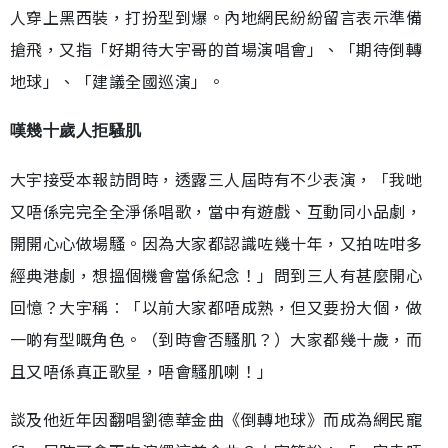
人穿上黑西裝，打扮型到爆。內地網民紛紛留言表示準備
搶飛，又指「好期待大宇哥的首場演唱會」、「期待倒轉
地球」、「建議全國巡演」。
嘆幾十歲人拒騷肌
大宇接受本報訪問時，透露三人屆時有不少表演，「我哋
又唔係完完全全淨係唱歌，當中有遊戲、互動同小品劇，
開開心心做場騷。因為大家都認識咗幾十年，又拍咗咁多
經典港劇，想搵個機會當係紀念！」問到三人有甚麼開心
回憶？大宇稱︰「以前大家都唔成熟，但又要扮大個，做
一啲有型嘅角色。（到時會否騷肌？）大家都幾十歲，而
且又唔係真正歌星，唔會騷肌喇！」
談及他近年因翻唱劉德華金曲《倒轉地球》而成為網民寵