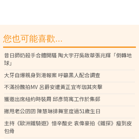
您也可能喜歡...
昔日師奶殺手合體開騷 陶大宇孖吳啟華張兆輝「倒轉地
球」
大牙自爆親身到港報案 呼籲黑人配合調查
不滿扮醜拍MV 呂爵安遭黃正宜岑珈其夾擊
獲邀出席紐約時裝周 邱彥筒寓工作於集郵
撇甩老公囝囝 陳慧琳排舞室度過51歲生日
主持《歐洲鐵騎遊》憶辛酸史 袁偉豪拍《鐵探》瘦到皮
包骨