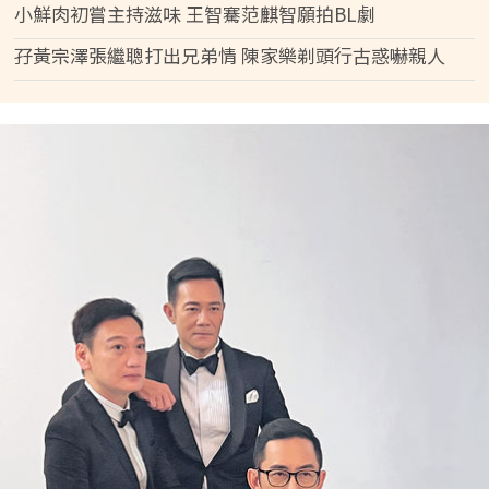
小鮮肉初嘗主持滋味 王智騫范麒智願拍BL劇
孖黃宗澤張繼聰打出兄弟情 陳家樂剃頭行古惑嚇親人