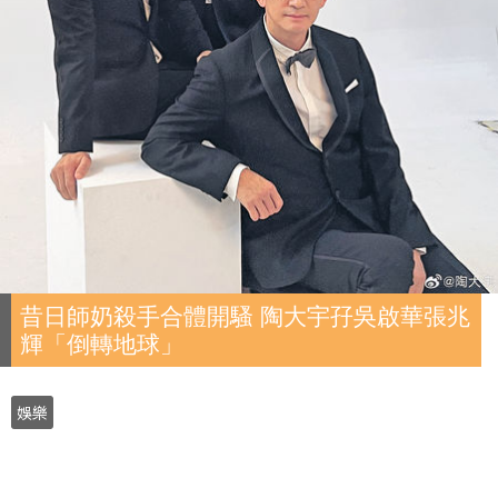
昔日師奶殺手合體開騷 陶大宇孖吳啟華張兆
輝「倒轉地球」
娛樂