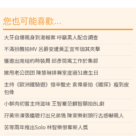
您也可能喜歡...
大牙自爆親身到港報案 呼籲黑人配合調查
不滿扮醜拍MV 呂爵安遭黃正宜岑珈其夾擊
獲邀出席紐約時裝周 邱彥筒寓工作於集郵
撇甩老公囝囝 陳慧琳排舞室度過51歲生日
主持《歐洲鐵騎遊》憶辛酸史 袁偉豪拍《鐵探》瘦到皮
包骨
小鮮肉初嘗主持滋味 王智騫范麒智願拍BL劇
孖黃宗澤張繼聰打出兄弟情 陳家樂剃頭行古惑嚇親人
苦等兩年推出Solo 林智樂恨奪新人獎