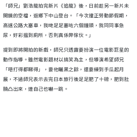
「師兄」劉浩龍拍完新片《追龍》後，日前趁另一新片未
開鏡的空檔，返鄉下中山登台。「今次撞正勞動節假期，
高速公路大塞車，我哋足足塞咗六個鐘頭，我同同事急
尿，好彩搵到廁所，否則真係弊傢伙。」
提到即將開拍的新戲，師兄只透露要扮演一位電影巨星的
動作指導。雖然電影題材以搞笑為主，但導演希望師兄
「唔打得都睇得」，要他曬黑之餘，還要練到手瓜起月
展，不過師兄表示去完日本旅行後足足肥了十磅，肥到肚
腩凸出來，連自己也嚇一跳。