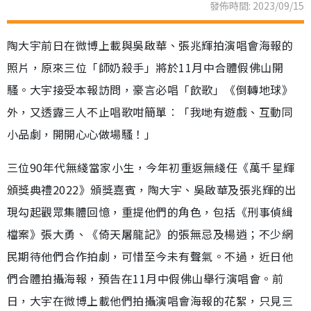
發佈時間: 2023/09/15
陶大宇前日在微博上載與吳啟華、張兆輝拍演唱會海報的
照片，原來三位「師奶殺手」將於11月中合體假佛山開
騷。大宇接受本報訪問，豪言必唱「飲歌」《倒轉地球》
外，又透露三人不止唱歌咁簡單︰「我哋有遊戲、互動同
小品劇，開開心心做場騷！」
三位90年代無綫當家小生，今年初重返無綫任《萬千星輝
頒獎典禮2022》頒獎嘉賓，陶大宇、吳啟華及張兆輝的出
現勾起觀眾集體回憶，重提他們的角色，包括《刑事偵緝
檔案》張大勇、《倚天屠龍記》的張無忌及楊逍；不少網
民期待他們合作拍劇，可惜至今未有聲氣。不過，近日他
們合體拍攝海報，預告在11月中假佛山舉行演唱會。前
日，大宇在微博上載他們拍攝演唱會海報的花絮，只見三