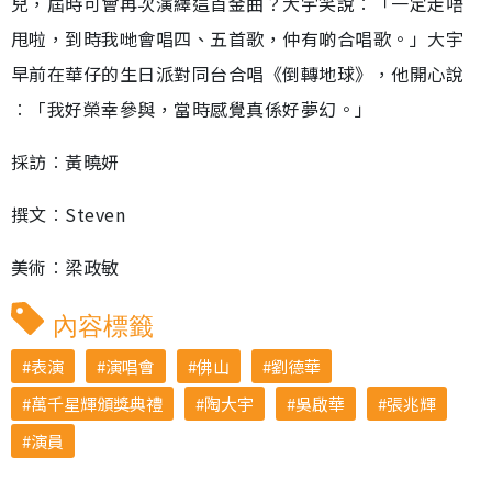
兒，屆時可會再次演繹這首金曲？大宇笑說︰「一定走唔
甩啦，到時我哋會唱四、五首歌，仲有啲合唱歌。」大宇
早前在華仔的生日派對同台合唱《倒轉地球》，他開心說
︰「我好榮幸參與，當時感覺真係好夢幻。」
採訪︰黃曉妍
撰文︰Steven
美術︰梁政敏
內容標籤
表演
演唱會
佛山
劉德華
萬千星輝頒獎典禮
陶大宇
吳啟華
張兆輝
演員