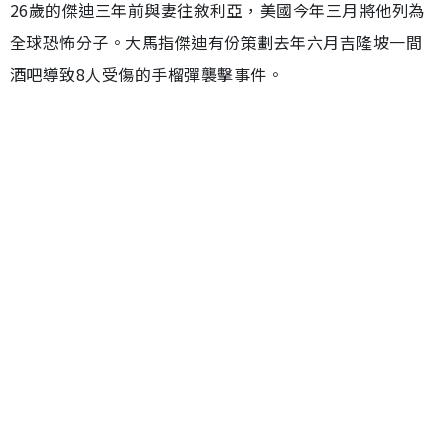
26歲的傑迪三年前與妻往敘利亞，美國今年三月將他列為
全球恐怖分子。大馬指傑迪有份策劃去年六月吉隆坡一間
酒吧導致8人受傷的手榴彈襲擊事件。