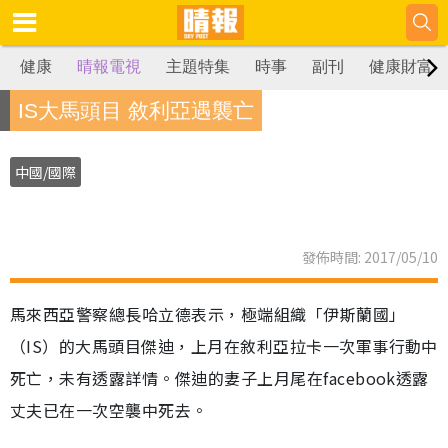
健康
晴報電視
主題特集
時事
副刊
健康財富
IS大馬頭目 敘利亞遇襲亡
中國/國際
發佈時間: 2017/05/10
馬來西亞警察總長哈立德表示，極端組織「伊斯蘭國」
（IS）的大馬頭目傑迪，上月在敘利亞拉卡一次軍事行動中
死亡，未有透露詳情。傑迪的妻子上月尾在facebook透露
丈夫已在一次空襲中死去。