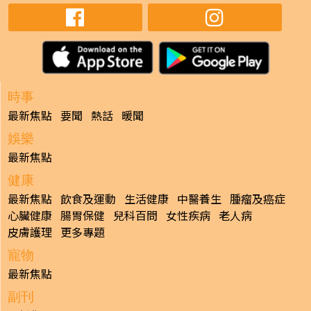
時事
最新焦點
要聞
熱話
暖聞
娛樂
最新焦點
健康
最新焦點
飲食及運動
生活健康
中醫養生
腫瘤及癌症
心臟健康
腸胃保健
兒科百問
女性疾病
老人病
皮膚護理
更多專題
寵物
最新焦點
副刊