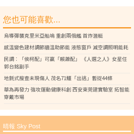
您也可能喜歡...
烏導彈襲克里米亞船塢 重創兩俄艦 首炸潛艇
感溫變色建材調節牆溫助節能 液態窗戶 減空調照明能耗
民調︰「侯柯配」可贏「賴蕭配」 《人選之人》女星任
郭台銘副手
地氈式搜查未現傷人 茂名71鱷「出逃」暫捉44條
華為再發力 強攻運動健康科創 西安東莞建實驗室 拓智能
穿戴市場
晴報 Sky Post