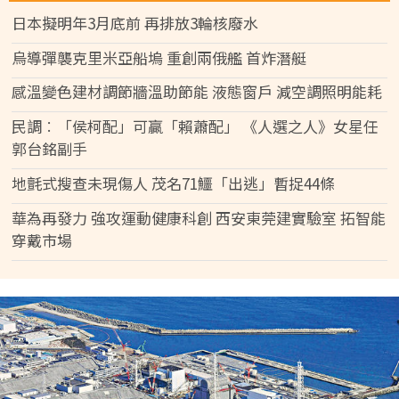
日本擬明年3月底前 再排放3輪核廢水
烏導彈襲克里米亞船塢 重創兩俄艦 首炸潛艇
感溫變色建材調節牆溫助節能 液態窗戶 減空調照明能耗
民調︰「侯柯配」可贏「賴蕭配」 《人選之人》女星任
郭台銘副手
地氈式搜查未現傷人 茂名71鱷「出逃」暫捉44條
華為再發力 強攻運動健康科創 西安東莞建實驗室 拓智能
穿戴市場