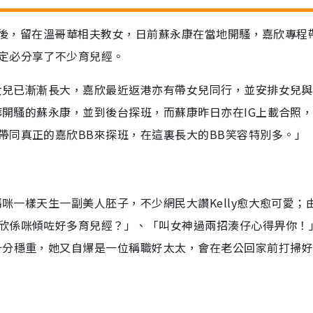
lly後，留在溫哥華相夫教女，日前蘇永康在當地開騷，嘉欣專程
定必分享了不少育兒經。
於女兒已漸漸長大，嘉欣最近返港亦有帶女兒同行，並安排女兒
哥華開騷的蘇永康，並到後台探班，而蘇康昨日亦在IG上載合照
帶同真正的嘉欣BB來探班，在這裏長大的BB笑容特別多。」
媽咪一樣天生一副美人胚子，不少網民大讚Kelly愈大愈可愛；
欣係咪傾咗好多育兒經？」、「叫女神過兩招湊仔心得畀你！
十分穩重，她又自爆是一位稱職好太太，會在老公回家前打掃