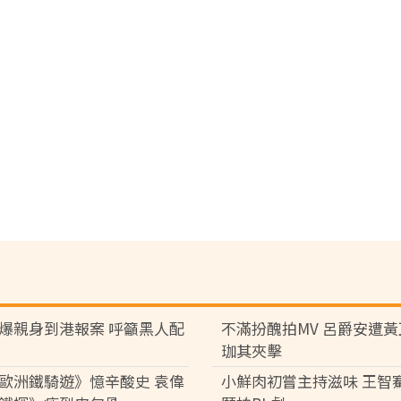
爆親身到港報案 呼籲黑人配
不滿扮醜拍MV 呂爵安遭
珈其夾擊
歐洲鐵騎遊》憶辛酸史 袁偉
小鮮肉初嘗主持滋味 王智