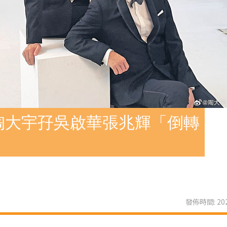
陶大宇孖吳啟華張兆輝「倒轉
發佈時間: 202