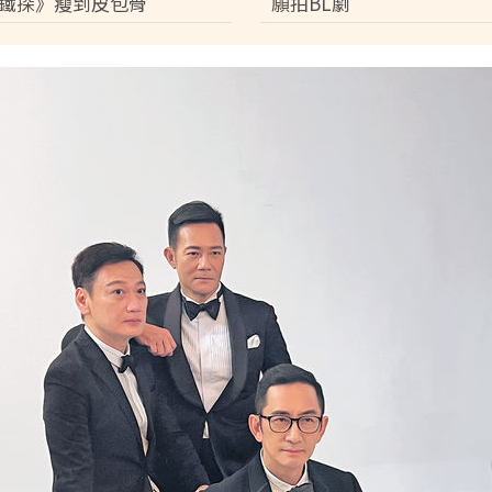
鐵探》瘦到皮包骨
願拍BL劇