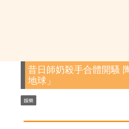
昔日師奶殺手合體開騷 
地球」
娛樂