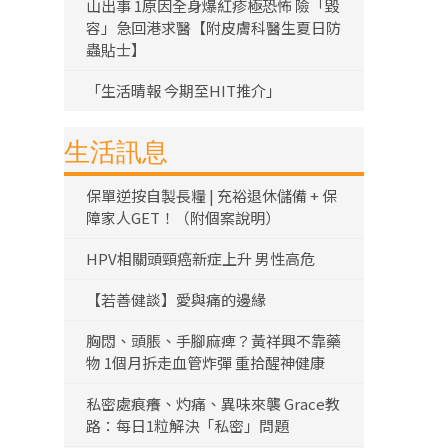
山出事 1原因全身爆紅疹極恐怖 險「毀
容」急回港求醫【附皮膚科醫生夏日防
蟲貼士】
「生活晴報 今期至HIT推介」
生活訊息
保單逆按自製長糧 | 充裕退休儲備 + 保
障家人GET！（附個案說明）
HPV相關頭頸癌新症上升 男性高危
【若善健談】愛與痛的邊緣
胸悶、頭脹、手腳麻痺？黃祥興不靠藥
物 1個月拆走血管炸彈 重拾醒神健康
私密處痕癢、灼痛、異味來襲 Grace教
路：每日1粒解決「私密」問題