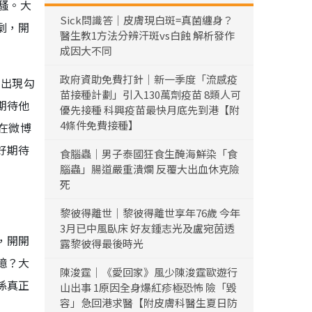
騷。大
Sick問識答｜皮膚現白斑=真菌纏身？
劇，開
醫生教1方法分辨汗斑vs白蝕 解析發作
成因大不同
政府資助免費打針｜新一季度「流感疫
的出現勾
苗接種計劃」引入130萬劑疫苗 8類人可
期待他
優先接種 科興疫苗最快月底先到港【附
4條件免費接種】
在微博
好期待
食腦蟲｜男子泰國狂食生醃海鮮染「食
腦蟲」腸道嚴重潰爛 反覆大出血休克險
死
黎彼得離世｜黎彼得離世享年76歲 今年
3月已中風臥床 好友鍾志光及盧宛茵透
，開開
露黎彼得最後時光
憶？大
陳浚霆｜《愛回家》風少陳浚霆歐遊行
係真正
山出事 1原因全身爆紅疹極恐怖 險「毀
容」急回港求醫【附皮膚科醫生夏日防