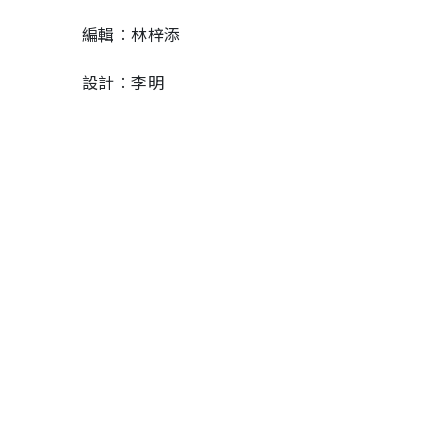
編輯︰林梓添
設計︰李明