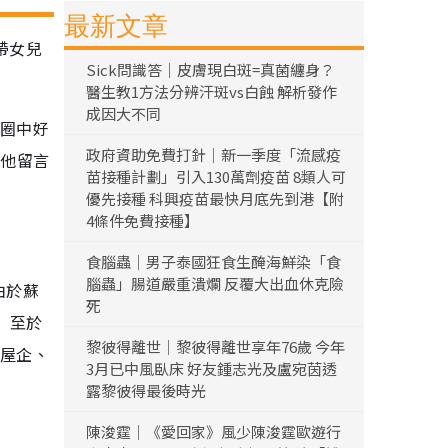
最新文章
帶女兒
Sick問識答｜皮膚現白斑=真菌纏身？
醫生教1方法分辨汗斑vs白蝕 解析發作
成因大不同
與圈中好
政府資助免費打針｜新一季度「流感疫
，他留言
苗接種計劃」引入130萬劑疫苗 8類人可
優先接種 科興疫苗最快月底先到港【附
4條件免費接種】
食腦蟲｜男子泰國狂食生醃海鮮染「食
腦蟲」腸道嚴重潰爛 反覆大出血休克險
由於蘇
死
」至於
黎彼得離世｜黎彼得離世享年76歲 今年
好屋企、
3月已中風臥床 好友鍾志光及盧宛茵透
露黎彼得最後時光
陳浚霆｜《愛回家》風少陳浚霆歐遊行