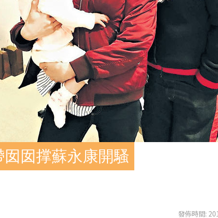
帶囡囡撑蘇永康開騷
發佈時間: 201