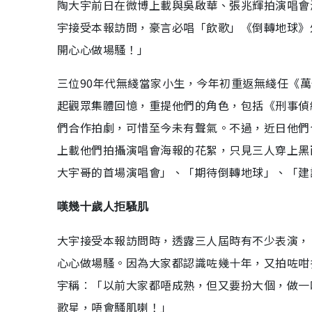
陶大宇前日在微博上載與吳啟華、張兆輝拍演唱會
宇接受本報訪問，豪言必唱「飲歌」《倒轉地球》
開心心做場騷！」
三位90年代無綫當家小生，今年初重返無綫任《萬
起觀眾集體回憶，重提他們的角色，包括《刑事偵
們合作拍劇，可惜至今未有聲氣。不過，近日他們
上載他們拍攝演唱會海報的花絮，只見三人穿上黑
大宇哥的首場演唱會」、「期待倒轉地球」、「建
嘆幾十歲人拒騷肌
大宇接受本報訪問時，透露三人屆時有不少表演，
心心做場騷。因為大家都認識咗幾十年，又拍咗咁
宇稱︰「以前大家都唔成熟，但又要扮大個，做一
歌星，唔會騷肌喇！」