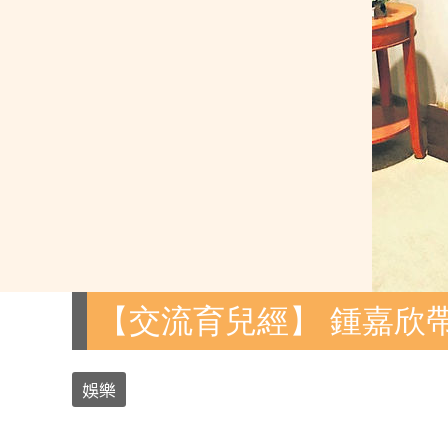
【交流育兒經】 鍾嘉欣
娛樂