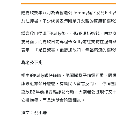
鍾嘉欣去年八月為脊醫老公Jeremy誕下女兒Ke
前往捧場，不少網民表示剛榮升父親的蘇康和嘉欣
鍾嘉欣自從誕下Kelly後，不時返港賺奶錢，由
友見面；而嘉欣日前專程帶Kelly前往支持在溫
表示︰「是日驚喜，他鄉遇故知，幸福滿瀉的嘉欣
為老公下廚
相中的Kelly眼仔睩睩、肥嘟嘟樣子精靈可愛，跟
康最近亦榮升爸爸，有網民即留言反問，「你同嘉
嘉欣BB早前接受雜誌訪問時，大讚老公既靚仔又
安排晚餐，而且說話會陰聲細氣。
撰文︰倪小珊