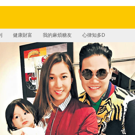
刊
健康財富
我的麻煩糖友
心律知多D