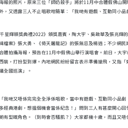
海報的照片，原來三位「師奶殺手」將於11月中合體假佛山開
外，又透露三人不止唱歌咁簡單︰「我哋有遊戲、互動同小品
千星輝頒獎典禮2022》頒獎嘉賓，陶大宇、吳啟華及張兆輝
緝檔案》張大勇、《倚天屠龍記》的張無忌及楊逍；不少網民
合體拍攝海報，預告在11月中假佛山舉行演唱會。前日，大宇
西裝，打扮型到爆。內地網民紛紛留言表示準備搶飛，又指「
議全國巡演」。
「我哋又唔係完完全全淨係唱歌，當中有遊戲、互動同小品劇
多經典港劇，想搵個機會當係紀念！」問到三人有甚麼開心回
啲有型嘅角色。（到時會否騷肌？）大家都幾十歲，而且又唔