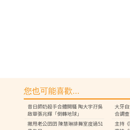
您也可能喜歡...
昔日師奶殺手合體開騷 陶大宇孖吳
大牙自
啟華張兆輝「倒轉地球」
合調查
撇甩老公囝囝 陳慧琳排舞室度過51
主持《