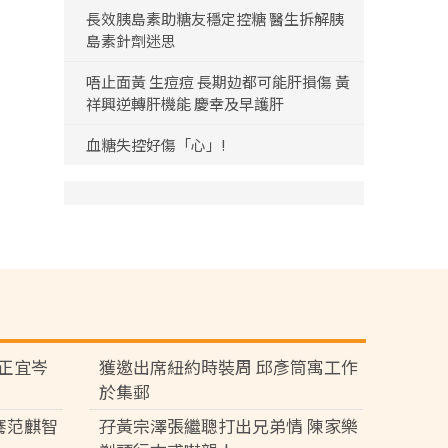
長效胰島素助糖友穩定控糖 醫生拆解胰
島素針劑迷思
唔止面黃 生痘痘 長期攰都可能肝損傷 黃
祥興逆轉肝機能 慶幸及早護肝
血糖失控好傷「心」!
黃正宜岑
獲邀出席紐約時裝周 邱彥筒寓工作
於集郵
騫范麒智
孖黃宗澤張繼聰打出兄弟情 陳家樂