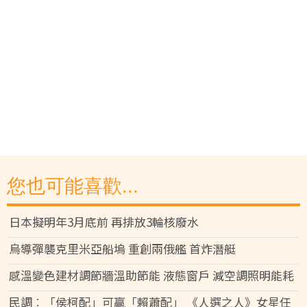
您也可能喜歡...
日本擬明年3月底前 再排放3輪核廢水
烏導彈襲克里米亞船塢 重創兩俄艦 首炸潛艇
感溫變色建材調節牆溫助節能 液態窗戶 減空調照明能耗
民調︰「侯柯配」可贏「賴蕭配」 《人選之人》女星任