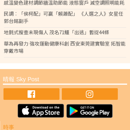
感溫變色建材調節牆溫助節能 液態窗戶 減空調照明能耗
民調︰「侯柯配」可贏「賴蕭配」 《人選之人》女星任
郭台銘副手
地氈式搜查未現傷人 茂名71鱷「出逃」暫捉44條
華為再發力 強攻運動健康科創 西安東莞建實驗室 拓智能
穿戴市場
晴報 Sky Post
時事