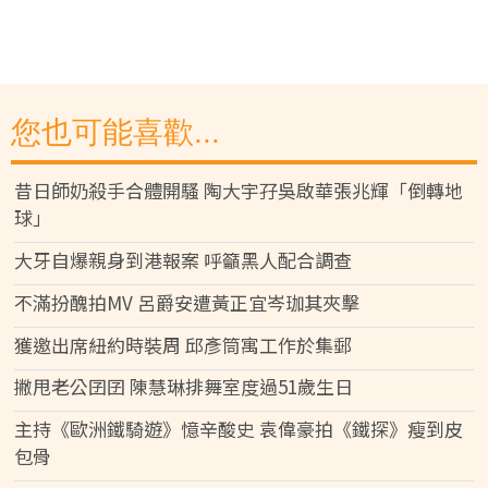
您也可能喜歡...
昔日師奶殺手合體開騷 陶大宇孖吳啟華張兆輝「倒轉地
球」
大牙自爆親身到港報案 呼籲黑人配合調查
不滿扮醜拍MV 呂爵安遭黃正宜岑珈其夾擊
獲邀出席紐約時裝周 邱彥筒寓工作於集郵
撇甩老公囝囝 陳慧琳排舞室度過51歲生日
主持《歐洲鐵騎遊》憶辛酸史 袁偉豪拍《鐵探》瘦到皮
包骨