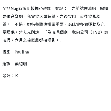
至於Mag就說比較擔心體能，她說︰「之前諗住減肥，點知
要做音樂劇，我會食大量蔬菜，之後食肉，最後食澱粉
質。」不過，她指養聲也相當重要，為此會多做運動及充
足睡眠。蔣志光則說︰「為咗呢個劇，我向公司（TVB）請
咗假，六月之後嘅劇都接唔到。」
攝影︰Pauline
編輯︰梁紹明
設計︰Ｋ