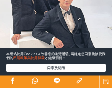
本網站使用Cookies來改善您的瀏覽體驗, 請確定您同意及接受我
們的
私隱政策與使用條款
才繼續瀏覽。
同意及關閉
昔日師奶殺手合體開騷 陶大宇孖吳啟華張兆
輝「倒轉地球」
娛樂