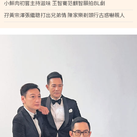
小鮮肉初嘗主持滋味 王智騫范麒智願拍BL劇
孖黃宗澤張繼聰打出兄弟情 陳家樂剃頭行古惑嚇親人