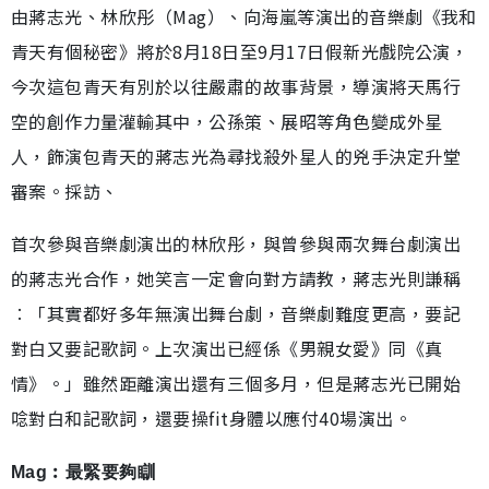
由蔣志光、林欣彤（Mag）、向海嵐等演出的音樂劇《我和
青天有個秘密》將於8月18日至9月17日假新光戲院公演，
今次這包青天有別於以往嚴肅的故事背景，導演將天馬行
空的創作力量灌輸其中，公孫策、展昭等角色變成外星
人，飾演包青天的蔣志光為尋找殺外星人的兇手決定升堂
審案。採訪、
首次參與音樂劇演出的林欣彤，與曾參與兩次舞台劇演出
的蔣志光合作，她笑言一定會向對方請教，蔣志光則謙稱
︰「其實都好多年無演出舞台劇，音樂劇難度更高，要記
對白又要記歌詞。上次演出已經係《男親女愛》同《真
情》。」雖然距離演出還有三個多月，但是蔣志光已開始
唸對白和記歌詞，還要操fit身體以應付40場演出。
Mag︰最緊要夠瞓