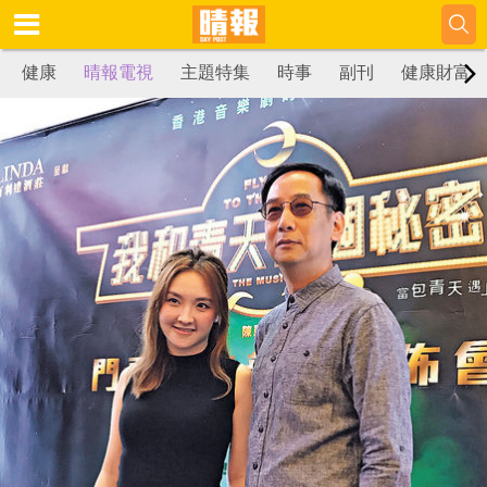
健康
晴報電視
主題特集
時事
副刊
健康財富