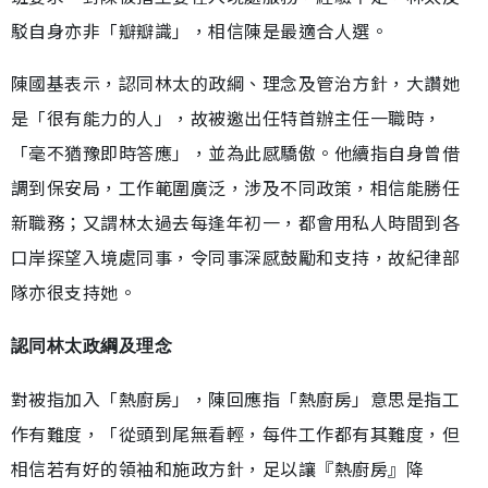
駁自身亦非「瓣瓣識」，相信陳是最適合人選。
陳國基表示，認同林太的政綱、理念及管治方針，大讚她
是「很有能力的人」，故被邀出任特首辦主任一職時，
「毫不猶豫即時答應」，並為此感驕傲。他續指自身曾借
調到保安局，工作範圍廣泛，涉及不同政策，相信能勝任
新職務；又謂林太過去每逢年初一，都會用私人時間到各
口岸探望入境處同事，令同事深感鼓勵和支持，故紀律部
隊亦很支持她。
認同林太政綱及理念
對被指加入「熱廚房」，陳回應指「熱廚房」意思是指工
作有難度，「從頭到尾無看輕，每件工作都有其難度，但
相信若有好的領袖和施政方針，足以讓『熱廚房』降