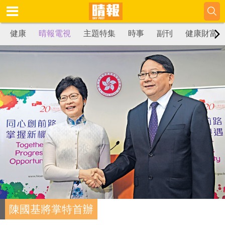
健康
晴報電視
主題特集
時事
副刊
健康財富
陳國基將掌特首辦