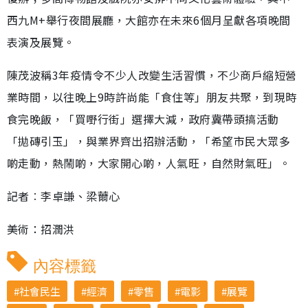
西九M+舉行夜間展廳，大館亦在未來6個月呈獻各項晚間
表演及展覽。
陳茂波稱3年疫情令不少人改變生活習慣，不少商戶縮短營
業時間，以往晚上9時許尚能「食住等」朋友共聚，到現時
食完晚飯，「買嘢行街」選擇大減，政府冀帶頭搞活動
「拋磚引玉」，與業界齊出招辦活動，「希望市民大眾多
啲走動，熱鬧啲，大家開心啲，人氣旺，自然財氣旺」。
記者︰李卓謙、梁薾心
美術：招潤洪
內容標籤
社會民生
經濟
零售
電影
展覽