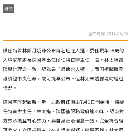
港聞
發佈時間: 2017/05/05
候任特首林鄭月娥昨公布首名班底人選，委任現年58歲的
入境處前處長陳國基出任候任特首辦主任一職。林太稱讚
陳與她理念一致，認為是「最適合人選」；而因相關職務
毋須經中央任命，故可提早公布。但林太未透露現時組班
情況。
陳國基昨起履新，新一屆政府任期由7月1日開始後，將續
任特首辦主任。林太指，陳國基服務政府逾30年，認為對
方有承擔且有心有力，與自身管治理念一致，完全符合組
班要求。對陳被指主要在入境處服務，經驗不足，林太反