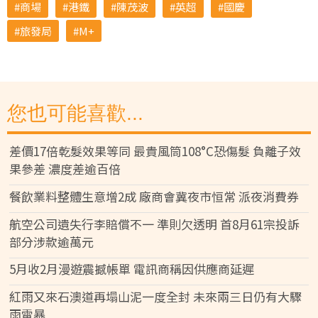
商場
港鐵
陳茂波
英超
國慶
旅發局
M+
您也可能喜歡...
差價17倍乾髮效果等同 最貴風筒108°C恐傷髮 負離子效
果參差 濃度差逾百倍
餐飲業料整體生意增2成 廠商會冀夜市恒常 派夜消費券
航空公司遺失行李賠償不一 準則欠透明 首8月61宗投訴
部分涉款逾萬元
5月收2月漫遊震撼帳單 電訊商稱因供應商延遲
紅雨又來石澳道再塌山泥一度全封 未來兩三日仍有大驟
雨雷暴