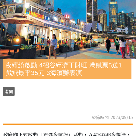
夜繽紛啟動 4招谷經濟丁財旺 港鐵票5送1
戲飛最平35元 3海濱辦表演
港聞
發佈時間: 2023/09/15
政府昨正式啟動「香港夜繽紛」活動，以4招谷起夜經濟，