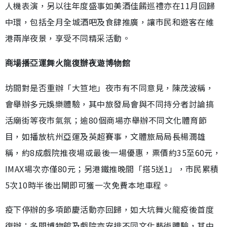
人機表演，另以往年度盛事如美酒佳餚巡禮亦在11月回歸
中環，包括全月全城酒吧及食肆推廣，讓市民和遊客在維
港兩岸夜景，享受不同精采活動。
商場播亞運舞火龍復辦夜遊博物館
坊間對是否重辦「大笪地」夜市有不同意見，陳茂波稱，
會舉辦多元娛樂體驗，其中旅發局會與不同持分者討論搞
活廟街等夜市氣氛；逾80個商場亦舉辦不同文化體育節
目，如播放杭州亞運及英超賽事，文體旅局局長楊潤雄
稱，約8成戲院推夜場或最後一場優惠，票價約35至60元，
IMAX場次亦僅80元；另港鐵推晚間「搭5送1」，市民累積
5次10時半後出閘即可獲一次免費本地車程。
疫下停辦的多項節慶活動亦回歸，如大坑舞火龍疫後首度
復辦；多間博物館及戲院亦安排不同文化藝術體驗，其中