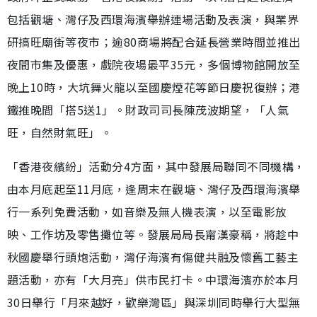
包括觀塘、灣仔及西環海濱舉辦連場活動及表演，與業界
研搞旺廟街等夜市；逾80商場將配合延長營業時間並推出
夜間市集及優惠，戲院夜場最平35元，多個博物館開放至
晚上10時，大坑舞火龍以至國慶煙花等節日慶祝復辦；港
鐵推晚間「搭5送1」。財政司司長陳茂波期望，「人氣
旺，自然財氣旺」。
「香港夜繽紛」活動分4方面，其中發展局聯同不同機構，
由本月底起至11月底，逢周末在觀塘、灣仔及西環海濱舉
行一系列免費活動，如音樂及無人機表演，以至電影放
映、工作坊及零售攤位等。發展局局長甯漢豪稱，將趁中
秋國慶舉行頭炮活動，灣仔海濱有傷健共融及懷舊工藝主
題活動，亦有「大月亮」供市民打卡。中環海濱亦於本月
30日舉行「月來越好，歡樂灣區」與深圳同時舉行大型無