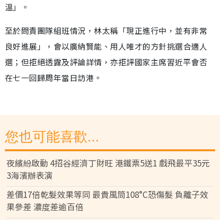
溫」。
至於問責團隊組班情況，林太稱「現正進行中，並有非常
良好進展」，會以廣納賢能、用人唯才的方針挑選合適人
選；但拒絕透露及評論詳情，亦拒評國家主席習近平會否
在七一回歸周年當日訪港。
您也可能喜歡...
夜繽紛啟動 4招谷經濟丁財旺 港鐵票5送1 戲飛最平35元
3海濱辦表演
差價17倍乾髮效果等同 最貴風筒108°C恐傷髮 負離子效
果參差 濃度差逾百倍