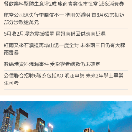
餐飲業料整體生意增2成 廠商會冀夜市恒常 派夜消費券
航空公司遺失行李賠償不一 準則欠透明 首8月61宗投訴
部分涉款逾萬元
5月收2月漫遊震撼帳單 電訊商稱因供應商延遲
紅雨又來石澳道再塌山泥一度全封 未來兩三日仍有大驟
雨雷暴
數碼港資料洩漏事件 受影響者總數仍未確定
公僕聯合招聘6職系包括AO 明起申請 未來2年學士畢業
生可考