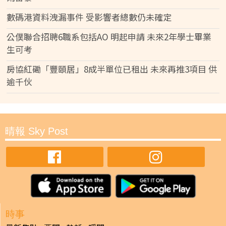
數碼港資料洩漏事件 受影響者總數仍未確定
公僕聯合招聘6職系包括AO 明起申請 未來2年學士畢業
生可考
房協紅磡「豐頤居」8成半單位已租出 未來再推3項目 供
逾千伙
晴報 Sky Post
時事