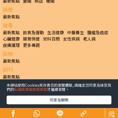
最新焦點
要聞
熱話
暖聞
娛樂
最新焦點
健康
最新焦點
飲食及運動
生活健康
中醫養生
腫瘤及癌症
心臟健康
腸胃保健
兒科百問
女性疾病
老人病
皮膚護理
更多專題
寵物
最新焦點
副刊
最新焦點
本網站使用Cookies來改善您的瀏覽體驗, 請確定您同意及接受我
日報
們的
私隱政策與使用條款
才繼續瀏覽。
揭頁版
港聞
財經/地產
中國/國際
娛樂
Healthy Life
生活副刊
親子/教育
體育
專題/人物
昔日晴報
同意及關閉
香港經濟日報版權所有©2026
>