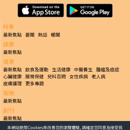
時事
最新焦點
要聞
熱話
暖聞
娛樂
最新焦點
健康
最新焦點
飲食及運動
生活健康
中醫養生
腫瘤及癌症
心臟健康
腸胃保健
兒科百問
女性疾病
老人病
皮膚護理
更多專題
寵物
最新焦點
副刊
最新焦點
本網站使用Cookies來改善您的瀏覽體驗, 請確定您同意及接受我
日報