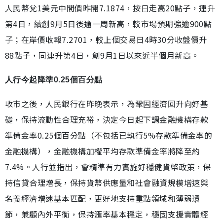
人民幣兌1美元中間價昨開7.1874，按日走高20點子，連升
第4日，續創9月5日後逾一周新高，較市場預期強逾900點
子；在岸價收報7.2701，較上個交易日4時30分收盤價升
88點子，同連升第4日，創9月1日以來近半個月新高。
人行今起降準0.25個百分點
收市之後，人民銀行在昨晚表示，為鞏固經濟回升向好基
礎，保持流動性合理充裕，決定今日起下調金融機構存款
準備金率0.25個百分點（不包括已執行5%存款準備金率的
金融機構），金融機構加權平均存款準備金率將降至約
7.4%。人行並指出，會精準有力實施好穩健貨幣政策，保
持信貸合理增長，保持貨幣供應量和社會融資規模增速與
名義經濟增速基本匹配，更好地支持重點領域和薄弱環
節，兼顧內外平衡，保持滙率基本穩定，穩固支援實體經