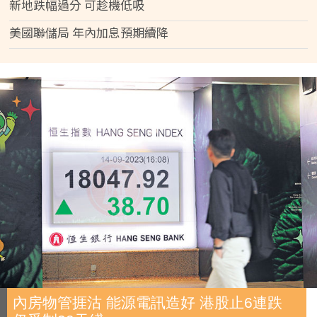
新地跌幅過分 可趁機低吸
美國聯儲局 年內加息預期續降
內房物管捱沽 能源電訊造好 港股止6連跌