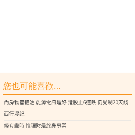
您也可能喜歡...
內房物管捱沽 能源電訊造好 港股止6連跌 仍受制20天綫
西行漫記
緣有盡時 惟理財是終身事業