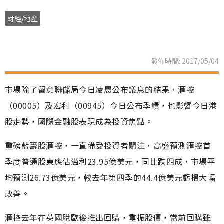
財經/地產
發佈時間: 2017/05/04
市場除了留意聯儲局今日凌晨公布議息的結果，滙控
（00005）及宏利（00945）今日公布季績，也影響今日港
股走勢，國際金融股表現成為投資焦點。
重磅藍籌股滙控，一直備受投資者關注，高盛預測滙控首
季度普通股東應佔溢利23.95億美元，同比跌四成，市場平
均預測26.73億美元，較去年第四季的44.4億美元虧損大幅
改善。
滙控去年在英國脫歐後推出回購，重振股價，當前回購雖