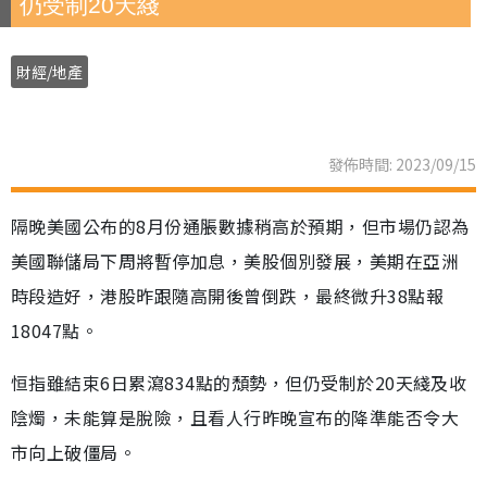
仍受制20天綫
財經/地產
發佈時間: 2023/09/15
隔晚美國公布的8月份通脹數據稍高於預期，但市場仍認為
美國聯儲局下周將暫停加息，美股個別發展，美期在亞洲
時段造好，港股昨跟隨高開後曾倒跌，最終微升38點報
18047點。
恒指雖結束6日累瀉834點的頹勢，但仍受制於20天綫及收
陰燭，未能算是脫險，且看人行昨晚宣布的降準能否令大
市向上破僵局。