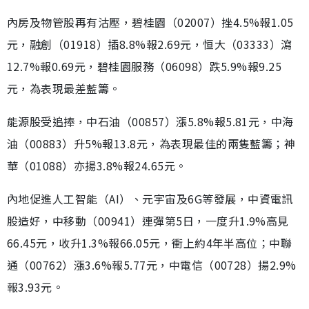
內房及物管股再有沽壓，碧桂園（02007）挫4.5%報1.05
元，融創（01918）插8.8%報2.69元，恒大（03333）瀉
12.7%報0.69元，碧桂園服務（06098）跌5.9%報9.25
元，為表現最差藍籌。
能源股受追捧，中石油（00857）漲5.8%報5.81元，中海
油（00883）升5%報13.8元，為表現最佳的兩隻藍籌；神
華（01088）亦揚3.8%報24.65元。
內地促進人工智能（AI）、元宇宙及6G等發展，中資電訊
股造好，中移動（00941）連彈第5日，一度升1.9%高見
66.45元，收升1.3%報66.05元，衝上約4年半高位；中聯
通（00762）漲3.6%報5.77元，中電信（00728）揚2.9%
報3.93元。