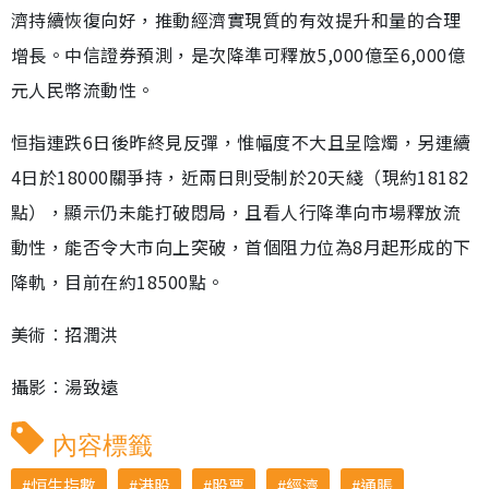
濟持續恢復向好，推動經濟實現質的有效提升和量的合理
增長。中信證券預測，是次降準可釋放5,000億至6,000億
元人民幣流動性。
恒指連跌6日後昨終見反彈，惟幅度不大且呈陰燭，另連續
4日於18000關爭持，近兩日則受制於20天綫（現約18182
點），顯示仍未能打破悶局，且看人行降準向市場釋放流
動性，能否令大市向上突破，首個阻力位為8月起形成的下
降軌，目前在約18500點。
美術︰招潤洪
攝影︰湯致遠
內容標籤
恒生指數
港股
股票
經濟
通脹