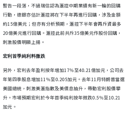
暫告一段落，不過瑞信認為滙控中期業績有新一輪的回購
行動，德銀亦估計滙控將在下半年再進行回購，涉及金額
約15億美元；但亦有分析預期，滙控下半年會再斥資最多
20億美元進行回購。滙控此前共斥35億美元作股份回購，
刺激股價明顯上揚。
宏利首季純利料微跌
另外，宏利去年盈利按年增加17％至40.21億加元，公司去
年第四季股息增加11％至0.205加元。去年11月特朗普當選
美國總統，刺激美滙指數及美債息抽升，帶動宏利股價攀
升。市場預期宏利於今年首季純利按年微跌0.5％至10.21
加元。