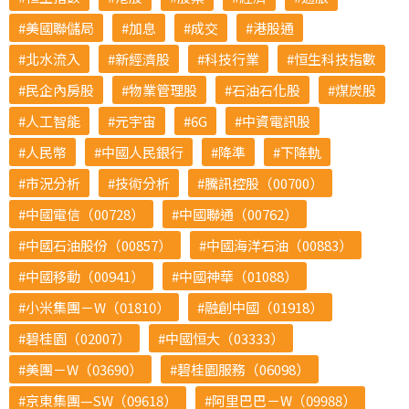
美國聯儲局
加息
成交
港股通
北水流入
新經濟股
科技行業
恒生科技指數
民企內房股
物業管理股
石油石化股
煤炭股
人工智能
元宇宙
6G
中資電訊股
人民幣
中國人民銀行
降準
下降軌
市況分析
技術分析
騰訊控股（00700）
中國電信（00728）
中國聯通（00762）
中國石油股份（00857）
中國海洋石油（00883）
中國移動（00941）
中國神華（01088）
小米集團－W（01810）
融創中國（01918）
碧桂園（02007）
中國恒大（03333）
美團－W（03690）
碧桂園服務（06098）
京東集團—SW（09618）
阿里巴巴－W（09988）