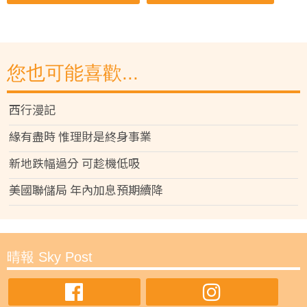
您也可能喜歡...
西行漫記
緣有盡時 惟理財是終身事業
新地跌幅過分 可趁機低吸
美國聯儲局 年內加息預期續降
晴報 Sky Post