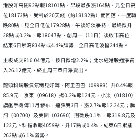
港股昨高開92點報18101點，早段最多漲164點，見全日高
位18173點，受制於20天綫（約18182點）而回落，一度轉
跌80點，見全日低位17928點，午後好淡爭持，最終微升
38點或0.2%，報18047點，創周一（11日）後收市高位，
結束6日累瀉834點或4.4%頹勢，全日高低波幅244點。
主板成交816.04億元，按日微增2.2%；北水經港股通淨買
入26.12億元，終止周三單日淨賣出。
龍頭科網股氣氛稍見好轉，阿里巴巴（09988）升0.4%報
85.9元，京東（09618）揚0.2%報124元，小米（01810）
旗艦手機傳11月發布，連彈第3日，漲2.7%報12.24元；騰
訊（00700）及美團（03690）則微跌0.1%，報319.8元及
123元。科指收報4059點，升17點或0.4%，結束6日累插
263點或6.1%弱勢。