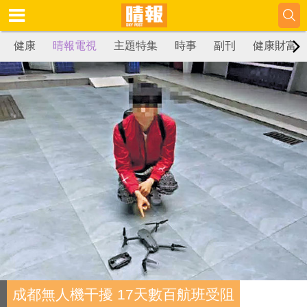
健康
晴報電視
主題特集
時事
副刊
健康財富
成都無人機干擾 17天數百航班受阻