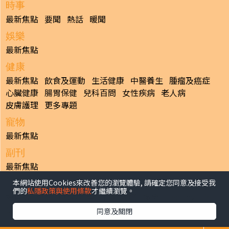
時事
最新焦點
要聞
熱話
暖聞
娛樂
最新焦點
健康
最新焦點
飲食及運動
生活健康
中醫養生
腫瘤及癌症
心臟健康
腸胃保健
兒科百問
女性疾病
老人病
皮膚護理
更多專題
寵物
最新焦點
副刊
最新焦點
本網站使用Cookies來改善您的瀏覽體驗, 請確定您同意及接受我
日報
們的
私隱政策與使用條款
才繼續瀏覽。
揭頁版
港聞
財經/地產
中國/國際
娛樂
Healthy Life
生活副刊
親子/教育
體育
專題/人物
昔日晴報
同意及關閉