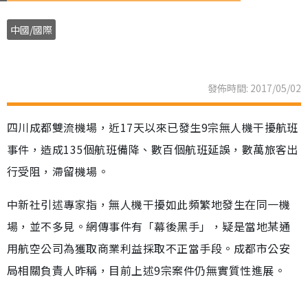
中國/國際
發佈時間: 2017/05/02
四川成都雙流機場，近17天以來已發生9宗無人機干擾航班
事件，造成135個航班備降、數百個航班延誤，數萬旅客出
行受阻，滯留機場。
中新社引述專家指，無人機干擾如此頻繁地發生在同一機
場，並不多見。網傳事件有「幕後黑手」，疑是當地某通
用航空公司為獲取商業利益採取不正當手段。成都市公安
局相關負責人昨稱，目前上述9宗案件仍無實質性進展。