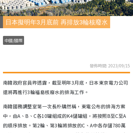
日本擬明年3月底前 再排放3輪核廢水
中國/國際
發佈時間: 2023/09/15
南韓政府官員昨透露，截至明年3月底，日本東京電力公司
還將再進行3輪福島核廢水的排海工作。
南韓國務調整室第一次長朴購然稱，東電公布的排海方案
中，由A、B、C各10罐組成的K4儲罐組，將按照B至C至A
的順序排放。第2輪、第3輪將排放的C、A中各存儲780萬