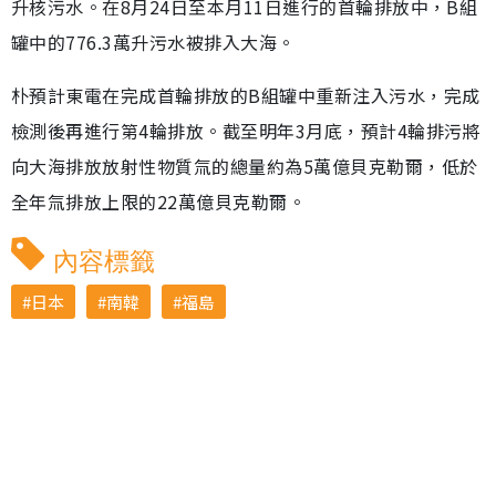
升核污水。在8月24日至本月11日進行的首輪排放中，B組
罐中的776.3萬升污水被排入大海。
朴預計東電在完成首輪排放的B組罐中重新注入污水，完成
檢測後再進行第4輪排放。截至明年3月底，預計4輪排污將
向大海排放放射性物質氚的總量約為5萬億貝克勒爾，低於
全年氚排放上限的22萬億貝克勒爾。
內容標籤
日本
南韓
福島