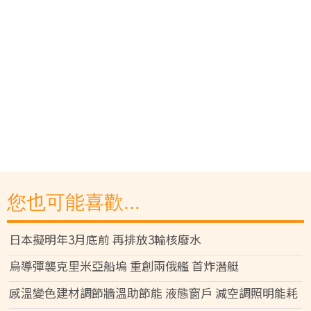
您也可能喜歡...
日本擬明年3月底前 再排放3輪核廢水
烏導彈襲克里米亞船塢 重創兩俄艦 首炸潛艇
感溫變色建材調節牆溫助節能 液態窗戶 減空調照明能耗