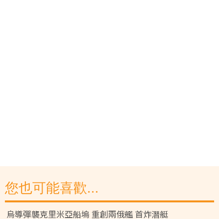
您也可能喜歡...
烏導彈襲克里米亞船塢 重創兩俄艦 首炸潛艇