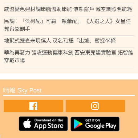
感溫變色建材調節牆溫助節能 液態窗戶 減空調照明能耗
民調︰「侯柯配」可贏「賴蕭配」 《人選之人》女星任
郭台銘副手
地氈式搜查未現傷人 茂名71鱷「出逃」暫捉44條
華為再發力 強攻運動健康科創 西安東莞建實驗室 拓智能
穿戴市場
晴報 Sky Post