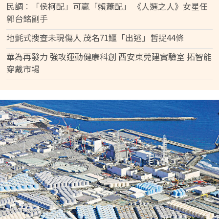
民調︰「侯柯配」可贏「賴蕭配」 《人選之人》女星任
郭台銘副手
地氈式搜查未現傷人 茂名71鱷「出逃」暫捉44條
華為再發力 強攻運動健康科創 西安東莞建實驗室 拓智能
穿戴市場