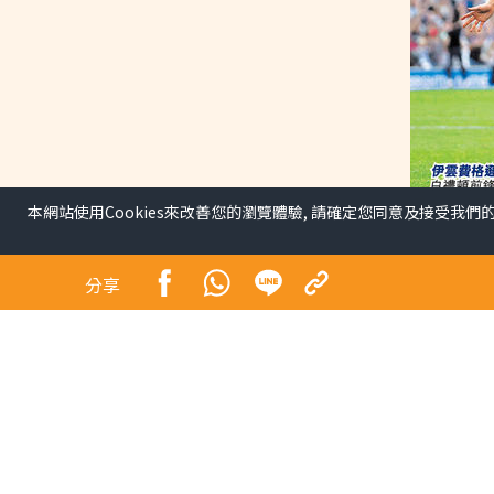
本網站使用Cookies來改善您的瀏覽體驗, 請確定您同意及接受我們
白禮頓火力全開 18歲費
難踢
分享
體育
曼聯英超開季4戰輸了兩場，且更衣室屢爆負面新