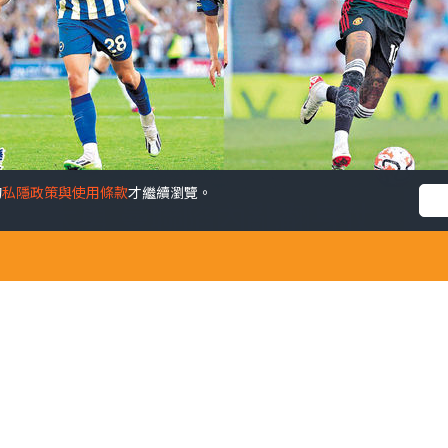
的
私隱政策與使用條款
才繼續瀏覽。
格遜大勇 曼聯陷內亂翻身仗
發佈時間: 202
聞，周六主場對白禮頓急需一場翻身仗。作為近年奇兵，白禮