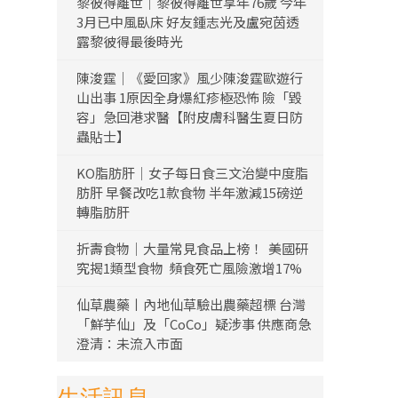
黎彼得離世｜黎彼得離世享年76歲 今年
3月已中風臥床 好友鍾志光及盧宛茵透
露黎彼得最後時光
陳浚霆｜《愛回家》風少陳浚霆歐遊行
山出事 1原因全身爆紅疹極恐怖 險「毀
容」急回港求醫【附皮膚科醫生夏日防
蟲貼士】
KO脂肪肝｜女子每日食三文治變中度脂
肪肝 早餐改吃1款食物 半年激減15磅逆
轉脂肪肝
折壽食物｜大量常見食品上榜！ 美國研
究揭1類型食物 頻食死亡風險激增17%
仙草農藥丨內地仙草驗出農藥超標 台灣
「鮮芋仙」及「CoCo」疑涉事 供應商急
澄清：未流入市面