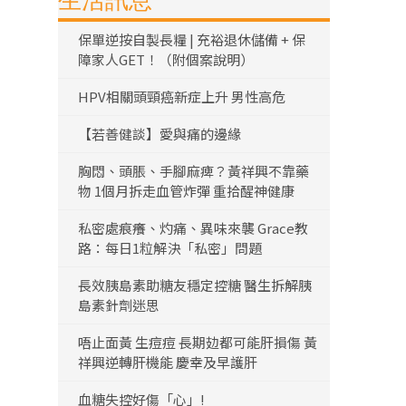
生活訊息
保單逆按自製長糧 | 充裕退休儲備 + 保
障家人GET！（附個案說明）
HPV相關頭頸癌新症上升 男性高危
【若善健談】愛與痛的邊緣
胸悶、頭脹、手腳麻痺？黃祥興不靠藥
物 1個月拆走血管炸彈 重拾醒神健康
私密處痕癢、灼痛、異味來襲 Grace教
路：每日1粒解決「私密」問題
長效胰島素助糖友穩定控糖 醫生拆解胰
島素針劑迷思
唔止面黃 生痘痘 長期攰都可能肝損傷 黃
祥興逆轉肝機能 慶幸及早護肝
血糖失控好傷「心」!