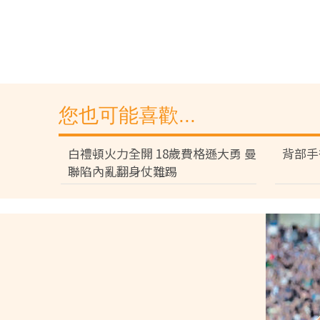
您也可能喜歡...
白禮頓火力全開 18歲費格遜大勇 曼
背部手
聯陷內亂翻身仗難踢