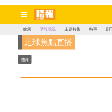
健康
晴報電視
主題特集
時事
副
足球焦點直播
體育