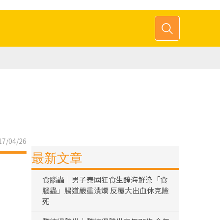
7/04/26
最新文章
食腦蟲｜男子泰國狂食生醃海鮮染「食
腦蟲」腸道嚴重潰爛 反覆大出血休克險
死