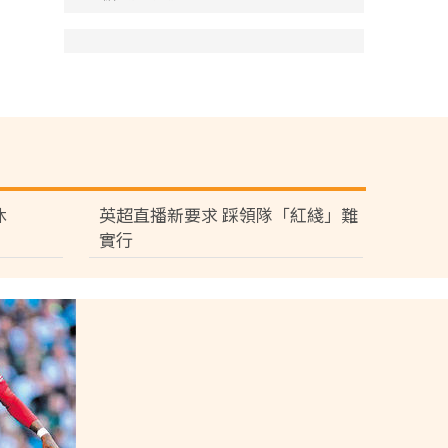
休
英超直播新要求 踩領隊「紅綫」難
實行