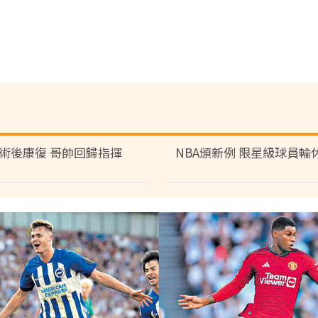
術後康復 哥帥回歸指揮
NBA頒新例 限星級球員輪