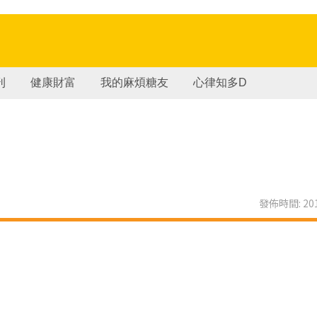
刊
健康財富
我的麻煩糖友
心律知多D
發佈時間: 201